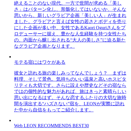
絶えることのない現代。一方で世間が求める「美し
さ」はパターン化し、形骸化してはいないか、そんな
思いから、新しいグラビア企画「美しい人」が生まれ
ました。グラビアと言えば女性の若さとボディを売り
にした企画が多い中、女性であるKaori Oguriさんをプ
ロデューサーに据え、豊かな人生経験を持つ女性たち
の、内面から醸し出される“大人の美しさ”に迫る新た
なグラビア企画となります。
モテる宿にはワケがある
彼女と訪れる旅の楽しみってなんでしょう？ まずは
料理、そして景色。気持ちのいい温泉と高いホスピタ
リティも大切です。さらに設えや歴史などその宿なら
ではの個性的な魅力があれば、旅はきっと素晴らしい
思い出になるはず。そんな恋するふたりの大切な旅時
間を演出する“ハズさない”宿を、LEONが実際に訪れ
た中から自信をもってご紹介します。
Web LEON RECOMMENDS BEST30