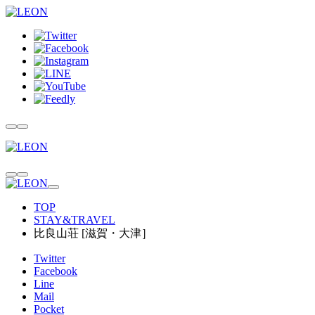
TOP
STAY&TRAVEL
比良山荘 [滋賀・大津］
Twitter
Facebook
Line
Mail
Pocket