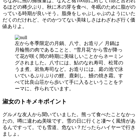
ちなみに熊の捕獲量は、なんと猪100頭に対して1頭と言われ
るほどの稀少ぶり。秋に木の芽を食べ、冬眠のために脂がの
っている時期が良いそう。脂身をしゃぶしゃぶのようにいた
だくのだけれど、そのかつてない美味しさはわざわざ行く価
値ありよ。
左から冬季限定の月鍋、八寸、お造り／ 月鍋は
月輪熊の肉であることと、“雪月花”から雪が降っ
て花が咲く間の時期に美味しいことからネーミン
グされました。八寸には、鮎のなれ寿司、松茸の
うま煮、岩魚寿司など。お造りには、庭の池で泳
いでいるぷりぷりの鯉、鹿刺し、鰻の焼き霜。す
べて比良山荘から歩いて手に入るということをテ
ーマに、作られています。
淑女のトキメキポイント
グルメな友人から聞いていました。熊って食べたことなかっ
たの。噂に違わぬ美味です。雪の日に行くと凄〜く風情があ
るんですって。でも雪道、危ない？だったらハイヤーで行き
ましょ。