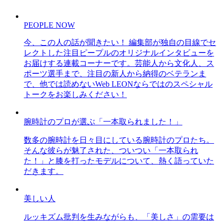
PEOPLE NOW
今、この人の話が聞きたい！ 編集部が独自の目線でセ
レクトした注目ピープルのオリジナルインタビューを
お届けする連載コーナーです。芸能人から文化人、ス
ポーツ選手まで、注目の新人から納得のベテランま
で、他では読めないWeb LEONならではのスペシャル
トークをお楽しみください！
腕時計のプロが選ぶ「一本取られました！」
数多の腕時計を日々目にしている腕時計のプロたち。
そんな彼らが魅了された、ついつい「一本取られ
た！」と膝を打ったモデルについて、熱く語っていた
だきます。
美しい人
ルッキズム批判を生みながらも、「美しさ」の需要は