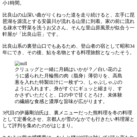
小1時間。
比良山の山深い曲がりくねった道を走り続けると、左手に琵
琶湖を源流とする安曇川が流れる山里に到着。家の前に流れ
る疎水で野菜を洗うお父さん、そんな里山原風景が似合う一
軒屋が「比良山荘」です。
比良山系の裏登山口でもあるため、登山者の宿として昭和34
年にでき、その後、鮎を名物とする料理旅館となったそう。
クリュッグと一緒に月鍋はいかが？／白い花のよ
うに盛られた月輪熊の肉（脂身）薄切りを、高島
葱を入れた特製出汁に一枚ずつ、しゃぶしゃぶの
ように入れます。身がすぐにギュッと縮まり、す
かさずいただくと、口の中で甘くとろけ、未体験
の繊細な食感と濃厚な旨味が広がります。
3代目の伊藤剛治氏は、裏メニューだった熊料理を冬の料理
として定番化させ、京都人が雪のなかでも行きたい料理屋と
して評判を集めたのがはじまり。