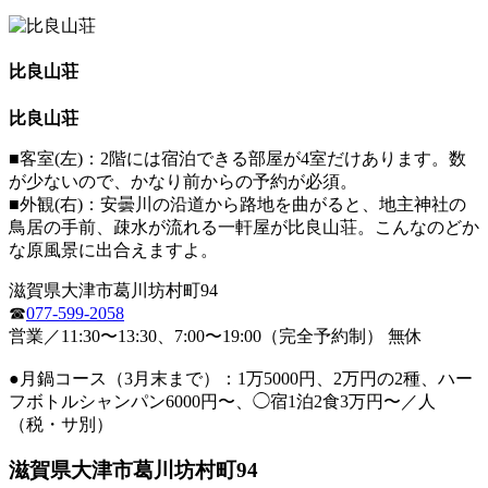
比良山荘
比良山荘
■客室(左)：2階には宿泊できる部屋が4室だけあります。数
が少ないので、かなり前からの予約が必須。
■外観(右)：安曇川の沿道から路地を曲がると、地主神社の
鳥居の手前、疎水が流れる一軒屋が比良山荘。こんなのどか
な原風景に出合えますよ。
滋賀県大津市葛川坊村町94
☎
077-599-2058
営業／11:30〜13:30、7:00〜19:00（完全予約制） 無休
●月鍋コース（3月末まで）：1万5000円、2万円の2種、ハー
フボトルシャンパン6000円〜、◯宿1泊2食3万円〜／人
（税・サ別）
滋賀県大津市葛川坊村町94