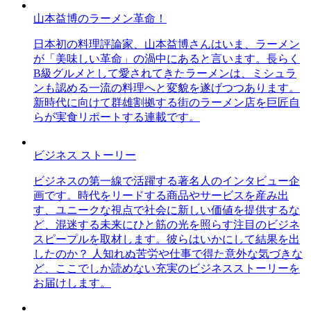
山本益博のラーメン革命！
日本初の料理評論家、山本益博さんはいま、ラーメン
が「美味しい革命」の渦中にあると言います。長らく
B級グルメとして愛されてきたラーメンは、ミシュラ
ンも認める一流の料理へと変貌を遂げつつあります。
新時代に向けて群雄割拠する街のラーメン店を巨匠自
らが実食リポートする連載です。
ビジネス ストーリー
ビジネスの第一線で活躍する著名人のインタビュー企
画です。時代をリードする商品やサービスを産み出
す、ユニークな視点で社会に新しい価値を提供するな
ど、混迷する未来にひと筋の光を照らす注目のビジネ
スピープルを取材します。彼らはいかにして結果を出
したのか？ 人知れぬ苦労や仕事で得た意外な気づきな
ど、ここでしか読めない充実のビジネスストーリーを
お届けします。