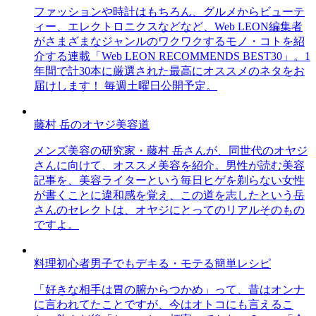
ファッションや時計はもちろん、グルメからビューテ
ィー、エレクトロニクスなどなど、Web LEON編集者
がさまざまなジャンルのワクワクするモノ・コトを紹
介する連載「Web LEON RECOMMENDS BEST30」。1
年間で計30本に厳選された最高にオススメのネタをお
届けします！ 毎週土曜日公開予定。
藤村 岳のオヤジ美容道
メンズ美容の研究家・藤村 岳さんが、同世代のオヤジ
さんに向けて、オススメ美容を紹介。男性が読む美容
記事を、美容ライターという毎日ヒゲを剃らない女性
が書くことに違和感を覚え、この道を志したという岳
さんのセレクトは、オヤジにとってのリアルそのもの
ですよ。
料理初心者男子でもデキる・モテる簡単レシピ
「好きな相手は胃の腑からつかめ」って、昔はオンナ
に言われてたことですが、今はオトコにも言えるこ