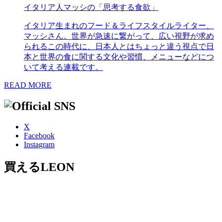
イタリア人マッシの「思考する食欲」
イタリア生まれのフード＆ライフスタイルライター、
マッシさん。世界が急速に繋がって、広い視野が求め
られるこの時代に、日本人とはちょっと違う視点で日
本と世界の食に関する文化や習慣、メニューなどにつ
いて考える連載です。
READ MORE
X
Facebook
Instagram
買えるLEON