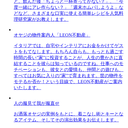
と。飲んだ後「ちょっと一杯寄ってかない？」、「今
度一緒にアレ作らない？」「週末ホムパしようよ」な
どなど、さまざまな口実に使える簡単レシピを人気料
理研究家がお教えします。
オヤジの物件案内人「LEON不動産」
イタリアでは、自宅やインテリアにお金をかけてゲス
トをもてなします。もちろん自らも。もっとも過ごす
時間の長い”家”に投資することが、人生の豊かさに直
結することを彼らは知っているのですね。仕事へのモ
チベーションも、彼女との愛情も、仲間との遊びも、
すべてはお気に入りの”家”で育まれます。世の物件を
モテるか否か！という目線で、LEON不動産がご案内
いたします。
人の服見て我が服直せ
お洒落オヤジの実例をもとに、着こなし術とキーとな
るアイテム、そしてその演出効果をお伝えします。