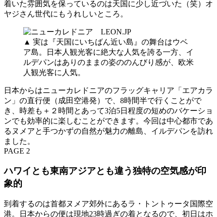
着いた雰囲気を保っているのは天国に少し近づいた（笑）オ
ヤジさん世代にもうれしいところ。
▲ 実は『天国にいちばん近い島』の舞台はウベ
ア島。日本人観光客に絶大な人気を誇る一方、イ
ルデパンはありのままの姿ののんびり感が、欧米
人観光客に人気。
日本からはニューカレドニアのフラッグキャリア「エアカラ
ン」の直行便（成田空港発）で、8時間半で行くことがで
き、時差も＋２時間とあって3泊5日程度の短めのバケーショ
ンでも効率的に楽しむことができます。今回は中心都市であ
るヌメアと手つかずの自然が魅力の離島、イルデパンを訪れ
ました。
PAGE 2
ハワイとも東南アジアとも違う独特の空気感が印
象的
到着するのは首都ヌメア郊外にあるラ・トントゥータ国際空
港。日本からの便は現地23時過ぎの着となるので、初日はホ