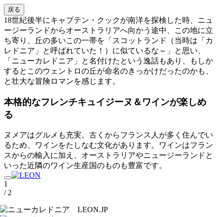
戻る
18世紀後半にキャプテン・クックが南洋を探検した時、ニュ
ージーランドからオーストラリアへ向かう途中、この地に立
ち寄り、丘の多いこの一帯を「スコットランド（当時は「カ
レドニア」と呼ばれていた！）に似ているな～」と思い、
「ニューカレドニア」と名付けたという逸話もあり、もしか
するとこのウェントロの丘が命名のきっかけだったのかも、
と壮大な冒険ロマンを感じます。
本格的なフレンチキュイジーヌ＆ワインが楽しめ
る
ヌメアはグルメも充実。古くからフランス人が多く住んでい
るため、ワインをたしなむ文化があります。ワインはフラン
スからの輸入に加え、オーストラリアやニュージーランドと
いった近隣のワイン生産国のものも豊富です。
1
/ 2