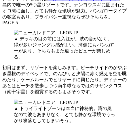
島内で唯一の5つ星リゾートです。ナンヨウスギに囲まれた
オロ湾に面し、とても静かな環境が魅力。バンガロータイプ
の客室もあり、プライバシー重視ならぜひそちらを。
PAGE 5
▲ デッキの目の前には入江が。波の音がなく、
緑が多いジャングル感がよい。湾側にもバンガロ
ーがあり、そちらもまた違ったビューが楽しめ
る。
初日はまず、リゾートを楽しみます。ビーチサイドのかやぶ
き屋根のデイベッドで、のんびりと夕陽に赤く燃える空を眺
めたり、ゲームルームでビリヤードに興じたり。ディナーの
あとはビーチを散歩しつつ南半球ならではのサザンクロス
（南十字星）を鑑賞するのもよさそうです。
▲ トワイライトゾーンは本当に神秘的。湾の奥
なので波もあまりなく、とても静かな環境でうっ
かり寝落ちしてしまいそう。