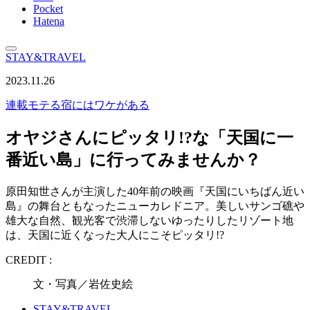
Pocket
Hatena
STAY&TRAVEL
2023.11.26
連載
モテる宿にはワケがある
オヤジさんにピッタリ!?な「天国に一
番近い島」に行ってみませんか？
原田知世さんが主演した40年前の映画『天国にいちばん近い
島』の舞台ともなったニューカレドニア。美しいサンゴ礁や
雄大な自然、観光客で渋滞しないゆったりしたリゾート地
は、天国に近くなった大人にこそピッタリ!?
CREDIT :
文・写真／岩佐史絵
STAY&TRAVEL