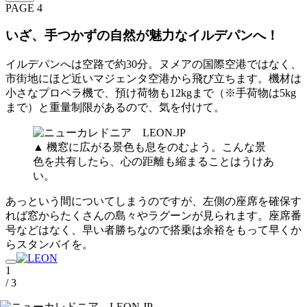
PAGE 4
いざ、手つかずの自然が魅力なイルデパンへ！
イルデパンへは空路で約30分。ヌメアの国際空港ではなく、
市街地にほど近いマジェンタ空港から飛び立ちます。機材は
小さなプロペラ機で、預け荷物も12kgまで（※手荷物は5kg
まで）と重量制限があるので、気を付けて。
▲ 機窓に広がる景色も息をのむよう。こんな景
色を共有したら、心の距離も縮まることはうけあ
い。
あっという間についてしまうのですが、左側の座席を確保す
れば窓からたくさんの島々やラグーンが見られます。座席番
号などはなく、早い者勝ちなので搭乗は余裕をもって早くか
らスタンバイを。
1
/ 3