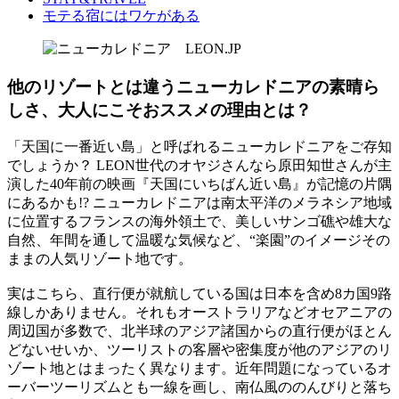
モテる宿にはワケがある
他のリゾートとは違うニューカレドニアの素晴ら
しさ、大人にこそおススメの理由とは？
「天国に一番近い島」と呼ばれるニューカレドニアをご存知
でしょうか？ LEON世代のオヤジさんなら原田知世さんが主
演した40年前の映画『天国にいちばん近い島』が記憶の片隅
にあるかも!? ニューカレドニアは南太平洋のメラネシア地域
に位置するフランスの海外領土で、美しいサンゴ礁や雄大な
自然、年間を通して温暖な気候など、“楽園”のイメージその
ままの人気リゾート地です。
実はこちら、直行便が就航している国は日本を含め8カ国9路
線しかありません。それもオーストラリアなどオセアニアの
周辺国が多数で、北半球のアジア諸国からの直行便がほとん
どないせいか、ツーリストの客層や密集度が他のアジアのリ
ゾート地とはまったく異なります。近年問題になっているオ
ーバーツーリズムとも一線を画し、南仏風ののんびりと落ち