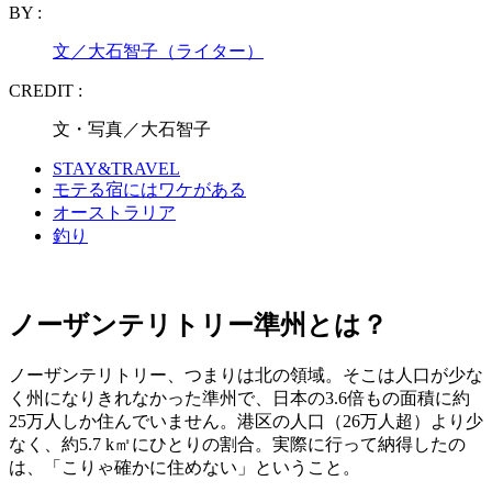
BY :
文／大石智子（ライター）
CREDIT :
文・写真／大石智子
STAY&TRAVEL
モテる宿にはワケがある
オーストラリア
釣り
ノーザンテリトリー準州とは？
ノーザンテリトリー、つまりは北の領域。そこは人口が少な
く州になりきれなかった準州で、日本の3.6倍もの面積に約
25万人しか住んでいません。港区の人口（26万人超）より少
なく、約5.7 k㎡にひとりの割合。実際に行って納得したの
は、「こりゃ確かに住めない」ということ。