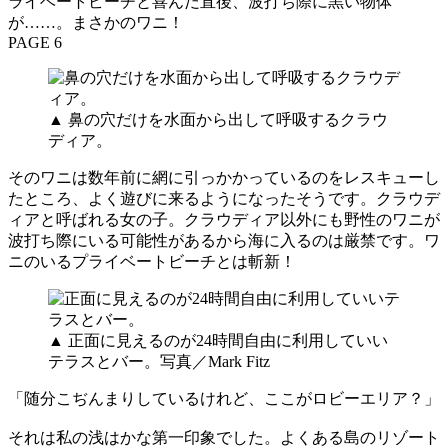
ライベートビーチと喜んだ直後、波打ち際に黒い物体
が……。まさかのワニ！
PAGE 6
▲ 鼻の穴だけを水面から出して呼吸するクラウ
ディア。
そのワニは数年前に網に引っかかっているのをレスキューし
たところ、よく遊びに来るようになったそうです。クラウデ
ィアと呼ばれる女の子。クラウディア以外にも野性のワニが
波打ち際にいる可能性があるから海に入るのは厳禁です。ワ
ニのいるプライベートビーチとは斬新！
▲ 正面に見えるのが24時間自由に利用していい
テラスとバー。写真／Mark Fitz
「随分こぢんまりしているけれど、ここがロビーエリア？」
それは私の浅はかな第一印象でした。よくある島のリゾート