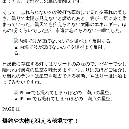
出てくる。それがこの島の醍醐味です。
そして、忘れられないのが波打ち際散歩で見た夕暮れの美し
さ。曇りで太陽が見えないと諦めたあと、雲が一気に赤く染
まっていった。曇天でも抑えられない太陽のエネルギー。ほ
んの1分くらいでしたが、永遠に忘れられない一瞬でした。
▲ 内海で波がほぼないので夕陽がよく反射す
る。
日没後に存在する灯りはリゾートのみなので、バギーで少し
離れれば満点の星空を味わえます。つまりは先ほどご紹介し
た離れのテントは星空を独占できる状態。やはり一度は泊ま
ってみたいですね。
▲ iPhoneでも撮れてしまうほどの、満点の星空。
PAGE 11
爆釣や大物も狙える秘境です！