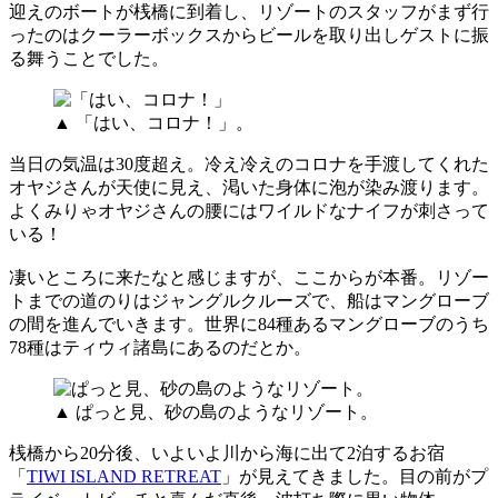
迎えのボートが桟橋に到着し、リゾートのスタッフがまず行
ったのはクーラーボックスからビールを取り出しゲストに振
る舞うことでした。
▲ 「はい、コロナ！」。
当日の気温は30度超え。冷え冷えのコロナを手渡してくれた
オヤジさんが天使に見え、渇いた身体に泡が染み渡ります。
よくみりゃオヤジさんの腰にはワイルドなナイフが刺さって
いる！
凄いところに来たなと感じますが、ここからが本番。リゾー
トまでの道のりはジャングルクルーズで、船はマングローブ
の間を進んでいきます。世界に84種あるマングローブのうち
78種はティウィ諸島にあるのだとか。
▲ ぱっと見、砂の島のようなリゾート。
桟橋から20分後、いよいよ川から海に出て2泊するお宿
「
TIWI ISLAND RETREAT
」が見えてきました。目の前がプ