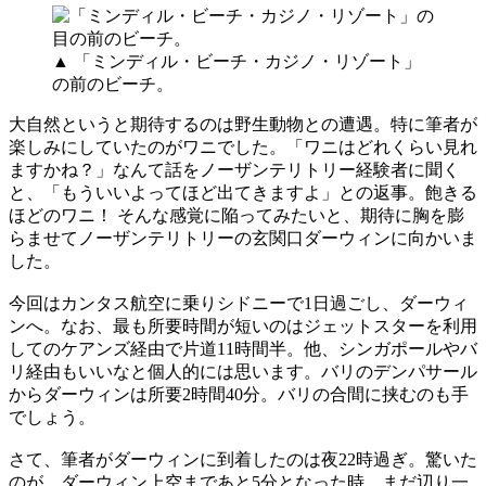
▲ 「ミンディル・ビーチ・カジノ・リゾート」
の前のビーチ。
大自然というと期待するのは野生動物との遭遇。特に筆者が
楽しみにしていたのがワニでした。「ワニはどれくらい見れ
ますかね？」なんて話をノーザンテリトリー経験者に聞く
と、「もういいよってほど出てきますよ」との返事。飽きる
ほどのワニ！ そんな感覚に陥ってみたいと、期待に胸を膨
らませてノーザンテリトリーの玄関口ダーウィンに向かいま
した。
今回はカンタス航空に乗りシドニーで1日過ごし、ダーウィ
ンへ。なお、最も所要時間が短いのはジェットスターを利用
してのケアンズ経由で片道11時間半。他、シンガポールやバ
リ経由もいいなと個人的には思います。バリのデンパサール
からダーウィンは所要2時間40分。バリの合間に挟むのも手
でしょう。
さて、筆者がダーウィンに到着したのは夜22時過ぎ。驚いた
のが、ダーウィン上空まであと5分となった時、まだ辺り一