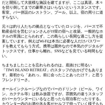
だと開拓して大規模な施設を建てますが、ここは真逆。木々
を切り倒してまでの豪華さはいらないというスタンスです。
客室、バー併設のレストラン、プール、以上。宿の周りに道
すらない。
元々は釣り人たちの拠点となっていたロッジを、パースで不
動産会社を営むジョンさんが19室の宿へと改築。一般的なホ
テルの常識にとらわれず、この島らしい長閑な過ごし方を提
案しています。例えばWi-Fiは本当に必要な人だけパスワー
ドを教えてもらう方式。携帯は圏外なので本気のデジタルデ
トックスです。仕事から離れ、SNSなどを見ている時間もな
い。
ちまちましたことを忘れられるのは、底抜けに明るい
「TIWI ISLAND RETREAT」のスタッフのおかげでもありま
す。最初から「あれっ、前に会ったことあったけ？」と思う
フレンドリーさ。
オールインクルーシブなのでバーのドリンク（ビール、ワイ
ン、カクテル等）は飲み放題ですが、雰囲気の違うスタッフ
がバーカウンターにいるなと思ったら宿泊客だったりする。
カウンター内のお酒や氷を客がセルフで持っていく様子もち