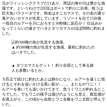
元がフィッシングクラブだけあり、周辺の海や川は豊かな漁
場です。というわけで2日目はボートで釣りに出発。狙うは
巨大魚バラクーダです。和名はオニカマスで、その名の通り
鬼デカいカマスが生息しています。リゾートを出て15分後、
一投目のルアーを川におろすと30秒後に反応が！ 仕込みか
なってくらいの速さでハタとタツカマスがほぼ同時に釣れま
した。
▲ 約500種の魚が生息する漁場。最初に釣れたの
はハタでした。
▲ タツカマスもゲット！ 釣り合宿として来る旅
人も多数いるとか。
５匹立て続けに釣れたあとは静かになり、ルアーを遠くに投
げるとそれを追いかける黒い影が……。またもやワニ！！
ルアーを巻いても追いかけてきて、危うくワニが釣れるとこ
ろでした。でもワニの様子は遊びのようにも見え、親近感が
右肩上がり。この頃から自然とワニ全般をワニ太郎と呼んで
いた。