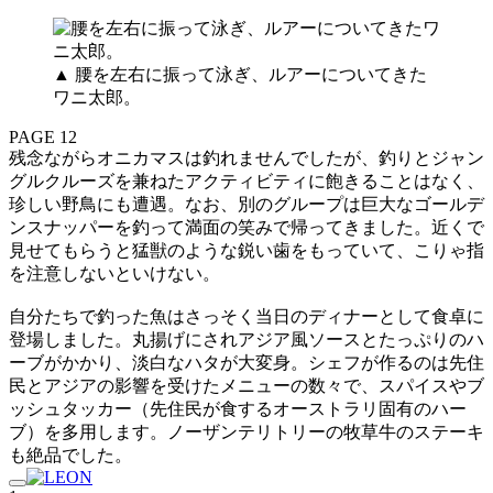
▲ 腰を左右に振って泳ぎ、ルアーについてきた
ワニ太郎。
PAGE 12
残念ながらオニカマスは釣れませんでしたが、釣りとジャン
グルクルーズを兼ねたアクティビティに飽きることはなく、
珍しい野鳥にも遭遇。なお、別のグループは巨大なゴールデ
ンスナッパーを釣って満面の笑みで帰ってきました。近くで
見せてもらうと猛獣のような鋭い歯をもっていて、こりゃ指
を注意しないといけない。
自分たちで釣った魚はさっそく当日のディナーとして食卓に
登場しました。丸揚げにされアジア風ソースとたっぷりのハ
ーブがかかり、淡白なハタが大変身。シェフが作るのは先住
民とアジアの影響を受けたメニューの数々で、スパイスやブ
ッシュタッカー（先住民が食するオーストラリ固有のハー
ブ）を多用します。ノーザンテリトリーの牧草牛のステーキ
も絶品でした。