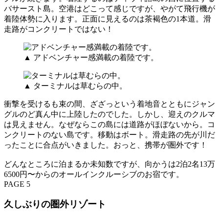
バサースト島。空港はどこって感じですが、やがて飛行機が
着陸体勢に入ります。正面に見えるのは茶褐色の1本道。滑
走路がコンクリートではない！
▲ アドベンチャー感満載の着陸です。
▲ ターミナルは草むらの中。
衝撃を受けるも束の間、ざざっという着地音とともにジャン
グルのど真ん中に上陸したのでした。しかし、迎えのクルマ
は見えません。なぜならこの島には道路がほぼないから。コ
ンクリートのない島です。移動はボート。滑走路の先が川だ
ったことに合点がいきました。おっと、携帯が圏外です！
どんなところに泊まるか未知数ですが、向かうは2泊2名13万
6500円〜からのオールインクルーシブのお宿です。
PAGE 5
久しぶりの圏外リゾート