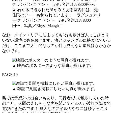
▲ 石や木で造られた温かみのある室内には、先
住民のアートも飾られています。「ラグジュアリ
ー グランピング テント」2泊2名約21万8300
円〜。写真／Rhyse Maughan
なお、メインエリアに泊まっても3分も歩けば人っこひとり
いない環境に身をおけます。海とジャングルに挟まれている
だけ。ここまで人工的なものが何も見えない環境はなかなか
ないです。
▲ 映画のポスターのような写真が撮れます。
PAGE 10
▲ 雑誌で見開き掲載にしたい写真が撮れます。
島では予想外の出会いもあり。同行者4人で散歩していた時
のこと、人間の楽しそうな声を聞いてイルカが波打ち際まで
遊びにきたのです！ 無人なのにイルカやワニはひょっこり