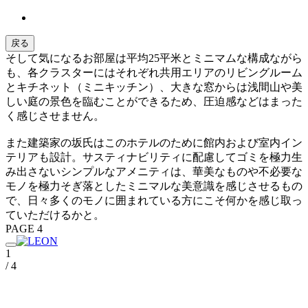
戻る
そして気になるお部屋は平均25平米とミニマムな構成ながら
も、各クラスターにはそれぞれ共用エリアのリビングルーム
とキチネット（ミニキッチン）、大きな窓からは浅間山や美
しい庭の景色を臨むことができるため、圧迫感などはまった
く感じさせません。
また建築家の坂氏はこのホテルのために館内および室内イン
テリアも設計。サスティナビリティに配慮してゴミを極力生
み出さないシンプルなアメニティは、華美なものや不必要な
モノを極力そぎ落としたミニマルな美意識を感じさせるもの
で、日々多くのモノに囲まれている方にこそ何かを感じ取っ
ていただけるかと。
PAGE 4
1
/ 4