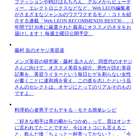
ファッションや時計はもちろん、グルメからビューテ
ィー、エレクトロニクスなどなど、Web LEON編集者
がさまざまなジャンルのワクワクするモノ・コトを紹
介する連載「Web LEON RECOMMENDS BEST30」。1
年間で計30本に厳選された最高にオススメのネタをお
届けします！ 毎週土曜日公開予定。
藤村 岳のオヤジ美容道
メンズ美容の研究家・藤村 岳さんが、同世代のオヤジ
さんに向けて、オススメ美容を紹介。男性が読む美容
記事を、美容ライターという毎日ヒゲを剃らない女性
が書くことに違和感を覚え、この道を志したという岳
さんのセレクトは、オヤジにとってのリアルそのもの
ですよ。
料理初心者男子でもデキる・モテる簡単レシピ
「好きな相手は胃の腑からつかめ」って、昔はオンナ
に言われてたことですが、今はオトコにも言えるこ
と。飲んだ後「ちょっと一杯寄ってかない？」、「今