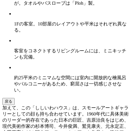
が。タオルやバスローブは「Ploh」製。
1Fの客室。10部屋のレイアウトや平米はそれぞれ異な
る。
客室をコネクトするリビングルームには、ミニキッチ
ンも完備。
約25平米のミニマムな空間には室内に開放的な檜風呂
やバルコニーがあるため、窮屈さは一切感じさせな
い。
戻る
加えて、この「ししいわハウス」は、スモールアートギャラ
リーとしての顔も持ち合わせています。1960年代に具体美術
のリーダー的存在であった日本の巨匠、吉原治良をはじめ、
現代美術作家の杉本博司、今井俊満、鷲見康夫、元永定正、