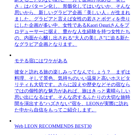
さ」はパターン化し、形骸化してはいないか、そんな
思いから、新しいグラビア企画「美しい人」が生まれ
ました。グラビアと言えば女性の若さとボディを売り
にした企画が多い中、女性であるKaori Oguriさんをプ
ロデューサーに据え、豊かな人生経験を持つ女性たち
の、内面から醸し出される“大人の美しさ”に迫る新た
なグラビア企画となります。
モテる宿にはワケがある
彼女と訪れる旅の楽しみってなんでしょう？ まずは
料理、そして景色。気持ちのいい温泉と高いホスピタ
リティも大切です。さらに設えや歴史などその宿なら
ではの個性的な魅力があれば、旅はきっと素晴らしい
思い出になるはず。そんな恋するふたりの大切な旅時
間を演出する“ハズさない”宿を、LEONが実際に訪れ
た中から自信をもってご紹介します。
Web LEON RECOMMENDS BEST30