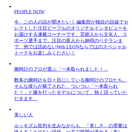
PEOPLE NOW
今、この人の話が聞きたい！ 編集部が独自の目線でセ
レクトした注目ピープルのオリジナルインタビューを
お届けする連載コーナーです。芸能人から文化人、ス
ポーツ選手まで、注目の新人から納得のベテランま
で、他では読めないWeb LEONならではのスペシャル
トークをお楽しみください！
腕時計のプロが選ぶ「一本取られました！」
数多の腕時計を日々目にしている腕時計のプロたち。
そんな彼らが魅了された、ついつい「一本取られ
た！」と膝を打ったモデルについて、熱く語っていた
だきます。
美しい人
ルッキズム批判を生みながらも、「美しさ」の需要は
絶えることのない現代。一方で世間が求める「美し