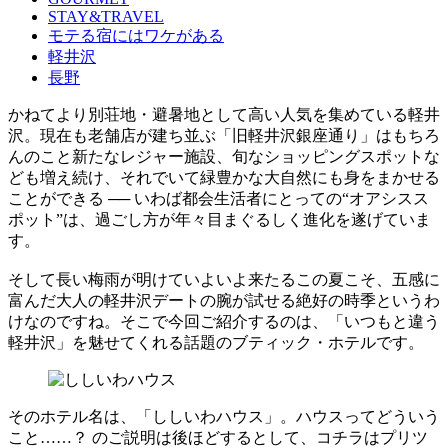
STAY&TRAVEL
モテる宿にはワケがある
軽井沢
長野
かねてより別荘地・避暑地として高い人気を集めている軽井
沢。現在も老舗店が建ち並ぶ「旧軽井沢銀座通り」はもちろ
んのこと新たなレジャー施設、旬なショッピングスポットな
ども増え続け、それでいて緑豊かな大自然にも身をまかせる
ことができる ── いわば都会生活者にとっての“オアシスス
ポット”は、過ごし方が年々目まぐるしく進化を遂げていま
す。
そして長い梅雨が明けていよいよ来たるこの夏こそ、五感に
富んだ大人の軽井沢デートの腕が試せる絶好の時季というわ
けなのですね。そこで今回ご紹介するのは、「いつもと違う
軽井沢」を魅せてくれる話題のブティック・ホテルです。
そのホテル名は、「ししいわハウス」。ハウスってどういう
こと……？ のご説明は後ほどするとして、コチラはプリツ