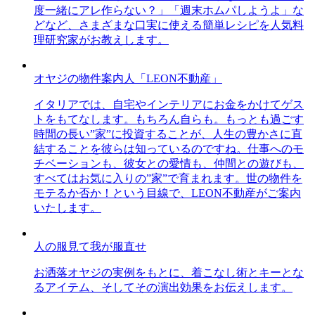
度一緒にアレ作らない？」「週末ホムパしようよ」な
どなど、さまざまな口実に使える簡単レシピを人気料
理研究家がお教えします。
オヤジの物件案内人「LEON不動産」
イタリアでは、自宅やインテリアにお金をかけてゲス
トをもてなします。もちろん自らも。もっとも過ごす
時間の長い”家”に投資することが、人生の豊かさに直
結することを彼らは知っているのですね。仕事へのモ
チベーションも、彼女との愛情も、仲間との遊びも、
すべてはお気に入りの”家”で育まれます。世の物件を
モテるか否か！という目線で、LEON不動産がご案内
いたします。
人の服見て我が服直せ
お洒落オヤジの実例をもとに、着こなし術とキーとな
るアイテム、そしてその演出効果をお伝えします。