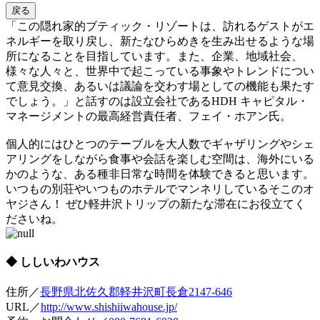
戻る
「この隠れ家的ブティック・リゾートは、訪れるゲストがエ
ネルギーを取り戻し、新たなひらめきを生み出せるような場
所になることを目指しています。また、企業、地域社会、
様々な人々と、世界中で起こっている事象やトレンドについ
て意見交換、あるいは議論を交わす場としての機能も果たす
でしょう。」と話すのは設立会社であるHDH キャピタル・
マネージメントの最高経営責任者、フェイ・ホアン氏。
個人的にはひとつのテーブルを大人数でギャザリングやシェ
アリングをしながら食事や会話を楽しむ空間は、海外にいる
かのような、ある種非日常な時間を体験できると思います。
いつもの別荘やいつものホテルでマンネリしているそこのオ
ヤジさん！ ぜひ軽井沢トリップの新たな滞在にお役立てく
ださいね。
◆ ししいわハウス
住所／
長野県北佐久郡軽井沢町長倉2147-646
URL／
http://www.shishiiwahouse.jp/