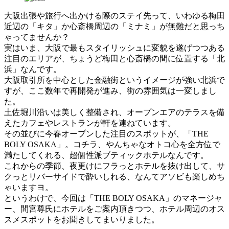
大阪出張や旅行へ出かける際のステイ先って、いわゆる梅田
近辺の「キタ」か心斎橋周辺の「ミナミ」が無難だと思っち
ゃってませんか？
実はいま、大阪で最もスタイリッシュに変貌を遂げつつある
注目のエリアが、ちょうど梅田と心斎橋の間に位置する「北
浜」なんです。
大阪取引所を中心とした金融街というイメージが強い北浜で
すが、ここ数年で再開発が進み、街の雰囲気は一変しまし
た。
土佐堀川沿いは美しく整備され、オープンエアのテラスを備
えたカフェやレストランが軒を連ねています。
その並びに今春オープンした注目のスポットが、「THE
BOLY OSAKA」。コチラ、やんちゃなオトコ心を全方位で
満たしてくれる、超個性派ブティックホテルなんです。
これからの季節、夜更けにフラっとホテルを抜け出して、サ
クっとリバーサイドで酔いしれる、なんてアソビも楽しめち
ゃいますヨ。
というわけで、今回は「THE BOLY OSAKA」のマネージャ
ー、間宮尊氏にホテルをご案内頂きつつ、ホテル周辺のオス
スメスポットをお聞きしてまいりました。