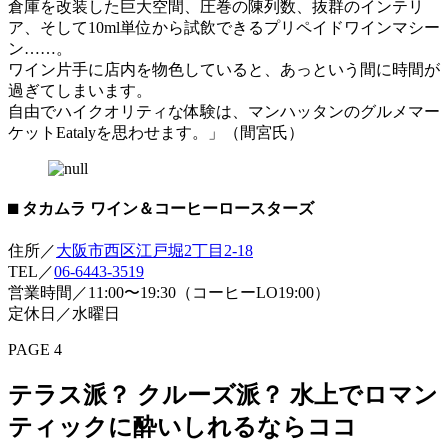
倉庫を改装した巨大空間、圧巻の陳列数、抜群のインテリ
ア、そして10ml単位から試飲できるプリペイドワインマシー
ン……。
ワイン片手に店内を物色していると、あっという間に時間が
過ぎてしまいます。
自由でハイクオリティな体験は、マンハッタンのグルメマー
ケットEatalyを思わせます。」（間宮氏）
⬛︎ タカムラ ワイン＆コーヒーロースターズ
住所／
大阪市西区江戸堀2丁目2-18
TEL／
06-6443-3519
営業時間／11:00〜19:30（コーヒーLO19:00）
定休日／水曜日
PAGE 4
テラス派？ クルーズ派？ 水上でロマン
ティックに酔いしれるならココ