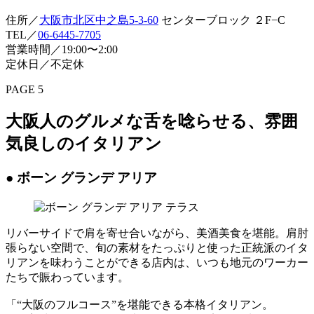
住所／
大阪市北区中之島5-3-60
センターブロック ２F−C
TEL／
06-6445-7705
営業時間／19:00〜2:00
定休日／不定休
PAGE 5
大阪人のグルメな舌を唸らせる、雰囲
気良しのイタリアン
● ボーン グランデ アリア
リバーサイドで肩を寄せ合いながら、美酒美食を堪能。肩肘
張らない空間で、旬の素材をたっぷりと使った正統派のイタ
リアンを味わうことができる店内は、いつも地元のワーカー
たちで賑わっています。
「“大阪のフルコース”を堪能できる本格イタリアン。