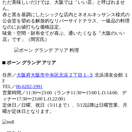
ただ美味しいだけでは、大阪では「いい店」と呼ばれませ
ん。
赤と黒を基調にしたシックな店内とネオルネッサンス様式の
公会堂を望める解放的なリバーサイドテラス、一級品の料理
なのにお値打ちな価格設定。
味覚・空間・財布全てが喜ぶ、通いたくなる『大阪のいい
店』です」（間宮氏）
⬛︎ ボーン グランデ アリア
住所／
大阪府大阪市中央区北浜２丁目１-３
北浜清友会館 １
F
TEL／
06-6202-1991
営業時間／11:30〜23:00（ランチ11:30〜15:00 L.O.14:00、デ
ィナー17:30〜23:00 L.O.22:00）
定休日／日曜、祝日（5/11まで）、5/12以降は日曜営業、月
曜が定休日となります。