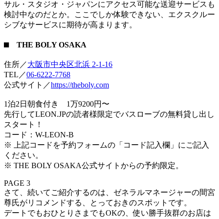
サル・スタジオ・ジャパンにアクセス可能な送迎サービスも
検討中なのだとか。ここでしか体験できない、エクスクルー
シブなサービスに期待が高まります。
⬛︎ THE BOLY OSAKA
住所／
大阪市中央区北浜 2-1-16
TEL／︎
06-6222-7768
公式サイト／
https://theboly.com
1泊2日朝食付き 1万9200円〜
先行してLEON.JPの読者様限定でバスローブの無料貸し出し
スタート！
コード：W-LEON-B
※ 上記コードを予約フォームの「コード記入欄」にご記入
ください。
※ THE BOLY OSAKA公式サイトからの予約限定。
PAGE 3
さて、続いてご紹介するのは、ゼネラルマネージャーの間宮
尊氏がリコメンドする、とっておきのスポットです。
デートでもおひとりさまでもOKの、使い勝手抜群のお店は