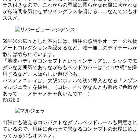
ラス付きなので、これからの季節は柔らかな夜風に吹かれな
がら時間を気にせずワイングラスを傾ける……なんてのもオ
ススメ。
59平米の広々とした室内には、特注の照明やオーナーの私物
アートコレクションを設えるなど、唯一無二のディテールが
散りばめられています。
「地味ハデ」がコンセプトというインテリアは、シックでモ
ダンな雰囲気でありながらもベッドカバーは“ヒョウ柄”を採
用するなど、大阪らしい遊び心も。
バスアメニティは、大阪のホテルで初の導入となる「メゾン
マルジェラ」を採用。（コレ、香りがなんとも濃密で色気が
あって……メチャメチャ良いんです！）
PAGE 2
出張にも使えるコンパクトなダブルベッドルームも用意され
ているので、用途に合わせて異なるコンセプトの部屋に泊ま
ってみるのもオススメ。