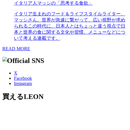
イタリア人マッシの「思考する食欲」
イタリア生まれのフード＆ライフスタイルライター、
マッシさん。世界が急速に繋がって、広い視野が求め
られるこの時代に、日本人とはちょっと違う視点で日
本と世界の食に関する文化や習慣、メニューなどにつ
いて考える連載です。
READ MORE
X
Facebook
Instagram
買えるLEON