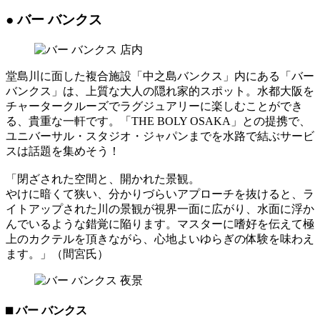
● バー バンクス
堂島川に面した複合施設「中之島バンクス」内にある「バー
バンクス」は、上質な大人の隠れ家的スポット。水都大阪を
チャータークルーズでラグジュアリーに楽しむことができ
る、貴重な一軒です。「THE BOLY OSAKA」との提携で、
ユニバーサル・スタジオ・ジャパンまでを水路で結ぶサービ
スは話題を集めそう！
「閉ざされた空間と、開かれた景観。
やけに暗くて狭い、分かりづらいアプローチを抜けると、ラ
イトアップされた川の景観が視界一面に広がり、水面に浮か
んでいるような錯覚に陥ります。マスターに嗜好を伝えて極
上のカクテルを頂きながら、心地よいゆらぎの体験を味わえ
ます。」（間宮氏）
⬛︎ バー バンクス