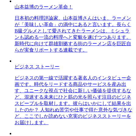
山本益博のラーメン革命！
日本初の料理評論家、山本益博さんはいま、ラーメン
が「美味しい革命」の渦中にあると言います。長らく
B級グルメとして愛されてきたラーメンは、ミシュラ
ンも認める一流の料理へと変貌を遂げつつあります。
新時代に向けて群雄割拠する街のラーメン店を巨匠自
らが実食リポートする連載です。
ビジネス ストーリー
ビジネスの第一線で活躍する著名人のインタビュー企
画です。時代をリードする商品やサービスを産み出
す、ユニークな視点で社会に新しい価値を提供するな
ど、混迷する未来にひと筋の光を照らす注目のビジネ
スピープルを取材します。彼らはいかにして結果を出
したのか？ 人知れぬ苦労や仕事で得た意外な気づきな
ど、ここでしか読めない充実のビジネスストーリーを
お届けします。