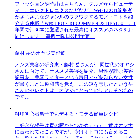
ファッションや時計はもちろん、グルメからビューテ
ィー、エレクトロニクスなどなど、Web LEON編集者
がさまざまなジャンルのワクワクするモノ・コトを紹
介する連載「Web LEON RECOMMENDS BEST30」。1
年間で計30本に厳選された最高にオススメのネタをお
届けします！ 毎週土曜日公開予定。
藤村 岳のオヤジ美容道
メンズ美容の研究家・藤村 岳さんが、同世代のオヤジ
さんに向けて、オススメ美容を紹介。男性が読む美容
記事を、美容ライターという毎日ヒゲを剃らない女性
が書くことに違和感を覚え、この道を志したという岳
さんのセレクトは、オヤジにとってのリアルそのもの
ですよ。
料理初心者男子でもデキる・モテる簡単レシピ
「好きな相手は胃の腑からつかめ」って、昔はオンナ
に言われてたことですが、今はオトコにも言えるこ