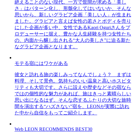
絶えることのない現代。一方で世間が求める「美し
さ」はパターン化し、形骸化してはいないか、そんな
思いから、新しいグラビア企画「美しい人」が生まれ
ました。グラビアと言えば女性の若さとボディを売り
にした企画が多い中、女性であるKaori Oguriさんをプ
ロデューサーに据え、豊かな人生経験を持つ女性たち
の、内面から醸し出される“大人の美しさ”に迫る新た
なグラビア企画となります。
モテる宿にはワケがある
彼女と訪れる旅の楽しみってなんでしょう？ まずは
料理、そして景色。気持ちのいい温泉と高いホスピタ
リティも大切です。さらに設えや歴史などその宿なら
ではの個性的な魅力があれば、旅はきっと素晴らしい
思い出になるはず。そんな恋するふたりの大切な旅時
間を演出する“ハズさない”宿を、LEONが実際に訪れ
た中から自信をもってご紹介します。
Web LEON RECOMMENDS BEST30