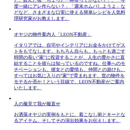
と。飲んだ後「ちょっと一杯寄ってかない？」、「今
度一緒にアレ作らない？」「週末ホムパしようよ」な
どなど、さまざまな口実に使える簡単レシピを人気料
理研究家がお教えします。
オヤジの物件案内人「LEON不動産」
イタリアでは、自宅やインテリアにお金をかけてゲス
トをもてなします。もちろん自らも。もっとも過ごす
時間の長い”家”に投資することが、人生の豊かさに直
結することを彼らは知っているのですね。仕事へのモ
チベーションも、彼女との愛情も、仲間との遊びも、
すべてはお気に入りの”家”で育まれます。世の物件を
モテるか否か！という目線で、LEON不動産がご案内
いたします。
人の服見て我が服直せ
お洒落オヤジの実例をもとに、着こなし術とキーとな
るアイテム、そしてその演出効果をお伝えします。