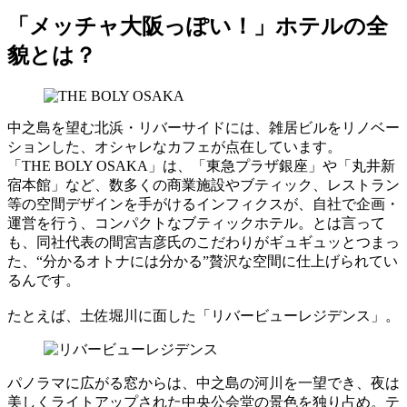
「メッチャ大阪っぽい！」ホテルの全
貌とは？
中之島を望む北浜・リバーサイドには、雑居ビルをリノベー
ションした、オシャレなカフェが点在しています。
「THE BOLY OSAKA」は、「東急プラザ銀座」や「丸井新
宿本館」など、数多くの商業施設やブティック、レストラン
等の空間デザインを手がけるインフィクスが、自社で企画・
運営を行う、コンパクトなブティックホテル。とは言って
も、同社代表の間宮吉彦氏のこだわりがギュギュッとつまっ
た、“分かるオトナには分かる”贅沢な空間に仕上げられてい
るんです。
たとえば、土佐堀川に面した「リバービューレジデンス」。
パノラマに広がる窓からは、中之島の河川を一望でき、夜は
美しくライトアップされた中央公会堂の景色を独り占め。テ