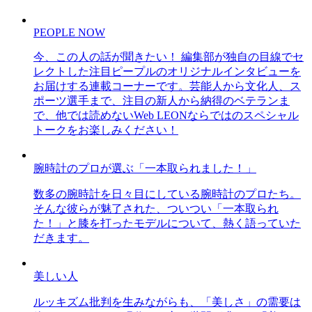
PEOPLE NOW
今、この人の話が聞きたい！ 編集部が独自の目線でセ
レクトした注目ピープルのオリジナルインタビューを
お届けする連載コーナーです。芸能人から文化人、ス
ポーツ選手まで、注目の新人から納得のベテランま
で、他では読めないWeb LEONならではのスペシャル
トークをお楽しみください！
腕時計のプロが選ぶ「一本取られました！」
数多の腕時計を日々目にしている腕時計のプロたち。
そんな彼らが魅了された、ついつい「一本取られ
た！」と膝を打ったモデルについて、熱く語っていた
だきます。
美しい人
ルッキズム批判を生みながらも、「美しさ」の需要は