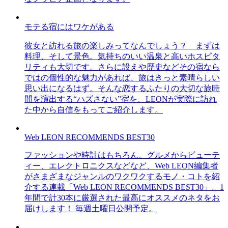
モテる宿にはワケがある
彼女と訪れる旅の楽しみってなんでしょう？ まずは
料理、そして景色。気持ちのいい温泉と高いホスピタ
リティも大切です。さらに設えや歴史などその宿なら
ではの個性的な魅力があれば、旅はきっと素晴らしい
思い出になるはず。そんな恋するふたりの大切な旅時
間を演出する“ハズさない”宿を、LEONが実際に訪れ
た中から自信をもってご紹介します。
Web LEON RECOMMENDS BEST30
ファッションや時計はもちろん、グルメからビューテ
ィー、エレクトロニクスなどなど、Web LEON編集者
がさまざまなジャンルのワクワクするモノ・コトを紹
介する連載「Web LEON RECOMMENDS BEST30」。1
年間で計30本に厳選された最高にオススメのネタをお
届けします！ 毎週土曜日公開予定。