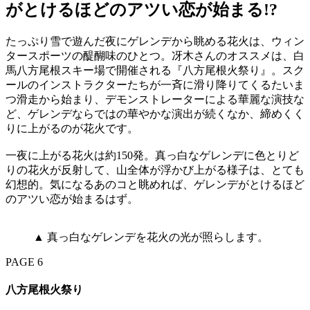
がとけるほどのアツい恋が始まる!?
たっぷり雪で遊んだ夜にゲレンデから眺める花火は、ウィン
タースポーツの醍醐味のひとつ。冴木さんのオススメは、白
馬八方尾根スキー場で開催される『八方尾根火祭り』。スク
ールのインストラクターたちが一斉に滑り降りてくるたいま
つ滑走から始まり、デモンストレーターによる華麗な演技な
ど、ゲレンデならではの華やかな演出が続くなか、締めくく
りに上がるのが花火です。
一夜に上がる花火は約150発。真っ白なゲレンデに色とりど
りの花火が反射して、山全体が浮かび上がる様子は、とても
幻想的。気になるあのコと眺めれば、ゲレンデがとけるほど
のアツい恋が始まるはず。
▲ 真っ白なゲレンデを花火の光が照らします。
PAGE 6
八方尾根火祭り