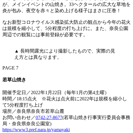
が、メインイベントの山焼き。33ヘクタールの広大な草地を
炎が包み、夜空を赤々と染め上げる様子はまさに圧巻！
なお新型コロナウイルス感染拡大防止の観点から今年の花火
は規模を縮小して、5分程度の打ち上げに。また、奈良公園
周辺での観覧には事前登録が必要です。
▲ 長時間露光により撮影したもので、実際の見
え方とは異なります。
PAGE 7
若草山焼き
開催予定日／2022年1月22日（毎年1月の第4土曜）
時間／18:15点火 ※花火は点火前に2022年は規模を縮小し
て5分程度打ち上げ
場所／奈良県奈良市若草山麓
お問い合わせ／
0742-27-8677
(若草山焼き行事実行委員会事務
局・奈良県奈良公園室)
https://www3.pref.nara.jp/yamayaki