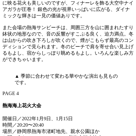
に映る花火も美しいのですが、フィナーレを飾る大空中ナイ
アガラが圧巻！ 銀色の光が視界いっぱいに広がる、ダイナ
ミックな輝きは一見の価値ありです。
また会場の熱海サンビーチは、周囲三方を山に囲まれたすり
鉢状の地形なので、音の反響がすこぶる良く、迫力満点。冬
は山からの吹き下ろしが吹くので、煙がこもらず最高のコン
ディションで見られます。冬のビーチで肩を寄せ合い見上げ
るもよし、宿からしっぽり眺めるもよし。いろんな楽しみ方
ができちゃいます。
▲ 季節に合わせて変わる華やかな演出も見もの
です。
PAGE 4
熱海海上花火大会
開催日／2022年1月9日、1月15日
時間／20:20〜20:40
場所／静岡県熱海市渚町地先、親水公園ほか