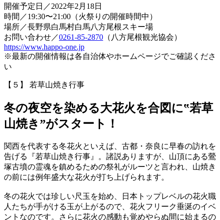
開催予定日／2022年2月18日
時間／19:30〜21:00（火祭りの開催時間中）
場所／長野県白馬村白馬八方尾根スキー場
お問い合わせ／
0261-85-2870
（八方尾根観光協会）
https://www.happo-one.jp
※最新の開催情報は各自治体やホームページでご確認くださ
い
【５】 若草山焼き行事
冬の夜空を染める大花火を合図に‟若草
山焼き”がスタート！
関西を代表する冬花火といえば、古都・奈良に早春の訪れを
告げる『若草山焼き行事』。諸説ありますが、山頂にある鶯
塚古墳の霊魂を鎮めるための祭礼がルーツと言われ、山焼き
の前には例年盛大な花火が打ち上げられます。
冬の花火では珍しい尺玉を始め、日本トップレベルの花火職
人たちが手がける玉が上がるので、花火フリーク垂涎のイベ
ントなのです。さらに花火の感動も覚めやらぬ間に始まるの