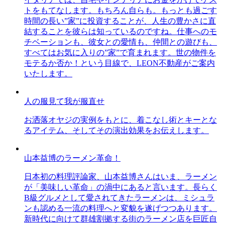
トをもてなします。もちろん自らも。もっとも過ごす
時間の長い”家”に投資することが、人生の豊かさに直
結することを彼らは知っているのですね。仕事へのモ
チベーションも、彼女との愛情も、仲間との遊びも、
すべてはお気に入りの”家”で育まれます。世の物件を
モテるか否か！という目線で、LEON不動産がご案内
いたします。
人の服見て我が服直せ
お洒落オヤジの実例をもとに、着こなし術とキーとな
るアイテム、そしてその演出効果をお伝えします。
山本益博のラーメン革命！
日本初の料理評論家、山本益博さんはいま、ラーメン
が「美味しい革命」の渦中にあると言います。長らく
B級グルメとして愛されてきたラーメンは、ミシュラ
ンも認める一流の料理へと変貌を遂げつつあります。
新時代に向けて群雄割拠する街のラーメン店を巨匠自