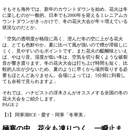
そもそも海外では、新年のカウントダウンを始め、花火は冬
に楽しむのが一般的。日本でも2000年を迎えるミレニアムカ
ウントダウンがきっかけで、冬の花火大会が年々増えている
状況なのだとか。
「空気の透明度が格段に高く、澄んだ冬の空に上がる花火
は、とても色鮮やか。夏に比べて風が強いので煙が滞留しに
くく、見やすいのもポイントです。また花火の醍醐味といえ
ば、やはり音。湿度が低い冬は、空気を切り裂くような破裂
音が響き渡ります。冬の花火大会は打ち上げ時間も短く、比
較的人出が少ないため、夏のように早くから場所取りする必
要もほとんどありません。会場によっては、5分前に到着し
ても余裕で見られますよ」
それでは、ハナビストの冴木さんがオススメする全国の冬の
花火大会をご紹介します。
PAGE 2
【1】 阿寒湖ICE・愛す・阿寒「冬華美」
極寒の中、花火も凍りつく。一瞬止ま