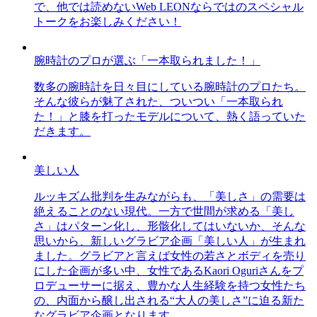
で、他では読めないWeb LEONならではのスペシャル
トークをお楽しみください！
腕時計のプロが選ぶ「一本取られました！」
数多の腕時計を日々目にしている腕時計のプロたち。
そんな彼らが魅了された、ついつい「一本取られ
た！」と膝を打ったモデルについて、熱く語っていた
だきます。
美しい人
ルッキズム批判を生みながらも、「美しさ」の需要は
絶えることのない現代。一方で世間が求める「美し
さ」はパターン化し、形骸化してはいないか、そんな
思いから、新しいグラビア企画「美しい人」が生まれ
ました。グラビアと言えば女性の若さとボディを売り
にした企画が多い中、女性であるKaori Oguriさんをプ
ロデューサーに据え、豊かな人生経験を持つ女性たち
の、内面から醸し出される“大人の美しさ”に迫る新た
なグラビア企画となります。