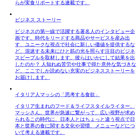
らが実食リポートする連載です。
ビジネス ストーリー
ビジネスの第一線で活躍する著名人のインタビュー企
画です。時代をリードする商品やサービスを産み出
す、ユニークな視点で社会に新しい価値を提供するな
ど、混迷する未来にひと筋の光を照らす注目のビジネ
スピープルを取材します。彼らはいかにして結果を出
したのか？ 人知れぬ苦労や仕事で得た意外な気づきな
ど、ここでしか読めない充実のビジネスストーリーを
お届けします。
イタリア人マッシの「思考する食欲」
イタリア生まれのフード＆ライフスタイルライター、
マッシさん。世界が急速に繋がって、広い視野が求め
られるこの時代に、日本人とはちょっと違う視点で日
本と世界の食に関する文化や習慣、メニューなどにつ
いて考える連載です。