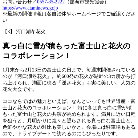
お問い合わせ／
0557-85-2222
（熱海市観光協会）
https://www.ataminews.gr.jp
※最新の開催情報は各自治体やホームページでご確認くださ
い
【3】 河口湖冬花火
真っ白に雪が積もった富士山と花火の
コラボレーション！
1月末から2月23日の富士山の日まで、毎週末開催されている
のが『河口湖冬花火』。約600発の花火が湖畔の3カ所から打
ち上げられ、湖面に映る「逆さ花火」も実に美しい、人気の
花火大会です。
ココならではの魅力といえば、なんといっても世界遺産・富
士山と花火のコラボレーション！ 特に冬は真っ白に雪が積
もった富士山と花火の共演が眺められます。満月に近い日程
を狙うと、月明かりに煌々と照らされる真っ白な富士山と、
色鮮やかな花火の対比も美しいかと。会場には駐車場もある
ので、ドライブデートで訪れるのにもぴったりです。