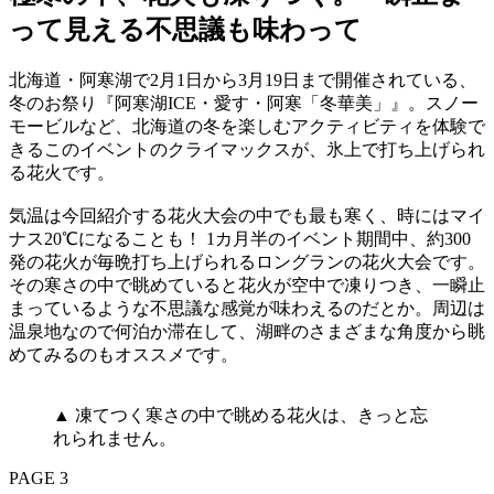
って見える不思議も味わって
北海道・阿寒湖で2月1日から3月19日まで開催されている、
冬のお祭り『阿寒湖ICE・愛す・阿寒「冬華美」』。スノー
モービルなど、北海道の冬を楽しむアクティビティを体験で
きるこのイベントのクライマックスが、氷上で打ち上げられ
る花火です。
気温は今回紹介する花火大会の中でも最も寒く、時にはマイ
ナス20℃になることも！ 1カ月半のイベント期間中、約300
発の花火が毎晩打ち上げられるロングランの花火大会です。
その寒さの中で眺めていると花火が空中で凍りつき、一瞬止
まっているような不思議な感覚が味わえるのだとか。周辺は
温泉地なので何泊か滞在して、湖畔のさまざまな角度から眺
めてみるのもオススメです。
▲ 凍てつく寒さの中で眺める花火は、きっと忘
れられません。
PAGE 3