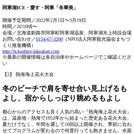
阿寒湖ICE・愛す・阿寒「冬華美」
開催予定期間／2022年2月1日〜3月19日
時間／20:10頃〜
会場／北海道釧路市阿寒町阿寒湖温泉、阿寒湖氷上特設会場
お問い合わせ／
0154-67-3200
（NPO法人阿寒観光協会まちづ
くり推進機構）
http://ja.kushiro-lakeakan.com
※最新の開催情報は各自治体やホームページでご確認くださ
い
【2】 熱海海上花火大会
冬のビーチで肩を寄せ合い見上げるも
よし、宿からしっぽり眺めるもよし
都心からのアクセスも良く人気の高い『熱海海上花火大会』
は、温泉地・熱海で1952年から始まった歴史ある花火大会。
夏だけでなく、年間を通して10回以上開催され、季節に合わ
せてプログラムが変わるので何度行っても飽きません。水面