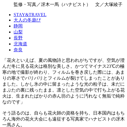
監修・写真／冴木一馬（ハナビスト） 文／大塚綾子
STAY&TRAVEL
大人の冬遊び
静岡
山梨
長野
北海道
奈良
「花火といえば、夏の風物詩と思われがちですが、空気が澄
んだ冬に見る花火は格別な美しさ。かつてマイナス23℃の極
寒の地で撮影が終わり、フィルムを巻き戻した際には、あま
りの寒さでバリバリとフィルムが裂けてしまったことがあり
ました。しかし氷の中に留まったような光の粒子は、未だに
まぶたの裏に残ったまま。凛とした空気の中で打ち上がる花
火は、生まれたばかりの赤ん坊のように汚れなく無垢で純粋
なのです」
そう語るのは、自らも花火師の資格を持ち、日本国内はもち
ろん海外の花火大会にも遠征する写真家でハナビストの冴木
一馬さん。