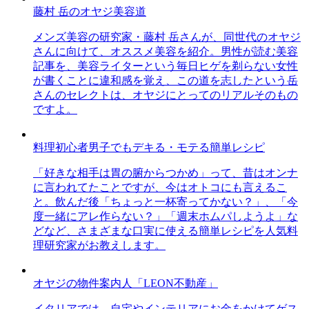
藤村 岳のオヤジ美容道
メンズ美容の研究家・藤村 岳さんが、同世代のオヤジ
さんに向けて、オススメ美容を紹介。男性が読む美容
記事を、美容ライターという毎日ヒゲを剃らない女性
が書くことに違和感を覚え、この道を志したという岳
さんのセレクトは、オヤジにとってのリアルそのもの
ですよ。
料理初心者男子でもデキる・モテる簡単レシピ
「好きな相手は胃の腑からつかめ」って、昔はオンナ
に言われてたことですが、今はオトコにも言えるこ
と。飲んだ後「ちょっと一杯寄ってかない？」、「今
度一緒にアレ作らない？」「週末ホムパしようよ」な
どなど、さまざまな口実に使える簡単レシピを人気料
理研究家がお教えします。
オヤジの物件案内人「LEON不動産」
イタリアでは、自宅やインテリアにお金をかけてゲス