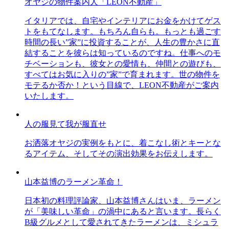
オヤジの物件案内人「LEON不動産」
イタリアでは、自宅やインテリアにお金をかけてゲス
トをもてなします。もちろん自らも。もっとも過ごす
時間の長い”家”に投資することが、人生の豊かさに直
結することを彼らは知っているのですね。仕事へのモ
チベーションも、彼女との愛情も、仲間との遊びも、
すべてはお気に入りの”家”で育まれます。世の物件を
モテるか否か！という目線で、LEON不動産がご案内
いたします。
人の服見て我が服直せ
お洒落オヤジの実例をもとに、着こなし術とキーとな
るアイテム、そしてその演出効果をお伝えします。
山本益博のラーメン革命！
日本初の料理評論家、山本益博さんはいま、ラーメン
が「美味しい革命」の渦中にあると言います。長らく
B級グルメとして愛されてきたラーメンは、ミシュラ