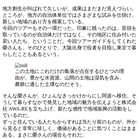
地方創生が叫ばれて久しいが、成果はまだまだ見えづらい。
ところが、地方の自治体単位ではさまざまな試みを仕掛け、
新しい地域のあり方を模索している。
今回のツアーもその一環だった。印象に残ったのは、音頭を
取っているのが自治体だけではなく、その地区に住み付いた
若い人たち、ということだ。今回ツアーガイドをしてくれた
榮さんも、そのひとりで、大阪出身で役者を目指し東京で暮
らしたこともあるという。
この土地にこれだけの集落が点在するひとつの理
由が、豊かな水資源。山間の土地は湿気を含み、
農耕に適した土壌なのだそう。
そんな榮さんが、ひょんなきっかけからにし阿波へ移住。そ
うして暮らすなかで発見した地域の魅力を伝えようと株式会
社 AWA-REを立ち上げ、新たな感性で地域振興の活動をし
ているのだ。
ずっと住んでいる人たちからすれば当たり前のものが、外か
ら見ると非常に珍しく、価値があることに気づくことはまま
ある。まさに榮さんの場合もそれだ。