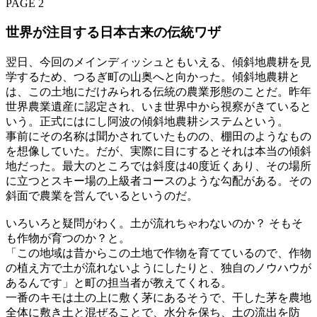
PAGE 2
世界が注目する日本古来の伝統ワザ
翌日、今回のメインディッシュともいえる、傾斜地農耕を見
学するため、つるぎ町の山奥へと向かった。傾斜地農耕と
は、この土地にだけみられる伝統の農業形態のことだ。昨年
世界農業遺産に認定され、いま世界中から視察がきていると
いう。正式にはにし阿波の傾斜地農耕システムという。
事前にその名称は聞かされていたものの、棚田のようなもの
を想像していた。だが、実際に目にするとそれは本当の傾斜
地だった。最大のところでは斜度は40度近くあり、その場所
に立つとスキー場の上級者コースのような勾配がある。その
斜面で農業を営んでいるというのだ。
いろいろと疑問がわく。土が流れちゃわないのか？ そもそ
も作物が育つのか？と。
「この地域は昔からこの土地で作物を育てているので、作物
の植え方で土が流れないようにしたりと、独自のノウハウが
あるんです」と町の担当者が教えてくれる。
一番のキモは土の上に敷く茅にあるそうで、干した茅を農地
全体に敷き土と混ぜることで、水分を保ち、土の流出を防