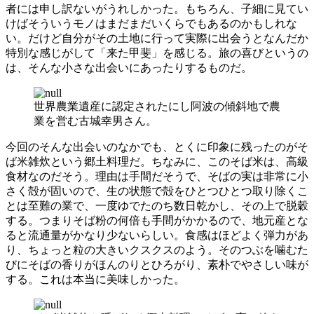
者には申し訳ないがうれしかった。もちろん、子細に見てい
けばそういうモノはまだまだいくらでもあるのかもしれな
い。だけど自分がその土地に行って実際に出会うとなんだか
特別な感じがして「来た甲斐」を感じる。旅の喜びというの
は、そんな小さな出会いにあったりするものだ。
世界農業遺産に認定されたにし阿波の傾斜地で農
業を営む古城幸男さん。
今回のそんな出会いのなかでも、とくに印象に残ったのがそ
ば米雑炊という郷土料理だ。ちなみに、このそば米は、高級
食材なのだそう。理由は手間だそうで、そばの実は非常に小
さく殻が固いので、生の状態で殻をひとつひとつ取り除くこ
とは至難の業で、一度ゆでたのち数日乾かし、その上で脱穀
する。つまりそば粉の何倍も手間がかかるので、地元産とな
ると流通量がかなり少ないらしい。食感はほどよく弾力があ
り、ちょっと粒の大きいクスクスのよう。そのつぶを噛むた
びにそばの香りがほんのりとひろがり、素朴でやさしい味が
する。これは本当に美味しかった。