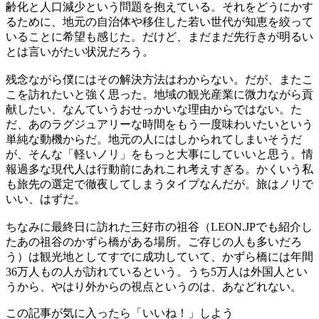
齢化と人口減少という問題を抱えている。それをどうにかす
るために、地元の自治体や移住した若い世代が知恵を絞って
いることに希望も感じた。だけど、まだまだ先行きが明るい
とは言いがたい状況だろう。
残念ながら僕にはその解決方法はわからない。だが、またこ
こを訪れたいと強く思った。地域の観光産業に微力ながら貢
献したい、なんていうおせっかいな理由からではない。た
だ、あのラグジュアリーな時間をもう一度味わいたいという
単純な動機からだ。地元の人にはしかられてしまいそうだ
が、そんな「軽いノリ」をもっと大事にしていいと思う。情
報過多な現代人は行動前にあれこれ考えすぎる。かくいう私
も旅先の選定で徹夜してしまうタイプなんだが。旅はノリで
いい、はずだ。
ちなみに最終日に訪れた三好市の祖谷（LEON.JPでも紹介し
たあの祖谷のかずら橋がある場所。ご存じの人も多いだろ
う）は観光地としてすでに成功していて、かずら橋には年間
36万人もの人が訪れているという。うち5万人は外国人とい
うから、やはり外からの視点というのは、あなどれない。
この記事が気に入ったら「いいね！」しよう