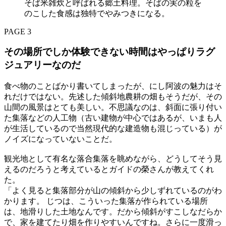
そば米雑炊と呼ばれる郷土料理。そばの実の粒を
のこした食感は独特でやみつきになる。
PAGE 3
その場所でしか体験できない時間はやっぱりラグ
ジュアリーなのだ
食べ物のことばかり書いてしまったが、にし阿波の魅力はそ
れだけではない。先述した傾斜地農耕の畑もそうだが、その
山間の風景はとても美しい。不思議なのは、斜面に張り付い
た集落などの人工物（古い建物が中心ではあるが、いまも人
が生活しているので当然現代的な建造物も混じっている）が
ノイズになっていないことだ。
観光地として有名な落合集落を眺めながら、どうしてそう見
えるのだろうと考えているとガイドの榮さんが教えてくれ
た。
「よく見ると集落部分が山の傾斜から少しずれているのがわ
かります。 じつは、こういった集落が作られている場所
は、地滑りした土地なんです。だから傾斜がすこしなだらか
で、家を建てたり畑を作りやすいんですね。さらに一度滑っ