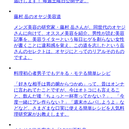
届けします！ 毎週土曜日公開予定。
藤村 岳のオヤジ美容道
メンズ美容の研究家・藤村 岳さんが、同世代のオヤジ
さんに向けて、オススメ美容を紹介。男性が読む美容
記事を、美容ライターという毎日ヒゲを剃らない女性
が書くことに違和感を覚え、この道を志したという岳
さんのセレクトは、オヤジにとってのリアルそのもの
ですよ。
料理初心者男子でもデキる・モテる簡単レシピ
「好きな相手は胃の腑からつかめ」って、昔はオンナ
に言われてたことですが、今はオトコにも言えるこ
と。飲んだ後「ちょっと一杯寄ってかない？」、「今
度一緒にアレ作らない？」「週末ホムパしようよ」な
どなど、さまざまな口実に使える簡単レシピを人気料
理研究家がお教えします。