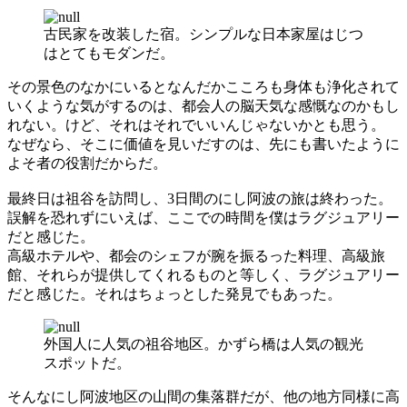
古民家を改装した宿。シンプルな日本家屋はじつ
はとてもモダンだ。
その景色のなかにいるとなんだかこころも身体も浄化されて
いくような気がするのは、都会人の脳天気な感慨なのかもし
れない。けど、それはそれでいいんじゃないかとも思う。
なぜなら、そこに価値を見いだすのは、先にも書いたように
よそ者の役割だからだ。
最終日は祖谷を訪問し、3日間のにし阿波の旅は終わった。
誤解を恐れずにいえば、ここでの時間を僕はラグジュアリー
だと感じた。
高級ホテルや、都会のシェフが腕を振るった料理、高級旅
館、それらが提供してくれるものと等しく、ラグジュアリー
だと感じた。それはちょっとした発見でもあった。
外国人に人気の祖谷地区。かずら橋は人気の観光
スポットだ。
そんなにし阿波地区の山間の集落群だが、他の地方同様に高