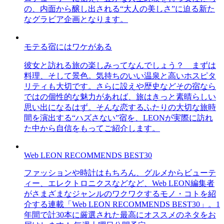
の、内面から醸し出される“大人の美しさ”に迫る新た
なグラビア企画となります。
モテる宿にはワケがある
彼女と訪れる旅の楽しみってなんでしょう？ まずは
料理、そして景色。気持ちのいい温泉と高いホスピタ
リティも大切です。さらに設えや歴史などその宿なら
ではの個性的な魅力があれば、旅はきっと素晴らしい
思い出になるはず。そんな恋するふたりの大切な旅時
間を演出する“ハズさない”宿を、LEONが実際に訪れ
た中から自信をもってご紹介します。
Web LEON RECOMMENDS BEST30
ファッションや時計はもちろん、グルメからビューテ
ィー、エレクトロニクスなどなど、Web LEON編集者
がさまざまなジャンルのワクワクするモノ・コトを紹
介する連載「Web LEON RECOMMENDS BEST30」。1
年間で計30本に厳選された最高にオススメのネタをお