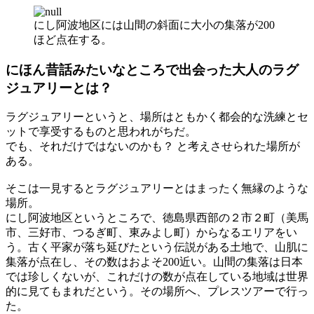
にし阿波地区には山間の斜面に大小の集落が200
ほど点在する。
にほん昔話みたいなところで出会った大人のラグ
ジュアリーとは？
ラグジュアリーというと、場所はともかく都会的な洗練とセ
ットで享受するものと思われがちだ。
でも、それだけではないのかも？ と考えさせられた場所が
ある。
そこは一見するとラグジュアリーとはまったく無縁のような
場所。
にし阿波地区というところで、徳島県西部の２市２町（美馬
市、三好市、つるぎ町、東みよし町）からなるエリアをい
う。古く平家が落ち延びたという伝説がある土地で、山肌に
集落が点在し、その数はおよそ200近い。山間の集落は日本
では珍しくないが、これだけの数が点在している地域は世界
的に見てもまれだという。その場所へ、プレスツアーで行っ
た。