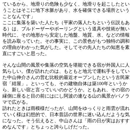
ているから、地滑りの危険も少なく、地滑りを起こしたとい
うことはそこに地下水脈があり、水を確保できる場所という
ことなんです」
ここに集落を築いた人たち（平家の落人たちという伝説もあ
る）は、ブルドーザーやボーリングという道具や技術が無い
時代に、その地形から安定した地盤、地質、水、などの情報
を読み取っていた。その事実に、この景色がもつ独特の調和
の理由がわかった気がした。そしてその先人たちの知恵を素
直にすごいと思った。
そんな山間の風景や集落の空気を堪能できる宿が外国人に人
気らしい。僕が訪れたのは、もともと地元で運転手をしてい
た中山伸介さんの営む比較的最近オープンしたという古民家
宿「紺屋」。といっても、その建物自体は築100年というか
ら、新しい宿と言っていいのかどうか。ともあれ、その宿の
縁側に座ると目の前にはにし阿波の連なる山の風景がパノラ
マで広がる。
訪れたときは雨模様だったが、山間をゆっくりと雨雲が流れ
ていく様は幻想的で、日本昔話の世界に迷い込んだような気
になった。そう伝えると、中山さんは「雨の日が実はおすす
めなんです」とちょっと誇らしげだった。