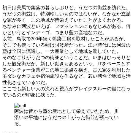
初日は美馬で集落の暮らしぶりと、うだつの街並を訪れた。
うだつの街並は、特別珍しいものではないが、なかなか立派
な家が多く、この地域が昔栄えていたことがよくわかる。
ちなみに阿波といえば、ファッションにもなじみがある。何
かというとインディゴ、つまり藍の産地なのだ。
以前、鳥取で200年続く藍染工房を取材したことがあるが、
そこでも使っている藍は阿波産だった。江戸時代には阿波の
藍は全国に流通し、一大産業として地域を潤していた。
そのなごりがうだつの街並ということだ。いまはひっそりと
した観光街だが、新しい動きもあるという。ITをベースとす
るベンチャー企業がこの地に拠点を構え、古民家を利用した
モダンなカフェや宿泊施設を作るなど、若い感性で地域を活
性化させているのだ。
ここでも新しい人の流れと視点がブレイクスルーの鍵になっ
ているのが印象に残った。
阿波は昔から藍の産地として栄えていたため、川
沿いの平地にはうだつの上がった街並が残ってい
る。