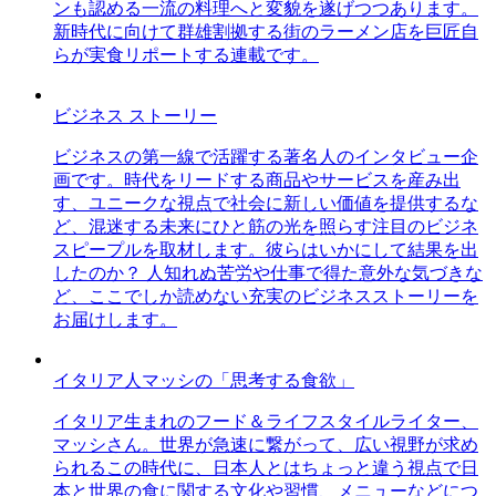
ンも認める一流の料理へと変貌を遂げつつあります。
新時代に向けて群雄割拠する街のラーメン店を巨匠自
らが実食リポートする連載です。
ビジネス ストーリー
ビジネスの第一線で活躍する著名人のインタビュー企
画です。時代をリードする商品やサービスを産み出
す、ユニークな視点で社会に新しい価値を提供するな
ど、混迷する未来にひと筋の光を照らす注目のビジネ
スピープルを取材します。彼らはいかにして結果を出
したのか？ 人知れぬ苦労や仕事で得た意外な気づきな
ど、ここでしか読めない充実のビジネスストーリーを
お届けします。
イタリア人マッシの「思考する食欲」
イタリア生まれのフード＆ライフスタイルライター、
マッシさん。世界が急速に繋がって、広い視野が求め
られるこの時代に、日本人とはちょっと違う視点で日
本と世界の食に関する文化や習慣、メニューなどにつ