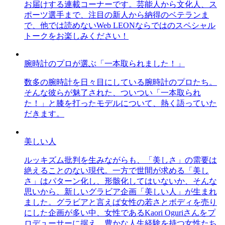
お届けする連載コーナーです。芸能人から文化人、ス
ポーツ選手まで、注目の新人から納得のベテランま
で、他では読めないWeb LEONならではのスペシャル
トークをお楽しみください！
腕時計のプロが選ぶ「一本取られました！」
数多の腕時計を日々目にしている腕時計のプロたち。
そんな彼らが魅了された、ついつい「一本取られ
た！」と膝を打ったモデルについて、熱く語っていた
だきます。
美しい人
ルッキズム批判を生みながらも、「美しさ」の需要は
絶えることのない現代。一方で世間が求める「美し
さ」はパターン化し、形骸化してはいないか、そんな
思いから、新しいグラビア企画「美しい人」が生まれ
ました。グラビアと言えば女性の若さとボディを売り
にした企画が多い中、女性であるKaori Oguriさんをプ
ロデューサーに据え、豊かな人生経験を持つ女性たち