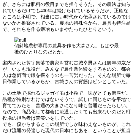
ぎ、さらには肥料の役目までも担うそうだ。その農法は知ら
れているだけでも400年は続けられているそうだが、正確な
ところは不明で、相当に古い時代から伝承されているのでは
ないかと推察されている。農地の特殊性から、農具も特注品
で、それらを作る鍛冶もいまやたったひとりという。
傾斜地農耕専用の農具を作る大森さん。もはや最
後のひとりなのだとか。
案内された剪宇集落で農家を営む古城幸男さんは御年80歳だ
が、いまも現役だ。みんなで農作業体験をするものの、都会
人は急斜面で鍬を振るうのも一苦労だった。そんな場所で毎
日作業しているからか、古城さんの背筋はピンとしていた。
この土地で採れるジャガイモは小粒で、味がとても濃厚だ。
品種が特別なわけではないそうで、試しに同じものを平地で
育ててみたら、普通の大きさになり味も普通だったらしい。
なので、商品化して都会に流通したくても出来ないのだと町
役場の担当者は苦笑いをしていた。
でも、僕からするとこの場所でしか味わえないものが、これ
だけ流通の発達した現代の日本にもある、ということが担当