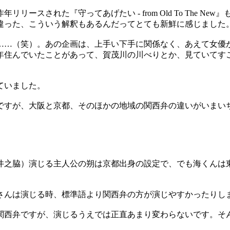
スされた『守ってあげたい - from Old To The 
違った、こういう解釈もあるんだってとても新鮮に感じました
…（笑）。あの企画は、上手い下手に関係なく、あえて女優
年住んでいたことがあって、賀茂川の川べりとか、見ていてす
ていました。
すが、大阪と京都、そのほかの地域の関西弁の違いがいまい
之脇）演じる主人公の朔は京都出身の設定で、でも海くんは
んは演じる時、標準語より関西弁の方が演じやすかったりし
西弁ですが、演じるうえでは正直あまり変わらないです。そ