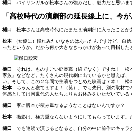
樋口
バイリンガルが松本さんの強みだし、魅力だと思いま
「高校時代の演劇部の延長線上に、今が
樋口
松本さんは高校時代にたまたま演劇部に入ったことが女
松本
(女優に）憧れみたいなものはあったんですけど、自信
ったというか。だから何か大きなきっかけがあって目指した
樋口
それは、ものすごい延長戦（線でなく）ですね！ 松本
家族』などなど。たくさんの現代劇に出ているかと思えば、
い。そして、この２年間で主演をつとめた映画は７本！ 松
松本
ちゃんと寝てますよ！（笑）。でも先日、別の取材で2
体感としては同世代の人たちよりもお休みをいただいている
樋口
家に脚本が積み重なるようなことはないんですか？
松本
撮影は、極力重ならないようにしてもらっています。
樋口
でも連続で演じるとなると、自分の中に前作のキャラク