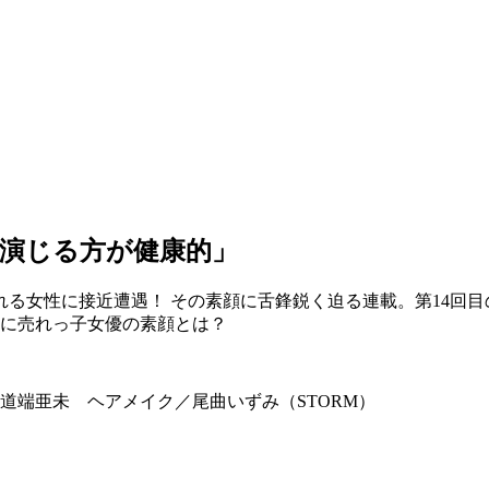
演じる方が健康的」
る女性に接近遭遇！ その素顔に舌鋒鋭く迫る連載。第14回
さに売れっ子女優の素顔とは？
道端亜未 ヘアメイク／尾曲いずみ（STORM）