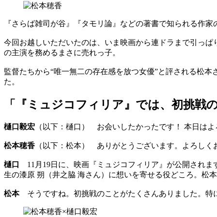
『さらば雑司が谷』『タモリ論』などの著書で知られる作家
今回お越しいただいたのは、いま映画から連ドラまで引っぱり
の主演を務めるまさに売れっ子。
監督たちから“唯一無二の存在感を放つ女優”と評される松本
た。
「『ミュジコフィリア』では、初挑戦
樋口毅宏
（以下：樋口） お会いしたかったです！ 本日はよ
松本穂香
（以下：松本） ありがとうございます。よろしく
樋口
11月19日に、映画『ミュジコフィリア』が公開されま
生の漆原 朔（井之脇 海さん）に想いを寄せる役どころ。松
松本
そうですね。初挑戦のことがたくさんありました。特