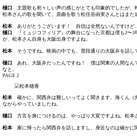
樋口
主題歌も初々しい声の感じがとても印象的でしたが、昨年リリー
松本さんの歌を聞いて、原曲を歌う松任谷由実さんとはまた
松本
ありがとうございます！ 自信は全然ないんですけど…
樋口
『ミュジコフィリア』の舞台になった京都は僕も2〜3
が、松本さん自身も大阪出身ですよね。
松本
そうですね。映画の中でも、普段通りの大阪弁を話し
樋口
あれ、大阪弁だったんですね！ 僕は関東の人間なんで
なと。
PAGE 2
松本
確かに、関西弁は難しいってよく聞きます。海くん（井
ながらやっていましたね。
樋口
方言を身につけるのは、やっぱり大変ですよね。松本さ
松本
家に帰ったら関西弁を話しますし、身近なのは確かに関