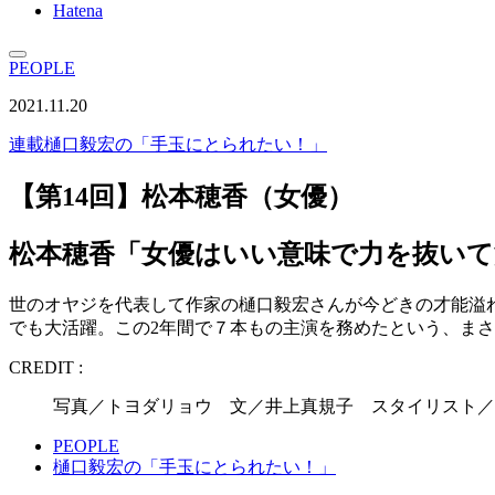
Hatena
PEOPLE
2021.11.20
連載
樋口毅宏の「手玉にとられたい！」
【第14回】松本穂香（女優）
松本穂香「女優はいい意味で力を抜いて
世のオヤジを代表して作家の樋口毅宏さんが今どきの才能溢れ
でも大活躍。この2年間で７本もの主演を務めたという、ま
CREDIT :
写真／トヨダリョウ 文／井上真規子 スタイリスト／
PEOPLE
樋口毅宏の「手玉にとられたい！」