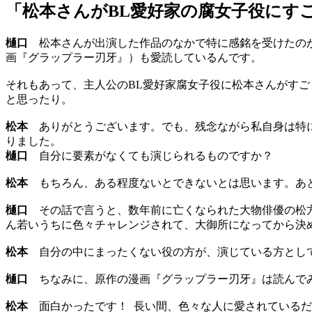
「松本さんがBL愛好家の腐女子役にす
樋口
松本さんが出演した作品のなかで特に感銘を受けたのが
画『グラップラー刃牙』）も愛読しているんです。
それもあって、主人公のBL愛好家腐女子役に松本さんがす
と思ったり。
松本
ありがとうございます。でも、残念ながら私自身は特に
りました。
樋口
自分に要素がなくても演じられるものですか？
松本
もちろん、ある程度ないとできないとは思います。あと
樋口
その話で言うと、数年前に亡くなられた大物俳優の松方
ん若いうちに色々チャレンジされて、大御所になってから決
松本
自分の中にまったくない役の方が、演じている方とし
樋口
ちなみに、原作の漫画『グラップラー刃牙』は読んで
松本
面白かったです！ 長い間、色々な人に愛されているだ