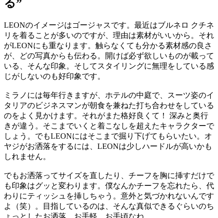
る”
LEONのイメージはゴージャスです。最近はブルネロ クチネ
リを着ることが多いのですが、理由は素材がいいから。それ
がLEONにも重なります。触らなくても分かる素材感の良さ
が、どの写真からも伝わる。開けば必ず欲しいものが載って
いる、そんな印象。そしてスタイリングに無理をしている感
じがしないのも好印象です。
ミラノには毎年行きますが、ホテルの中庭で、スーツ姿のイ
タリアのビジネスマンが朝食を兼ねた打ち合わせをしている
のをよく見かけます。それがまた格好良くて！ 深みと奥行
きが違う。そこまでいくと着こなしを超えたキャラクターで
しょう。でもLEONにはそこまで掘り下げてもらいたい。オ
ヤジがお洒落をするには、LEONは少しハードルが高いかも
しれません。
でもお洒落ってサイズを直したり、チーフを胸に挿すだけで
も印象はグッと変わります。僕なんかチーフを忘れたら、代
わりにティッシュを挿しちゃう。意外と気づかれないんです
よ（笑）。目指しているのは、そんな真似できるぐらいのち
ょっとしたお洒落。お手軽、お手頃なね。