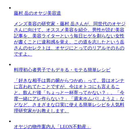
藤村 岳のオヤジ美容道
メンズ美容の研究家・藤村 岳さんが、同世代のオヤジ
さんに向けて、オススメ美容を紹介。男性が読む美容
記事を、美容ライターという毎日ヒゲを剃らない女性
が書くことに違和感を覚え、この道を志したという岳
さんのセレクトは、オヤジにとってのリアルそのもの
ですよ。
料理初心者男子でもデキる・モテる簡単レシピ
「好きな相手は胃の腑からつかめ」って、昔はオンナ
に言われてたことですが、今はオトコにも言えるこ
と。飲んだ後「ちょっと一杯寄ってかない？」、「今
度一緒にアレ作らない？」「週末ホムパしようよ」な
どなど、さまざまな口実に使える簡単レシピを人気料
理研究家がお教えします。
オヤジの物件案内人「LEON不動産」