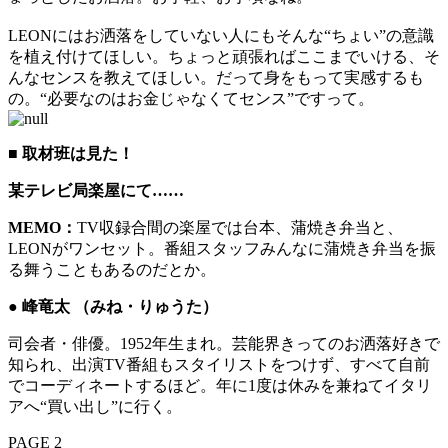
LEONにはお洒落をしていない人にもそんな“ちょい”の意識
を植え付けてほしい。ちょっと頑張ればここまでいける、そ
んなセンスを教えてほしい。だって身をもって実感するも
の。“必要なのはお金じゃなくてセンス”ですって。
■
取材班は見た！
某テレビ局楽屋にて……
MEMO：
TV収録合間の楽屋では台本、蒲焼き弁当と、
LEONがワンセット。番組スタッフみんなに蒲焼き弁当を振
る舞うこともあるのだとか。
● 峰竜太 （みね・りゅうた）
司会者・俳優。1952年生まれ。芸能界きってのお洒落好きで
知られ、出演TV番組もスタイリストをつけず、すべて自前
でコーディネートするほど。年に1度は休みを兼ねてイタリ
アへ“買い出し”に行く。
PAGE 2