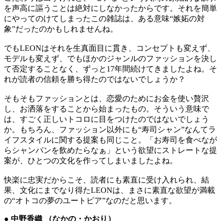
を声高に謳うことは絶対にしなかったからです。それを簡単
にやってのけてしまったこの雑誌は、ある意味“嫉妬の対
象”だったのかもしれませんね。
でもLEONはそれを生真面目に貫き、コンセプトも変えず、
モデルも変えず、でもほかのジャンルのファッションを決し
て否定することなく、ずっと17年間続けてきましたよね。そ
れが読者の信頼を勝ち得たのではないでしょうか？
そもそもファッションとは、恋愛のためにお金を使い贅沢
し、お洒落をすることから始まったもの。そういう意味で
は、すごく正しいトコロに目をつけたのではないでしょう
か。もちろん、ファッション以外にも“寿司シャン”なんてラ
イフスタイルに関する提案も同じこと。「お寿司を食べなが
らシャンパンを飲めたらなぁ」という欲望にストレートな提
案が、ひとつの文化を作ってしまいましたよね。
快楽に忠実だからこそ、読者にも素直に受け入れられ、結
果、文化にまでなり得たLEONは、まさに素直な欲望が満載
の“オトコの夢のユートピア”なのだと思います。
● 中野香織 （なかの・かおり）