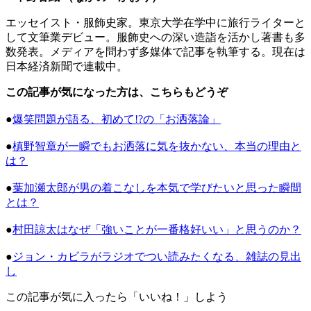
エッセイスト・服飾史家。東京大学在学中に旅行ライターと
して文筆業デビュー。服飾史への深い造詣を活かし著書も多
数発表。メディアを問わず多媒体で記事を執筆する。現在は
日本経済新聞で連載中。
この記事が気になった方は、こちらもどうぞ
●
爆笑問題が語る、初めて!?の「お洒落論」
●
槙野智章が一瞬でもお洒落に気を抜かない、本当の理由と
は？
●
葉加瀬太郎が男の着こなしを本気で学びたいと思った瞬間
とは？
●
村田諒太はなぜ「強いことが一番格好いい」と思うのか？
●
ジョン・カビラがラジオでつい読みたくなる、雑誌の見出
し
この記事が気に入ったら「いいね！」しよう