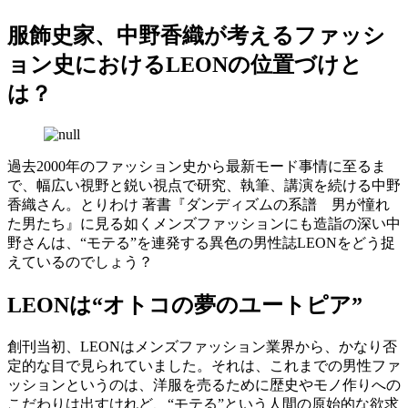
服飾史家、中野香織が考えるファッシ
ョン史におけるLEONの位置づけと
は？
過去2000年のファッション史から最新モード事情に至るま
で、幅広い視野と鋭い視点で研究、執筆、講演を続ける中野
香織さん。とりわけ 著書『ダンディズムの系譜 男が憧れ
た男たち』に見る如くメンズファッションにも造詣の深い中
野さんは、“モテる”を連発する異色の男性誌LEONをどう捉
えているのでしょう？
LEONは“オトコの夢のユートピア”
創刊当初、LEONはメンズファッション業界から、かなり否
定的な目で見られていました。それは、これまでの男性ファ
ッションというのは、洋服を売るために歴史やモノ作りへの
こだわりは出すけれど、“モテる”という人間の原始的な欲求