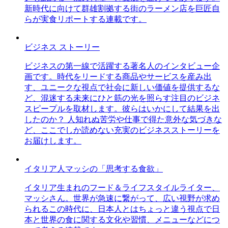
新時代に向けて群雄割拠する街のラーメン店を巨匠自
らが実食リポートする連載です。
ビジネス ストーリー
ビジネスの第一線で活躍する著名人のインタビュー企
画です。時代をリードする商品やサービスを産み出
す、ユニークな視点で社会に新しい価値を提供するな
ど、混迷する未来にひと筋の光を照らす注目のビジネ
スピープルを取材します。彼らはいかにして結果を出
したのか？ 人知れぬ苦労や仕事で得た意外な気づきな
ど、ここでしか読めない充実のビジネスストーリーを
お届けします。
イタリア人マッシの「思考する食欲」
イタリア生まれのフード＆ライフスタイルライター、
マッシさん。世界が急速に繋がって、広い視野が求め
られるこの時代に、日本人とはちょっと違う視点で日
本と世界の食に関する文化や習慣、メニューなどにつ