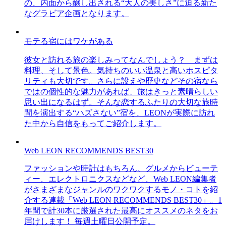
の、内面から醸し出される“大人の美しさ”に迫る新た
なグラビア企画となります。
モテる宿にはワケがある
彼女と訪れる旅の楽しみってなんでしょう？ まずは
料理、そして景色。気持ちのいい温泉と高いホスピタ
リティも大切です。さらに設えや歴史などその宿なら
ではの個性的な魅力があれば、旅はきっと素晴らしい
思い出になるはず。そんな恋するふたりの大切な旅時
間を演出する“ハズさない”宿を、LEONが実際に訪れ
た中から自信をもってご紹介します。
Web LEON RECOMMENDS BEST30
ファッションや時計はもちろん、グルメからビューテ
ィー、エレクトロニクスなどなど、Web LEON編集者
がさまざまなジャンルのワクワクするモノ・コトを紹
介する連載「Web LEON RECOMMENDS BEST30」。1
年間で計30本に厳選された最高にオススメのネタをお
届けします！ 毎週土曜日公開予定。