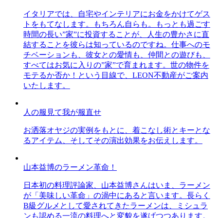
イタリアでは、自宅やインテリアにお金をかけてゲス
トをもてなします。もちろん自らも。もっとも過ごす
時間の長い”家”に投資することが、人生の豊かさに直
結することを彼らは知っているのですね。仕事へのモ
チベーションも、彼女との愛情も、仲間との遊びも、
すべてはお気に入りの”家”で育まれます。世の物件を
モテるか否か！という目線で、LEON不動産がご案内
いたします。
人の服見て我が服直せ
お洒落オヤジの実例をもとに、着こなし術とキーとな
るアイテム、そしてその演出効果をお伝えします。
山本益博のラーメン革命！
日本初の料理評論家、山本益博さんはいま、ラーメン
が「美味しい革命」の渦中にあると言います。長らく
B級グルメとして愛されてきたラーメンは、ミシュラ
ンも認める一流の料理へと変貌を遂げつつあります。