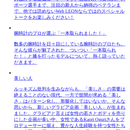
ポーツ選手まで、注目の新人から納得のベテランま
で、他では読めないWeb LEONならではのスペシャル
トークをお楽しみください！
腕時計のプロが選ぶ「一本取られました！」
数多の腕時計を日々目にしている腕時計のプロたち。
そんな彼らが魅了された、ついつい「一本取られ
た！」と膝を打ったモデルについて、熱く語っていた
だきます。
美しい人
ルッキズム批判を生みながらも、「美しさ」の需要は
絶えることのない現代。一方で世間が求める「美し
さ」はパターン化し、形骸化してはいないか、そんな
思いから、新しいグラビア企画「美しい人」が生まれ
ました。グラビアと言えば女性の若さとボディを売り
にした企画が多い中、女性であるKaori Oguriさんをプ
ロデューサーに据え、豊かな人生経験を持つ女性たち