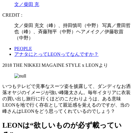
文／柴田 充
CREDIT :
文／柴田 充文（峰）、持田慎司（中野） 写真／豊田哲
也（峰）、斉藤翔平（中野）ヘアメイク／伊藤歌苗
（中野）
PEOPLE
アナタにとってLEONってなんですか？
2018 THE NIKKEI MAGAINE STYLE x LEONより
いつもテレビで見事なスーツ姿を披露して、ダンディなお洒
落オヤジのイメージが強い峰隆太さん。毎年イタリアに衣装
の買い出し旅行に行くほどのこだわりようは、ある意味
LEONを地で行く存在として親近感を覚えるのですが、当の
峰さんはLEONをどう思ってくれているのでしょう？
LEONは“欲しいものが必ず載ってい