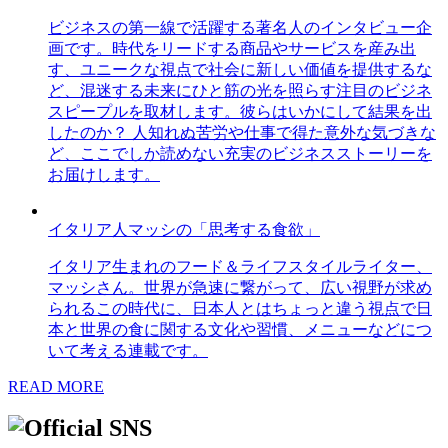
ビジネスの第一線で活躍する著名人のインタビュー企
画です。時代をリードする商品やサービスを産み出
す、ユニークな視点で社会に新しい価値を提供するな
ど、混迷する未来にひと筋の光を照らす注目のビジネ
スピープルを取材します。彼らはいかにして結果を出
したのか？ 人知れぬ苦労や仕事で得た意外な気づきな
ど、ここでしか読めない充実のビジネスストーリーを
お届けします。
イタリア人マッシの「思考する食欲」
イタリア生まれのフード＆ライフスタイルライター、
マッシさん。世界が急速に繋がって、広い視野が求め
られるこの時代に、日本人とはちょっと違う視点で日
本と世界の食に関する文化や習慣、メニューなどにつ
いて考える連載です。
READ MORE