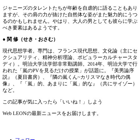
ジャニーズのタレントたちが年齢を自虐的に語ることもあり
ますが、その肩の力が抜けた自然体な姿がまた魅力的にうつ
るのかもしれません。やはり、大人の男としても彼らに学ぶ
べき要素はあるようです。
● 関 修（せき・おさむ）
現代思想学者。専門は、フランス現代思想、文化論（主にセ
クシュアリティ、精神分析理論、ポピュラーカルチャースタ
ディ）。明治大学法学部非常勤講師。2014年、明治大学で行
われた「嵐のPVを見るだけの授業」が話題に。『美男論序
説』（夏目書房）、『隣の嵐くん~カリスマなき時代の偶
像』、『「嵐」的、あまりに「嵐」的な』（共にサイゾー）
など。
この記事が気に入ったら「いいね！」しよう
Web LEONの最新ニュースをお届けします。
フォロー