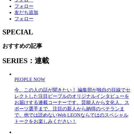
フォロー
友だち追加
フォロー
SPECIAL
おすすめの記事
SERIES：連載
PEOPLE NOW
今、この人の話が聞きたい！ 編集部が独自の目線でセ
レクトした注目ピープルのオリジナルインタビューを
お届けする連載コーナーです。芸能人から文化人、ス
ポーツ選手まで、注目の新人から納得のベテランま
で、他では読めないWeb LEONならではのスペシャル
トークをお楽しみください！