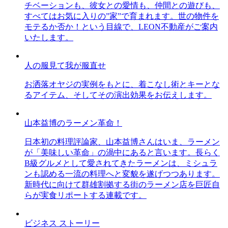
チベーションも、彼女との愛情も、仲間との遊びも、
すべてはお気に入りの”家”で育まれます。世の物件を
モテるか否か！という目線で、LEON不動産がご案内
いたします。
人の服見て我が服直せ
お洒落オヤジの実例をもとに、着こなし術とキーとな
るアイテム、そしてその演出効果をお伝えします。
山本益博のラーメン革命！
日本初の料理評論家、山本益博さんはいま、ラーメン
が「美味しい革命」の渦中にあると言います。長らく
B級グルメとして愛されてきたラーメンは、ミシュラ
ンも認める一流の料理へと変貌を遂げつつあります。
新時代に向けて群雄割拠する街のラーメン店を巨匠自
らが実食リポートする連載です。
ビジネス ストーリー