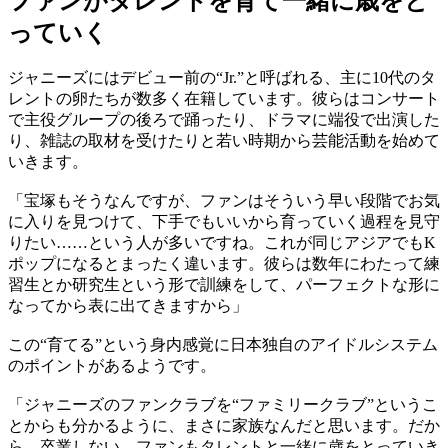
ファンがタレントを育て一緒に歳をと
っていく
ジャニーズにはデビュー前の“Jr.”と呼ばれる、主に10代のタ
レントの卵たちが数多く在籍しています。彼らはコンサート
で主役グループの後ろで踊ったり、ドラマに端役で出演した
り、雑誌の取材を受けたりと若い時期から芸能活動を始めて
いきます。
「宝塚もそうなんですが、ファンはそういう早い段階でお気
に入りを見つけて、下手でもいいから育っていく過程を見守
りたい……という人が多いですね。これが同じアジアでもK
ポップになるとまったく違います。彼らは数年にわたって練
習生とか研究生という形で訓練をして、パーフェクトな形に
なってから表に出てきますから」
この“育てる”という身内感覚に日本独自のアイドルシステム
のポイントがあるようです。
「ジャニーズのファンクラブを“ファミリークラブ”というこ
とからも分かるように、まさに家族なんだと思います。だか
ら、卒業しない。ファンもタレントと一緒に歳をとっていき