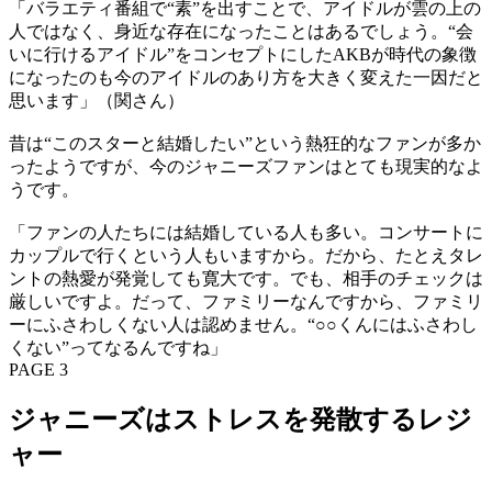
「バラエティ番組で“素”を出すことで、アイドルが雲の上の
人ではなく、身近な存在になったことはあるでしょう。“会
いに行けるアイドル”をコンセプトにしたAKBが時代の象徴
になったのも今のアイドルのあり方を大きく変えた一因だと
思います」（関さん）
昔は“このスターと結婚したい”という熱狂的なファンが多か
ったようですが、今のジャニーズファンはとても現実的なよ
うです。
「ファンの人たちには結婚している人も多い。コンサートに
カップルで行くという人もいますから。だから、たとえタレ
ントの熱愛が発覚しても寛大です。でも、相手のチェックは
厳しいですよ。だって、ファミリーなんですから、ファミリ
ーにふさわしくない人は認めません。“○○くんにはふさわし
くない”ってなるんですね」
PAGE 3
ジャニーズはストレスを発散するレジ
ャー