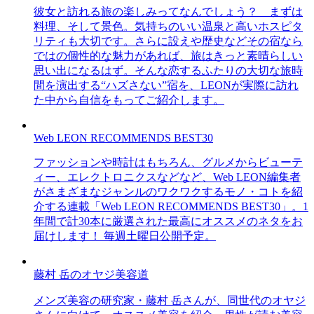
彼女と訪れる旅の楽しみってなんでしょう？ まずは
料理、そして景色。気持ちのいい温泉と高いホスピタ
リティも大切です。さらに設えや歴史などその宿なら
ではの個性的な魅力があれば、旅はきっと素晴らしい
思い出になるはず。そんな恋するふたりの大切な旅時
間を演出する“ハズさない”宿を、LEONが実際に訪れ
た中から自信をもってご紹介します。
Web LEON RECOMMENDS BEST30
ファッションや時計はもちろん、グルメからビューテ
ィー、エレクトロニクスなどなど、Web LEON編集者
がさまざまなジャンルのワクワクするモノ・コトを紹
介する連載「Web LEON RECOMMENDS BEST30」。1
年間で計30本に厳選された最高にオススメのネタをお
届けします！ 毎週土曜日公開予定。
藤村 岳のオヤジ美容道
メンズ美容の研究家・藤村 岳さんが、同世代のオヤジ