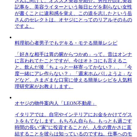
さんに向けて、オススメ美容を紹介。男性が読む美容
記事を、美容ライターという毎日ヒゲを剃らない女性
が書くことに違和感を覚え、この道を志したという岳
さんのセレクトは、オヤジにとってのリアルそのもの
ですよ。
料理初心者男子でもデキる・モテる簡単レシピ
「好きな相手は胃の腑からつかめ」って、昔はオンナ
に言われてたことですが、今はオトコにも言えるこ
と。飲んだ後「ちょっと一杯寄ってかない？」、「今
度一緒にアレ作らない？」「週末ホムパしようよ」な
どなど、さまざまな口実に使える簡単レシピを人気料
理研究家がお教えします。
オヤジの物件案内人「LEON不動産」
イタリアでは、自宅やインテリアにお金をかけてゲス
トをもてなします。もちろん自らも。もっとも過ごす
時間の長い”家”に投資することが、人生の豊かさに直
結することを彼らは知っているのですね。仕事へのモ