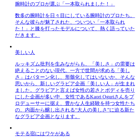
腕時計のプロが選ぶ「一本取られました！」
数多の腕時計を日々目にしている腕時計のプロたち。
そんな彼らが魅了された、ついつい「一本取られ
た！」と膝を打ったモデルについて、熱く語っていた
だきます。
美しい人
ルッキズム批判を生みながらも、「美しさ」の需要は
絶えることのない現代。一方で世間が求める「美し
さ」はパターン化し、形骸化してはいないか、そんな
思いから、新しいグラビア企画「美しい人」が生まれ
ました。グラビアと言えば女性の若さとボディを売り
にした企画が多い中、女性であるKaori Oguriさんをプ
ロデューサーに据え、豊かな人生経験を持つ女性たち
の、内面から醸し出される“大人の美しさ”に迫る新た
なグラビア企画となります。
モテる宿にはワケがある