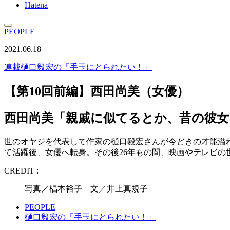
Hatena
PEOPLE
2021.06.18
連載
樋口毅宏の「手玉にとられたい！」
【第10回前編】西田尚美（女優）
西田尚美「親戚に似てるとか、昔の彼
世のオヤジを代表して作家の樋口毅宏さんが今どきの才能溢れ
て活躍後、女優へ転身。その後26年もの間、映画やテレビ
CREDIT :
写真／椙本裕子 文／井上真規子
PEOPLE
樋口毅宏の「手玉にとられたい！」