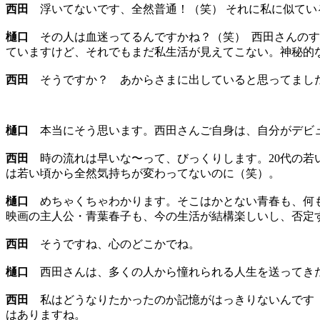
西田
浮いてないです、全然普通！（笑） それに私に似てい
樋口
その人は血迷ってるんですかね？（笑） 西田さんのす
ていますけど、それでもまだ私生活が見えてこない。神秘的
西田
そうですか？ あからさまに出していると思ってまし
樋口
本当にそう思います。西田さんご自身は、自分がデビュ
西田
時の流れは早いな〜って、びっくりします。20代の若
は若い頃から全然気持ちが変わってないのに（笑）。
樋口
めちゃくちゃわかります。そこはかとない青春も、何も
映画の主人公・青葉春子も、今の生活が結構楽しいし、否定
西田
そうですね、心のどこかでね。
樋口
西田さんは、多くの人から憧れられる人生を送ってきた
西田
私はどうなりたかったのか記憶がはっきりないんです（
はありますね。