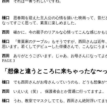
西田
それは一番うれしいですね。
樋口
思春期を迎えた主人公の心情を描いた映画って、昔だと
なってすごく思って、素直に楽しめました。
西田
確かに、今の親子のリアルな心情ってこんな感じかも
樋口
『青葉家のテーブル』もそうですが、西田さんは近年、
思います。若くしてデビューした俳優さんで、こんなにうま
西田
ありがとうございます。じゃあ、お母さんになってよ
PAGE 3
「想像と違うところに来ちゃったな〜
樋口
でも西田さんがお母さんっていうのも、どうも想像がつ
西田
いえいえ（笑）。 保護者会とか普通に行ってますよ。
樋口
うわ、教室でマスクしてても、西田さん絶対浮いてます