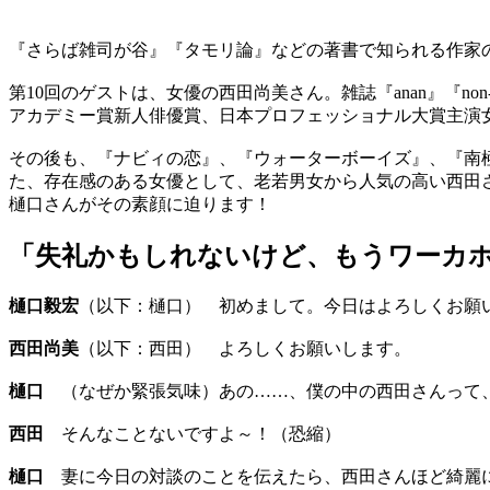
『さらば雑司が谷』『タモリ論』などの著書で知られる作家
第10回のゲストは、女優の西田尚美さん。雑誌『anan』『n
アカデミー賞新人俳優賞、日本プロフェッショナル大賞主演
その後も、『ナビィの恋』、『ウォーターボーイズ』、『南
た、存在感のある女優として、老若男女から人気の高い西田さ
樋口さんがその素顔に迫ります！
「失礼かもしれないけど、もうワーカ
樋口毅宏
（以下：樋口） 初めまして。今日はよろしくお願
西田尚美
（以下：西田） よろしくお願いします。
樋口
（なぜか緊張気味）あの……、僕の中の西田さんって、
西田
そんなことないですよ～！（恐縮）
樋口
妻に今日の対談のことを伝えたら、西田さんほど綺麗に