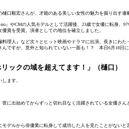
の樋口毅宏さんが、才能のある美しい女性の魅力を掘り出す連
on-no』やCMの人気モデルとして活躍後、23歳で女優に転身
女優賞を受賞。演者としての地位を確立しました。
極料理人』など次々とヒット映画やドラマに出演。長きにわた
んですが、意外と知られていない一面も！？ 本日6月18日
ホリックの域を超えてます！」（樋口）
いします。
世に出始めてからずっと切れ目なく活躍されている女優さん
モデルから俳優業に転身して成功した人を見たことがないと