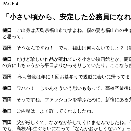
PAGE 4
「小さい頃から、安定した公務員にな
樋口
ご出身は広島県福山市ですよね。僕の妻も福山市の生ま
と思って。
西田
そうなんですね！ でも、福山は何もないでしょ？（
樋口
だけど珍しい作品が流れている小さい映画館とか、商店
の方に出ちゃうから平日よりひっそりしていたり。ここなら
西田
私も普段は年に１回お墓参りで親戚に会いに帰ってます
樋口
ワハハ！ じゃあそういう思いもあって、高校卒業後
西田
そうですね。ファッションを学ぶために、新宿にある文
樋口
ご両親は、よく許してくれましたね。
西田
父が厳しくて、なかなか許してくれませんでしたね。う
でも、高校2年生ぐらいになって「なんかおかしくない？」