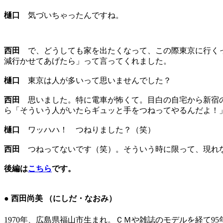
樋口
気づいちゃったんですね。
西田
で、どうしても家を出たくなって、この際東京に行くっ
減行かせてあげたら」って言ってくれました。
樋口
東京は人が多いって思いませんでした？
西田
思いました。特に電車が怖くて。目白の自宅から新宿の
ら「そういう人がいたらギュッと手をつねってやるんだよ！
樋口
ワッハハ！ つねりました？（笑）
西田
つねってないです（笑）。そういう時に限って、現れな
後編は
こちら
です
。
● 西田尚美 （にしだ・なおみ）
1970年、広島県福山市生まれ。ＣＭや雑誌のモデルを経て9