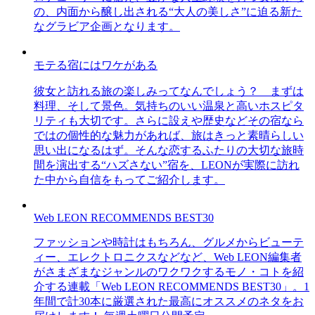
の、内面から醸し出される“大人の美しさ”に迫る新た
なグラビア企画となります。
モテる宿にはワケがある
彼女と訪れる旅の楽しみってなんでしょう？ まずは
料理、そして景色。気持ちのいい温泉と高いホスピタ
リティも大切です。さらに設えや歴史などその宿なら
ではの個性的な魅力があれば、旅はきっと素晴らしい
思い出になるはず。そんな恋するふたりの大切な旅時
間を演出する“ハズさない”宿を、LEONが実際に訪れ
た中から自信をもってご紹介します。
Web LEON RECOMMENDS BEST30
ファッションや時計はもちろん、グルメからビューテ
ィー、エレクトロニクスなどなど、Web LEON編集者
がさまざまなジャンルのワクワクするモノ・コトを紹
介する連載「Web LEON RECOMMENDS BEST30」。1
年間で計30本に厳選された最高にオススメのネタをお