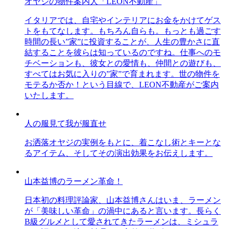
オヤジの物件案内人「LEON不動産」
イタリアでは、自宅やインテリアにお金をかけてゲス
トをもてなします。もちろん自らも。もっとも過ごす
時間の長い”家”に投資することが、人生の豊かさに直
結することを彼らは知っているのですね。仕事へのモ
チベーションも、彼女との愛情も、仲間との遊びも、
すべてはお気に入りの”家”で育まれます。世の物件を
モテるか否か！という目線で、LEON不動産がご案内
いたします。
人の服見て我が服直せ
お洒落オヤジの実例をもとに、着こなし術とキーとな
るアイテム、そしてその演出効果をお伝えします。
山本益博のラーメン革命！
日本初の料理評論家、山本益博さんはいま、ラーメン
が「美味しい革命」の渦中にあると言います。長らく
B級グルメとして愛されてきたラーメンは、ミシュラ