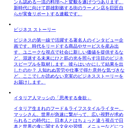
ンも認める一流の料理へと変貌を遂げつつあります。
新時代に向けて群雄割拠する街のラーメン店を巨匠自
らが実食リポートする連載です。
ビジネス ストーリー
ビジネスの第一線で活躍する著名人のインタビュー企
画です。時代をリードする商品やサービスを産み出
す、ユニークな視点で社会に新しい価値を提供するな
ど、混迷する未来にひと筋の光を照らす注目のビジネ
スピープルを取材します。彼らはいかにして結果を出
したのか？ 人知れぬ苦労や仕事で得た意外な気づきな
ど、ここでしか読めない充実のビジネスストーリーを
お届けします。
イタリア人マッシの「思考する食欲」
イタリア生まれのフード＆ライフスタイルライター、
マッシさん。世界が急速に繋がって、広い視野が求め
られるこの時代に、日本人とはちょっと違う視点で日
本と世界の食に関する文化や習慣、メニューなどにつ