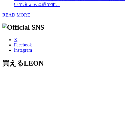
いて考える連載です。
READ MORE
X
Facebook
Instagram
買えるLEON