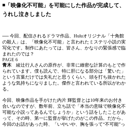
◾️「映像化不可能」を可能にした作品が完成して、
うれし泣きしました
── 今回、配信されるドラマ作品、Huluオリジナル「十角館
の殺人」は、「映像化不可能」と言われたミステリ小説の実
写化です。制作にあたっては、皆さん、かなりの緊張感で臨
まれたのでは？
PAGE 6
青木
綾辻行人さんの原作が、非常に緻密な計算のもとで作
られています。僕も読んで、特に肝になる部分は「驚いた」
という言葉だけでは失礼だと思うくらい、頭を打ち抜かれた
ような気持ちになりました。傑作と言われている所以がわか
る。
今回、映像作品を手がけた内片 輝監督とは10年来のお付き
合いなのですが、数年前、立ち話で「本当の意味で映像化不
可能な小説ってあるんでしょうか」という話をしたことがあ
って、その時、第一に監督が挙げたのがこの作品。だから、
今回のお話があった時、「いやいや、胸を張って“不可能”っ