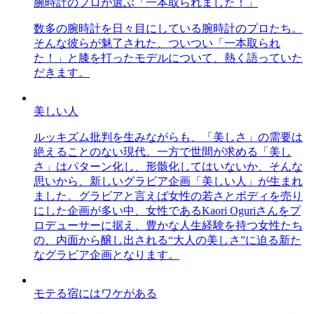
腕時計のプロが選ぶ「一本取られました！」
数多の腕時計を日々目にしている腕時計のプロたち。
そんな彼らが魅了された、ついつい「一本取られ
た！」と膝を打ったモデルについて、熱く語っていた
だきます。
美しい人
ルッキズム批判を生みながらも、「美しさ」の需要は
絶えることのない現代。一方で世間が求める「美し
さ」はパターン化し、形骸化してはいないか、そんな
思いから、新しいグラビア企画「美しい人」が生まれ
ました。グラビアと言えば女性の若さとボディを売り
にした企画が多い中、女性であるKaori Oguriさんをプ
ロデューサーに据え、豊かな人生経験を持つ女性たち
の、内面から醸し出される“大人の美しさ”に迫る新た
なグラビア企画となります。
モテる宿にはワケがある