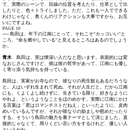
て、実際のシーンで、目線の位置を考えたり、仕草として出
したりと、色々トライしました。ただ、これも一人でできる
わけじゃなく、奥くんのリアクションも大事ですから、お互
いにですよね。
PAGE 10
── 島田は、年下の江南にとって、それこそ“カッコいい”と
ころ、“命を燃やしている”と見えるところはあるのでしょう
か。
青木
島田は、実は懐深い人だなと思います。表面的には変
なおじさんですけど、彼は彼の哲学があって、江南にも優し
く寄り添う気持ちを持っている。
島田は、実家がお寺なので、彼なりの死生観もあるだろうな
と。人はいずれ生まれて死ぬ、それが人生だと。だから江南
にも、くよくよし続けずに、生きている限り、好きなように
やれよ、というようなことをほのめかす。実際に江南にかけ
る言葉は「君はロマンチストだねえ」といったように、皮肉
めいているんですが、それが彼なりの励ましや慰めだったり
する。そういう島田の魅力を裏テーマとして演じました。直
接的じゃなくて、周りくどい言い方をするけれど、優しい人
というかね。