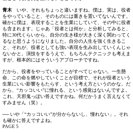
青木
いや、それもちょっと違いますね。僕は、実は、役者
をやっていること、そのものには重きを置いてないんです。
確かに僕は、表現することを生業にしていて、その中に役者
も含まれます。じゃあ「役者とは何か」と分析してみると、
特に30代くらいから、自分の生き様が大きく深く関わってく
るなと思うようになりました。自分の人生を強く生きるこ
と、それが、役者としても強い表現を生み出していくんじゃ
ないかと。演技をするうえで、もちろんテクニックも考えま
すが、根本的にはそういうアプローチですね。
だから、役者をやっていることがすべてじゃない。一生懸
命、この命を燃やしていくことが目標で、それが役者という
生業にいい影響をもたらす、という考え方というのかな。だ
から、“カッコいい”に憧れる、という感覚はないんですよ。
これ、天邪鬼っぽい答えですかね。何だかうまく言えなくて
すみません（笑）。
── いや「“カッコいい”が分からないし、憧れない」。それ
も確かに答えですよね。
PAGE 5