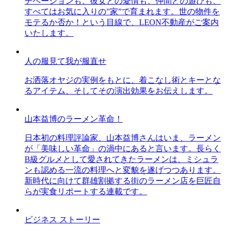
チベーションも、彼女との愛情も、仲間との遊びも、
すべてはお気に入りの”家”で育まれます。世の物件を
モテるか否か！という目線で、LEON不動産がご案内
いたします。
人の服見て我が服直せ
お洒落オヤジの実例をもとに、着こなし術とキーとな
るアイテム、そしてその演出効果をお伝えします。
山本益博のラーメン革命！
日本初の料理評論家、山本益博さんはいま、ラーメン
が「美味しい革命」の渦中にあると言います。長らく
B級グルメとして愛されてきたラーメンは、ミシュラ
ンも認める一流の料理へと変貌を遂げつつあります。
新時代に向けて群雄割拠する街のラーメン店を巨匠自
らが実食リポートする連載です。
ビジネス ストーリー