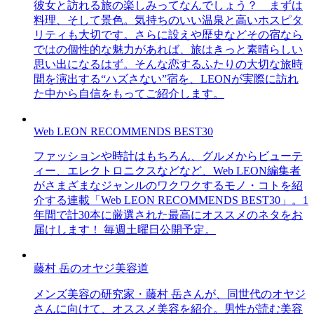
彼女と訪れる旅の楽しみってなんでしょう？ まずは
料理、そして景色。気持ちのいい温泉と高いホスピタ
リティも大切です。さらに設えや歴史などその宿なら
ではの個性的な魅力があれば、旅はきっと素晴らしい
思い出になるはず。そんな恋するふたりの大切な旅時
間を演出する“ハズさない”宿を、LEONが実際に訪れ
た中から自信をもってご紹介します。
Web LEON RECOMMENDS BEST30
ファッションや時計はもちろん、グルメからビューテ
ィー、エレクトロニクスなどなど、Web LEON編集者
がさまざまなジャンルのワクワクするモノ・コトを紹
介する連載「Web LEON RECOMMENDS BEST30」。1
年間で計30本に厳選された最高にオススメのネタをお
届けします！ 毎週土曜日公開予定。
藤村 岳のオヤジ美容道
メンズ美容の研究家・藤村 岳さんが、同世代のオヤジ
さんに向けて、オススメ美容を紹介。男性が読む美容