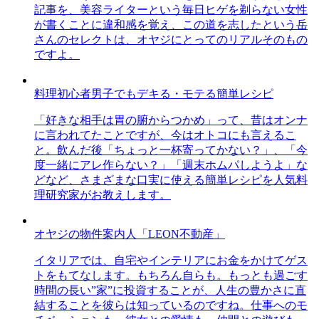
記事を、美容ライターという毎日ヒゲを剃らない女性
が書くことに違和感を覚え、この道を志したという岳
さんのセレクトは、オヤジにとってのリアルそのもの
ですよ。
料理初心者男子でもデキる・モテる簡単レシピ
「好きな相手は胃の腑からつかめ」って、昔はオンナ
に言われてたことですが、今はオトコにも言えるこ
と。飲んだ後「ちょっと一杯寄ってかない？」、「今
度一緒にアレ作らない？」「週末ホムパしようよ」な
どなど、さまざまな口実に使える簡単レシピを人気料
理研究家がお教えします。
オヤジの物件案内人「LEON不動産」
イタリアでは、自宅やインテリアにお金をかけてゲス
トをもてなします。もちろん自らも。もっとも過ごす
時間の長い”家”に投資することが、人生の豊かさに直
結することを彼らは知っているのですね。仕事へのモ