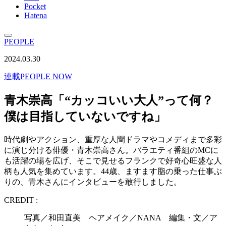
Pocket
Hatena
PEOPLE
2024.03.30
連載
PEOPLE NOW
青木崇高「“カッコいい大人”って何？
僕は目指していないですね」
時代劇やアクション、重厚な人間ドラマやコメディまで多彩
に演じ分ける俳優・青木崇高さん。バラエティ番組のMCに
も活躍の場を広げ、そこで見せるフランクで好奇心旺盛な人
柄も人気を集めています。44歳、ますます脂の乗った仕事ぶ
りの、青木さんにインタビューを敢行しました。
CREDIT :
写真／和田直美 ヘアメイク／NANA 編集・文／ア