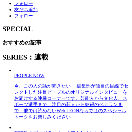
フォロー
友だち追加
フォロー
SPECIAL
おすすめの記事
SERIES：連載
PEOPLE NOW
今、この人の話が聞きたい！ 編集部が独自の目線でセ
レクトした注目ピープルのオリジナルインタビューを
お届けする連載コーナーです。芸能人から文化人、ス
ポーツ選手まで、注目の新人から納得のベテランま
で、他では読めないWeb LEONならではのスペシャル
トークをお楽しみください！