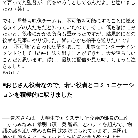
て言ってた監督が、何をやろうとしてるんだよ」と思いまし
たね（笑）。
でも、監督も映像チームも、不可能を可能にすることに燃え
るタイプの人たちだと知っていたので、そこに僕も賭けてみ
たいと。役者にかかる負荷も重かったですが、結果的にどの
役者も見事にやり切った。皆に心から拍手を送りたいです
ね。“不可能”と言われた壁を壊して、見事なエンターテイン
メントとして世の中に送り出すことができた。大変誇らしい
ことだと思います。僕は、最初に配信を見た時、ちょっと泣
きました。
PAGE 7
◾️おじさん役者なので、若い役者とコミュニケーシ
ョンを積極的に取りました
── 青木さんは、大学生で元ミステリ研究会の部員の江南
（かわみなみ）孝明（演：奥 智哉）とバディを組んで、物
語の謎を追い求める島田 潔を演じられています。島田は、
他の俳優さんと、ちょっと立ち位置が違う役ですよね。