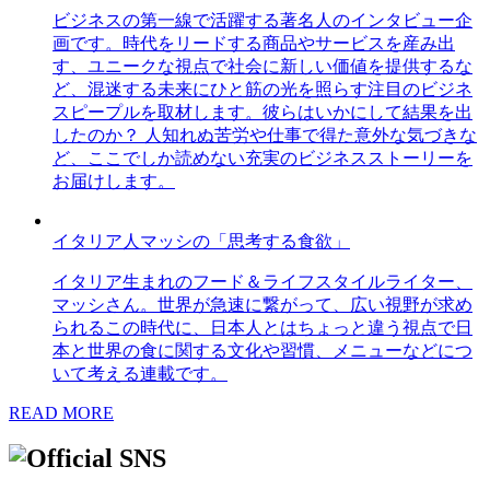
ビジネスの第一線で活躍する著名人のインタビュー企
画です。時代をリードする商品やサービスを産み出
す、ユニークな視点で社会に新しい価値を提供するな
ど、混迷する未来にひと筋の光を照らす注目のビジネ
スピープルを取材します。彼らはいかにして結果を出
したのか？ 人知れぬ苦労や仕事で得た意外な気づきな
ど、ここでしか読めない充実のビジネスストーリーを
お届けします。
イタリア人マッシの「思考する食欲」
イタリア生まれのフード＆ライフスタイルライター、
マッシさん。世界が急速に繋がって、広い視野が求め
られるこの時代に、日本人とはちょっと違う視点で日
本と世界の食に関する文化や習慣、メニューなどにつ
いて考える連載です。
READ MORE