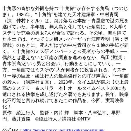
十角形の奇妙な外観を持つ“十角館”が存在する角島（つのじ
ま）。1986年、“十角館”を建てた天才建築家・中村青司
（演：仲村トオル）は、焼け落ちた本館・青屋敷で謎の死を
遂げていた。半年後、無人島と化していた角島に、K大学ミ
ステリ研究会の男女7人が合宿で訪れる。その頃、海を隔て
た本土では、かつてミス研メンバーだった江南孝明（演：奥
智哉）のもとに、死んだはずの中村青司から１通の手紙が届
く。＜十角館のミス研メンバー＞と＜死者からの手紙＞ ──
偶然とは思えないと江南が調査を進めるなか、島田 潔(演：
青木崇高)という男と出会い、行動をともにしていく。一
方、十角館ではミス研の1人が何者かに殺害される。ミステ
リー界の巨匠・綾辻行人の最高傑作との呼び声高い『十角館
の殺人』（講談社文庫）。2023年、タイム誌が選ぶ【史上最
高のミステリー＆スリラー本】オールタイムベスト100にも
選出される快挙を成し遂げた名著でもあります。長年、映像
化不可能と言われ続けてきたこの作品を、今回、実写映像
化！
原作：綾辻行人 監督：内片 輝 脚本：八津弘幸、早野
円、藤井香織 ©綾辻行人／講談社 ©NTV
公式HP／
https://www.ntv.co.jp/jukkakukannosatsujin/