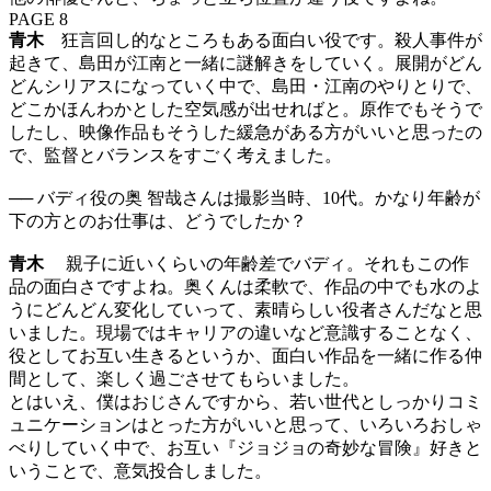
PAGE 8
青木
狂言回し的なところもある面白い役です。殺人事件が
起きて、島田が江南と一緒に謎解きをしていく。展開がどん
どんシリアスになっていく中で、島田・江南のやりとりで、
どこかほんわかとした空気感が出せればと。原作でもそうで
したし、映像作品もそうした緩急がある方がいいと思ったの
で、監督とバランスをすごく考えました。
── バディ役の奥 智哉さんは撮影当時、10代。かなり年齢が
下の方とのお仕事は、どうでしたか？
青木
親子に近いくらいの年齢差でバディ。それもこの作
品の面白さですよね。奥くんは柔軟で、作品の中でも水のよ
うにどんどん変化していって、素晴らしい役者さんだなと思
いました。現場ではキャリアの違いなど意識することなく、
役としてお互い生きるというか、面白い作品を一緒に作る仲
間として、楽しく過ごさせてもらいました。
とはいえ、僕はおじさんですから、若い世代としっかりコミ
ュニケーションはとった方がいいと思って、いろいろおしゃ
べりしていく中で、お互い『ジョジョの奇妙な冒険』好きと
いうことで、意気投合しました。