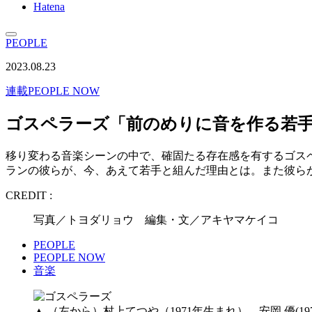
Hatena
PEOPLE
2023.08.23
連載
PEOPLE NOW
ゴスペラーズ「前のめりに音を作る若
移り変わる音楽シーンの中で、確固たる存在感を有するゴスペ
ランの彼らが、今、あえて若手と組んだ理由とは。また彼ら
CREDIT :
写真／トヨダリョウ 編集・文／アキヤマケイコ
PEOPLE
PEOPLE NOW
音楽
▲ （左から）村上てつや（1971年生まれ）、安岡 優(1