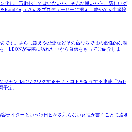
ン化し、形骸化してはいないか、そんな思いから、新しいグ
ri Oguriさんをプロデューサーに据え、豊かな人生経験
切です。さらに設えや歴史などその宿ならではの個性的な魅
を、LEONが実際に訪れた中から自信をもってご紹介しま
まなジャンルのワクワクするモノ・コトを紹介する連載「Web
公開予定。
美容ライターという毎日ヒゲを剃らない女性が書くことに違和