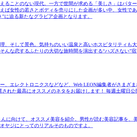
えることのない現代。一方で世間が求める「美しさ」はパター
ば女性の若さとボディを売りにした企画が多い中、女性であるKao
さ”に迫る新たなグラビア企画となります。
理、そして景色。気持ちのいい温泉と高いホスピタリティも大
そんな恋するふたりの大切な旅時間を演出する“ハズさない”宿
、エレクトロニクスなどなど、Web LEON編集者がさまざ
30本に厳選された最高にオススメのネタをお届けします！ 毎週土曜日
さんに向けて、オススメ美容を紹介。男性が読む美容記事を、
オヤジにとってのリアルそのものですよ。