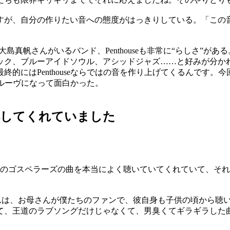
が、自分の作りたい音への態度がはっきりしている。「この
んと大島真帆さんがいるバンド、Penthouseも非常に“らしさ
ック、ブルーアイドソウル、アシッドジャズ……と好みが分か
的にはPenthouseならではの音を作り上げてくるんです
のグルーヴになって面白かった。
解してくれていました
でのゴスペラーズの曲を本当によく聴いていてくれていて、それ
I SANOくんは、お母さんが僕たちのファンで、彼自身も子供の頃
て、王道のラブソングだけじゃなくて、男臭くてギラギラした