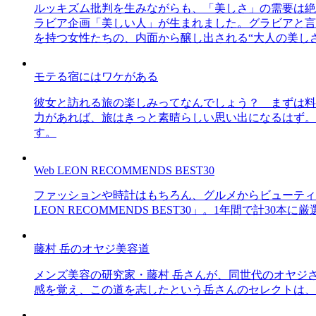
ルッキズム批判を生みながらも、「美しさ」の需要は絶
ラビア企画「美しい人」が生まれました。グラビアと言え
を持つ女性たちの、内面から醸し出される“大人の美し
モテる宿にはワケがある
彼女と訪れる旅の楽しみってなんでしょう？ まずは料
力があれば、旅はきっと素晴らしい思い出になるはず。
す。
Web LEON RECOMMENDS BEST30
ファッションや時計はもちろん、グルメからビューティー
LEON RECOMMENDS BEST30」。1年間で計
藤村 岳のオヤジ美容道
メンズ美容の研究家・藤村 岳さんが、同世代のオヤジ
感を覚え、この道を志したという岳さんのセレクトは、