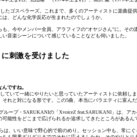
をリリースしたゴスペラーズ。これまで、多くのアーティストに楽
には、どんな化学反応が生まれたのでしょうか。
らも、今やメンバー全員、アラフィフの“オヤジさん”に。その
しい音楽シーンについて感じていることなども伺いました。
さに刺激を受けました
なんですね。
て一緒にやりたいと思っていたアーティストに依頼しました。前回アル
、それと対になる形です。この5曲、本当にバラエティに富ん
プ・SARUKANIの「XvoiceZ feat.SARUKANI
の可能性をどこまで広げられるか追求してきたところがあるん
彼らは、いい意味で野心的で前のめり。セッション中も、常に
たちも限界ギリギリまででそれに応えましたね。そのやりとり