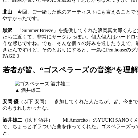
北山
今回、ご一緒した他のアーティストにも言えることです
やすかったです。
黒沢
「Summer Breeze」を提供してくれた浪岡真太郎く
たちに近くて、非常にサークルっぽい。個人個人はハードロ
うな感じですね。でも、そんな個々の好みを通したうえで、最終
きたんですけど、そのとおりにすると、一気にPenthouse
PAGE 3
若者が皆、“ゴスペラーズの音楽”を理
▲ 酒井雄二
安岡 優
（以下 安岡） 参加してくれた人たちが、皆、今ま
のもうれしかったな。
酒井雄二
（以下 酒井） 「Mi Amorcito」のYUUK
で、ちょっとギラついた曲を作ってくれた。ゴスペラーズっ
と。