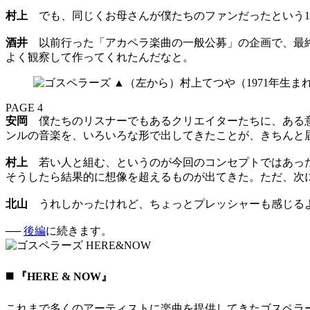
村上
でも、同じくお母さんが僕たちのファンだったという16
酒井
以前行った「アカペラ楽曲の一般公募」の企画で、最終
よく観察して作ってくれたんだなと。
PAGE 4
安岡
僕たちのリスナーでもあるクリエイターたちに、ある意
ンルの音楽を、いろいろな形で出してきたことが、きちんと
村上
若い人と組む、というのが今回のコンセプトではあった
そうしたら結果的に想像を超えるものが出てきた。ただ、次
北山
うれしかったけれど、ちょっとプレッシャーも感じる
──
後編
に続きます。
◼️ 『HERE & NOW』
これまで多くのアーティストに楽曲を提供してきたゴスペラ