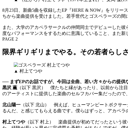
8月23日、新曲5曲を収録したEP『HERE & NOW』
ちから楽曲提供を受けました。若手世代とゴスペラーズの間
また、大学のアカペラサークルの仲間同士でデビューした彼
度なパフォーマンスをするために意識していること、また新
PAGE 2
限界ギリギリまでやる。その若者らし
▲ 村上てつや
── まずEPのお話ですが、今回は全曲、若い方々からの提供
黒沢 薫
（以下 黒沢） 僕たちと縁があったり、以前から注目してい
のアーティストに提供した楽曲のセルフカバー集だったので
北山陽一
（以下 北山） 例えば、ヒューマンビートボクサーグルー
るんだ、と感じてもらえる曲です。僕らはずっと、アカペラ
村上てつや
（以下 村上） 楽曲提供が初めてだったという
た。経験が長いと早めに完成図を予想しがちなんですが、僕