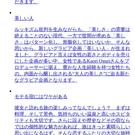
だきます。
美しい人
ルッキズム批判を生みながらも、「美しさ」の需要は
絶えることのない現代。一方で世間が求める「美し
さ」はパターン化し、形骸化してはいないか、そんな
思いから、新しいグラビア企画「美しい人」が生まれ
ました。グラビアと言えば女性の若さとボディを売り
にした企画が多い中、女性であるKaori Oguriさんをプ
ロデューサーに据え、豊かな人生経験を持つ女性たち
の、内面から醸し出される“大人の美しさ”に迫る新た
なグラビア企画となります。
モテる宿にはワケがある
彼女と訪れる旅の楽しみってなんでしょう？ まずは
料理、そして景色。気持ちのいい温泉と高いホスピタ
リティも大切です。さらに設えや歴史などその宿なら
ではの個性的な魅力があれば、旅はきっと素晴らしい
思い出になるはず。そんな恋するふたりの大切な旅時