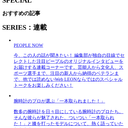
SPECIAL
おすすめの記事
SERIES：連載
PEOPLE NOW
今、この人の話が聞きたい！ 編集部が独自の目線でセ
レクトした注目ピープルのオリジナルインタビューを
お届けする連載コーナーです。芸能人から文化人、ス
ポーツ選手まで、注目の新人から納得のベテランま
で、他では読めないWeb LEONならではのスペシャル
トークをお楽しみください！
腕時計のプロが選ぶ「一本取られました！」
数多の腕時計を日々目にしている腕時計のプロたち。
そんな彼らが魅了された、ついつい「一本取られ
た！」と膝を打ったモデルについて、熱く語っていた