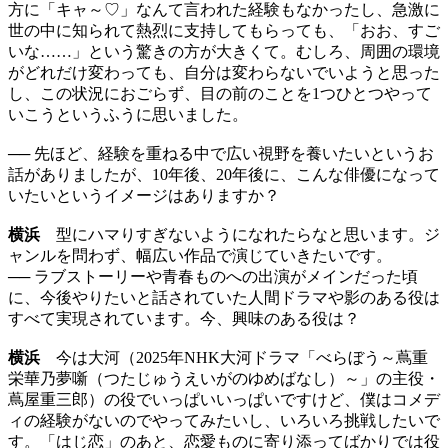
方に「キャ～♡」なんて言われた経験もなかったし、急激に
世の中に知られて熱烈に支持してもらっても、「おお、すご
いな……」という驚きの方が大きくて。むしろ、周囲の環境
がどれだけ変わっても、自分は変わらないでいようと思った
し、この状況におごらず、目の前のことを1つひとつやって
いこうというふうに思いました。
── 先ほど、経験を重ねる中で広い視野を養いたいというお
話がありましたが、10年後、20年後に、こんな俳優になって
いたいというイメージはありますか？
横浜
型にハマりすぎないようになれたらなと思います。ジ
ャンルを問わず、幅広い作品で演じていきたいです。
── ラブストーリーや青春ものへの出演がメインだった頃
に、今後やりたいと話されていた人間ドラマや影のある役は
すべて実現されています。今、興味のある役は？
横浜
今は大河（2025年NHK大河ドラマ「べらぼう～蔦重
栄華乃夢噺（つたじゅうえいがのゆめばなし）～」の主役・
蔦屋重三郎）の役でいっぱいいっぱいですけど、僕はコメデ
ィの経験がないのでやってみたいし、いろいろ挑戦したいで
す。「はじ恋」のあと、恋愛ものに寄り添ってばかりでは役