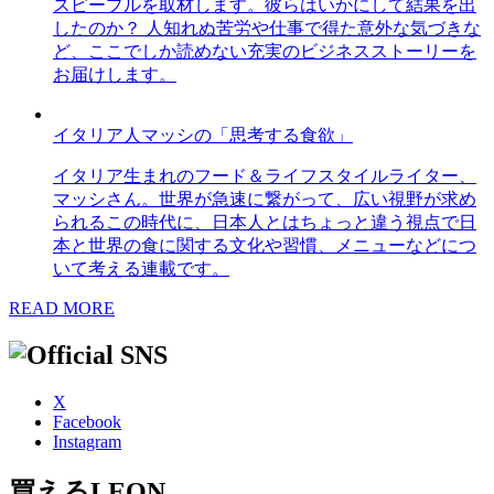
スピープルを取材します。彼らはいかにして結果を出
したのか？ 人知れぬ苦労や仕事で得た意外な気づきな
ど、ここでしか読めない充実のビジネスストーリーを
お届けします。
イタリア人マッシの「思考する食欲」
イタリア生まれのフード＆ライフスタイルライター、
マッシさん。世界が急速に繋がって、広い視野が求め
られるこの時代に、日本人とはちょっと違う視点で日
本と世界の食に関する文化や習慣、メニューなどにつ
いて考える連載です。
READ MORE
X
Facebook
Instagram
買えるLEON