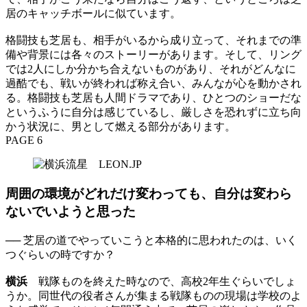
居のキャッチボールに似ています。
格闘技も芝居も、相手がいるから成り立って、それまでの準
備や背景には各々のストーリーがあります。そして、リング
では2人にしか分かち合えないものがあり、それがどんなに
過酷でも、戦いが終われば称え合い、みんなが心を動かされ
る。格闘技も芝居も人間ドラマであり、ひとつのショーだな
というふうに自分は感じているし、厳しさを恐れずに立ち向
かう状況に、男として燃える部分があります。
PAGE 6
周囲の環境がどれだけ変わっても、自分は変わら
ないでいようと思った
── 芝居の道でやっていこうと本格的に思われたのは、いく
つぐらいの時ですか？
横浜
戦隊ものを終えた時なので、高校2年生ぐらいでしょ
うか。同世代の役者さんが集まる戦隊ものの現場は学校のよ