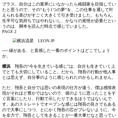
プラス、自分はこの業界にいなかったら格闘家を目指してい
たと思うので、その“もう1つの夢”を、この仕事を通して叶
えられる喜びがすごく大きくて引き受けました。もちろん、
生半可な気持ちではやれないし、かなりの覚悟が必要だとい
うのは、脚本を読んだ時点で感じていました。
PAGE 2
── 縁がある、と直感した一番のポイントはどこでしょう
か。
横浜
翔吾の“今を生きている感じ”は、自分も生きていく上
でとても大切にしていること。だから、翔吾の行動が他人事
とは思えず、自分事のように感じられたのかもしれません。
ただ、翔吾と自分では思いの表現の仕方が違う。僕は感情表
現がそれほど豊かではないので、彼のように思ったことをす
ぐ言葉にしたり、行動で示したりできるほうではないんで
す。あのストレートでオープンな感じは翔吾の良さでもある
ので大事にしつつ、とにかく翔吾の芯がブレないように、今
を全力で、翔吾として生きることが一番大事だなと思ってい