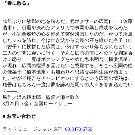
『春に散る』
40年ぶりに故郷の地を踏んだ、元ボクサーの広岡仁一（佐藤
浩市）。引退を決めたアメリカで事業を興し成功を収めた
が、不完全燃焼の心を抱えて突然帰国したのだ。かつて所属
したジムを訪れ、今は亡き父から会長の座を継いだ令子（山
口智子）に挨拶した広岡は、今はすっかり落ちぶれたという
二人の仲間に会いに行く。そんな広岡の前に不公平な判定負
けに怒り、一度はボクシングをやめた黒木翔吾（横浜流星）
が現れ、広岡の指導を受けたいと懇願する。そこへ広岡の姪
の佳菜子（橋本環奈）も加わり不思議な共同生活が始まっ
た。やがて翔吾をチャンピオンにするという広岡の情熱は、
翔吾はもちろん一度は夢を諦めた周りの人々を巻き込んでい
く——。
原作／沢木耕太郎 監督／瀬々敬久
8月25日（金）全国ロードショー
■ お問い合わせ
ラッド ミュージシャン 原宿
03-3470-6760