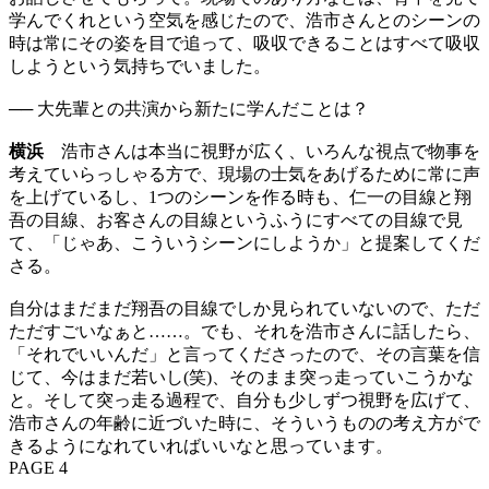
学んでくれという空気を感じたので、浩市さんとのシーンの
時は常にその姿を目で追って、吸収できることはすべて吸収
しようという気持ちでいました。
── 大先輩との共演から新たに学んだことは？
横浜
浩市さんは本当に視野が広く、いろんな視点で物事を
考えていらっしゃる方で、現場の士気をあげるために常に声
を上げているし、1つのシーンを作る時も、仁一の目線と翔
吾の目線、お客さんの目線というふうにすべての目線で見
て、「じゃあ、こういうシーンにしようか」と提案してくだ
さる。
自分はまだまだ翔吾の目線でしか見られていないので、ただ
ただすごいなぁと……。でも、それを浩市さんに話したら、
「それでいいんだ」と言ってくださったので、その言葉を信
じて、今はまだ若いし(笑)、そのまま突っ走っていこうかな
と。そして突っ走る過程で、自分も少しずつ視野を広げて、
浩市さんの年齢に近づいた時に、そういうものの考え方がで
きるようになれていればいいなと思っています。
PAGE 4