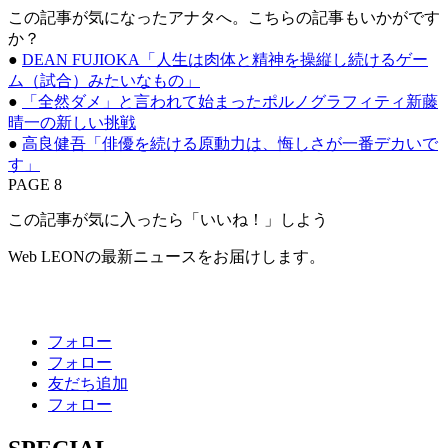
この記事が気になったアナタへ。こちらの記事もいかがです
か？
●
DEAN FUJIOKA「人生は肉体と精神を操縦し続けるゲー
ム（試合）みたいなもの」
●
「全然ダメ」と言われて始まったポルノグラフィティ新藤
晴一の新しい挑戦
●
高良健吾「俳優を続ける原動力は、悔しさが一番デカいで
す」
PAGE 8
この記事が気に入ったら「いいね！」しよう
Web LEONの最新ニュースをお届けします。
フォロー
フォロー
友だち追加
フォロー