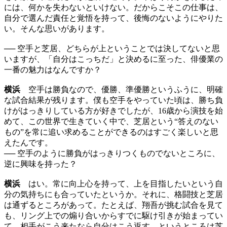
には、何かを失わないといけない。だからこそこの仕事は、
自分で選んだ責任と覚悟を持って、後悔のないようにやりた
い。そんな思いがあります。
── 空手と芝居、どちらが上ということでは決してないと思
いますが、「自分はこっちだ」と決めるに至った、俳優業の
一番の魅力はなんですか？
横浜
空手は勝負なので、優勝、準優勝というふうに、明確
な試合結果が残ります。僕も空手をやっていた頃は、勝ち負
けがはっきりしている方が好きでしたが、16歳から演技を始
めて、この世界で生きていく中で、芝居という“答えのない
もの”を常に追い求めることができるのはすごく楽しいと思
えたんです。
── 空手のように勝負がはっきりつくものでないところに、
逆に興味を持った？
横浜
はい。常に向上心を持って、上を目指したいという自
分の気持ちにも合っていたというか。それに、格闘技と芝居
は通ずるところがあって。たとえば、翔吾が挑む試合を見て
も、リング上での煽り合いからすでに駆け引きが始まってい
て、相手がこう来たなら自分はこう返す、というところは芝