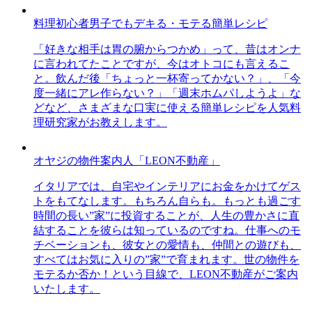
料理初心者男子でもデキる・モテる簡単レシピ
「好きな相手は胃の腑からつかめ」って、昔はオンナ
に言われてたことですが、今はオトコにも言えるこ
と。飲んだ後「ちょっと一杯寄ってかない？」、「今
度一緒にアレ作らない？」「週末ホムパしようよ」な
どなど、さまざまな口実に使える簡単レシピを人気料
理研究家がお教えします。
オヤジの物件案内人「LEON不動産」
イタリアでは、自宅やインテリアにお金をかけてゲス
トをもてなします。もちろん自らも。もっとも過ごす
時間の長い”家”に投資することが、人生の豊かさに直
結することを彼らは知っているのですね。仕事へのモ
チベーションも、彼女との愛情も、仲間との遊びも、
すべてはお気に入りの”家”で育まれます。世の物件を
モテるか否か！という目線で、LEON不動産がご案内
いたします。