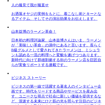
人の服見て我が服直せ
お洒落オヤジの実例をもとに、着こなし術とキーとな
るアイテム、そしてその演出効果をお伝えします。
山本益博のラーメン革命！
日本初の料理評論家、山本益博さんはいま、ラーメン
が「美味しい革命」の渦中にあると言います。長らく
B級グルメとして愛されてきたラーメンは、ミシュラ
ンも認める一流の料理へと変貌を遂げつつあります。
新時代に向けて群雄割拠する街のラーメン店を巨匠自
らが実食リポートする連載です。
ビジネス ストーリー
ビジネスの第一線で活躍する著名人のインタビュー企
画です。時代をリードする商品やサービスを産み出
す、ユニークな視点で社会に新しい価値を提供するな
ど、混迷する未来にひと筋の光を照らす注目のビジネ