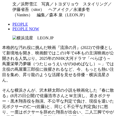
文／浜野雪江 写真／トヨダリョウ スタイリング／
伊藤省吾（sitor） ヘアメイク／永瀬多壱
（Vanites） 編集／森本 泉（LEON.JP）
PEOPLE
PEOPLE NOW
本格的な汚れ役に挑んだ映画『流浪の月』(2022)で俳優とし
て新境地を開き、映画館ではこの1年で4本もの主演映画が公
開される人気ぶり。2025年のNHK大河ドラマ「べらぼう～
蔦重栄華乃夢噺（つたじゅうえいがのゆめばなし）～」では
主役の蔦屋重三郎役に抜擢されるなど、今、もっとも熱い注
目を集め、昇り龍のような活躍を見せる俳優・横浜流星さ
ん。
そんな横浜さんが、沢木耕太郎の小説を映画化した『春に散
る』(8月25日公開)で佐藤浩市さんとＷ主演し、若きボクサ
ー・黒木翔吾役を熱演。不公平な判定で負け、現役を退いた
元ボクサーの仁一(佐藤)と、同じく不公平な判定負けに怒
り、一度はボクサーを辞めた翔吾が出会い、二人三脚でやが