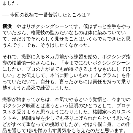
ました。
── 今回の役柄で一番苦労したところは？
横浜
やはりボクシングシーンです。僕はずっと空手をやっ
ていたぶん、格闘技の型みたいなものは体に染みついてい
て、形だけでそれらしく見せることはいくらでもできたと思
うんです。でも、そうはしたくなかった。
それで、撮影に入る８カ月前から練習を始め、ボクシング指
導の松浦慎一郎さんにも、「今までにないボクシングシーン
にしたい。プロの方が見ても納得できるようなものにしてほ
しい」とお伝えして、本当に難しいもの（プログラム）を作
っていただいて。自分も、言ったからには責任を持って乗り
越えようと必死で練習しました。
撮影が始まってからは、本気でやるという覚悟と、今までの
ボクシング映画とは違うという証明のひとつとして、プロテ
ストを受けようと思うようになりました。格闘家へのリスペ
クトや、格闘技界を少しでも盛り上げられたらという思いな
どがすべて重なっての挑戦でしたが、やはり僕自身、この作
品を通して1歩を踏み出す勇気をもらえたのだと思います。