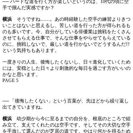
── ハードな道を行く方が楽しいというのは、10代の頃に空
手で掴んだ実感ですか？
横浜
そうですね……。あの時経験した空手の練習よりきつ
いことはないと思えるし、苦しい道を行った方が得られるも
のも多いです。今、自分がしている俳優業は挑戦をたくさん
させてもらえる仕事で、そんな仕事をやらせてもらえている
のに、挑戦しないで、厳しい道を行かないでどうするんだ!?
という気持ちもあります。
一度きりの人生、後悔したくないし、日々進化していくため
には、安穏とした日々より刺激的な毎日を過ごす方がいいの
かなと思います。
PAGE 5
── 「後悔したくない」という言葉が、先ほどから繰り返し
出てきていますね。
横浜
幼少期から今に至るまでの自分を、根底のところで組
み立て、支えてくれたのは空手です。そしてその大切な空手
を手放して選んだのが芝居の道です。やはり何かを得るため