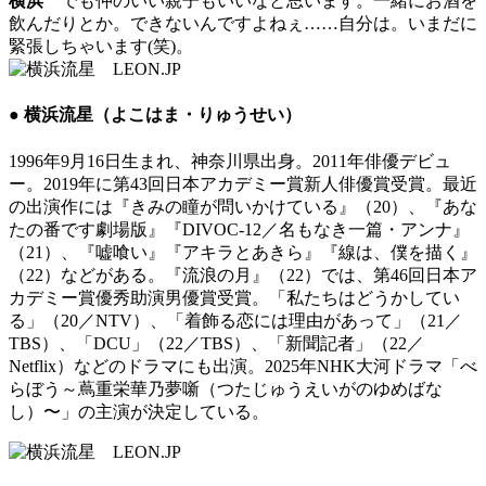
横浜
でも仲のいい親子もいいなと思います。一緒にお酒を
飲んだりとか。できないんですよねぇ……自分は。いまだに
緊張しちゃいます(笑)。
● 横浜流星（よこはま・りゅうせい）
1996年9月16日生まれ、神奈川県出身。2011年俳優デビュ
ー。2019年に第43回日本アカデミー賞新人俳優賞受賞。最近
の出演作には『きみの瞳が問いかけている』（20）、『あな
たの番です劇場版』『DIVOC-12／名もなき一篇・アンナ』
（21）、『嘘喰い』『アキラとあきら』『線は、僕を描く』
（22）などがある。『流浪の月』（22）では、第46回日本ア
カデミー賞優秀助演男優賞受賞。「私たちはどうかしてい
る」（20／NTV）、「着飾る恋には理由があって」（21／
TBS）、「DCU」（22／TBS）、「新聞記者」（22／
Netflix）などのドラマにも出演。2025年NHK大河ドラマ「べ
らぼう～蔦重栄華乃夢噺（つたじゅうえいがのゆめばな
し）〜」の主演が決定している。