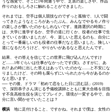
うな感覚で、そこに1年間通う中で、芝居の楽しさや、作品
作りのおもしろさに触れることができました。
それまでは、空手は個人競技なのでずっと孤独で、1人で闘
ってきたようなところがあったぶん、みんなでやるモノ作り
の楽しさが響いたのかもしれないです。進路選択の時期に
は、大学に進学するか、空手の道に行くか、役者の仕事で生
きていくか迷いましたが、今、楽しいと思えるのも、自分に
とって一番厳しいのも役者の仕事だなと思いました。険しい
道になるだろうけど、やりがいがあるなと思えたんです。
結果、その答えを信じてこの世界に飛び込んだんですけ
ど……1年ぐらいは仕事がなかったです(笑)。さすがに、あ
れ!? あの時に出した答えはあっていたのかな……と不安にな
りましたけど、その時も腐らずにいられたから今があるのか
なと思います。
── その後、ドラマ「初めて恋をした日に読む話」(2019)
で、深田恭子さん演じる予備校講師とともに東大合格を目指
す不良高校生役を演じてブレイク。環境が一変する中で、自
分に言い聞かせていたことは？
横浜
地に足付けること、ですかね。それまで僕は、女性の