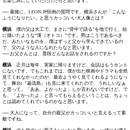
も楽しみにしていただけたらと思います。
── 最後に、LEON.JP恒例の質問です。横浜さんが「こんな
ふうになりたい」と思うカッコいい大人像とは？
横浜
僕の父は大工で、まさに“背中で語る”を地で行く、絵
に描いたような“漢（オトコ）”です。男はこうであるべき
だ、みたいなものを、僕はずっと父から学んできているの
で、父のような人になれたらなと思います。
── お父さんとは、普段どんなお話をされるのですか？
横浜
正月は毎年、実家に帰りますけど、会話はもうホント
にないです。でもこれまでは、僕が出た映画やドラマも全然
見てくれなかったのが、最近ようやく見てくれるようになっ
て、舞台(『巌流島』)も見に来てくれたので、うれしいなぁ
と思って。「ああ、よかったよ」しか言わないですけど。で
も、「よかったよ」と言ってもらえるということは、ちょっ
とは認めてくれているのかなと思います。
── 大人になって、自分の親父がカッコいいと言えるって素
敵ですね。