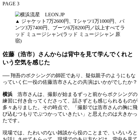
PAGE 3
▲ ジャケット7万2600円、Tシャツ1万1000円、パ
ンツ3万7400円、ブーツ6万8200円／以上すべてラ
ッド ミュージシャン(ラッド ミュージシャン 原
宿)
佐藤（浩市）さんからは背中を見て学んでくれと
いう空気を感じた
── 翔吾のボクシングの師匠であり、疑似親子のようにもな
っていく仁一役の佐藤浩市さんとの共演はいかがでしたか？
横浜
浩市さんは、撮影が始まるずっと前からボクシングの
練習に付き合ってくださって、話さずとも感じられるものが
多々ありました。その時点で、「撮影では浩市さんの胸に飛
び込むつもりでぶつかっていきたい」と思えたのは大きかっ
たです。
現場では、たわいのない雑談から役のことまで、いろいろと
お話しさせてもらって。現場でのあり方などは、背中を見て