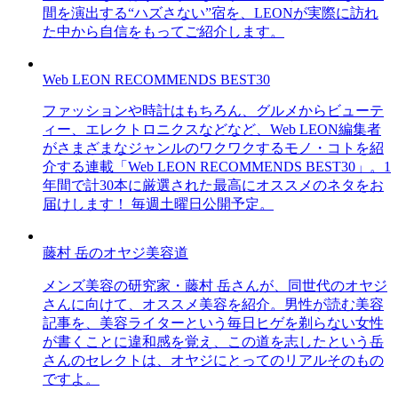
間を演出する“ハズさない”宿を、LEONが実際に訪れ
た中から自信をもってご紹介します。
Web LEON RECOMMENDS BEST30
ファッションや時計はもちろん、グルメからビューテ
ィー、エレクトロニクスなどなど、Web LEON編集者
がさまざまなジャンルのワクワクするモノ・コトを紹
介する連載「Web LEON RECOMMENDS BEST30」。1
年間で計30本に厳選された最高にオススメのネタをお
届けします！ 毎週土曜日公開予定。
藤村 岳のオヤジ美容道
メンズ美容の研究家・藤村 岳さんが、同世代のオヤジ
さんに向けて、オススメ美容を紹介。男性が読む美容
記事を、美容ライターという毎日ヒゲを剃らない女性
が書くことに違和感を覚え、この道を志したという岳
さんのセレクトは、オヤジにとってのリアルそのもの
ですよ。