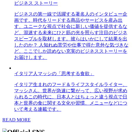
ビジネス ストーリー
ビジネスの第一線で活躍する著名人のインタビュー企
画です。時代をリードする商品やサービスを産み出
す、ユニークな視点で社会に新しい価値を提供するな
ど、混迷する未来にひと筋の光を照らす注目のビジネ
スピープルを取材します。彼らはいかにして結果を出
したのか？ 人知れぬ苦労や仕事で得た意外な気づきな
ど、ここでしか読めない充実のビジネスストーリーを
お届けします。
イタリア人マッシの「思考する食欲」
イタリア生まれのフード＆ライフスタイルライター、
マッシさん。世界が急速に繋がって、広い視野が求め
られるこの時代に、日本人とはちょっと違う視点で日
本と世界の食に関する文化や習慣、メニューなどにつ
いて考える連載です。
READ MORE