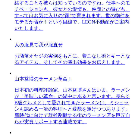
結することを彼らは知っているのですね。仕事へのモ
チベーションも、彼女との愛情も、仲間との遊びも、
すべてはお気に入りの”家”で育まれます。世の物件を
モテるか否か！という目線で、LEON不動産がご案内
いたします。
人の服見て我が服直せ
お洒落オヤジの実例をもとに、着こなし術とキーとな
るアイテム、そしてその演出効果をお伝えします。
山本益博のラーメン革命！
日本初の料理評論家、山本益博さんはいま、ラーメン
が「美味しい革命」の渦中にあると言います。長らく
B級グルメとして愛されてきたラーメンは、ミシュラ
ンも認める一流の料理へと変貌を遂げつつあります。
新時代に向けて群雄割拠する街のラーメン店を巨匠自
らが実食リポートする連載です。