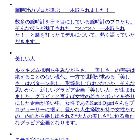
腕時計のプロが選ぶ「一本取られました！」
数多の腕時計を日々目にしている腕時計のプロたち。
そんな彼らが魅了された、ついつい「一本取られ
た！」と膝を打ったモデルについて、熱く語っていた
だきます。
美しい人
ルッキズム批判を生みながらも、「美しさ」の需要は
絶えることのない現代。一方で世間が求める「美し
さ」はパターン化し、形骸化してはいないか、そんな
思いから、新しいグラビア企画「美しい人」が生まれ
ました。グラビアと言えば女性の若さとボディを売り
にした企画が多い中、女性であるKaori Oguriさんをプ
ロデューサーに据え、豊かな人生経験を持つ女性たち
の、内面から醸し出される“大人の美しさ”に迫る新た
なグラビア企画となります。
モテる宿にはワケがある