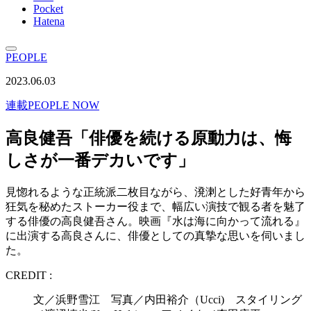
Pocket
Hatena
PEOPLE
2023.06.03
連載
PEOPLE NOW
高良健吾「俳優を続ける原動力は、悔
しさが一番デカいです」
見惚れるような正統派二枚目ながら、溌溂とした好青年から
狂気を秘めたストーカー役まで、幅広い演技で観る者を魅了
する俳優の高良健吾さん。映画『水は海に向かって流れる』
に出演する高良さんに、俳優としての真摯な思いを伺いまし
た。
CREDIT :
文／浜野雪江 写真／内田裕介（Ucci) スタイリング