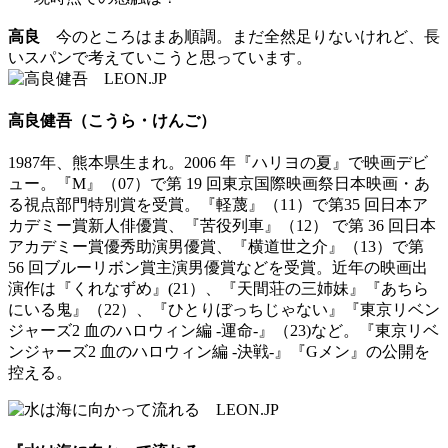
高良
今のところはまあ順調。まだ全然足りないけれど、長
いスパンで考えていこうと思っています。
高良健吾（こうら・けんご）
1987年、熊本県生まれ。2006 年『ハリヨの夏』で映画デビ
ュー。『M』（07）で第 19 回東京国際映画祭日本映画・あ
る視点部門特別賞を受賞。『軽蔑』（11）で第35 回日本ア
カデミー賞新人俳優賞、『苦役列車』（12） で第 36 回日本
アカデミー賞優秀助演男優賞、『横道世之介』（13）で第
56 回ブルーリボン賞主演男優賞などを受賞。近年の映画出
演作は『くれなずめ』(21）、『天間荘の三姉妹』『あちら
にいる鬼』（22）、『ひとりぼっちじゃない』『東京リベン
ジャーズ2 血のハロウィン編 -運命-』（23)など。『東京リベ
ンジャーズ2 血のハロウィン編 -決戦-』『Gメン』の公開を
控える。