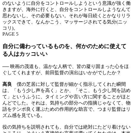
のないように自分をコントロールしようという意識が強く働
きますが、海外に行くと、自分をコントロールしようなんて
思わないし、その必要もない。それが毎日続くとかなりリラ
ックスできて、なんかこう、マッサージされてる気分(ニッ
コリ)。
PAGE 5
自分に備わっているものを、何かのために使えて
る人はカッコいい
── 映画の茂道も、温かな人柄で、皆の凝り固まった心をほ
ぐしてくれますが、前田監督の演出はいかがでしたか？
高良
僕の芝居に対して監督が細かく指示してくれた瞬間
は、「もう少し声を高く」とか、「そこ、もう少し間を詰め
て」というふうに、タイミングや言い方に関することがほと
んどでした。それは、気持ちの部分への指摘じゃなくて、物
語をテンポ良く運ぶための作用的な助言で、つまり監督はリ
ズム感を見ている。
役の気持ちを説明されても、自分では絶対にたどり着けない