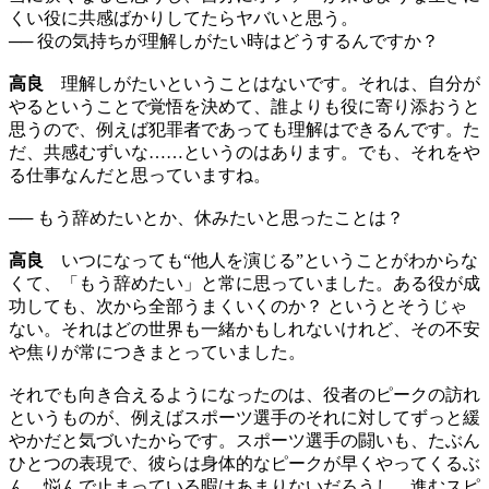
くい役に共感ばかりしてたらヤバいと思う。
── 役の気持ちが理解しがたい時はどうするんですか？
高良
理解しがたいということはないです。それは、自分が
やるということで覚悟を決めて、誰よりも役に寄り添おうと
思うので、例えば犯罪者であっても理解はできるんです。た
だ、共感むずいな……というのはあります。でも、それをや
る仕事なんだと思っていますね。
── もう辞めたいとか、休みたいと思ったことは？
高良
いつになっても“他人を演じる”ということがわからな
くて、「もう辞めたい」と常に思っていました。ある役が成
功しても、次から全部うまくいくのか？ というとそうじゃ
ない。それはどの世界も一緒かもしれないけれど、その不安
や焦りが常につきまとっていました。
それでも向き合えるようになったのは、役者のピークの訪れ
というものが、例えばスポーツ選手のそれに対してずっと緩
やかだと気づいたからです。スポーツ選手の闘いも、たぶん
ひとつの表現で、彼らは身体的なピークが早くやってくるぶ
ん、悩んで止まっている暇はあまりないだろうし、進むスピ