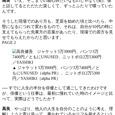
高良
いえ、そこまでの親心みたいなものじゃなく(笑)、彼
と話してるとただただ楽しくて、ずっとふたりで喋っていた
んです。
そうした現場でのあり方も、芝居を始めた頃と比べたら、中
堅になるにつれて変わるもので。それは、自分が10代の時に
支えてもらった先輩方の言葉があったり、現場での居方を見
せてもらえたからだと思います。
PAGE 2
▲ ジャケット5万3900円、パンツ3万7400円／と
もにUNUSED（alpha PR）、ニットポロ2万5300
円／YASHIKI（alpha PR）
── すでに人生の半分を俳優として過ごしてきたわけです
が、俳優という仕事は、最初に憧れていた時のイメージと比
べて、実際はどうでしたか？
高良
やっぱり、他人の人生を自分のことのように考え、理
解しようと寄り添って、書かれているセリフを発するという