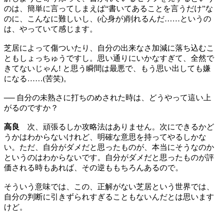
のは、簡単に言ってしまえば“書いてあることを言うだけ”な
のに、こんなに難しいし、(心身が)削れるんだ……というの
は、やっていて感じます。
芝居によって傷ついたり、自分の出来なさ加減に落ち込むこ
ともしょっちゅうですし。思い通りにいかなすぎて、全然で
きてないじゃん! と思う瞬間は最悪で、もう思い出しても嫌
になる……(苦笑)。
── 自分の未熟さに打ちのめされた時は、どうやって這い上
がるのですか？
高良
次、頑張るしか攻略法はありません。次にできるかど
うかはわからないけれど、明確な意思を持ってやるしかな
い。ただ、自分がダメだと思ったものが、本当にそうなのか
というのはわからないです。自分がダメだと思ったものが評
価される時もあれば、その逆ももちろんあるので。
そういう意味では、この、正解がない芝居という世界では、
自分の判断に引きずられすぎることもないんだとは思います
けど。