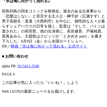
『水は海に向かって流れる』
田島列島の同名コミックを映画化。過去のある出来事から
「恋愛はしない」と宣言する主人公・榊千紗（広瀬すず）と
男子高校生・直達（大西利空）を中心に、個性的な人々が暮
らすシェアハウスの日常を描く。監督は『そして、バトンは
渡された』の前田哲。他の出演者に、高良健吾、戸塚純貴、
當真あみら。主題歌はスピッツが「ときめき part1」を書き
下ろした。6月9日（金）から全国ロードショー。
HP／
映画『水は海に向かって流れる』公式サイト
■ お問い合わせ
alpha PR
03-5413-3546
PAGE 6
この記事が気に入ったら「いいね！」しよう
Web LEONの最新ニュースをお届けします。