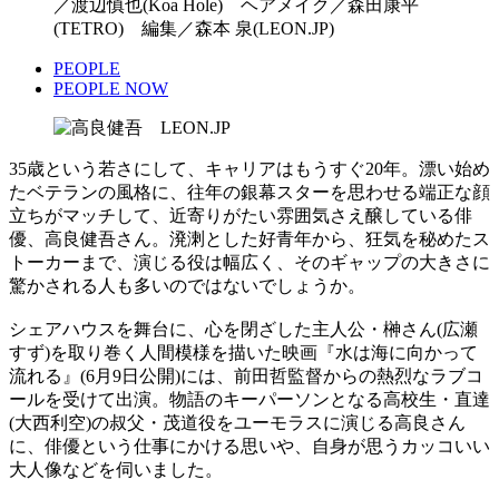
／渡辺慎也(Koa Hole) ヘアメイク／森田康平
(TETRO) 編集／森本 泉(LEON.JP)
PEOPLE
PEOPLE NOW
35歳という若さにして、キャリアはもうすぐ20年。漂い始め
たベテランの風格に、往年の銀幕スターを思わせる端正な顔
立ちがマッチして、近寄りがたい雰囲気さえ醸している俳
優、高良健吾さん。溌溂とした好青年から、狂気を秘めたス
トーカーまで、演じる役は幅広く、そのギャップの大きさに
驚かされる人も多いのではないでしょうか。
シェアハウスを舞台に、心を閉ざした主人公・榊さん(広瀬
すず)を取り巻く人間模様を描いた映画『水は海に向かって
流れる』(6月9日公開)には、前田哲監督からの熱烈なラブコ
ールを受けて出演。物語のキーパーソンとなる高校生・直達
(大西利空)の叔父・茂道役をユーモラスに演じる高良さん
に、俳優という仕事にかける思いや、自身が思うカッコいい
大人像などを伺いました。