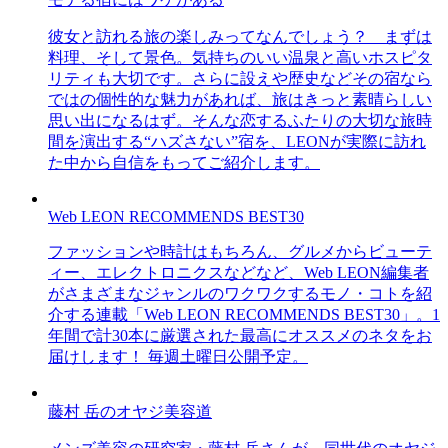
彼女と訪れる旅の楽しみってなんでしょう？ まずは
料理、そして景色。気持ちのいい温泉と高いホスピタ
リティも大切です。さらに設えや歴史などその宿なら
ではの個性的な魅力があれば、旅はきっと素晴らしい
思い出になるはず。そんな恋するふたりの大切な旅時
間を演出する“ハズさない”宿を、LEONが実際に訪れ
た中から自信をもってご紹介します。
Web LEON RECOMMENDS BEST30
ファッションや時計はもちろん、グルメからビューテ
ィー、エレクトロニクスなどなど、Web LEON編集者
がさまざまなジャンルのワクワクするモノ・コトを紹
介する連載「Web LEON RECOMMENDS BEST30」。1
年間で計30本に厳選された最高にオススメのネタをお
届けします！ 毎週土曜日公開予定。
藤村 岳のオヤジ美容道