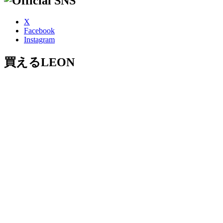
X
Facebook
Instagram
買えるLEON