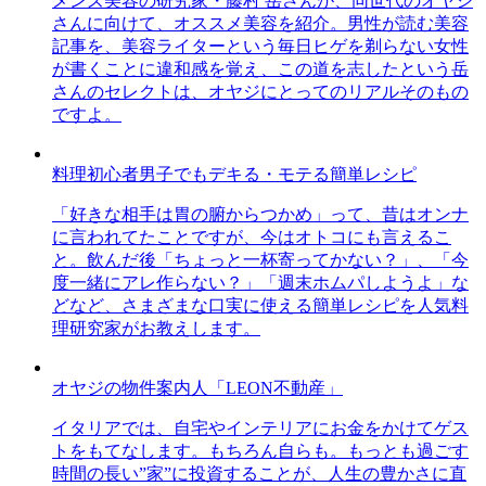
メンズ美容の研究家・藤村 岳さんが、同世代のオヤジ
さんに向けて、オススメ美容を紹介。男性が読む美容
記事を、美容ライターという毎日ヒゲを剃らない女性
が書くことに違和感を覚え、この道を志したという岳
さんのセレクトは、オヤジにとってのリアルそのもの
ですよ。
料理初心者男子でもデキる・モテる簡単レシピ
「好きな相手は胃の腑からつかめ」って、昔はオンナ
に言われてたことですが、今はオトコにも言えるこ
と。飲んだ後「ちょっと一杯寄ってかない？」、「今
度一緒にアレ作らない？」「週末ホムパしようよ」な
どなど、さまざまな口実に使える簡単レシピを人気料
理研究家がお教えします。
オヤジの物件案内人「LEON不動産」
イタリアでは、自宅やインテリアにお金をかけてゲス
トをもてなします。もちろん自らも。もっとも過ごす
時間の長い”家”に投資することが、人生の豊かさに直