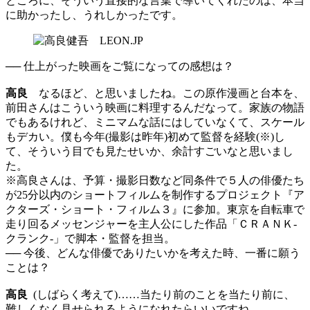
ところに、そういう直接的な言葉で導いてくれたのは、本当
に助かったし、うれしかったです。
── 仕上がった映画をご覧になっての感想は？
高良
なるほど、と思いましたね。この原作漫画と台本を、
前田さんはこういう映画に料理するんだなって。家族の物語
でもあるけれど、ミニマムな話にはしていなくて、スケール
もデカい。僕も今年(撮影は昨年)初めて監督を経験(※)し
て、そういう目でも見たせいか、余計すごいなと思いまし
た。
※高良さんは、予算・撮影日数など同条件で５人の俳優たち
が25分以内のショートフィルムを制作するプロジェクト『ア
クターズ・ショート・フィルム３』に参加。東京を自転車で
走り回るメッセンジャーを主人公にした作品「ＣＲＡＮＫ-
クランク-」で脚本・監督を担当。
── 今後、どんな俳優でありたいかを考えた時、一番に願う
ことは？
高良
(しばらく考えて)……当たり前のことを当たり前に、
難しくなく見せられるようになれたらいいですね。