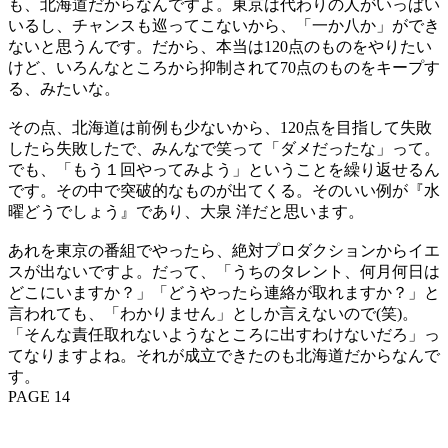
も、北海道だからなんですよ。東京は代わりの人がいっぱい
いるし、チャンスも巡ってこないから、「一か八か」ができ
ないと思うんです。だから、本当は120点のものをやりたい
けど、いろんなところから抑制されて70点のものをキープす
る、みたいな。
その点、北海道は前例も少ないから、120点を目指して失敗
したら失敗したで、みんなで笑って「ダメだったな」って。
でも、「もう１回やってみよう」ということを繰り返せるん
です。その中で突破的なものが出てくる。そのいい例が『水
曜どうでしょう』であり、大泉 洋だと思います。
あれを東京の番組でやったら、絶対プロダクションからイエ
スが出ないですよ。だって、「うちのタレント、何月何日は
どこにいますか？」「どうやったら連絡が取れますか？」と
言われても、「わかりません」としか言えないので(笑)。
「そんな責任取れないようなところに出すわけないだろ」っ
てなりますよね。それが成立できたのも北海道だからなんで
す。
PAGE 14