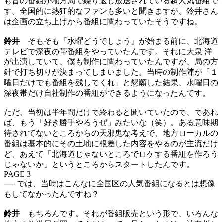
も昔の番組が地方局で繰り返し放送されている超人気番組で
す。全国的に熱狂的なファンも多いと聞きますが、鈴井さん
は企画の立ち上げから番組に関わっていたそうですね。
鈴井
そもそも『水曜どうでしょう』が始まる前に、北海道
テレビで深夜の帯番組をやっていたんです。それに大泉 洋
が出演していて、僕も制作に関わっていたんですが、局の方
針で打ち切りが決まってしまいました。当時の制作陣が「１
曜日だけでも番組を残してくれ」と懇願した結果、水曜日の
深夜帯だけ自社制作の番組ができるようになったんです。
ただ、当初は半年間だけで終わると聞いていたので、であれ
ば、もう「好き勝手やろうぜ」みたいな（笑）。ある意味期
待されてないところからの天邪鬼な考えで、地方ローカルの
番組は基本的にその土地に根差した内容をやるのが主流だけ
ど、あえて「北海道じゃないところでロケする番組を作ろう
じゃないか」というところからスタートしたんです。
PAGE 3
── では、当時はこんなに全国区の人気番組になるとは想像
もしてなかったんですね？
鈴井
もちろんです。それが番組販売という形で、いろんな