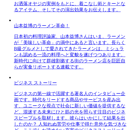
お洒落オヤジの実例をもとに、着こなし術とキーとな
るアイテム、そしてその演出効果をお伝えします。
山本益博のラーメン革命！
日本初の料理評論家、山本益博さんはいま、ラーメン
が「美味しい革命」の渦中にあると言います。長らく
B級グルメとして愛されてきたラーメンは、ミシュラ
ンも認める一流の料理へと変貌を遂げつつあります。
新時代に向けて群雄割拠する街のラーメン店を巨匠自
らが実食リポートする連載です。
ビジネス ストーリー
ビジネスの第一線で活躍する著名人のインタビュー企
画です。時代をリードする商品やサービスを産み出
す、ユニークな視点で社会に新しい価値を提供するな
ど、混迷する未来にひと筋の光を照らす注目のビジネ
スピープルを取材します。彼らはいかにして結果を出
したのか？ 人知れぬ苦労や仕事で得た意外な気づきな