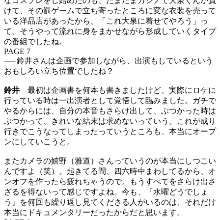
なコスプレをし始めたのも、たまたまカジノで大泉くんが負
けて、その罰ゲームで立ち寄ったところに変な衣装を売って
いる洋品店があったから、「これ大泉に着せてやろう」っ
て。そうやって流れに身をまかせながら形成していくタイプ
の番組でしたね。
PAGE 7
── 鈴井さんは企画で参加しながら、出演もしているという
おもしろい立ち位置でしたね？
鈴井
最初は企画書を何本も書きましたけど、実際にロケに
行っている時は一出演者として覚悟して臨みました。ガチで
やるからには、自分の本音もさらけ出して、ぶつかった時は
ぶつかって、きれいな結末は求めないっていう。これが成り
行きでこうなってしまったっていうところも、本当にオープ
ンにしていこうと。
またカメラの嬉野（雅道）さんっていうのが本当にしつこい
んですよ（笑）。起きてる間、四六時中まわしてるから、オ
ンオフを作ったら疲れちゃうので。もうすべてをさらけ出さ
ざるを得ないって感じですよね。今も、『水曜どうでしょ
う』を何回も繰り返し見てくださる人がいるのは、それだけ
本当にドキュメンタリーだったからだと思います。