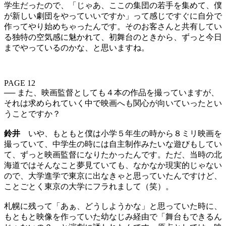
学生だったので、「じゃあ、ここの集団の若手を集めて、僕
が新しい劇団をやっていいですか」って感じですぐに自分で
作ってやり始めちゃったんです。そのお客さんと共有してい
る独特の空気感に魅かれて、初舞台のときから、ずっと今日
までやっているのかな、と思いますね。
PAGE 12
── また、映画監督としても４本の作品を撮っていますが、
それは求められていく中で映画へも関心が向いていったとい
うことですか？
鈴井
いや、もともと僕は小学５年生の時から８ミリ映画を
撮っていて、中学生の時には自主制作みたいな遊びもしてい
て、ずっと映画監督になりたかったんです。ただ、当時の北
海道ではそんなこと夢見ていても、なかなか現実的じゃない
ので、大学進学で東京に出なきゃと思っていたんですけど、
ことごとく東京の大学にフラれまして（笑）。
札幌に残って「あぁ、どうしようかな」と思っていた時に、
もともと映像を作っていた幼なじみ経由で「舞台もできるん