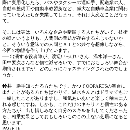
際に実用化したら、バスやタクシーの運転手、配送業の人、
自動車整備工や自動車教習所など、膨大な自動車産業に関わ
っている人たちが失業してしまう。それは大変なことだなっ
て。
そこには実は、いろんな企みや暗躍する人たちがいて、技術
の壁というよりも、人間側の問題が存在するんじゃないか
と。そういう意味での人間とＡＩとの共存を想像しながら、
今回の物語を作り上げています。
── 出演する役者陣が、渡辺いっけいさん、温水洋一さん、
田中要次さんなど個性派ぞろいで、すでにおもしろい舞台が
期待されますが、どのようにキャスティングされたのでしょ
うか。
鈴井
勝手知ったる方たちです。かつてOOPARTSの舞台に
出たことがある方たちばかりで、温水さんとはドラマでもご
一緒したことがありますし、和気あいあいと楽しく稽古に入
れる感じですね。しかも、これだけのキャリアと個性のある
方たちが、出し惜しみなく自分のスキルを出してくださった
ら、相乗効果としておもしろいものこの上ない芝居になると
思います。
PAGE 16