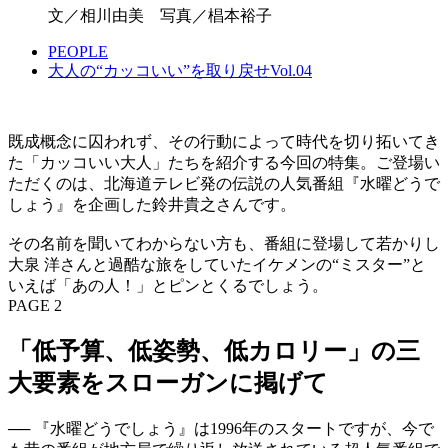
文／相川由美 写真／椙本裕子
PEOPLE
大人の“カッコいい”を取り戻せVol.04
既成概念に囚われず、その行動によって時代を切り拓いてき
た「カッコいい大人」たちを紹介する今回の特集。ご登場い
ただくのは、北海道テレビ発の伝説の人気番組『水曜どうで
しょう』を企画した鈴井貴之さんです。
その名前を聞いてわからない方も、番組に登場して若かりし
大泉 洋さんと過酷な旅をしていたイケメンの“ミスター”と
いえば「あの人！」とピンとくるでしょう。
PAGE 2
「低予算、低姿勢、低カロリー」の三
大要素をスローガンに掲げて
── 『水曜どうでしょう』は1996年のスタートですが、今で