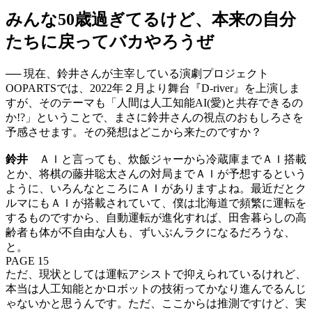
みんな50歳過ぎてるけど、本来の自分
たちに戻ってバカやろうぜ
── 現在、鈴井さんが主宰している演劇プロジェクト
OOPARTSでは、2022年２月より舞台『D-river』を上演しま
すが、そのテーマも「人間は人工知能AI(愛)と共存できるの
か!?」ということで、まさに鈴井さんの視点のおもしろさを
予感させます。その発想はどこから来たのですか？
鈴井
ＡＩと言っても、炊飯ジャーから冷蔵庫までＡＩ搭載
とか、将棋の藤井聡太さんの対局までＡＩが予想するという
ように、いろんなところにＡＩがありますよね。最近だとク
ルマにもＡＩが搭載されていて、僕は北海道で頻繁に運転を
するものですから、自動運転が進化すれば、田舎暮らしの高
齢者も体が不自由な人も、ずいぶんラクになるだろうな、
と。
PAGE 15
ただ、現状としては運転アシストで抑えられているけれど、
本当は人工知能とかロボットの技術ってかなり進んでるんじ
ゃないかと思うんです。ただ、ここからは推測ですけど、実