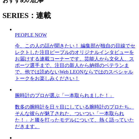
おすすめの記事
SERIES：連載
PEOPLE NOW
今、この人の話が聞きたい！ 編集部が独自の目線でセ
レクトした注目ピープルのオリジナルインタビューを
お届けする連載コーナーです。芸能人から文化人、ス
ポーツ選手まで、注目の新人から納得のベテランま
で、他では読めないWeb LEONならではのスペシャル
トークをお楽しみください！
腕時計のプロが選ぶ「一本取られました！」
数多の腕時計を日々目にしている腕時計のプロたち。
そんな彼らが魅了された、ついつい「一本取られ
た！」と膝を打ったモデルについて、熱く語っていた
だきます。