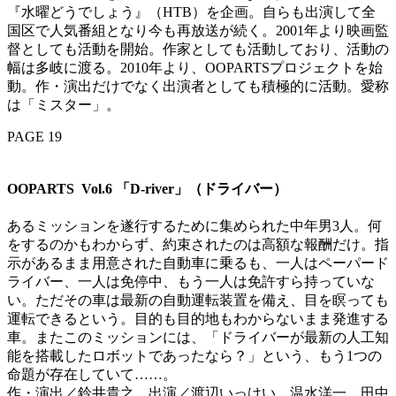
『水曜どうでしょう』（HTB）を企画。自らも出演して全
国区で人気番組となり今も再放送が続く。2001年より映画監
督としても活動を開始。作家としても活動しており、活動の
幅は多岐に渡る。2010年より、OOPARTSプロジェクトを始
動。作・演出だけでなく出演者としても積極的に活動。愛称
は「ミスター」。
PAGE 19
OOPARTS Vol.6 「D-river」（ドライバー）
あるミッションを遂行するために集められた中年男3人。何
をするのかもわからず、約束されたのは高額な報酬だけ。指
示があるまま用意された自動車に乗るも、一人はペーパード
ライバー、一人は免停中、もう一人は免許すら持っていな
い。ただその車は最新の自動運転装置を備え、目を瞑っても
運転できるという。目的も目的地もわからないまま発進する
車。またこのミッションには、「ドライバーが最新の人工知
能を搭載したロボットであったなら？」という、もう1つの
命題が存在していて……。
作・演出／鈴井貴之、出演／渡辺いっけい、温水洋一、田中