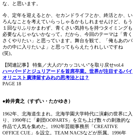
な、と思います。
今、定年を迎えるとか、セカンドライフとか、終活とか、い
ろんなことを考えていらっしゃるかもしれませんけど、もう
１回なりふりかまわず、青くさい気持ちを持つタイミングも
必要なんじゃないかなって。だから、今回のテーマは「青く
さくやりたい」と思っています。舞台を観て、「俺もあのバ
カの中に入りたいよ」と思ってもらえたうれしいですね
(笑)。
【関連記事】 特集／大人の“カッコいい”を取り戻せvol.4
ハーバードとジュリアードを首席卒業。世界が注目するバイ
オリニスト廣津留すみれの思考法とは？
PAGE 18
●鈴井貴之（すずい・たかゆき）
1962年、北海道生まれ。北海学園大学時代に演劇の世界に入
り、1990年に「劇団OOPARTS」を立ち上げ数々の刺激的な
作品で人気を集めた。1992年芸能事務所「CREATIVE
OFFICE CUE」を設立。TEAM NACSなどが所属。1996年