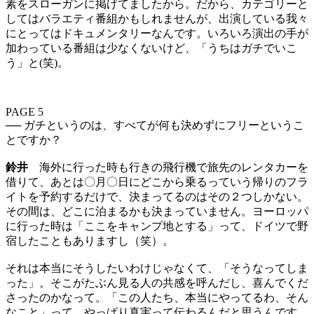
素をスローガンに掲げてましたから。だから、カテゴリーと
してはバラエティ番組かもしれませんが、出演している我々
にとってはドキュメンタリーなんです。いろいろ演出の手が
加わっている番組は少なくないけど、「うちはガチでいこ
う」と(笑)。
PAGE 5
── ガチというのは、すべてが何も決めずにフリーというこ
とですか？
鈴井
海外に行った時も行きの飛行機で旅先のレンタカーを
借りて、あとは〇月〇日にどこから乗るっていう帰りのフラ
イトを予約するだけで、決まってるのはその２つしかない。
その間は、どこに泊まるかも決まっていません。ヨーロッパ
に行った時は「ここをキャンプ地とする」って、ドイツで野
宿したこともありますし（笑）。
それは本当にそうしたいわけじゃなくて、「そうなってしま
った」。そこがたぶん見る人の共感を呼んだし、喜んでくだ
さったのかなって。「この人たち、本当にやってるわ、そん
なこと」って。やっぱり真実って伝わるんだと思うんです。