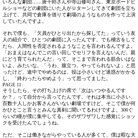
いろんな劇団……唐十郎さんや寺山修司さん、東京ボードビ
ルショーなどの劇団にいた人がＵターンしてきて劇団を立ち
上げて、共同で倉庫を借りて劇場のようなものを作って上演
していたんですよ。
それで僕も、「欠員がひとり出たから探してた」っていう友
人の紹介で、ひとつの劇団に入ったんです。でも稽古をして
たら、人間性を否定されるようなことを言われるんですよ。
「おまえはなんでこの言い回しでセリフを言えないんだ。親
にどう育てられたんだ」って。そこまで言われる筋合いはな
いよ、みたいな。「うわ、腹立つ。やってられないよ」と思
ったけど、途中でやめるのは、役は小さいけど迷惑がかかる
し、「終わったらやめよう」って思ってました。
PAGE 11
そうしたら、その打ち上げの席で「次はいつやるんです
か？」って自分から言ってたんです。それは本当に小さい、
百数十人しかお客さんがいない劇場ですけど、そこで僕が何
かひとこと言うとみんな真剣に聞いてるわけですよ。300ぐ
らいの瞳が僕に集中してる。そのザワザワした感覚にショッ
クを受けたんでしょうね。
ただ、そこは働きながらやっている人が多くて、僕は暇な大