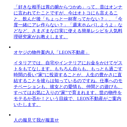
「好きな相手は胃の腑からつかめ」って、昔はオンナ
に言われてたことですが、今はオトコにも言えるこ
と。飲んだ後「ちょっと一杯寄ってかない？」、「今
度一緒にアレ作らない？」「週末ホムパしようよ」な
どなど、さまざまな口実に使える簡単レシピを人気料
理研究家がお教えします。
オヤジの物件案内人「LEON不動産」
イタリアでは、自宅やインテリアにお金をかけてゲス
トをもてなします。もちろん自らも。もっとも過ごす
時間の長い”家”に投資することが、人生の豊かさに直
結することを彼らは知っているのですね。仕事へのモ
チベーションも、彼女との愛情も、仲間との遊びも、
すべてはお気に入りの”家”で育まれます。世の物件を
モテるか否か！という目線で、LEON不動産がご案内
いたします。
人の服見て我が服直せ