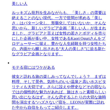
美しい人
ルッキズム批判を生みながらも、「美しさ」の需要は
絶えることのない現代。一方で世間が求める「美し
さ」はパターン化し、形骸化してはいないか、そんな
思いから、新しいグラビア企画「美しい人」が生まれ
ました。グラビアと言えば女性の若さとボディを売り
にした企画が多い中、女性であるKaori Oguriさんをプ
ロデューサーに据え、豊かな人生経験を持つ女性たち
の、内面から醸し出される“大人の美しさ”に迫る新た
なグラビア企画となります。
モテる宿にはワケがある
彼女と訪れる旅の楽しみってなんでしょう？ まずは
料理、そして景色。気持ちのいい温泉と高いホスピタ
リティも大切です。さらに設えや歴史などその宿なら
ではの個性的な魅力があれば、旅はきっと素晴らしい
思い出になるはず。そんな恋するふたりの大切な旅時
間を演出する“ハズさない”宿を、LEONが実際に訪れ
た中から自信をもってご紹介します。