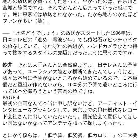
地方の放送局が買ってくださって。早かったのは、神奈川と
宮城と静岡ですね。それでどんどん広まっていった感じで
す。逆に東京では放送されなかった。だから地方のかたほど
ファンが多い（笑）。
── 『水曜どうでしょう』の放送がスタートした1996年は、
日本テレビの『進め！電波少年』でも猿岩石がヒッチハイク
の旅をしていて、それぞれの番組が、ハンドカメラひとつ持
って旅をするスタイルの先駆けだったように思うのですが。
鈴井
それは大手さんとは全然違ますよ。日テレさんは予算
があって、ユーラシア大陸とか横断できたんでしょうけど、
我々は本当に予算がないところから始めているので。１本単
価だと番組が作れないから、10本分の予算で遠いところに行
って10本分撮ろうという苦肉の策ですね。
PAGE 4
最初の企画なんて本当に申し訳ないけど、アーティスト・イ
ンタビューをブッキングして、東京までの飛行機代をレコー
ド会社さんに出していただいたり。観光協会で宣伝してほし
い国はないかなってアンテナを張って探しまくったり。
とにかく僕らは、「低予算、低姿勢、低カロリー」の三大要