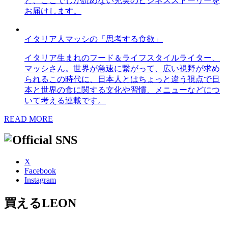
ど、ここでしか読めない充実のビジネスストーリーを
お届けします。
イタリア人マッシの「思考する食欲」
イタリア生まれのフード＆ライフスタイルライター、
マッシさん。世界が急速に繋がって、広い視野が求め
られるこの時代に、日本人とはちょっと違う視点で日
本と世界の食に関する文化や習慣、メニューなどにつ
いて考える連載です。
READ MORE
X
Facebook
Instagram
買えるLEON