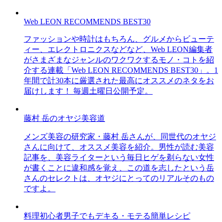
Web LEON RECOMMENDS BEST30
ファッションや時計はもちろん、グルメからビューテ
ィー、エレクトロニクスなどなど、Web LEON編集者
がさまざまなジャンルのワクワクするモノ・コトを紹
介する連載「Web LEON RECOMMENDS BEST30」。1
年間で計30本に厳選された最高にオススメのネタをお
届けします！ 毎週土曜日公開予定。
藤村 岳のオヤジ美容道
メンズ美容の研究家・藤村 岳さんが、同世代のオヤジ
さんに向けて、オススメ美容を紹介。男性が読む美容
記事を、美容ライターという毎日ヒゲを剃らない女性
が書くことに違和感を覚え、この道を志したという岳
さんのセレクトは、オヤジにとってのリアルそのもの
ですよ。
料理初心者男子でもデキる・モテる簡単レシピ