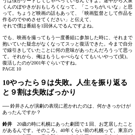
うは僕がリードしてしゃべっているんですよ。途中から大泉
くんのぼやきがおもしろくなって、「こっちがいいな」と思
って。ちょうど映画の話もあって、「映画監督として作品を
作るのでやめさせてください」と伝えて、
それで僕は番組を1回休んでるんですよね。
でも、映画を撮ってもう一度番組に参加した時に、それまで
抱いていた疑念がなくなってスッと復活できた。今まで自分
で線引きしていたことに何の意味があったんだろうって思っ
て。それから、俺はもうしゃべらなくてもいいやって(笑)。
復活したのが2001年ぐらいですね。
PAGE 10
10やったら９は失敗。人生を振り返る
と９割は失敗ばっかり
── 鈴井さんが演劇の表現に惹かれたのは、何かきっかけが
あったんですか？
鈴井
20歳の時に札幌にあった劇団で１回、お芝居したこと
があるんです。そのころ、40年くらい前の札幌って、東京の