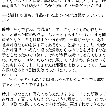
じゃないの？」と演劇に誘われたんです。原点としては、映
画を撮ることは幼少のころから抱いていた夢だったんです。
── 演劇も映画も、作品を作る上での発想は繋がっています
か？
鈴井
そうですね。共通項として「こういうものが作りた
い」と思った時の視点は、ちょっとずらすというか、すき間
産業的なところを目指すというか(笑)。王道じゃない、ある
意味邪道なものを探す節はあるかな、と思います。幼い頃か
ら天邪鬼で、いろんな違った角度からものごとを見るイヤな
子どもだったので（笑）、それが今日も続いてるんでしょう
ね。だから、10やったら９は失敗していますね。自分がいく
らおもしろくても、しょせんは邪道だよねってことで、人生
を振り返ると９割は失敗ばっかりだなって。
PAGE 13
── ただ、そのうちの１割は誰もやっていないことで大成功
するということですよね？
鈴井
みなさんに喜んでもらえたりすると、「まだ頑張って
みれば」と言ってもらえているような気がしますね。とはい
え、９割は失敗してるんですけど(笑)。実はそれができるの