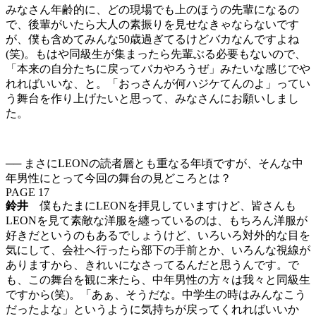
みなさん年齢的に、どの現場でも上のほうの先輩になるの
で、後輩がいたら大人の素振りを見せなきゃならないです
が、僕も含めてみんな50歳過ぎてるけどバカなんですよね
(笑)。もはや同級生が集まったら先輩ぶる必要もないので、
「本来の自分たちに戻ってバカやろうぜ」みたいな感じでや
れればいいな、と。「おっさんが何ハジケてんのよ」ってい
う舞台を作り上げたいと思って、みなさんにお願いしまし
た。
── まさにLEONの読者層とも重なる年頃ですが、そんな中
年男性にとって今回の舞台の見どころとは？
PAGE 17
鈴井
僕もたまにLEONを拝見していますけど、皆さんも
LEONを見て素敵な洋服を纏っているのは、もちろん洋服が
好きだというのもあるでしょうけど、いろいろ対外的な目を
気にして、会社へ行ったら部下の手前とか、いろんな視線が
ありますから、きれいになさってるんだと思うんです。で
も、この舞台を観に来たら、中年男性の方々は我々と同級生
ですから(笑)。「あぁ、そうだな。中学生の時はみんなこう
だったよな」というように気持ちが戻ってくれればいいか