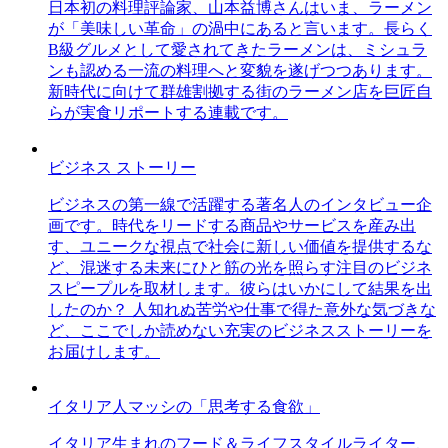
日本初の料理評論家、山本益博さんはいま、ラーメン
が「美味しい革命」の渦中にあると言います。長らく
B級グルメとして愛されてきたラーメンは、ミシュラ
ンも認める一流の料理へと変貌を遂げつつあります。
新時代に向けて群雄割拠する街のラーメン店を巨匠自
らが実食リポートする連載です。
ビジネス ストーリー
ビジネスの第一線で活躍する著名人のインタビュー企
画です。時代をリードする商品やサービスを産み出
す、ユニークな視点で社会に新しい価値を提供するな
ど、混迷する未来にひと筋の光を照らす注目のビジネ
スピープルを取材します。彼らはいかにして結果を出
したのか？ 人知れぬ苦労や仕事で得た意外な気づきな
ど、ここでしか読めない充実のビジネスストーリーを
お届けします。
イタリア人マッシの「思考する食欲」
イタリア生まれのフード＆ライフスタイルライター、