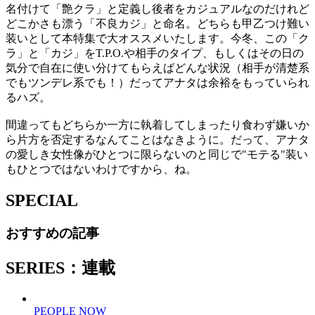
名付けて「艶クラ」と定義し後者をカジュアルなのだけれど
どこかさも漂う「不良カジ」と命名。どちらも甲乙つけ難い
装いとして本特集で大オススメいたします。今冬、この「ク
ラ」と「カジ」をT.P.O.や相手のタイプ、もしくはその日の
気分で自在に使い分けてもらえばどんな状況（相手が清楚系
でもツンデレ系でも！）だってアナタは余裕をもっていられ
るハズ。
間違ってもどちらか一方に執着してしまったり食わず嫌いか
ら片方を否定するなんてことはなきように。だって、アナタ
の愛しき女性像がひとつに限らないのと同じで"モテる"装い
もひとつではないわけですから、ね。
SPECIAL
おすすめの記事
SERIES：連載
PEOPLE NOW