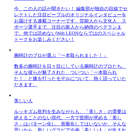
今、この人の話が聞きたい！ 編集部が独自の目線でセ
レクトした注目ピープルのオリジナルインタビューを
お届けする連載コーナーです。芸能人から文化人、ス
ポーツ選手まで、注目の新人から納得のベテランま
で、他では読めないWeb LEONならではのスペシャル
トークをお楽しみください！
腕時計のプロが選ぶ「一本取られました！」
数多の腕時計を日々目にしている腕時計のプロたち。
そんな彼らが魅了された、ついつい「一本取られ
た！」と膝を打ったモデルについて、熱く語っていた
だきます。
美しい人
ルッキズム批判を生みながらも、「美しさ」の需要は
絶えることのない現代。一方で世間が求める「美し
さ」はパターン化し、形骸化してはいないか、そんな
思いから、新しいグラビア企画「美しい人」が生まれ