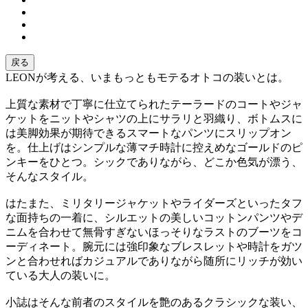
戻る
LEONが考える、いまもっともモテるオトコの装いとは。
上質な素材で丁寧に仕立てられたテーラードのコートやジャ
ケットをニットやシャツの上にサラリと羽織り、ボトムスに
は美脚効果が期待できるスマートなパンツにスリップオン
を。仕上げはシンプルな薄マチ時計に控えめなゴールドのピ
ンキーをひとつ。シックでありながら、どこか色気が漂う、
そんなスタイル。
はたまた、ミリタリージャケットやライダーズといったタフ
な面持ちの一着に、シルエットの美しいコットンパンツやデ
ニムを合わせて無骨すぎないほっそりなラストのブーツをコ
ーディネート。腕元には強印象なブレスレットや時計をガツ
ンと合わせればカジュアルでありながら随所にリッチが効い
ている大人の装いに。
小誌はそんな前者のスタイルを艶のあるクラシックな装い、