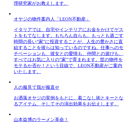
理研究家がお教えします。
オヤジの物件案内人「LEON不動産」
イタリアでは、自宅やインテリアにお金をかけてゲス
トをもてなします。もちろん自らも。もっとも過ごす
時間の長い”家”に投資することが、人生の豊かさに直
結することを彼らは知っているのですね。仕事へのモ
チベーションも、彼女との愛情も、仲間との遊びも、
すべてはお気に入りの”家”で育まれます。世の物件を
モテるか否か！という目線で、LEON不動産がご案内
いたします。
人の服見て我が服直せ
お洒落オヤジの実例をもとに、着こなし術とキーとな
るアイテム、そしてその演出効果をお伝えします。
山本益博のラーメン革命！