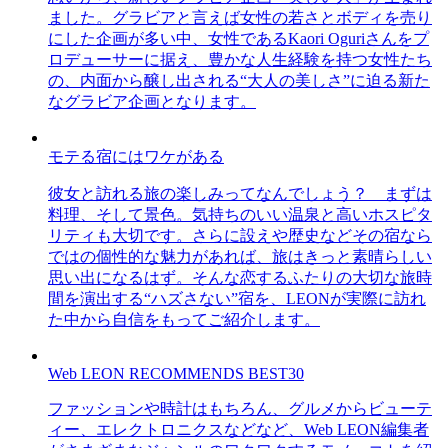
ました。グラビアと言えば女性の若さとボディを売り
にした企画が多い中、女性であるKaori Oguriさんをプ
ロデューサーに据え、豊かな人生経験を持つ女性たち
の、内面から醸し出される“大人の美しさ”に迫る新た
なグラビア企画となります。
モテる宿にはワケがある
彼女と訪れる旅の楽しみってなんでしょう？ まずは
料理、そして景色。気持ちのいい温泉と高いホスピタ
リティも大切です。さらに設えや歴史などその宿なら
ではの個性的な魅力があれば、旅はきっと素晴らしい
思い出になるはず。そんな恋するふたりの大切な旅時
間を演出する“ハズさない”宿を、LEONが実際に訪れ
た中から自信をもってご紹介します。
Web LEON RECOMMENDS BEST30
ファッションや時計はもちろん、グルメからビューテ
ィー、エレクトロニクスなどなど、Web LEON編集者