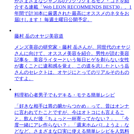
がさまざまなジャンルのワクワクするモノ・コトを紹
介する連載「Web LEON RECOMMENDS BEST30」。1
年間で計30本に厳選された最高にオススメのネタをお
届けします！ 毎週土曜日公開予定。
藤村 岳のオヤジ美容道
メンズ美容の研究家・藤村 岳さんが、同世代のオヤジ
さんに向けて、オススメ美容を紹介。男性が読む美容
記事を、美容ライターという毎日ヒゲを剃らない女性
が書くことに違和感を覚え、この道を志したという岳
さんのセレクトは、オヤジにとってのリアルそのもの
ですよ。
料理初心者男子でもデキる・モテる簡単レシピ
「好きな相手は胃の腑からつかめ」って、昔はオンナ
に言われてたことですが、今はオトコにも言えるこ
と。飲んだ後「ちょっと一杯寄ってかない？」、「今
度一緒にアレ作らない？」「週末ホムパしようよ」な
どなど、さまざまな口実に使える簡単レシピを人気料