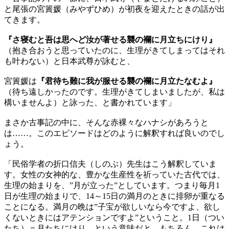
と尾張の宮簀媛（みやずひめ）が初夜を迎えたときの話が出
てきます。
『さ寝むと吾は思へど汝が著せる襲の襴に月立ちにけり』
（抱き合おうと思っていたのに、生理がきてしまってはそれ
も叶わない）と日本武尊が詠むと、
宮簀媛は
『君待ち難に我が服せる襲の襴に月立たなむよ』
（待ち遠しかったのです。生理がきてしまいましたが、私は
構いませんよ）と詠った、と書かれています」
まさか古事記の中に、そんな赤裸々なハナシがあろうと
は……。このエピソードはどのように解釈すれば良いのでし
ょう。
「民俗学者の折口信夫（しのぶ）先生はこう解釈していま
す。女性の女神的な、豊かな生産性を祈っていた古代では、
生理の始まりを、”月が立った”としています。つまり毎月1
日が生理の始まりで、14～15日の満月のときに排卵が重なる
ことになる。満月の晩は”子宝が欲しいなら今ですよ、欲し
くないときにはアテンションですよ”ということ。1日（つい
たち）＝月たちにけり、という意味だと。もちろん、これは