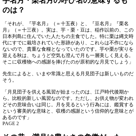
芋名月・栗名月の呼び名の意味するも
のは？
「それが、『芋名月』（＝十五夜）と、『豆名月』『栗名
月』（＝十三夜）。実は、芋・栗・豆は、稲作以前の、この
日本列島に住んでいた人たちの主食でした。特に栗は縄文時
代にすでに栽培されていた形跡があり、これらは不作になら
ないので、貴重な食糧となっていたのです。芋や栗が実りを
迎える秋は、ちょうど空気も澄んで月も一層美しく見える。
そこに収穫物への感謝を捧げたのが原初的な月見でしょう」
先生によると、いまや常識と思える月見団子は新しいものだ
そう。
「月見団子を供える風習が始まったのは、江戸時代後期か
ら。比較的新しい風習なのです。ただし、お供え物が変われ
どその意味合いは同じ。月を見るという行為には、鑑賞する
という審美的な意味と、収穫の感謝という信仰的な意味とが
あるのです」
PAGE 2