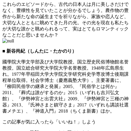
これらのエピソードから、古代の日本人は月に美しさだけで
なく、豊穣性を見ていたことが分かるでしょう。農作物の豊
作から新たな命の誕生までを祈りながら、家族や恋人など、
大切な人とともに眺めてきた月の光。その光を現在も私たち
が大切な誰かと眺められるって、実はとてもロマンティック
なことだと思いませんか？
■ 新谷尚紀（しんたに・たかのり）
國學院大學文学部及び大学院教授。国立歴史民俗博物館名誉
教授。国立総合研究大学院大学名誉教授。1948年広島県生
れ。1977年早稲田大学大学院文学研究科史学専攻博士後期課
程単位取得。社会学博士（慶應義塾大学）。主要著書に、
『柳田民俗学の継承と発展』2005、『民俗学とは何か』
2011、『葬式は誰がするのか』2015（いずれも吉川弘文
館）、『伊勢神宮と出雲大社』2009、『伊勢神宮と三種の神
器』2013、『氏神さまと鎮守さま』2017（いずれも講談社選
書メチエ）、『神道入門』2018（ちくま新書）ほか。
この記事が気に入ったら「いいね！」しよう