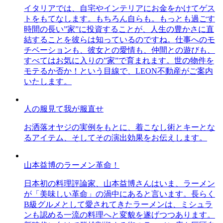
イタリアでは、自宅やインテリアにお金をかけてゲス
トをもてなします。もちろん自らも。もっとも過ごす
時間の長い”家”に投資することが、人生の豊かさに直
結することを彼らは知っているのですね。仕事へのモ
チベーションも、彼女との愛情も、仲間との遊びも、
すべてはお気に入りの”家”で育まれます。世の物件を
モテるか否か！という目線で、LEON不動産がご案内
いたします。
人の服見て我が服直せ
お洒落オヤジの実例をもとに、着こなし術とキーとな
るアイテム、そしてその演出効果をお伝えします。
山本益博のラーメン革命！
日本初の料理評論家、山本益博さんはいま、ラーメン
が「美味しい革命」の渦中にあると言います。長らく
B級グルメとして愛されてきたラーメンは、ミシュラ
ンも認める一流の料理へと変貌を遂げつつあります。