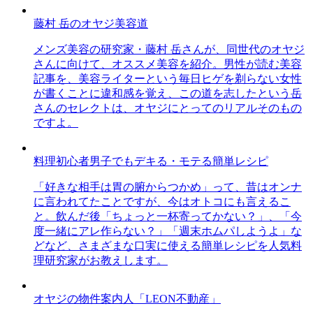
藤村 岳のオヤジ美容道
メンズ美容の研究家・藤村 岳さんが、同世代のオヤジ
さんに向けて、オススメ美容を紹介。男性が読む美容
記事を、美容ライターという毎日ヒゲを剃らない女性
が書くことに違和感を覚え、この道を志したという岳
さんのセレクトは、オヤジにとってのリアルそのもの
ですよ。
料理初心者男子でもデキる・モテる簡単レシピ
「好きな相手は胃の腑からつかめ」って、昔はオンナ
に言われてたことですが、今はオトコにも言えるこ
と。飲んだ後「ちょっと一杯寄ってかない？」、「今
度一緒にアレ作らない？」「週末ホムパしようよ」な
どなど、さまざまな口実に使える簡単レシピを人気料
理研究家がお教えします。
オヤジの物件案内人「LEON不動産」