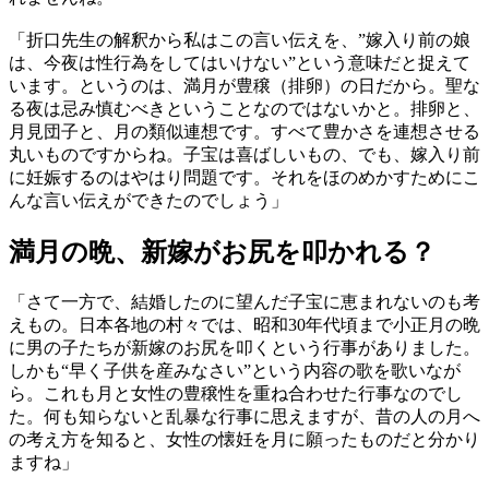
「折口先生の解釈から私はこの言い伝えを、”嫁入り前の娘
は、今夜は性行為をしてはいけない”という意味だと捉えて
います。というのは、満月が豊穣（排卵）の日だから。聖な
る夜は忌み慎むべきということなのではないかと。排卵と、
月見団子と、月の類似連想です。すべて豊かさを連想させる
丸いものですからね。子宝は喜ばしいもの、でも、嫁入り前
に妊娠するのはやはり問題です。それをほのめかすためにこ
んな言い伝えができたのでしょう」
満月の晩、新嫁がお尻を叩かれる？
「さて一方で、結婚したのに望んだ子宝に恵まれないのも考
えもの。日本各地の村々では、昭和30年代頃まで小正月の晩
に男の子たちが新嫁のお尻を叩くという行事がありました。
しかも“早く子供を産みなさい”という内容の歌を歌いなが
ら。これも月と女性の豊穣性を重ね合わせた行事なのでし
た。何も知らないと乱暴な行事に思えますが、昔の人の月へ
の考え方を知ると、女性の懐妊を月に願ったものだと分かり
ますね」