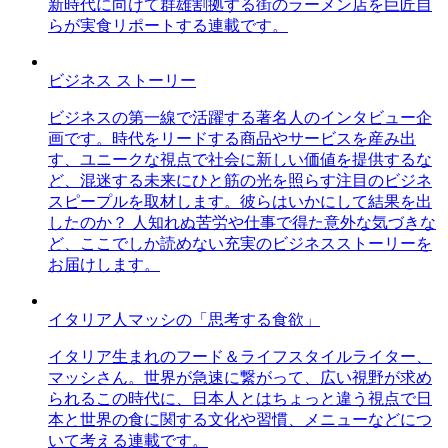
新時代に向けて群雄割拠する街のラーメン店を巨匠自
らが実食リポートする連載です。
ビジネス ストーリー
ビジネスの第一線で活躍する著名人のインタビュー企
画です。時代をリードする商品やサービスを産み出
す、ユニークな視点で社会に新しい価値を提供するな
ど、混迷する未来にひと筋の光を照らす注目のビジネ
スピープルを取材します。彼らはいかにして結果を出
したのか？ 人知れぬ苦労や仕事で得た意外な気づきな
ど、ここでしか読めない充実のビジネスストーリーを
お届けします。
イタリア人マッシの「思考する食欲」
イタリア生まれのフード＆ライフスタイルライター、
マッシさん。世界が急速に繋がって、広い視野が求め
られるこの時代に、日本人とはちょっと違う視点で日
本と世界の食に関する文化や習慣、メニューなどにつ
いて考える連載です。