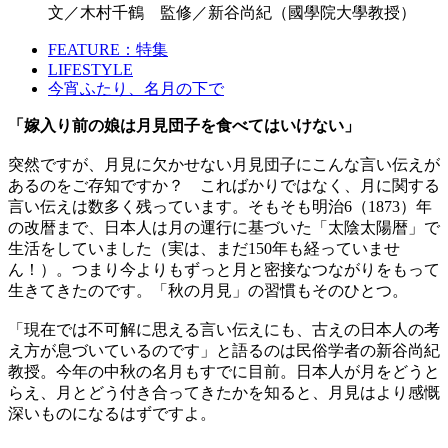
文／木村千鶴 監修／新谷尚紀（國學院大學教授）
FEATURE：特集
LIFESTYLE
今宵ふたり、名月の下で
「嫁入り前の娘は月見団子を食べてはいけない」
突然ですが、月見に欠かせない月見団子にこんな言い伝えが
あるのをご存知ですか？ こればかりではなく、月に関する
言い伝えは数多く残っています。そもそも明治6（1873）年
の改暦まで、日本人は月の運行に基づいた「太陰太陽暦」で
生活をしていました（実は、まだ150年も経っていませ
ん！）。つまり今よりもずっと月と密接なつながりをもって
生きてきたのです。「秋の月見」の習慣もそのひとつ。
「現在では不可解に思える言い伝えにも、古えの日本人の考
え方が息づいているのです」と語るのは民俗学者の新谷尚紀
教授。今年の中秋の名月もすでに目前。日本人が月をどうと
らえ、月とどう付き合ってきたかを知ると、月見はより感慨
深いものになるはずですよ。