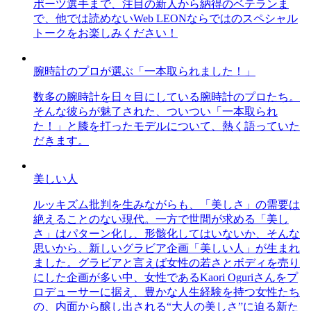
ポーツ選手まで、注目の新人から納得のベテランま
で、他では読めないWeb LEONならではのスペシャル
トークをお楽しみください！
腕時計のプロが選ぶ「一本取られました！」
数多の腕時計を日々目にしている腕時計のプロたち。
そんな彼らが魅了された、ついつい「一本取られ
た！」と膝を打ったモデルについて、熱く語っていた
だきます。
美しい人
ルッキズム批判を生みながらも、「美しさ」の需要は
絶えることのない現代。一方で世間が求める「美し
さ」はパターン化し、形骸化してはいないか、そんな
思いから、新しいグラビア企画「美しい人」が生まれ
ました。グラビアと言えば女性の若さとボディを売り
にした企画が多い中、女性であるKaori Oguriさんをプ
ロデューサーに据え、豊かな人生経験を持つ女性たち
の、内面から醸し出される“大人の美しさ”に迫る新た