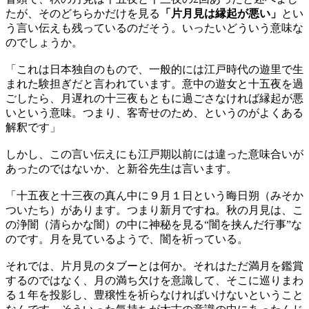
たが、そのどちらかだけを見る
「片月見は縁起が悪い」
とい
う言い伝えも残っているのだそう。いったいどういう意味な
のでしょうか。
「これは日本独自のもので、一般的には江戸時代の遊里で生
まれた験担ぎだと言われています。意中の遊女と十五夜を過
ごしたら、月遅れの十三夜もともに過ごさなければ縁起が悪
いという意味。つまり、客寄せのため、というのがよくある
解釈です」
しかし、この言い伝えにも江戸期以前には違った意味合いが
あったのではないか、と新谷先生は言います。
「十五夜と十三夜の真ん中に９月１日という晦日朔（みそか
ついたち）があります。つまり新月ですね。秋の月見は、こ
の浄闇（清らかな闇）の中に神秘を見る“闇を挟んだ行事”な
のです。月を見ているようで、闇を祈っている。
それでは、片月見のタブーとは何か。それはただ満月を鑑賞
するのではなく、月の満ち欠けを意識して、そこに巡りまわ
る１年を投影し、豊穣性を祈らなければいけないということ