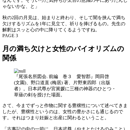
なんです。そういった気持ちが太古の意識の中にあったんじ
ゃないかな、と」
秋の2回の月見は、始まりと終わり、そして闇を挟んで満ち
欠けするリズムを1年に見立て、祈りを捧げるもの。先生の
解釈はスッと心の中に降りてくるようですね。
PAGE 3
月の満ち欠けと女性のバイオリズムの
関係
『尾張名所図会. 前編 巻３ 愛智郡』岡田啓
(文園)、野口道直 (梅居) 著、片野東四郎（出版
者）。日本武尊が宮簀媛に三種の神器のひとつ・
草薙の剣を授けた場面。
さて、今までずっと作物に関する豊穣性について述べてきま
したが、豊穣性というのは、女性の豊かさにも通じるので
す。それはつまり妊娠と出産に関わるということ。
「古事記の中の一節に、日本武尊（やまとたけるのみこと）