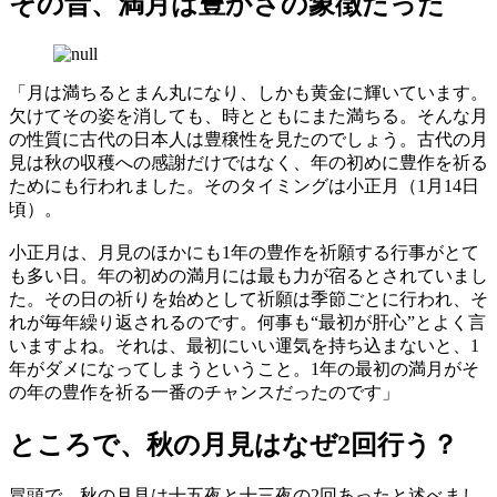
その昔、満月は豊かさの象徴だった
「月は満ちるとまん丸になり、しかも黄金に輝いています。
欠けてその姿を消しても、時とともにまた満ちる。そんな月
の性質に古代の日本人は豊穣性を見たのでしょう。古代の月
見は秋の収穫への感謝だけではなく、年の初めに豊作を祈る
ためにも行われました。そのタイミングは小正月（1月14日
頃）。
小正月は、月見のほかにも1年の豊作を祈願する行事がとて
も多い日。年の初めの満月には最も力が宿るとされていまし
た。その日の祈りを始めとして祈願は季節ごとに行われ、そ
れが毎年繰り返されるのです。何事も“最初が肝心”とよく言
いますよね。それは、最初にいい運気を持ち込まないと、1
年がダメになってしまうということ。1年の最初の満月がそ
の年の豊作を祈る一番のチャンスだったのです」
ところで、秋の月見はなぜ2回行う？
冒頭で、秋の月見は十五夜と十三夜の2回あったと述べまし