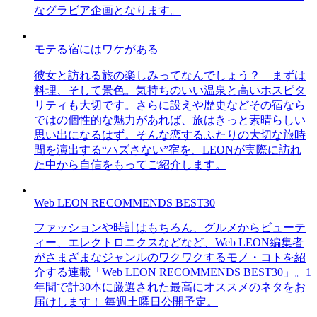
なグラビア企画となります。
モテる宿にはワケがある
彼女と訪れる旅の楽しみってなんでしょう？ まずは
料理、そして景色。気持ちのいい温泉と高いホスピタ
リティも大切です。さらに設えや歴史などその宿なら
ではの個性的な魅力があれば、旅はきっと素晴らしい
思い出になるはず。そんな恋するふたりの大切な旅時
間を演出する“ハズさない”宿を、LEONが実際に訪れ
た中から自信をもってご紹介します。
Web LEON RECOMMENDS BEST30
ファッションや時計はもちろん、グルメからビューテ
ィー、エレクトロニクスなどなど、Web LEON編集者
がさまざまなジャンルのワクワクするモノ・コトを紹
介する連載「Web LEON RECOMMENDS BEST30」。1
年間で計30本に厳選された最高にオススメのネタをお
届けします！ 毎週土曜日公開予定。