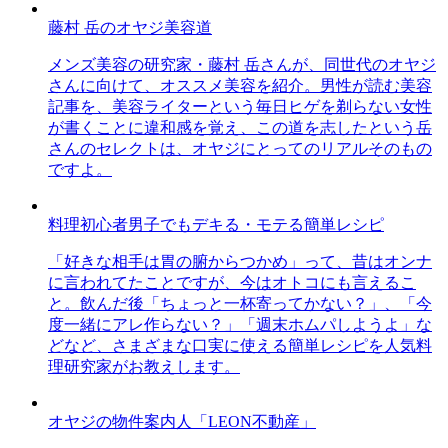
藤村 岳のオヤジ美容道
メンズ美容の研究家・藤村 岳さんが、同世代のオヤジ
さんに向けて、オススメ美容を紹介。男性が読む美容
記事を、美容ライターという毎日ヒゲを剃らない女性
が書くことに違和感を覚え、この道を志したという岳
さんのセレクトは、オヤジにとってのリアルそのもの
ですよ。
料理初心者男子でもデキる・モテる簡単レシピ
「好きな相手は胃の腑からつかめ」って、昔はオンナ
に言われてたことですが、今はオトコにも言えるこ
と。飲んだ後「ちょっと一杯寄ってかない？」、「今
度一緒にアレ作らない？」「週末ホムパしようよ」な
どなど、さまざまな口実に使える簡単レシピを人気料
理研究家がお教えします。
オヤジの物件案内人「LEON不動産」