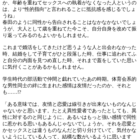
か、年齢を重ねてセックスへの執着がなくなった人というの
は、より“性的指向”と言われることに抵抗感を感じるでしょ
うね」
春田のように同性から告白されることはなかなかないでしょ
うが、大人として歳を重ねてた今こそ、自分自身を改めて振
り返ってみるのもよいかもしれません。
これまで婚活をしてきたけど思うような人と出会わなかった
時、結婚をして子育てがひと段落した時、仕事に追われてふ
と自分の内面を見つめ直した時、それまで蓋をしていた思い
に気付くことがあるかもしれません。
学生時代の部活動で仲間と戯れていたあの時期。体育会系的
な男性同士の絆に生まれた感情は友情だったのか、それと
も……!?
「ある意味では、友情と恋愛は線引きが出来ないものなんじ
ゃないかと思います。たとえ異性愛者であったとしても、異
性に対するのと同じように、あるいはもっと強い感情で同性
に惹かれる思いもあるんじゃないでしょうか。それを恋愛と
かセックスとは違うものなんだと切り分けていて、気付かな
いようにしている人って、結構な数がいるように思います