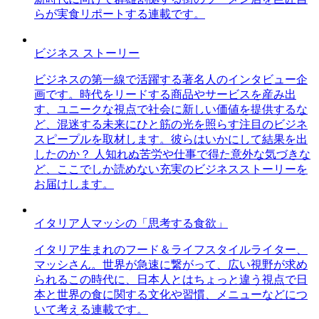
らが実食リポートする連載です。
ビジネス ストーリー
ビジネスの第一線で活躍する著名人のインタビュー企
画です。時代をリードする商品やサービスを産み出
す、ユニークな視点で社会に新しい価値を提供するな
ど、混迷する未来にひと筋の光を照らす注目のビジネ
スピープルを取材します。彼らはいかにして結果を出
したのか？ 人知れぬ苦労や仕事で得た意外な気づきな
ど、ここでしか読めない充実のビジネスストーリーを
お届けします。
イタリア人マッシの「思考する食欲」
イタリア生まれのフード＆ライフスタイルライター、
マッシさん。世界が急速に繋がって、広い視野が求め
られるこの時代に、日本人とはちょっと違う視点で日
本と世界の食に関する文化や習慣、メニューなどにつ
いて考える連載です。