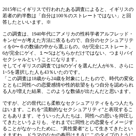
2015年にイギリスで行われたある調査によると、イギリスの
若者の約半数は「自分は100％のストレートではない」と回
答したといいます。※
この調査は、1940年代にアメリカの性科学者アルフレッド・
キンゼーが考えた方法に依るもので、自分のセクシュアリテ
ィを0〜６の数値の中から選ぶもの。0が完全にストレート、
6が完全にゲイ、１〜5はどちらかだけではない、つまりバイ
セクシャルということになります。
そしてイギリスの調査では6のゲイを選んだ人が6％、さらに
1~5を選択した人も43％いたのです。
「この調査は18歳から24歳を対象にしたもので、時代の変化
とともに同性への恋愛感情や性的欲望をもつ自分を認められ
る人が増えた結果、このような数値が出たんだと思います。
ですが、どの世代にも柔軟なセクシュアリティをもつ人たち
はいます。これを“流動的なセクシュアリティ”と表現するこ
ともあります。そういった人たちは、同性への思いを抑圧し
てきたというよりも、それまでに同性との恋愛をイメージす
ることがなかったために、“異性愛者”として生きてきたとい
えますね。ドラマのなかの春田はまさにこのタイプのように