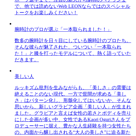
で、他では読めないWeb LEONならではのスペシャル
トークをお楽しみください！
腕時計のプロが選ぶ「一本取られました！」
数多の腕時計を日々目にしている腕時計のプロたち。
そんな彼らが魅了された、ついつい「一本取られ
た！」と膝を打ったモデルについて、熱く語っていた
だきます。
美しい人
ルッキズム批判を生みながらも、「美しさ」の需要は
絶えることのない現代。一方で世間が求める「美し
さ」はパターン化し、形骸化してはいないか、そんな
思いから、新しいグラビア企画「美しい人」が生まれ
ました。グラビアと言えば女性の若さとボディを売り
にした企画が多い中、女性であるKaori Oguriさんをプ
ロデューサーに据え、豊かな人生経験を持つ女性たち
の、内面から醸し出される“大人の美しさ”に迫る新た