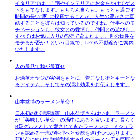
イタリアでは、自宅やインテリアにお金をかけてゲス
トをもてなします。もちろん自らも。もっとも過ごす
時間の長い”家”に投資することが、人生の豊かさに直
結することを彼らは知っているのですね。仕事へのモ
チベーションも、彼女との愛情も、仲間との遊びも、
すべてはお気に入りの”家”で育まれます。世の物件を
モテるか否か！という目線で、LEON不動産がご案内
いたします。
人の服見て我が服直せ
お洒落オヤジの実例をもとに、着こなし術とキーとな
るアイテム、そしてその演出効果をお伝えします。
山本益博のラーメン革命！
日本初の料理評論家、山本益博さんはいま、ラーメン
が「美味しい革命」の渦中にあると言います。長らく
B級グルメとして愛されてきたラーメンは、ミシュラ
ンも認める一流の料理へと変貌を遂げつつあります。
新時代に向けて群雄割拠する街のラーメン店を巨匠自