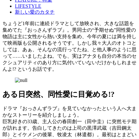
LIFESTYLE
新しい愛のカタチ
ちょうど1年前に連続ドラマとして放映され、大きな話題を
集めてた『おっさんずラブ』。男同士の“予期せぬ”同性愛の
物語は主に女性から熱い支持を集め、今年の夏には満を持し
て映画版も公開されるそうです。しかし我々大人のオトコと
しては、あぁ、そんなの流行ってたね、と他人事のように思
って……いましたよね。でも、実はアナタも自分の本当のセ
クシュアリティのあり方に気付いていないだけかもしれませ
んよ!? というお話です。
ある日突然、同性愛に目覚める!?
ドラマ『おっさんずラブ』を見ていなかったという人へ大ま
かなストーリーを紹介しましょう。
巨乳好きの33歳、主人公の春田創一（田中圭）に突然モテ期
が訪れます。告白してきたのは上司の黒澤武蔵（吉田鋼太
郎）とイケメンの後輩、牧凌太（林遣都）。最初はとまどい