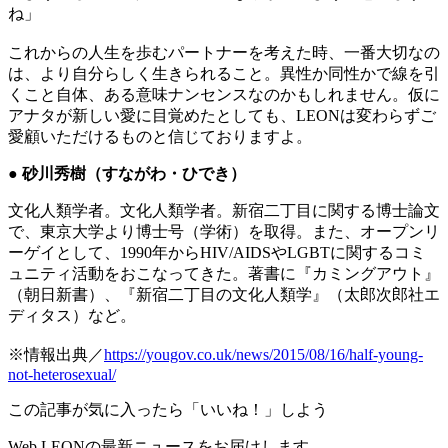
ね」
これからの人生を歩むパートナーを考えた時、一番大切なの
は、より自分らしく生きられること。異性か同性かで線を引
くこと自体、ある意味ナンセンスなのかもしれません。仮に
アナタが新しい愛に目覚めたとしても、LEONは変わらずご
愛顧いただけるものと信じておりますよ。
● 砂川秀樹（すながわ・ひでき）
文化人類学者。文化人類学者。新宿二丁目に関する博士論文
で、東京大学より博士号（学術）を取得。また、オープンリ
ーゲイとして、1990年からHIV/AIDSやLGBTに関するコミ
ュニティ活動をおこなってきた。著書に『カミングアウト』
（朝日新書）、『新宿二丁目の文化人類学』（太郎次郎社エ
ディタス）など。
※情報出典／
https://yougov.co.uk/news/2015/08/16/half-young-
not-heterosexual/
この記事が気に入ったら「いいね！」しよう
Web LEONの最新ニュースをお届けします。