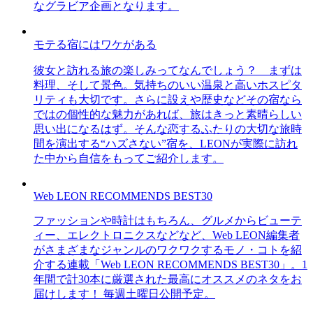
なグラビア企画となります。
モテる宿にはワケがある
彼女と訪れる旅の楽しみってなんでしょう？ まずは
料理、そして景色。気持ちのいい温泉と高いホスピタ
リティも大切です。さらに設えや歴史などその宿なら
ではの個性的な魅力があれば、旅はきっと素晴らしい
思い出になるはず。そんな恋するふたりの大切な旅時
間を演出する“ハズさない”宿を、LEONが実際に訪れ
た中から自信をもってご紹介します。
Web LEON RECOMMENDS BEST30
ファッションや時計はもちろん、グルメからビューテ
ィー、エレクトロニクスなどなど、Web LEON編集者
がさまざまなジャンルのワクワクするモノ・コトを紹
介する連載「Web LEON RECOMMENDS BEST30」。1
年間で計30本に厳選された最高にオススメのネタをお
届けします！ 毎週土曜日公開予定。