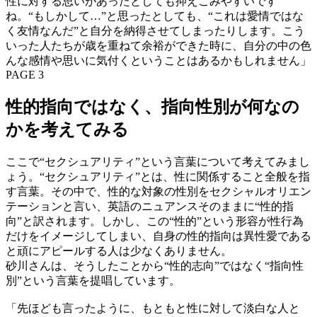
性に対する思いがあったとしても抑えこみやすいです
ね。“もしかして…”と思ったとしても、“これは愛情ではな
く友情なんだ”と自分を納得させてしまったりします。こう
いった人たちが歳を重ねて余裕ができた時に、自分の中の色
んな感情や思いに気付くということはあるかもしれません」
PAGE 3
性的指向ではなく、指向性別が何なの
かを考えてみる
ここで“セクシュアリティ”という言葉について考えてみまし
ょう。“セクシュアリティ”とは、性に関係すること全般を指
す言葉。その中で、性的な対象の性別をセクシャルオリエン
テーションと言い、英語のニュアンスそのままに“性的指
向”と訳されます。しかし、この“性的”という形容が性行為
だけをイメージしてしまい、自身の性的指向は異性愛である
と頑にアピールする人は少なくありません。
砂川さんは、そうしたことから“性的志向”ではなく“指向性
別”という言葉を提唱しています。
「先ほども言ったように、もともと性に対して淡白な人と