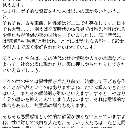
見えます」
つまり、ゲイ的な資質をもつ人は思いのほか多いというこ
と。
そもそも、古今東西、同性愛はどこにでも存在します。日本
でも大昔……、例えば平安時代の仏教界では稚児と呼ばれる
少年たちが僧侶の夜の世話をしていましたし、江戸時代に
は“衆道”や“男色”と呼ばれ、ときには“たしなみ”として武士
や町人まで広く愛好されたといわれています。
そういった性向は、その時代の社会情勢や人々の常識などに
よって、社会の表に現れたり、裏に押しやられたりしてきた
といえるでしょう。
「今の世の中では異性愛が当たり前で、結婚して子どもを作
ることが当然というのはありますよね。だいぶ緩んできたと
はいえ、まだその価値観が強いといえます。すると、やはり
自分の思いを抑えこんでしまう人はいます。それは意識的な
場合もあるし、無意識の場合もあります。
そもそも恋愛感情とか性的な欲望が強くない人っていますよ
ね。性に対して淡白な人たち。そういう人たちは、たとえ同