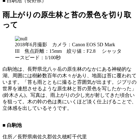
■ 白駒池（長野県）
雨上がりの原生林と苔の景色を切り取
って
2018年6月撮影 カメラ：Canon EOS 5D Mark
III 焦点距離：15mm 絞り値：F2.8 シャッタ
ースピード：1/100秒
白駒池は、長野県北八ヶ岳の原生林のなかにある神秘的な
湖。周囲には樹齢数百年の木々があり、地面は苔に覆われて
います。「苔も雨とともに撮ると雰囲気が出ます。ジブリの
世界を連想させるような原生林と苔の景色を写したかった」
(鈴木さん)。写真は、雨上がりの少し光が射してきた頃合い
を狙って。木の幹の色は奥にいくほど淡く仕上げることで、
立体感を出しているそうです。
■ 白駒池
住所／長野県南佐久郡佐久穂町千代里