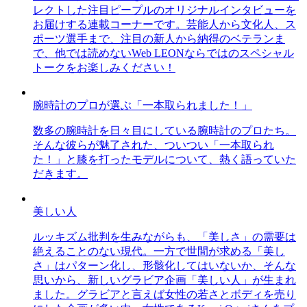
レクトした注目ピープルのオリジナルインタビューを
お届けする連載コーナーです。芸能人から文化人、ス
ポーツ選手まで、注目の新人から納得のベテランま
で、他では読めないWeb LEONならではのスペシャル
トークをお楽しみください！
腕時計のプロが選ぶ「一本取られました！」
数多の腕時計を日々目にしている腕時計のプロたち。
そんな彼らが魅了された、ついつい「一本取られ
た！」と膝を打ったモデルについて、熱く語っていた
だきます。
美しい人
ルッキズム批判を生みながらも、「美しさ」の需要は
絶えることのない現代。一方で世間が求める「美し
さ」はパターン化し、形骸化してはいないか、そんな
思いから、新しいグラビア企画「美しい人」が生まれ
ました。グラビアと言えば女性の若さとボディを売り