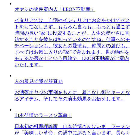
オヤジの物件案内人「LEON不動産」
イタリアでは、自宅やインテリアにお金をかけてゲス
トをもてなします。もちろん自らも。もっとも過ごす
時間の長い”家”に投資することが、人生の豊かさに直
結することを彼らは知っているのですね。仕事へのモ
チベーションも、彼女との愛情も、仲間との遊びも、
すべてはお気に入りの”家”で育まれます。世の物件を
モテるか否か！という目線で、LEON不動産がご案内
いたします。
人の服見て我が服直せ
お洒落オヤジの実例をもとに、着こなし術とキーとな
るアイテム、そしてその演出効果をお伝えします。
山本益博のラーメン革命！
日本初の料理評論家、山本益博さんはいま、ラーメン
が「美味しい革命」の渦中にあると言います。長らく