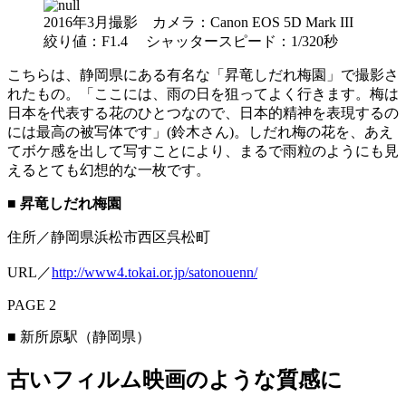
2016年3月撮影 カメラ：Canon EOS 5D Mark III
絞り値：F1.4 シャッタースピード：1/320秒
こちらは、静岡県にある有名な「昇竜しだれ梅園」で撮影さ
れたもの。「ここには、雨の日を狙ってよく行きます。梅は
日本を代表する花のひとつなので、日本的精神を表現するの
には最高の被写体です」(鈴木さん)。しだれ梅の花を、あえ
てボケ感を出して写すことにより、まるで雨粒のようにも見
えるとても幻想的な一枚です。
■ 昇竜しだれ梅園
住所／静岡県浜松市西区呉松町
URL／
http://www4.tokai.or.jp/satonouenn/
PAGE 2
■ 新所原駅（静岡県）
古いフィルム映画のような質感に