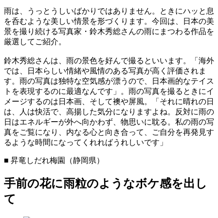
雨は、うっとうしいばかりではありません。ときにハッと息
を呑むような美しい情景を形づくります。今回は、日本の美
景を撮り続ける写真家・鈴木秀総さんの雨にまつわる作品を
厳選してご紹介。
鈴木秀総さんは、雨の景色を好んで撮るといいます。「海外
では、日本らしい情緒や風情のある写真が高く評価されま
す。雨の写真は独特な空気感が漂うので、日本画的なテイス
トを表現するのに最適なんです」。雨の写真を撮るときにイ
メージするのは日本画、そして襖や屏風。「それに晴れの日
は、人は快活で、高揚した気分になりますよね。反対に雨の
日はエネルギーが外へ向かわず、物思いに耽る。私の雨の写
真をご覧になり、内なる心と向き合って、ご自分を再発見す
るような時間になってくれればうれしいです」
■ 昇竜しだれ梅園（静岡県）
手前の花に雨粒のようなボケ感を出し
て