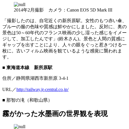
2014年2月撮影 カメラ：Canon EOS 5D Mark III
「撮影したのは、自宅近くの新所原駅。女性のもつ赤い傘、
ブルーの服の色味や質感は鮮やかにしました。反対に、奥の
景色は50～60年代のフランス映画の少し湿った感じをイメー
ジして、加工したんです」(鈴木さん)。景色と人間の質感に
ギャップを出すことにより、人々の眼をぐっと惹きつける一
枚に。古いフィルム映画を観ているような感覚に襲われま
す。
■ 東海道本線 新所原駅
住所／静岡県湖西市新所原 3-4-1
URL／
http://railway.jr-central.co.jp/
■ 那智の滝（和歌山県）
霧がかった水墨画の世界観を表現