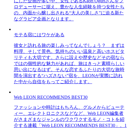
にした企画が多い中、女性であるKaori Oguriさんをプ
ロデューサーに据え、豊かな人生経験を持つ女性たち
の、内面から醸し出される“大人の美しさ”に迫る新た
なグラビア企画となります。
モテる宿にはワケがある
彼女と訪れる旅の楽しみってなんでしょう？ まずは
料理、そして景色。気持ちのいい温泉と高いホスピタ
リティも大切です。さらに設えや歴史などその宿なら
ではの個性的な魅力があれば、旅はきっと素晴らしい
思い出になるはず。そんな恋するふたりの大切な旅時
間を演出する“ハズさない”宿を、LEONが実際に訪れ
た中から自信をもってご紹介します。
Web LEON RECOMMENDS BEST30
ファッションや時計はもちろん、グルメからビューテ
ィー、エレクトロニクスなどなど、Web LEON編集者
がさまざまなジャンルのワクワクするモノ・コトを紹
介する連載「Web LEON RECOMMENDS BEST30」。1