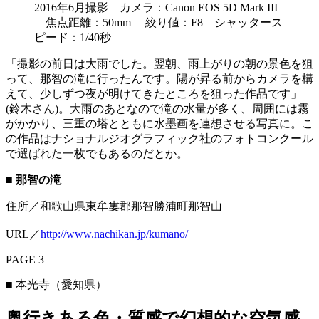
2016年6月撮影 カメラ：Canon EOS 5D Mark III
焦点距離：50mm 絞り値：F8 シャッタース
ピード：1/40秒
「撮影の前日は大雨でした。翌朝、雨上がりの朝の景色を狙
って、那智の滝に行ったんです。陽が昇る前からカメラを構
えて、少しずつ夜が明けてきたところを狙った作品です」
(鈴木さん)。大雨のあとなので滝の水量が多く、周囲には霧
がかかり、三重の塔とともに水墨画を連想させる写真に。こ
の作品はナショナルジオグラフィック社のフォトコンクール
で選ばれた一枚でもあるのだとか。
■ 那智の滝
住所／和歌山県東牟婁郡那智勝浦町那智山
URL／
http://www.nachikan.jp/kumano/
PAGE 3
■ 本光寺（愛知県）
奥行きある色・質感で幻想的な空気感