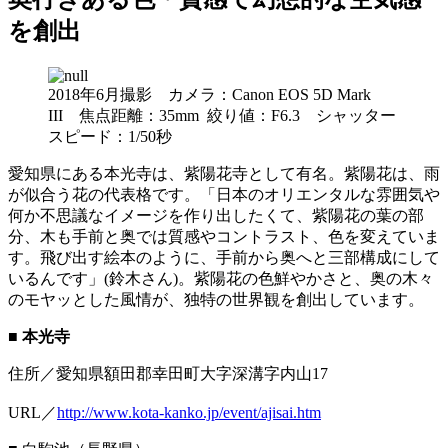
を創出
2018年6月撮影 カメラ：Canon EOS 5D Mark
III 焦点距離：35mm 絞り値：F6.3 シャッター
スピード：1/50秒
愛知県にある本光寺は、紫陽花寺として有名。紫陽花は、雨
が似合う花の代表格です。「日本のオリエンタルな雰囲気や
何か不思議なイメージを作り出したくて、紫陽花の葉の部
分、木も手前と奥では質感やコントラスト、色を変えていま
す。飛び出す絵本のように、手前から奥へと三部構成にして
いるんです」(鈴木さん)。紫陽花の色鮮やかさと、奥の木々
のモヤッとした風情が、独特の世界観を創出しています。
■ 本光寺
住所／愛知県額田郡幸田町大字深溝字内山17
URL／
http://www.kota-kanko.jp/event/ajisai.htm