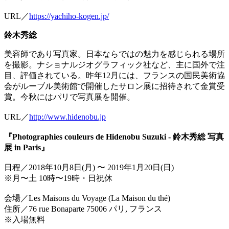
URL／
https://yachiho-kogen.jp/
鈴木秀総
美容師であり写真家。日本ならではの魅力を感じられる場所
を撮影。ナショナルジオグラフィック社など、主に国外で注
目、評価されている。昨年12月には、フランスの国民美術協
会がルーブル美術館で開催したサロン展に招待されて金賞受
賞。今秋にはパリで写真展を開催。
URL／
http://www.hidenobu.jp
『Photographies couleurs de Hidenobu Suzuki - 鈴木秀総 写真
展 in Paris』
日程／2018年10月8日(月) 〜 2019年1月20日(日)
※月〜土 10時〜19時・日祝休
会場／Les Maisons du Voyage (La Maison du thé)
住所／76 rue Bonaparte 75006 パリ, フランス
※入場無料