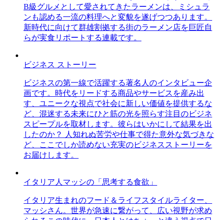
B級グルメとして愛されてきたラーメンは、ミシュラ
ンも認める一流の料理へと変貌を遂げつつあります。
新時代に向けて群雄割拠する街のラーメン店を巨匠自
らが実食リポートする連載です。
ビジネス ストーリー
ビジネスの第一線で活躍する著名人のインタビュー企
画です。時代をリードする商品やサービスを産み出
す、ユニークな視点で社会に新しい価値を提供するな
ど、混迷する未来にひと筋の光を照らす注目のビジネ
スピープルを取材します。彼らはいかにして結果を出
したのか？ 人知れぬ苦労や仕事で得た意外な気づきな
ど、ここでしか読めない充実のビジネスストーリーを
お届けします。
イタリア人マッシの「思考する食欲」
イタリア生まれのフード＆ライフスタイルライター、
マッシさん。世界が急速に繋がって、広い視野が求め