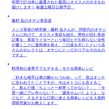
年間で計30本に厳選された最高にオススメのネタをお
届けします！ 毎週土曜日公開予定。
藤村 岳のオヤジ美容道
メンズ美容の研究家・藤村 岳さんが、同世代のオヤジ
さんに向けて、オススメ美容を紹介。男性が読む美容
記事を、美容ライターという毎日ヒゲを剃らない女性
が書くことに違和感を覚え、この道を志したという岳
さんのセレクトは、オヤジにとってのリアルそのもの
ですよ。
料理初心者男子でもデキる・モテる簡単レシピ
「好きな相手は胃の腑からつかめ」って、昔はオンナ
に言われてたことですが、今はオトコにも言えるこ
と。飲んだ後「ちょっと一杯寄ってかない？」、「今
度一緒にアレ作らない？」「週末ホムパしようよ」な
どなど、さまざまな口実に使える簡単レシピを人気料
理研究家がお教えします。