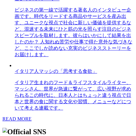
ビジネスの第一線で活躍する著名人のインタビュー企
画です。時代をリードする商品やサービスを産み出
す、ユニークな視点で社会に新しい価値を提供するな
ど、混迷する未来にひと筋の光を照らす注目のビジネ
スピープルを取材します。彼らはいかにして結果を出
したのか？ 人知れぬ苦労や仕事で得た意外な気づきな
ど、ここでしか読めない充実のビジネスストーリーを
お届けします。
イタリア人マッシの「思考する食欲」
イタリア生まれのフード＆ライフスタイルライター、
マッシさん。世界が急速に繋がって、広い視野が求め
られるこの時代に、日本人とはちょっと違う視点で日
本と世界の食に関する文化や習慣、メニューなどにつ
いて考える連載です。
READ MORE