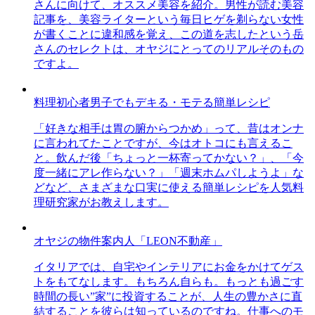
さんに向けて、オススメ美容を紹介。男性が読む美容
記事を、美容ライターという毎日ヒゲを剃らない女性
が書くことに違和感を覚え、この道を志したという岳
さんのセレクトは、オヤジにとってのリアルそのもの
ですよ。
料理初心者男子でもデキる・モテる簡単レシピ
「好きな相手は胃の腑からつかめ」って、昔はオンナ
に言われてたことですが、今はオトコにも言えるこ
と。飲んだ後「ちょっと一杯寄ってかない？」、「今
度一緒にアレ作らない？」「週末ホムパしようよ」な
どなど、さまざまな口実に使える簡単レシピを人気料
理研究家がお教えします。
オヤジの物件案内人「LEON不動産」
イタリアでは、自宅やインテリアにお金をかけてゲス
トをもてなします。もちろん自らも。もっとも過ごす
時間の長い”家”に投資することが、人生の豊かさに直
結することを彼らは知っているのですね。仕事へのモ