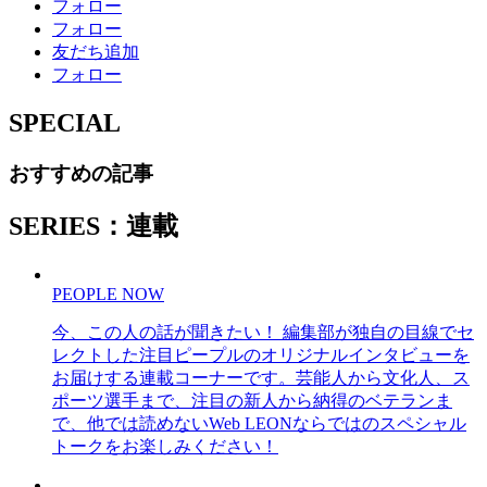
フォロー
フォロー
友だち追加
フォロー
SPECIAL
おすすめの記事
SERIES：連載
PEOPLE NOW
今、この人の話が聞きたい！ 編集部が独自の目線でセ
レクトした注目ピープルのオリジナルインタビューを
お届けする連載コーナーです。芸能人から文化人、ス
ポーツ選手まで、注目の新人から納得のベテランま
で、他では読めないWeb LEONならではのスペシャル
トークをお楽しみください！