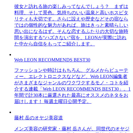
彼女と訪れる旅の楽しみってなんでしょう？ まずは
料理、そして景色。気持ちのいい温泉と高いホスピタ
リティも大切です。さらに設えや歴史などその宿なら
ではの個性的な魅力があれば、旅はきっと素晴らしい
思い出になるはず。そんな恋するふたりの大切な旅時
間を演出する“ハズさない”宿を、LEONが実際に訪れ
た中から自信をもってご紹介します。
Web LEON RECOMMENDS BEST30
ファッションや時計はもちろん、グルメからビューテ
ィー、エレクトロニクスなどなど、Web LEON編集者
がさまざまなジャンルのワクワクするモノ・コトを紹
介する連載「Web LEON RECOMMENDS BEST30」。1
年間で計30本に厳選された最高にオススメのネタをお
届けします！ 毎週土曜日公開予定。
藤村 岳のオヤジ美容道
メンズ美容の研究家・藤村 岳さんが、同世代のオヤジ