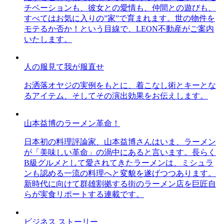
チベーションも、彼女との愛情も、仲間との遊びも、
すべてはお気に入りの”家”で育まれます。世の物件を
モテるか否か！という目線で、LEON不動産がご案内
いたします。
人の服見て我が服直せ
お洒落オヤジの実例をもとに、着こなし術とキーとな
るアイテム、そしてその演出効果をお伝えします。
山本益博のラーメン革命！
日本初の料理評論家、山本益博さんはいま、ラーメン
が「美味しい革命」の渦中にあると言います。長らく
B級グルメとして愛されてきたラーメンは、ミシュラ
ンも認める一流の料理へと変貌を遂げつつあります。
新時代に向けて群雄割拠する街のラーメン店を巨匠自
らが実食リポートする連載です。
ビジネス ストーリー