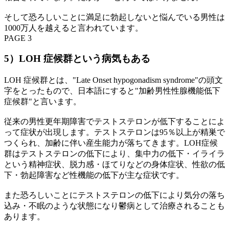
そして恐ろしいことに満足に勃起しないと悩んでいる男性は
1000万人を越えると言われています。
PAGE 3
5）LOH 症候群という病気もある
LOH 症候群とは、"Late Onset hypogonadism syndrome"の頭文
字をとったもので、日本語にすると"加齢男性性腺機能低下
症候群"と言います。
従来の男性更年期障害でテストステロンが低下することによ
って症状が出現します。テストステロンは95％以上が精巣で
つくられ、加齢に伴い産生能力が落ちてきます。LOH症候
群はテストステロンの低下により、集中力の低下・イライラ
という精神症状、脱力感・ほてりなどの身体症状、性欲の低
下・勃起障害など性機能の低下が主な症状です。
また恐ろしいことにテストステロンの低下により気分の落ち
込み・不眠のような状態になり鬱病として治療されることも
あります。