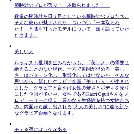
腕時計のプロが選ぶ「一本取られました！」
数多の腕時計を日々目にしている腕時計のプロたち。
そんな彼らが魅了された、ついつい「一本取られ
た！」と膝を打ったモデルについて、熱く語っていた
だきます。
美しい人
ルッキズム批判を生みながらも、「美しさ」の需要は
絶えることのない現代。一方で世間が求める「美し
さ」はパターン化し、形骸化してはいないか、そんな
思いから、新しいグラビア企画「美しい人」が生まれ
ました。グラビアと言えば女性の若さとボディを売り
にした企画が多い中、女性であるKaori Oguriさんをプ
ロデューサーに据え、豊かな人生経験を持つ女性たち
の、内面から醸し出される“大人の美しさ”に迫る新た
なグラビア企画となります。
モテる宿にはワケがある