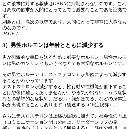
どの欲求に対する報酬はGABAに抑制されないのです。これ
は高次の欲求が人間にとってとても必要なことである証拠で
す。
刺激とは、高次の欲求であり、人間にとって非常に大事なも
のなのです。
PAGE 2
3）男性ホルモンは年齢とともに減少する
男が刺激的な毎日を送るために必要なホルモン、男性ホルモ
ンは男のガソリンともいうべきとても大切なホルモンです。
その男性ホルモン（テストステロン）が加齢によって減少す
ることがわかっています。
テストステロンが減少すると、性行動や性機能が低下するこ
とは想像に難しくありませんが、やる気が出ない・うつ症状
などの精神的な症状や、だるい・顔がほてる、などの身体症
状が出現することもあります（後述するLOH症候群）。
さらにテスロステロンは上述の症状に加えて、社会性の向上
（コミュニケーション能力の向上、リーダーシップの発
揮）、冒険心（リスクをとって勝負する）、筋肉の維持、血