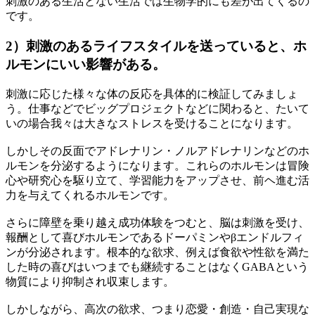
刺激のある生活とない生活では生物学的にも差が出てくるの
です。
2）刺激のあるライフスタイルを送っていると、ホ
ルモンにいい影響がある。
刺激に応じた様々な体の反応を具体的に検証してみましょ
う。仕事などでビッグプロジェクトなどに関わると、たいて
いの場合我々は大きなストレスを受けることになります。
しかしその反面でアドレナリン・ノルアドレナリンなどのホ
ルモンを分泌するようになります。これらのホルモンは冒険
心や研究心を駆り立て、学習能力をアップさせ、前ヘ進む活
力を与えてくれるホルモンです。
さらに障壁を乗り越え成功体験をつむと、脳は刺激を受け、
報酬として喜びホルモンであるドーパミンやβエンドルフィ
ンが分泌されます。根本的な欲求、例えば食欲や性欲を満た
した時の喜びはいつまでも継続することはなくGABAという
物質により抑制され収束します。
しかしながら、高次の欲求、つまり恋愛・創造・自己実現な