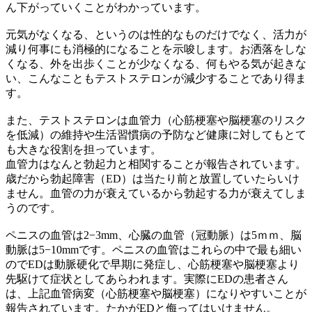
ん下がっていくことがわかっています。
元気がなくなる、というのは性的なものだけでなく、活力が
減り何事にも消極的になることを示唆します。お洒落をしな
くなる、外を出歩くことが少なくなる、何もやる気が起きな
い、こんなこともテストステロンが減少することであり得ま
す。
また、テストステロンは血管力（心筋梗塞や脳梗塞のリスク
を低減）の維持や生活習慣病の予防など健康に対してもとて
も大きな役割を担っています。
血管力はなんと勃起力と相関することが報告されています。
歳だから勃起障害（ED）は当たり前と放置していたらいけ
ません。血管の力が衰えているから勃起する力が衰えてしま
うのです。
ペニスの血管は2−3mm、心臓の血管（冠動脈）は5ｍｍ、脳
動脈は5−10mmです。ペニスの血管はこれらの中で最も細い
のでEDは動脈硬化で早期に発症し、心筋梗塞や脳梗塞より
先駆けて症状としてあらわれます。実際にEDの患者さん
は、上記血管病変（心筋梗塞や脳梗塞）になりやすいことが
報告されています。たかがEDと侮ってはいけません。