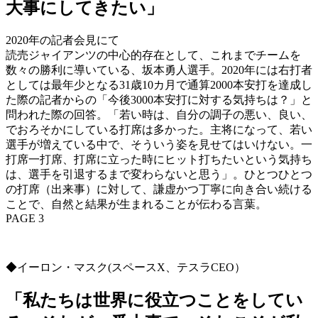
大事にしてきたい」
2020年の記者会見にて
読売ジャイアンツの中心的存在として、これまでチームを
数々の勝利に導いている、坂本勇人選手。2020年には右打者
としては最年少となる31歳10カ月で通算2000本安打を達成し
た際の記者からの「今後3000本安打に対する気持ちは？」と
問われた際の回答。「若い時は、自分の調子の悪い、良い、
でおろそかにしている打席は多かった。主将になって、若い
選手が増えている中で、そういう姿を見せてはいけない。一
打席一打席、打席に立った時にヒット打ちたいという気持ち
は、選手を引退するまで変わらないと思う」。ひとつひとつ
の打席（出来事）に対して、謙虚かつ丁寧に向き合い続ける
ことで、自然と結果が生まれることが伝わる言葉。
PAGE 3
◆イーロン・マスク(スペースX、テスラCEO）
「私たちは世界に役立つことをしてい