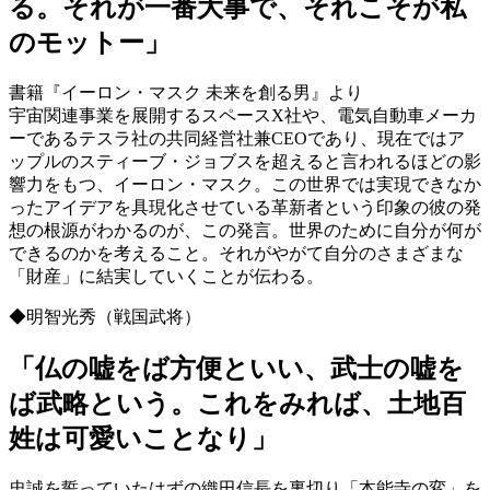
る。それが一番大事で、それこそが私
のモットー」
書籍『イーロン・マスク 未来を創る男』より
宇宙関連事業を展開するスペースX社や、電気自動車メーカ
ーであるテスラ社の共同経営社兼CEOであり、現在ではア
ップルのスティーブ・ジョブスを超えると言われるほどの影
響力をもつ、イーロン・マスク。この世界では実現できなか
ったアイデアを具現化させている革新者という印象の彼の発
想の根源がわかるのが、この発言。世界のために自分が何が
できるのかを考えること。それがやがて自分のさまざまな
「財産」に結実していくことが伝わる。
◆明智光秀（戦国武将）
「仏の嘘をば方便といい、武士の嘘を
ば武略という。これをみれば、土地百
姓は可愛いことなり」
忠誠を誓っていたはずの織田信長を裏切り「本能寺の変」を