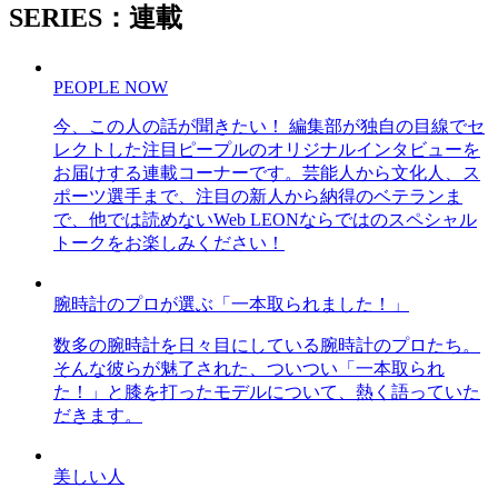
SERIES：連載
PEOPLE NOW
今、この人の話が聞きたい！ 編集部が独自の目線でセ
レクトした注目ピープルのオリジナルインタビューを
お届けする連載コーナーです。芸能人から文化人、ス
ポーツ選手まで、注目の新人から納得のベテランま
で、他では読めないWeb LEONならではのスペシャル
トークをお楽しみください！
腕時計のプロが選ぶ「一本取られました！」
数多の腕時計を日々目にしている腕時計のプロたち。
そんな彼らが魅了された、ついつい「一本取られ
た！」と膝を打ったモデルについて、熱く語っていた
だきます。
美しい人