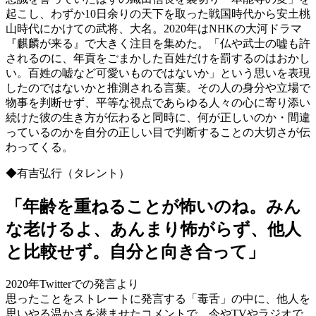
起こし、わずか10日余りの天下を取った戦国時代から安土桃
山時代にかけての武将、大名。2020年はNHKの大河ドラマ
『麒麟が来る』で大きく注目を集めた。「仏や武士の嘘も許
されるのに、年貢をごまかした百姓だけを罰するのはおかし
い。百姓の嘘など可愛いものではないか」という思いを表現
したのではないかと推測される言葉。その人の身分や立場で
物事を判断せず、平等な視点であらゆる人々の心に寄り添い
続けた彼の生き方が伝わると同時に、何が正しいのか・間違
っているのかを自分の正しい目で判断することの大切さが伝
わってくる。
◆有吉弘行（タレント）
「年齢を重ねることが怖いのね。みん
な老けるよ、あんまり怖がらず、他人
と比較せず。自分と向き合って」
2020年Twitterでの発言より
思ったことをストレートに発言する「毒舌」の中に、他人を
思いやる温かさを潜ませたコメントで、今やTVやラジオで