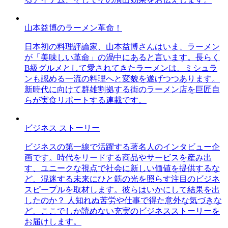
山本益博のラーメン革命！
日本初の料理評論家、山本益博さんはいま、ラーメン
が「美味しい革命」の渦中にあると言います。長らく
B級グルメとして愛されてきたラーメンは、ミシュラ
ンも認める一流の料理へと変貌を遂げつつあります。
新時代に向けて群雄割拠する街のラーメン店を巨匠自
らが実食リポートする連載です。
ビジネス ストーリー
ビジネスの第一線で活躍する著名人のインタビュー企
画です。時代をリードする商品やサービスを産み出
す、ユニークな視点で社会に新しい価値を提供するな
ど、混迷する未来にひと筋の光を照らす注目のビジネ
スピープルを取材します。彼らはいかにして結果を出
したのか？ 人知れぬ苦労や仕事で得た意外な気づきな
ど、ここでしか読めない充実のビジネスストーリーを
お届けします。