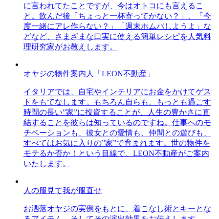
に言われてたことですが、今はオトコにも言えるこ
と。飲んだ後「ちょっと一杯寄ってかない？」、「今
度一緒にアレ作らない？」「週末ホムパしようよ」な
どなど、さまざまな口実に使える簡単レシピを人気料
理研究家がお教えします。
オヤジの物件案内人「LEON不動産」
イタリアでは、自宅やインテリアにお金をかけてゲス
トをもてなします。もちろん自らも。もっとも過ごす
時間の長い”家”に投資することが、人生の豊かさに直
結することを彼らは知っているのですね。仕事へのモ
チベーションも、彼女との愛情も、仲間との遊びも、
すべてはお気に入りの”家”で育まれます。世の物件を
モテるか否か！という目線で、LEON不動産がご案内
いたします。
人の服見て我が服直せ
お洒落オヤジの実例をもとに、着こなし術とキーとな
るアイテム、そしてその演出効果をお伝えします。