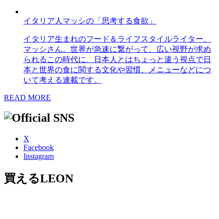
イタリア人マッシの「思考する食欲」
イタリア生まれのフード＆ライフスタイルライター、
マッシさん。世界が急速に繋がって、広い視野が求め
られるこの時代に、日本人とはちょっと違う視点で日
本と世界の食に関する文化や習慣、メニューなどにつ
いて考える連載です。
READ MORE
X
Facebook
Instagram
買えるLEON