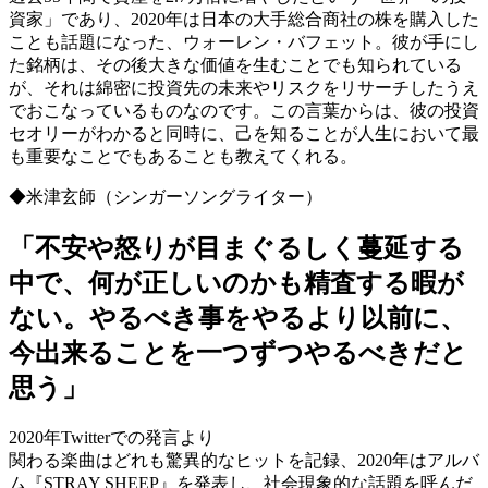
資家」であり、2020年は日本の大手総合商社の株を購入した
ことも話題になった、ウォーレン・バフェット。彼が手にし
た銘柄は、その後大きな価値を生むことでも知られている
が、それは綿密に投資先の未来やリスクをリサーチしたうえ
でおこなっているものなのです。この言葉からは、彼の投資
セオリーがわかると同時に、己を知ることが人生において最
も重要なことでもあることも教えてくれる。
◆米津玄師（シンガーソングライター）
「不安や怒りが目まぐるしく蔓延する
中で、何が正しいのかも精査する暇が
ない。やるべき事をやるより以前に、
今出来ることを一つずつやるべきだと
思う」
2020年Twitterでの発言より
関わる楽曲はどれも驚異的なヒットを記録、2020年はアルバ
ム『STRAY SHEEP』を発表し、社会現象的な話題を呼んだ