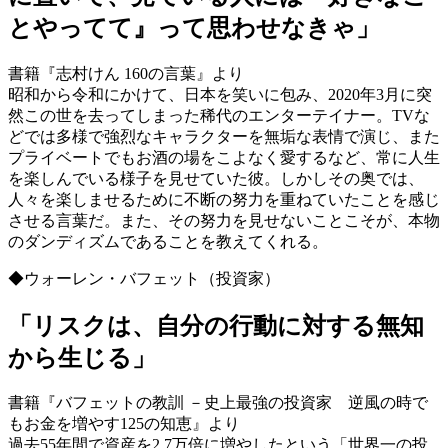
とやってて』って思わせなきゃ」
書籍『志村けん 160の言葉』より
昭和から令和にかけて、日本を笑いに包み、2020年3月に突
然この世を去ってしまった稀代のエンターテイナー。TVな
どでは多様で強烈なキャラクターを無垢な表情で演じ、また
プライベートでもお酒の場をこよなく愛するなど、常に人生
を楽しんでいる様子を見せていた彼。しかしその奥では、
人々を楽しませるために不断の努力を重ねていたことを感じ
させる言葉だ。また、その努力を見せないことこそが、本物
のダンディズムであることを教えてくれる。
◆ウォーレン・バフェット（投資家）
「リスクは、自分の行動に対する無知
から生じる」
書籍『バフェットの教訓 －史上最強の投資家 逆風の時で
もお金を増やす125の知恵』より
過去55年間で資産を2.7万倍に増やしたという「世界一の投