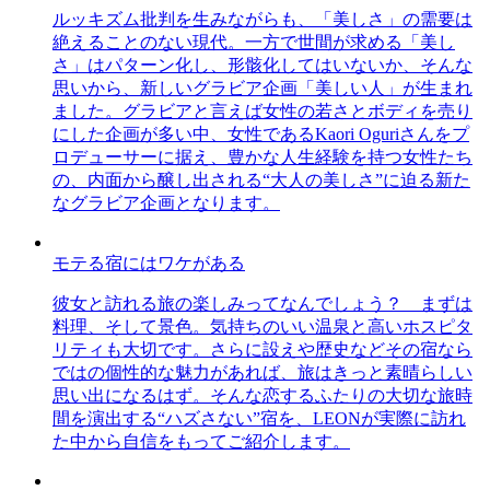
ルッキズム批判を生みながらも、「美しさ」の需要は
絶えることのない現代。一方で世間が求める「美し
さ」はパターン化し、形骸化してはいないか、そんな
思いから、新しいグラビア企画「美しい人」が生まれ
ました。グラビアと言えば女性の若さとボディを売り
にした企画が多い中、女性であるKaori Oguriさんをプ
ロデューサーに据え、豊かな人生経験を持つ女性たち
の、内面から醸し出される“大人の美しさ”に迫る新た
なグラビア企画となります。
モテる宿にはワケがある
彼女と訪れる旅の楽しみってなんでしょう？ まずは
料理、そして景色。気持ちのいい温泉と高いホスピタ
リティも大切です。さらに設えや歴史などその宿なら
ではの個性的な魅力があれば、旅はきっと素晴らしい
思い出になるはず。そんな恋するふたりの大切な旅時
間を演出する“ハズさない”宿を、LEONが実際に訪れ
た中から自信をもってご紹介します。