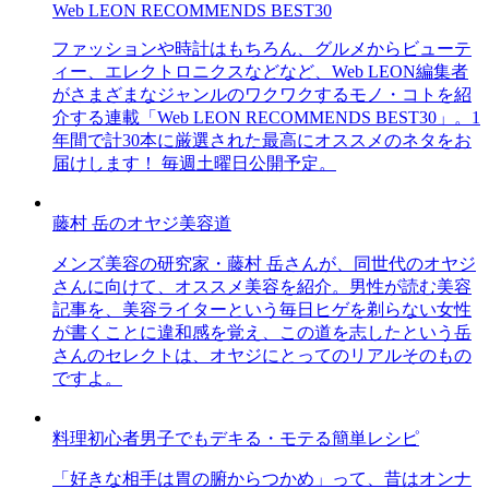
Web LEON RECOMMENDS BEST30
ファッションや時計はもちろん、グルメからビューテ
ィー、エレクトロニクスなどなど、Web LEON編集者
がさまざまなジャンルのワクワクするモノ・コトを紹
介する連載「Web LEON RECOMMENDS BEST30」。1
年間で計30本に厳選された最高にオススメのネタをお
届けします！ 毎週土曜日公開予定。
藤村 岳のオヤジ美容道
メンズ美容の研究家・藤村 岳さんが、同世代のオヤジ
さんに向けて、オススメ美容を紹介。男性が読む美容
記事を、美容ライターという毎日ヒゲを剃らない女性
が書くことに違和感を覚え、この道を志したという岳
さんのセレクトは、オヤジにとってのリアルそのもの
ですよ。
料理初心者男子でもデキる・モテる簡単レシピ
「好きな相手は胃の腑からつかめ」って、昔はオンナ