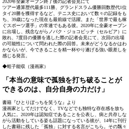
2020年全豪オープン終了後の記者会見にて
ツアー通算歴代最多111勝、グランドスラム優勝回数歴代1位
タイ20勝を獲得するなど、テニス史において数々の記録をも
ち、39歳になった現在も最前線で活躍。また「世界で最も稼
ぐスポーツ選手」の常連でもある彼。2020年に全豪オープン
に出場し、残念ながらノバク・ジョコビッチ（セルビア）に
敗れ、7度目の優勝を逃した際の記者会見にて、次回の出場
の可能性について問われた際の回答。未来がどうなるかはわ
かならいが、今できることを精一杯やり遂げる強い眼差しを
感じる発言。
◆蛭子能収（漫画家）
「本当の意味で孤独を打ち破ることが
できるのは、自分自身の力だけ」
書籍『ひとりぼっちを笑うな』より
漫画家としてだけでなく、TVなどでも独特な存在感を放ち
人気に。2020年は認知症であることを公表し、病と共存しな
がら活動をしている姿も話題になっている彼が、14年に刊行
した書籍に残した「孤独」に対する名言がこちら。その飄々