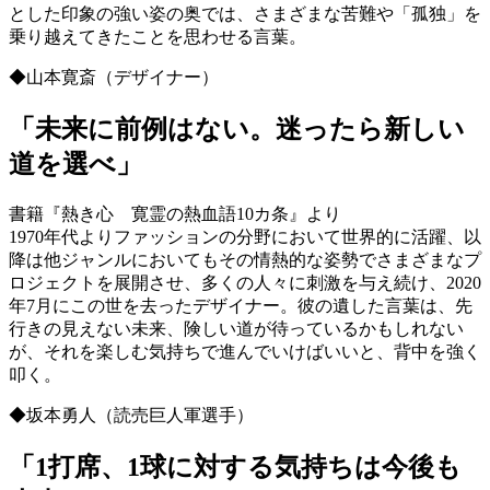
とした印象の強い姿の奥では、さまざまな苦難や「孤独」を
乗り越えてきたことを思わせる言葉。
◆山本寛斎（デザイナー）
「未来に前例はない。迷ったら新しい
道を選べ」
書籍『熱き心 寛霊の熱血語10カ条』より
1970年代よりファッションの分野において世界的に活躍、以
降は他ジャンルにおいてもその情熱的な姿勢でさまざまなプ
ロジェクトを展開させ、多くの人々に刺激を与え続け、2020
年7月にこの世を去ったデザイナー。彼の遺した言葉は、先
行きの見えない未来、険しい道が待っているかもしれない
が、それを楽しむ気持ちで進んでいけばいいと、背中を強く
叩く。
◆坂本勇人（読売巨人軍選手）
「1打席、1球に対する気持ちは今後も