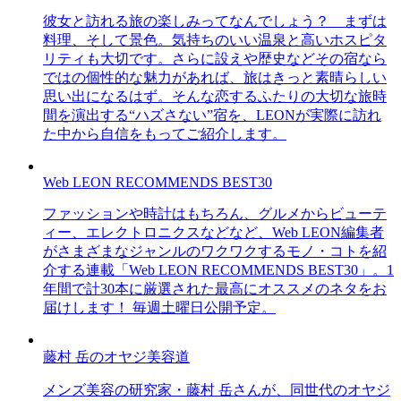
彼女と訪れる旅の楽しみってなんでしょう？ まずは
料理、そして景色。気持ちのいい温泉と高いホスピタ
リティも大切です。さらに設えや歴史などその宿なら
ではの個性的な魅力があれば、旅はきっと素晴らしい
思い出になるはず。そんな恋するふたりの大切な旅時
間を演出する“ハズさない”宿を、LEONが実際に訪れ
た中から自信をもってご紹介します。
Web LEON RECOMMENDS BEST30
ファッションや時計はもちろん、グルメからビューテ
ィー、エレクトロニクスなどなど、Web LEON編集者
がさまざまなジャンルのワクワクするモノ・コトを紹
介する連載「Web LEON RECOMMENDS BEST30」。1
年間で計30本に厳選された最高にオススメのネタをお
届けします！ 毎週土曜日公開予定。
藤村 岳のオヤジ美容道
メンズ美容の研究家・藤村 岳さんが、同世代のオヤジ