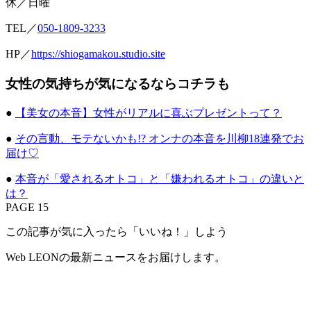
休／日曜
TEL／
050-1809-3233
HP／
https://shiogamakou.studio.site
女性の気持ちが気になるならコチラも
●
【美女の本音】女性がリアルに喜ぶプレゼントって？
●
その言動、モテないかも!? オンナの本音を川柳18連発でお
届け♡
●
本音が「愛されるオトコ」と「嫌われるオトコ」の違いと
は？
PAGE 15
この記事が気に入ったら「いいね！」しよう
Web LEONの最新ニュースをお届けします。