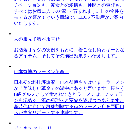
チベーションも、彼女との愛情も、仲間との遊びも、
すべてはお気に入りの”家”で育まれます。世の物件を
モテるか否か！という目線で、LEON不動産がご案内
いたします。
人の服見て我が服直せ
お洒落オヤジの実例をもとに、着こなし術とキーとな
るアイテム、そしてその演出効果をお伝えします。
山本益博のラーメン革命！
日本初の料理評論家、山本益博さんはいま、ラーメン
が「美味しい革命」の渦中にあると言います。長らく
B級グルメとして愛されてきたラーメンは、ミシュラ
ンも認める一流の料理へと変貌を遂げつつあります。
新時代に向けて群雄割拠する街のラーメン店を巨匠自
らが実食リポートする連載です。
ビジネス ストーリー