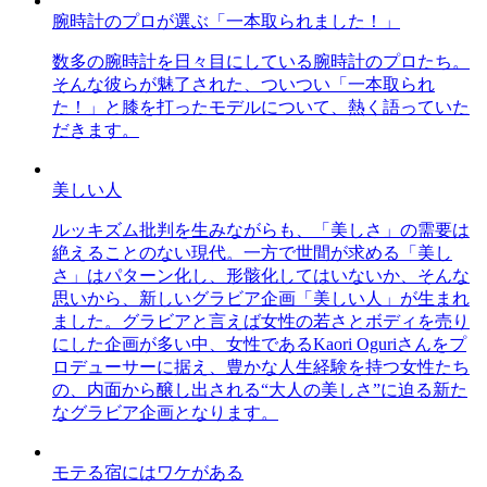
腕時計のプロが選ぶ「一本取られました！」
数多の腕時計を日々目にしている腕時計のプロたち。
そんな彼らが魅了された、ついつい「一本取られ
た！」と膝を打ったモデルについて、熱く語っていた
だきます。
美しい人
ルッキズム批判を生みながらも、「美しさ」の需要は
絶えることのない現代。一方で世間が求める「美し
さ」はパターン化し、形骸化してはいないか、そんな
思いから、新しいグラビア企画「美しい人」が生まれ
ました。グラビアと言えば女性の若さとボディを売り
にした企画が多い中、女性であるKaori Oguriさんをプ
ロデューサーに据え、豊かな人生経験を持つ女性たち
の、内面から醸し出される“大人の美しさ”に迫る新た
なグラビア企画となります。
モテる宿にはワケがある