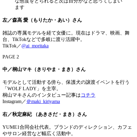
左／森高 愛（もりたか・あい）さん
雑誌の専属モデルを経て女優に。現在はドラマ、映画、舞
台、TikTokなどで多岐に渡り活躍中。
TikTok／
@ai_moritaka
PAGE 2
中／桐山マキ（きりやま・まき）さん
モデルとして活動する傍ら、保護犬の譲渡イベントを行う
「WOLF LADY」を主宰。
桐山マキさんのインタビュー記事は
コチラ
Instagram／
＠maki_kiriyama
右／秋定麻紀 （あきさだ・まき）さん
YUME1合同会社代表。ブランドのディレクション、カフェ
やサロン経営など幅広く活動中。