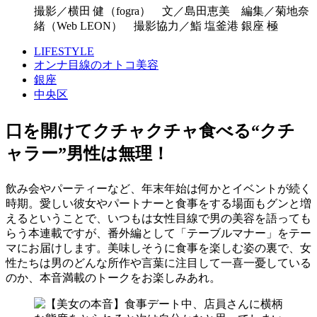
撮影／横田 健（fogra） 文／島田恵美 編集／菊地奈
緒（Web LEON） 撮影協力／鮨 塩釜港 銀座 極
LIFESTYLE
オンナ目線のオトコ美容
銀座
中央区
口を開けてクチャクチャ食べる“クチ
ャラー”男性は無理！
飲み会やパーティーなど、年末年始は何かとイベントが続く
時期。愛しい彼女やパートナーと食事をする場面もグンと増
えるということで、いつもは女性目線で男の美容を語っても
らう本連載ですが、番外編として「テーブルマナー」をテー
マにお届けします。美味しそうに食事を楽しむ姿の裏で、女
性たちは男のどんな所作や言葉に注目して一喜一憂している
のか、本音満載のトークをお楽しみあれ。