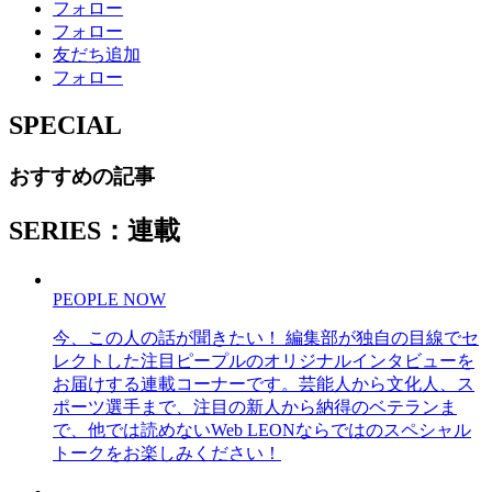
フォロー
フォロー
友だち追加
フォロー
SPECIAL
おすすめの記事
SERIES：連載
PEOPLE NOW
今、この人の話が聞きたい！ 編集部が独自の目線でセ
レクトした注目ピープルのオリジナルインタビューを
お届けする連載コーナーです。芸能人から文化人、ス
ポーツ選手まで、注目の新人から納得のベテランま
で、他では読めないWeb LEONならではのスペシャル
トークをお楽しみください！