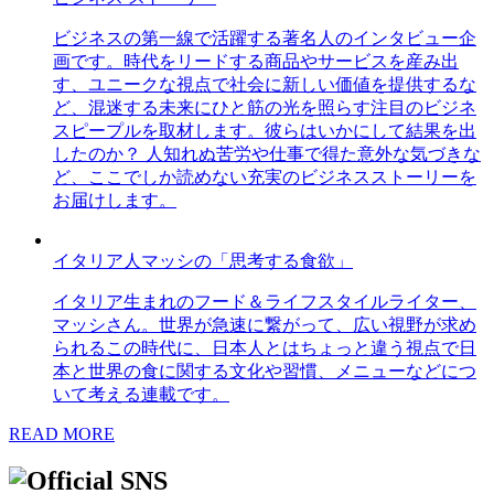
ビジネスの第一線で活躍する著名人のインタビュー企
画です。時代をリードする商品やサービスを産み出
す、ユニークな視点で社会に新しい価値を提供するな
ど、混迷する未来にひと筋の光を照らす注目のビジネ
スピープルを取材します。彼らはいかにして結果を出
したのか？ 人知れぬ苦労や仕事で得た意外な気づきな
ど、ここでしか読めない充実のビジネスストーリーを
お届けします。
イタリア人マッシの「思考する食欲」
イタリア生まれのフード＆ライフスタイルライター、
マッシさん。世界が急速に繋がって、広い視野が求め
られるこの時代に、日本人とはちょっと違う視点で日
本と世界の食に関する文化や習慣、メニューなどにつ
いて考える連載です。
READ MORE