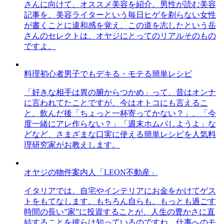
さんに向けて、オススメ美容を紹介。男性が読む美容
記事を、美容ライターという毎日ヒゲを剃らない女性
が書くことに違和感を覚え、この道を志したという岳
さんのセレクトは、オヤジにとってのリアルそのもの
ですよ。
料理初心者男子でもデキる・モテる簡単レシピ
「好きな相手は胃の腑からつかめ」って、昔はオンナ
に言われてたことですが、今はオトコにも言えるこ
と。飲んだ後「ちょっと一杯寄ってかない？」、「今
度一緒にアレ作らない？」「週末ホムパしようよ」な
どなど、さまざまな口実に使える簡単レシピを人気料
理研究家がお教えします。
オヤジの物件案内人「LEON不動産」
イタリアでは、自宅やインテリアにお金をかけてゲス
トをもてなします。もちろん自らも。もっとも過ごす
時間の長い”家”に投資することが、人生の豊かさに直
結することを彼らは知っているのですね。仕事へのモ