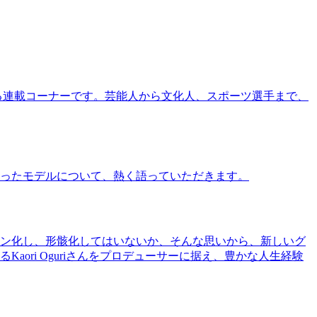
る連載コーナーです。芸能人から文化人、スポーツ選手まで、
ったモデルについて、熱く語っていただきます。
ン化し、形骸化してはいないか、そんな思いから、新しいグ
ri Oguriさんをプロデューサーに据え、豊かな人生経験