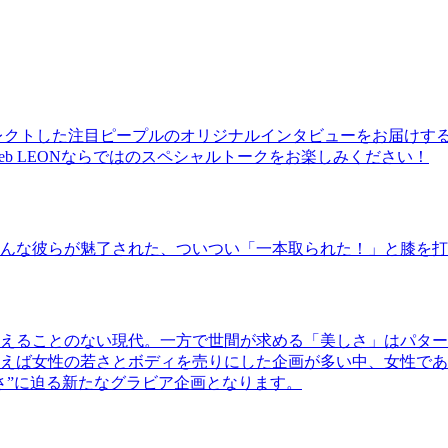
レクトした注目ピープルのオリジナルインタビューをお届けす
b LEONならではのスペシャルトークをお楽しみください！
んな彼らが魅了された、ついつい「一本取られた！」と膝を打
えることのない現代。一方で世間が求める「美しさ」はパター
ば女性の若さとボディを売りにした企画が多い中、女性であるKao
さ”に迫る新たなグラビア企画となります。