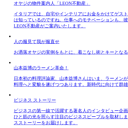
オヤジの物件案内人「LEON不動産」
イタリアでは、自宅やインテリアにお金をかけてゲスト
は知っているのですね。仕事へのモチベーションも、彼
LEON不動産がご案内いたします。
人の服見て我が服直せ
お洒落オヤジの実例をもとに、着こなし術とキーとなる
山本益博のラーメン革命！
日本初の料理評論家、山本益博さんはいま、ラーメンが
料理へと変貌を遂げつつあります。新時代に向けて群雄
ビジネス ストーリー
ビジネスの第一線で活躍する著名人のインタビュー企画
ひと筋の光を照らす注目のビジネスピープルを取材しま
スストーリーをお届けします。