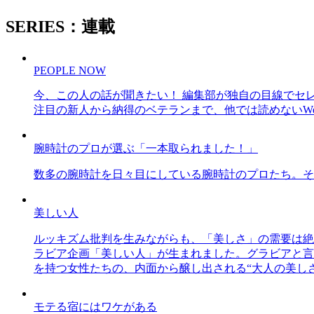
SERIES：連載
PEOPLE NOW
今、この人の話が聞きたい！ 編集部が独自の目線でセ
注目の新人から納得のベテランまで、他では読めないWe
腕時計のプロが選ぶ「一本取られました！」
数多の腕時計を日々目にしている腕時計のプロたち。そ
美しい人
ルッキズム批判を生みながらも、「美しさ」の需要は絶
ラビア企画「美しい人」が生まれました。グラビアと言え
を持つ女性たちの、内面から醸し出される“大人の美し
モテる宿にはワケがある