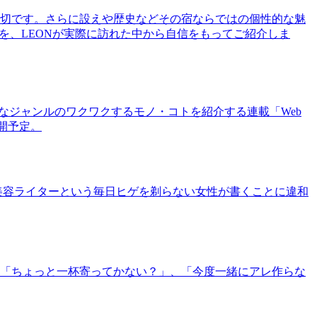
切です。さらに設えや歴史などその宿ならではの個性的な魅
を、LEONが実際に訪れた中から自信をもってご紹介しま
まなジャンルのワクワクするモノ・コトを紹介する連載「Web
公開予定。
美容ライターという毎日ヒゲを剃らない女性が書くことに違和
「ちょっと一杯寄ってかない？」、「今度一緒にアレ作らな