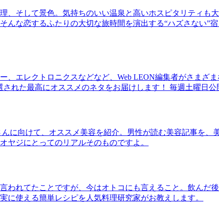
理、そして景色。気持ちのいい温泉と高いホスピタリティも大
そんな恋するふたりの大切な旅時間を演出する“ハズさない”宿
、エレクトロニクスなどなど、Web LEON編集者がさまざ
30本に厳選された最高にオススメのネタをお届けします！ 毎週土曜日
さんに向けて、オススメ美容を紹介。男性が読む美容記事を、
オヤジにとってのリアルそのものですよ。
言われてたことですが、今はオトコにも言えること。飲んだ後
実に使える簡単レシピを人気料理研究家がお教えします。