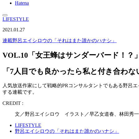
Hatena
LIFESTYLE
2021.01.27
連載
野呂エイシロウの「それはまた誰かのハナシ」
VOL.10「女王蜂はサンダーバード！？
「7人目でも良かったら私と付き合わな
人気放送作家にして戦略的PRコンサルタントでもある野呂
する連載です。
CREDIT :
文／野呂エイシロウ イラスト／早乙女道春、林田秀一
LIFESTYLE
野呂エイシロウの「それはまた誰かのハナシ」