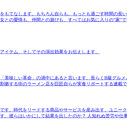
をもてなします。もちろん自らも。もっとも過ごす時間の長い
女との愛情も、仲間との遊びも、すべてはお気に入りの”家”
アイテム、そしてその演出効果をお伝えします。
「美味しい革命」の渦中にあると言います。長らくB級グルメ
割拠する街のラーメン店を巨匠自らが実食リポートする連載で
です。時代をリードする商品やサービスを産み出す、ユニーク
す。彼らはいかにして結果を出したのか？ 人知れぬ苦労や仕