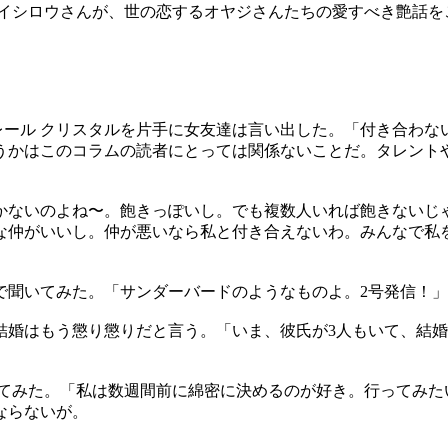
エイシロウさんが、世の恋するオヤジさんたちの愛すべき艶話を
レール クリスタルを片手に女友達は言い出した。「付き合わな
うかはこのコラムの読者にとっては関係ないことだ。タレント
かないのよね〜。飽きっぽいし。でも複数人いれば飽きないじゃ
な仲がいいし。仲が悪いなら私と付き合えないわ。みんなで私
聞いてみた。「サンダーバードのようなものよ。2号発信！」と
結婚はもう懲り懲りだと言う。「いま、彼氏が3人もいて、結婚
げてみた。「私は数週間前に綿密に決めるのが好き。行ってみた
ならないが。