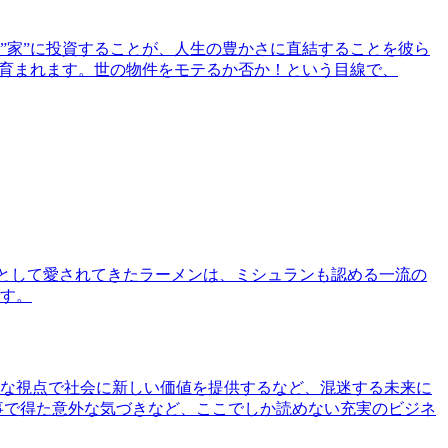
”家”に投資することが、人生の豊かさに直結することを彼ら
で育まれます。世の物件をモテるか否か！という目線で、
として愛されてきたラーメンは、ミシュランも認める一流の
す。
な視点で社会に新しい価値を提供するなど、混迷する未来に
事で得た意外な気づきなど、ここでしか読めない充実のビジネ