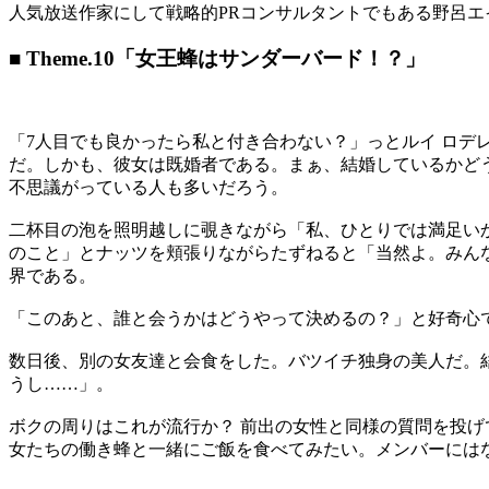
人気放送作家にして戦略的PRコンサルタントでもある野呂
■ Theme.10「女王蜂はサンダーバード！？」
「7人目でも良かったら私と付き合わない？」っとルイ ロデ
だ。しかも、彼女は既婚者である。まぁ、結婚しているかど
不思議がっている人も多いだろう。
二杯目の泡を照明越しに覗きながら「私、ひとりでは満足い
のこと」とナッツを頬張りながらたずねると「当然よ。みん
界である。
「このあと、誰と会うかはどうやって決めるの？」と好奇心で
数日後、別の女友達と会食をした。バツイチ独身の美人だ。
うし……」。
ボクの周りはこれが流行か？ 前出の女性と同様の質問を投
女たちの働き蜂と一緒にご飯を食べてみたい。メンバーには