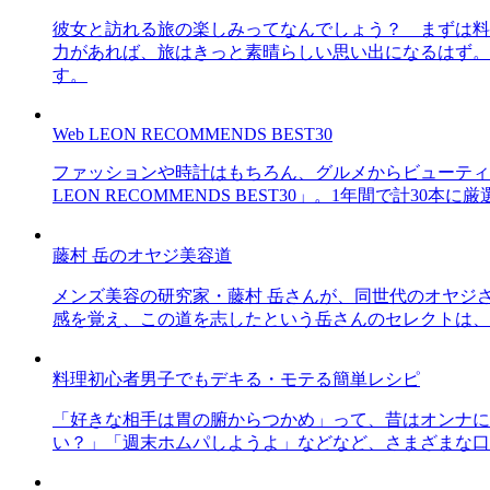
彼女と訪れる旅の楽しみってなんでしょう？ まずは料
力があれば、旅はきっと素晴らしい思い出になるはず。
す。
Web LEON RECOMMENDS BEST30
ファッションや時計はもちろん、グルメからビューティー
LEON RECOMMENDS BEST30」。1年間で計
藤村 岳のオヤジ美容道
メンズ美容の研究家・藤村 岳さんが、同世代のオヤジ
感を覚え、この道を志したという岳さんのセレクトは、
料理初心者男子でもデキる・モテる簡単レシピ
「好きな相手は胃の腑からつかめ」って、昔はオンナに
い？」「週末ホムパしようよ」などなど、さまざまな口