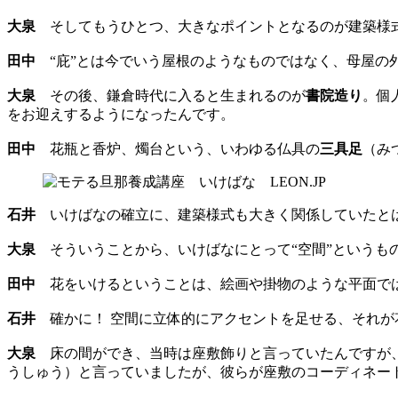
大泉
そしてもうひとつ、大きなポイントとなるのが建築様
田中
“庇”とは今でいう屋根のようなものではなく、母屋の
大泉
その後、鎌倉時代に入ると生まれるのが
書院造り
。個
をお迎えするようになったんです。
田中
花瓶と香炉、燭台という、いわゆる仏具の
三具足
（み
石井
いけばなの確立に、建築様式も大きく関係していたと
大泉
そういうことから、いけばなにとって“空間”というも
田中
花をいけるということは、絵画や掛物のような平面で
石井
確かに！ 空間に立体的にアクセントを足せる、それが
大泉
床の間ができ、当時は座敷飾りと言っていたんですが、
うしゅう）と言っていましたが、彼らが座敷のコーディネー