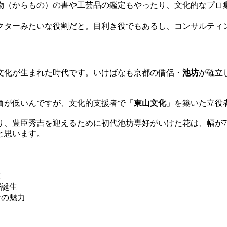
（からもの）の書や工芸品の鑑定もやったり、文化的なプロ
ターみたいな役割だと。目利き役でもあるし、コンサルティ
文化が生まれた時代です。いけばなも京都の僧侶・
池坊
が確立
価が低いんですが、文化的支援者で「
東山文化
」を築いた立役
、豊臣秀吉を迎えるために初代池坊専好がいけた花は、幅が7
と思います。
立
が誕生
なの魅力