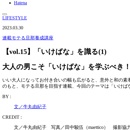
Hatena
LIFESTYLE
2023.03.30
連載
モテる旦那養成講座
【vol.15】「いけばな」を識る(1)
大人の男こそ「いけばな」を学ぶべき！
いい大人になってお付き合いの幅も広がると、意外と和の素
のもと、モテる旦那を目指す連載、今回のテーマは「いけば
BY :
文／牛丸由紀子
CREDIT :
文／牛丸由紀子 写真／田中駿伍（maettico） 