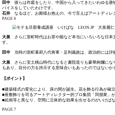
田中
彼らは作庭をしたり、中国から入ってきたいわゆる唐物
バイスをしていたわけです。
石井
なるほど。お殿様お抱えの、今で言えばアートディレク
PAGE 6
大泉
さらに室町時代はお茶や能など本当にいろいろな日本
す。
田中
当時の室町幕府八代将軍・足利義政は、政治的には評
大泉
さらに安土桃山時代になると書院造りも豪華絢爛になり
もあり、自分の力を誇示する意味合いもあったのではないか
【ポイント】
■建築様式の変化により、床の間が誕生。花を飾る行為が確
■座敷飾りを司るアートディレクター的プロ集団「同朋衆」
■絵画等と異なり、空間に立体的な効果を出せるのがいけば
PAGE 7