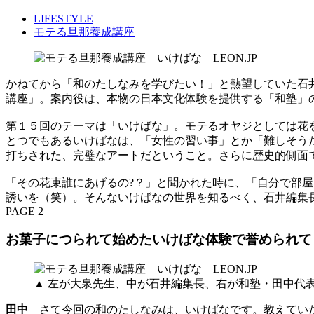
LIFESTYLE
モテる旦那養成講座
かねてから「和のたしなみを学びたい！」と熱望していた石
講座」。案内役は、本物の日本文化体験を提供する「和塾」
第１５回のテーマは「いけばな」。モテるオヤジとしては花を
とつでもあるいけばなは、「女性の習い事」とか「難しそう
打ちされた、完璧なアートだということ。さらに歴史的側面
「その花束誰にあげるの?？」と聞かれた時に、「自分で部
誘いを（笑）。そんないけばなの世界を知るべく、石井編集
PAGE 2
お菓子につられて始めたいけばな体験で誉められ
▲ 左が大泉先生、中が石井編集長、右が和塾・田中代
田中
さて今回の和のたしなみは、いけばなです。教えてい