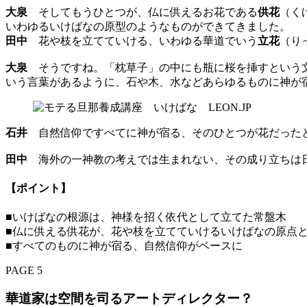
大泉
そしてもうひとつが、仏に供えるお花である
供花
（く
いわゆるいけばなの原型のようなものができてきました。
田中
花や枝を立てていける、いわゆる華道でいう
立花
（り
大泉
そうですね。「枕草子」の中にも瓶に桜を挿すという文
いう言葉があるように、石や木、水などあらゆるものに神が
石井
自然信仰ですべてに神が宿る、そのひとつが花だった
田中
海外の一神教の考えでは生まれない、その成り立ちは
【ポイント】
■いけばなの根源は、神様を招く依代として立てた常盤木
■仏に供える供花が、花や枝を立てていけるいけばなの原点
■すべてのものに神が宿る、自然信仰がベースに
PAGE 5
華道家は空間を司るアートディレクター？