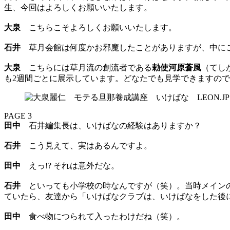
生、今回はよろしくお願いいたします。
大泉
こちらこそよろしくお願いいたします。
石井
草月会館は何度かお邪魔したことがありますが、中に
大泉
こちらには草月流の創流者である
勅使河原蒼風
（てし
も2週間ごとに展示しています。どなたでも見学できますの
PAGE 3
田中
石井編集長は、いけばなの経験はありますか？
石井
こう見えて、実はあるんですよ。
田中
えっ!? それは意外だな。
石井
といっても小学校の時なんですが（笑）。当時メインの
ていたら、友達から「いけばなクラブは、いけばなをした後
田中
食べ物につられて入ったわけだね（笑）。