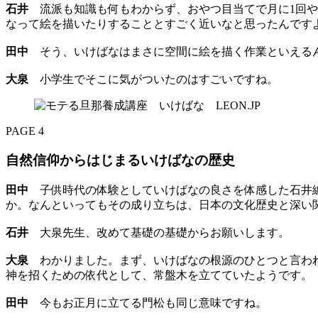
石井
流派も知識も何もわからず、おやつ目当てで月に1回や
なって絵を描いたりすることとすごく近いなと思ったんです
田中
そう、いけばなはまさに空間に絵を描く作業といえる
大泉
小学生でそこに気がついたのはすごいですね。
PAGE 4
自然信仰からはじまるいけばなの歴史
田中
子供時代の体験としていけばなの良さを体感した石井編
か。なんといってもその成り立ちは、日本の文化歴史と深い
石井
大泉先生、改めて基礎の基礎からお願いします。
大泉
わかりました。まず、いけばなの根源のひとつと言わ
神を招くための依代として、常盤木を立てていたようです。
田中
今もお正月に立てる門松も同じ意味ですね。