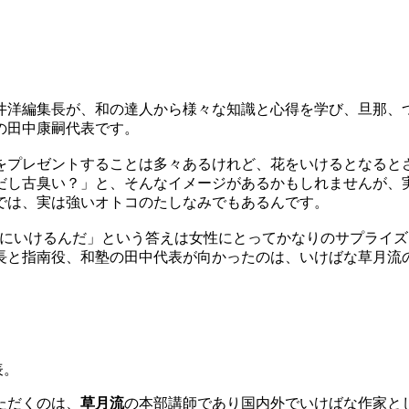
井洋編集長が、和の達人から様々な知識と心得を学び、旦那、
の田中康嗣代表です。
プレゼントすることは多々あるけれど、花をいけるとなるとさ
だし古臭い？」と、そんなイメージがあるかもしれませんが、
では、実は強いオトコのたしなみでもあるんです。
屋にいけるんだ」という答えは女性にとってかなりのサプライ
長と指南役、和塾の田中代表が向かったのは、いけばな草月流
て
表。
ただくのは、
草月流
の本部講師であり国内外でいけばな作家と