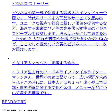
ビジネス ストーリー
ビジネスの第一線で活躍する著名人のインタビュー企
画です。時代をリードする商品やサービスを産み出
す、ユニークな視点で社会に新しい価値を提供するな
ど、混迷する未来にひと筋の光を照らす注目のビジネ
スピープルを取材します。彼らはいかにして結果を出
したのか？ 人知れぬ苦労や仕事で得た意外な気づきな
ど、ここでしか読めない充実のビジネスストーリーを
お届けします。
イタリア人マッシの「思考する食欲」
イタリア生まれのフード＆ライフスタイルライター、
マッシさん。世界が急速に繋がって、広い視野が求め
られるこの時代に、日本人とはちょっと違う視点で日
本と世界の食に関する文化や習慣、メニューなどにつ
いて考える連載です。
READ MORE