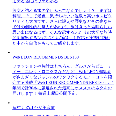
モテる宿にはワケがある
彼女と訪れる旅の楽しみってなんでしょう？ まずは
料理、そして景色。気持ちのいい温泉と高いホスピタ
リティも大切です。さらに設えや歴史などその宿なら
ではの個性的な魅力があれば、旅はきっと素晴らしい
思い出になるはず。そんな恋するふたりの大切な旅時
間を演出する“ハズさない”宿を、LEONが実際に訪れ
た中から自信をもってご紹介します。
Web LEON RECOMMENDS BEST30
ファッションや時計はもちろん、グルメからビューテ
ィー、エレクトロニクスなどなど、Web LEON編集者
がさまざまなジャンルのワクワクするモノ・コトを紹
介する連載「Web LEON RECOMMENDS BEST30」。1
年間で計30本に厳選された最高にオススメのネタをお
届けします！ 毎週土曜日公開予定。
藤村 岳のオヤジ美容道