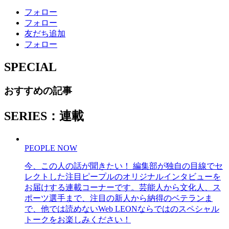
フォロー
フォロー
友だち追加
フォロー
SPECIAL
おすすめの記事
SERIES：連載
PEOPLE NOW
今、この人の話が聞きたい！ 編集部が独自の目線でセ
レクトした注目ピープルのオリジナルインタビューを
お届けする連載コーナーです。芸能人から文化人、ス
ポーツ選手まで、注目の新人から納得のベテランま
で、他では読めないWeb LEONならではのスペシャル
トークをお楽しみください！