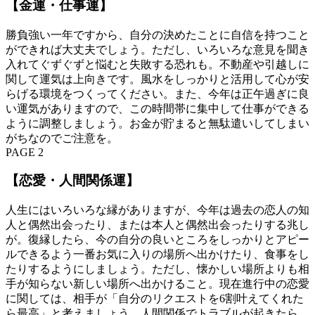
【金運・仕事運】
勝負強い一年ですから、自分の決めたことに自信を持つこと
ができれば大丈夫でしょう。ただし、いろいろな意見を聞き
入れてぐずぐずと悩むと失敗する恐れも。不動産や引越しに
関して運気は上向きです。風水をしっかりと活用して心が安
らげる環境をつくってください。また、今年は正午過ぎに良
い運気がありますので、この時間帯に集中して仕事ができる
ように調整しましょう。お金が貯まると無駄遣いしてしまい
がちなのでご注意を。
PAGE 2
【恋愛・人間関係運】
人生にはいろいろな縁がありますが、今年は過去の恋人の知
人と偶然出会ったり、または本人と偶然出会ったりする兆し
が。復縁したら、今の自分の良いところをしっかりとアピー
ルできるよう一番お気に入りの場所へ出かけたり、食事をし
たりするようにしましょう。ただし、懐かしい場所よりも相
手が知らない新しい場所へ出かけること。現在進行中の恋愛
に関しては、相手が「自分のリクエストを6割叶えてくれた
ら最高」と考えましょう。人間関係でトラブルが起きたら、