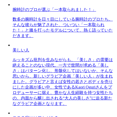
腕時計のプロが選ぶ「一本取られました！」
数多の腕時計を日々目にしている腕時計のプロたち。
そんな彼らが魅了された、ついつい「一本取られ
た！」と膝を打ったモデルについて、熱く語っていた
だきます。
美しい人
ルッキズム批判を生みながらも、「美しさ」の需要は
絶えることのない現代。一方で世間が求める「美し
さ」はパターン化し、形骸化してはいないか、そんな
思いから、新しいグラビア企画「美しい人」が生まれ
ました。グラビアと言えば女性の若さとボディを売り
にした企画が多い中、女性であるKaori Oguriさんをプ
ロデューサーに据え、豊かな人生経験を持つ女性たち
の、内面から醸し出される“大人の美しさ”に迫る新た
なグラビア企画となります。