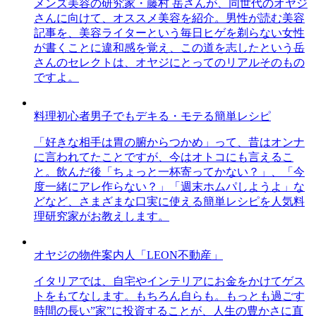
メンズ美容の研究家・藤村 岳さんが、同世代のオヤジ
さんに向けて、オススメ美容を紹介。男性が読む美容
記事を、美容ライターという毎日ヒゲを剃らない女性
が書くことに違和感を覚え、この道を志したという岳
さんのセレクトは、オヤジにとってのリアルそのもの
ですよ。
料理初心者男子でもデキる・モテる簡単レシピ
「好きな相手は胃の腑からつかめ」って、昔はオンナ
に言われてたことですが、今はオトコにも言えるこ
と。飲んだ後「ちょっと一杯寄ってかない？」、「今
度一緒にアレ作らない？」「週末ホムパしようよ」な
どなど、さまざまな口実に使える簡単レシピを人気料
理研究家がお教えします。
オヤジの物件案内人「LEON不動産」
イタリアでは、自宅やインテリアにお金をかけてゲス
トをもてなします。もちろん自らも。もっとも過ごす
時間の長い”家”に投資することが、人生の豊かさに直