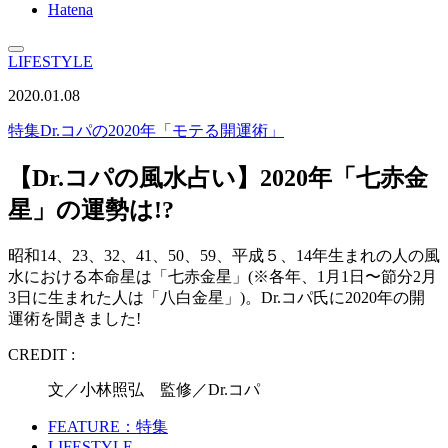
Hatena
LIFESTYLE
2020.01.08
特集
Dr.コパの2020年「モテる開運術」
【Dr.コパの風水占い】2020年「七赤金
星」の運勢は!?
昭和14、23、32、41、50、59、平成５、14年生まれの人の風
水における本命星は「七赤金星」(※各年、1月1日〜節分2月
3日に生まれた人は「八白金星」)。Dr.コパ氏に2020年の開
運術を聞きました!
CREDIT :
文／小林照弘 監修／Dr.コパ
FEATURE：特集
LIFESTYLE