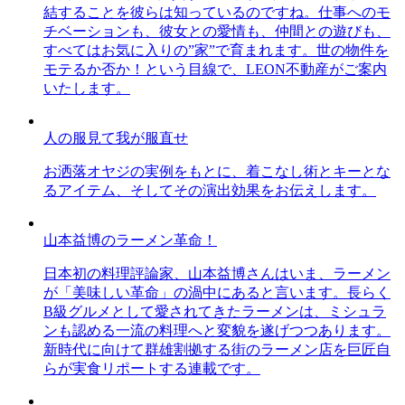
結することを彼らは知っているのですね。仕事へのモ
チベーションも、彼女との愛情も、仲間との遊びも、
すべてはお気に入りの”家”で育まれます。世の物件を
モテるか否か！という目線で、LEON不動産がご案内
いたします。
人の服見て我が服直せ
お洒落オヤジの実例をもとに、着こなし術とキーとな
るアイテム、そしてその演出効果をお伝えします。
山本益博のラーメン革命！
日本初の料理評論家、山本益博さんはいま、ラーメン
が「美味しい革命」の渦中にあると言います。長らく
B級グルメとして愛されてきたラーメンは、ミシュラ
ンも認める一流の料理へと変貌を遂げつつあります。
新時代に向けて群雄割拠する街のラーメン店を巨匠自
らが実食リポートする連載です。