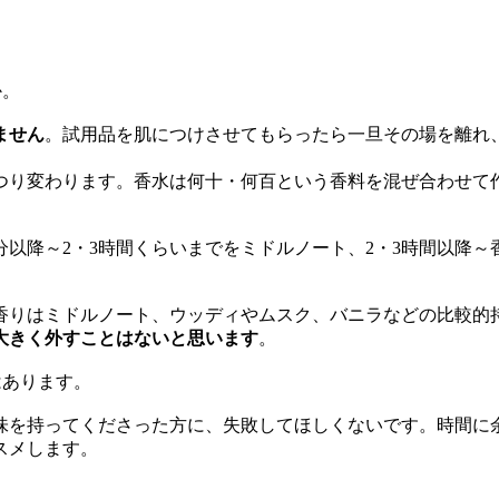
か。
ません
。試用品を肌につけさせてもらったら一旦その場を離れ
つり変わります。香水は何十・何百という香料を混ぜ合わせて
5分以降～2・3時間くらいまでをミドルノート、2・3時間以降
香りはミドルノート、ウッディやムスク、バニラなどの比較的
大きく外すことはないと思います
。
はあります。
を持ってくださった方に、失敗してほしくないです。時間に
スメします。