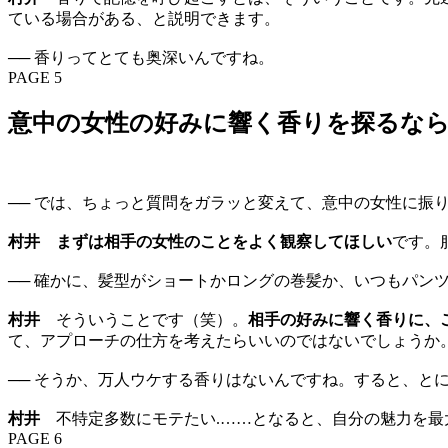
ている場合がある、と説明できます。
── 香りってとても奥深いんですね。
PAGE 5
意中の女性の好みに響く香りを探るな
── では、ちょっと質問をガラッと変えて、意中の女性に振
村井
まずは相手の女性のことをよく観察してほしい
です。
── 確かに、髪型がショートかロングの巻髪か、いつもパン
村井
そういうことです（笑）。
相手の好みに響く香りに、
て、アプローチの仕方を考えたらいいのではないでしょうか
── そうか、万人ウケする香りはないんですね。すると、と
村井
不特定多数にモテたい.……となると、自分の魅力を最
PAGE 6