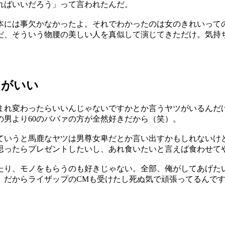
ればいいだろう」って言われたんだ。
本には事欠かなかったよ。それでわかったのは女のきれいって
だ、そういう物腰の美しい人を真似して演じてきただけ。気持
男がいい
まれ変わったらいいんじゃないですかとか言うヤツがいるんだ
の男より60のババァの方が全然好きだから（笑）。
ていうと馬鹿なヤツは男尊女卑だとか言い出すかもしれないけ
思ったらプレゼントしたいし、あれ食いたいと言えば食わせて
たり、モノをもらうのも好きじゃない。全部、俺がしてあげた
。だからライザップのCMも受けたし死ぬ気で頑張ってるんで