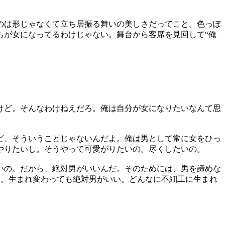
のは形じゃなくて立ち居振る舞いの美しさだってこと。色っぽ
ちが女になってるわけじゃない。舞台から客席を見回して“俺
けど。そんなわけねえだろ。俺は自分が女になりたいなんて思
ど、そういうことじゃないんだよ。俺は男として常に女をひっ
やりたいし。そうやって可愛がりたいの。尽くしたいの。
いの。だから、絶対男がいいんだ。そのためには、男を諦めな
す。生まれ変わっても絶対男がいい。どんなに不細工に生まれ