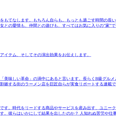
をもてなします。もちろん自らも。もっとも過ごす時間の長い
女との愛情も、仲間との遊びも、すべてはお気に入りの”家”
アイテム、そしてその演出効果をお伝えします。
「美味しい革命」の渦中にあると言います。長らくB級グルメ
割拠する街のラーメン店を巨匠自らが実食リポートする連載で
です。時代をリードする商品やサービスを産み出す、ユニーク
す。彼らはいかにして結果を出したのか？ 人知れぬ苦労や仕