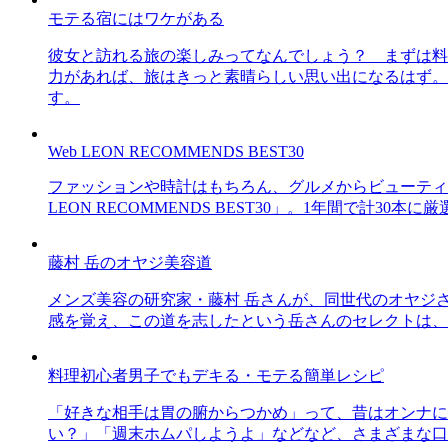
モテる宿にはワケがある
彼女と訪れる旅の楽しみってなんでしょう？ まずは料
力があれば、旅はきっと素晴らしい思い出になるはず。
す。
Web LEON RECOMMENDS BEST30
ファッションや時計はもちろん、グルメからビューティー
LEON RECOMMENDS BEST30」。1年間で計
藤村 岳のオヤジ美容道
メンズ美容の研究家・藤村 岳さんが、同世代のオヤジ
感を覚え、この道を志したという岳さんのセレクトは、
料理初心者男子でもデキる・モテる簡単レシピ
「好きな相手は胃の腑からつかめ」って、昔はオンナに
い？」「週末ホムパしようよ」などなど、さまざまな口