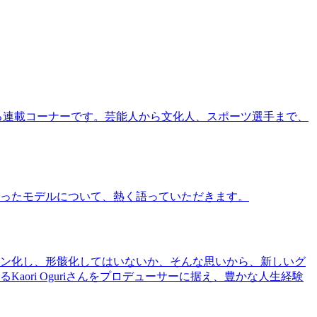
る連載コーナーです。芸能人から文化人、スポーツ選手まで、
ったモデルについて、熱く語っていただきます。
ン化し、形骸化してはいないか、そんな思いから、新しいグ
ri Oguriさんをプロデューサーに据え、豊かな人生経験