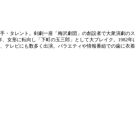
優・歌手・タレント。剣劇一座「梅沢劇団」の創設者で大衆演劇の
76年、女形に転向し「下町の玉三郎」として大ブレイク。1982
ら、テレビにも数多く出演。バラエティや情報番組での歯に衣