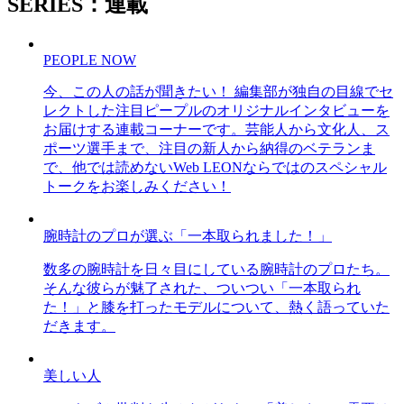
SERIES：連載
PEOPLE NOW
今、この人の話が聞きたい！ 編集部が独自の目線でセ
レクトした注目ピープルのオリジナルインタビューを
お届けする連載コーナーです。芸能人から文化人、ス
ポーツ選手まで、注目の新人から納得のベテランま
で、他では読めないWeb LEONならではのスペシャル
トークをお楽しみください！
腕時計のプロが選ぶ「一本取られました！」
数多の腕時計を日々目にしている腕時計のプロたち。
そんな彼らが魅了された、ついつい「一本取られ
た！」と膝を打ったモデルについて、熱く語っていた
だきます。
美しい人