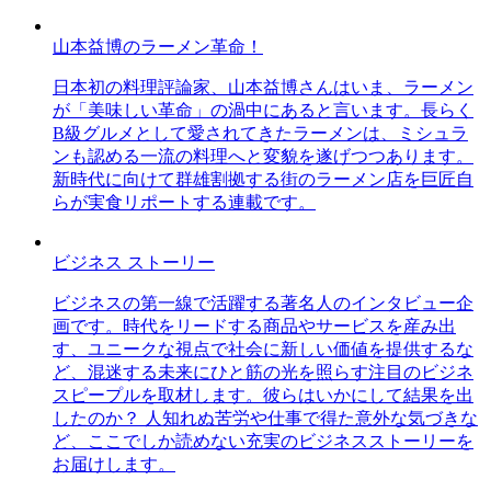
山本益博のラーメン革命！
日本初の料理評論家、山本益博さんはいま、ラーメン
が「美味しい革命」の渦中にあると言います。長らく
B級グルメとして愛されてきたラーメンは、ミシュラ
ンも認める一流の料理へと変貌を遂げつつあります。
新時代に向けて群雄割拠する街のラーメン店を巨匠自
らが実食リポートする連載です。
ビジネス ストーリー
ビジネスの第一線で活躍する著名人のインタビュー企
画です。時代をリードする商品やサービスを産み出
す、ユニークな視点で社会に新しい価値を提供するな
ど、混迷する未来にひと筋の光を照らす注目のビジネ
スピープルを取材します。彼らはいかにして結果を出
したのか？ 人知れぬ苦労や仕事で得た意外な気づきな
ど、ここでしか読めない充実のビジネスストーリーを
お届けします。