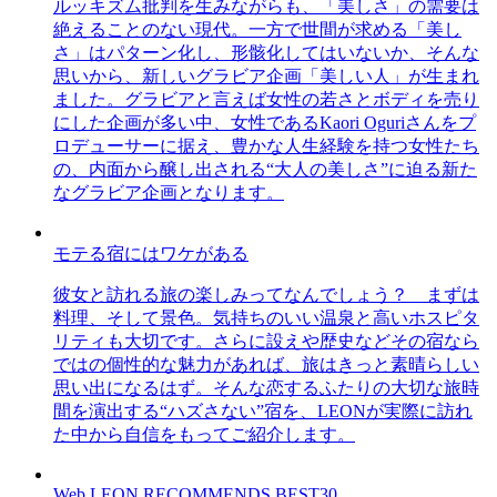
ルッキズム批判を生みながらも、「美しさ」の需要は
絶えることのない現代。一方で世間が求める「美し
さ」はパターン化し、形骸化してはいないか、そんな
思いから、新しいグラビア企画「美しい人」が生まれ
ました。グラビアと言えば女性の若さとボディを売り
にした企画が多い中、女性であるKaori Oguriさんをプ
ロデューサーに据え、豊かな人生経験を持つ女性たち
の、内面から醸し出される“大人の美しさ”に迫る新た
なグラビア企画となります。
モテる宿にはワケがある
彼女と訪れる旅の楽しみってなんでしょう？ まずは
料理、そして景色。気持ちのいい温泉と高いホスピタ
リティも大切です。さらに設えや歴史などその宿なら
ではの個性的な魅力があれば、旅はきっと素晴らしい
思い出になるはず。そんな恋するふたりの大切な旅時
間を演出する“ハズさない”宿を、LEONが実際に訪れ
た中から自信をもってご紹介します。
Web LEON RECOMMENDS BEST30