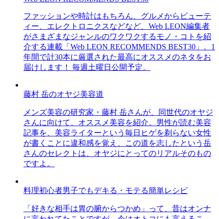
ファッションや時計はもちろん、グルメからビューテ
ィー、エレクトロニクスなどなど、Web LEON編集者
がさまざまなジャンルのワクワクするモノ・コトを紹
介する連載「Web LEON RECOMMENDS BEST30」。1
年間で計30本に厳選された最高にオススメのネタをお
届けします！ 毎週土曜日公開予定。
藤村 岳のオヤジ美容道
メンズ美容の研究家・藤村 岳さんが、同世代のオヤジ
さんに向けて、オススメ美容を紹介。男性が読む美容
記事を、美容ライターという毎日ヒゲを剃らない女性
が書くことに違和感を覚え、この道を志したという岳
さんのセレクトは、オヤジにとってのリアルそのもの
ですよ。
料理初心者男子でもデキる・モテる簡単レシピ
「好きな相手は胃の腑からつかめ」って、昔はオンナ
に言われてたことですが、今はオトコにも言えるこ