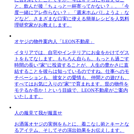
と。飲んだ後「ちょっと一杯寄ってかない？」、「今
度一緒にアレ作らない？」「週末ホムパしようよ」な
どなど、さまざまな口実に使える簡単レシピを人気料
理研究家がお教えします。
オヤジの物件案内人「LEON不動産」
イタリアでは、自宅やインテリアにお金をかけてゲス
トをもてなします。もちろん自らも。もっとも過ごす
時間の長い”家”に投資することが、人生の豊かさに直
結することを彼らは知っているのですね。仕事へのモ
チベーションも、彼女との愛情も、仲間との遊びも、
すべてはお気に入りの”家”で育まれます。世の物件を
モテるか否か！という目線で、LEON不動産がご案内
いたします。
人の服見て我が服直せ
お洒落オヤジの実例をもとに、着こなし術とキーとな
るアイテム、そしてその演出効果をお伝えします。