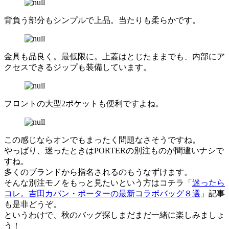
背負う部分もシンプルで上品。当たりも柔らかです。
金具も品良く。最低限に。上蓋はとじたままでも、内部にア
クセスできるジップも装備しています。
フロントの大型2ポケットも便利ですよね。
この感じならオンでもまったく問題なさそうですね。
やっぱり、迷ったときはPORTERの別注ものが間違いナシで
すね。
多くのブランドから指名されるのもうなずけます。
そんな別注モノをもっと見たいという方はコチラ「
迷ったら
コレ。吉田カバン・ポーターの最新コラボバッグ８選
」記事
も是非どうぞ。
というわけで、秋のバッグ探しまだまだ一緒に楽しみましょ
う！