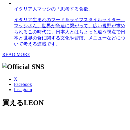
イタリア人マッシの「思考する食欲」
イタリア生まれのフード＆ライフスタイルライター、
マッシさん。世界が急速に繋がって、広い視野が求め
られるこの時代に、日本人とはちょっと違う視点で日
本と世界の食に関する文化や習慣、メニューなどにつ
いて考える連載です。
READ MORE
X
Facebook
Instagram
買えるLEON