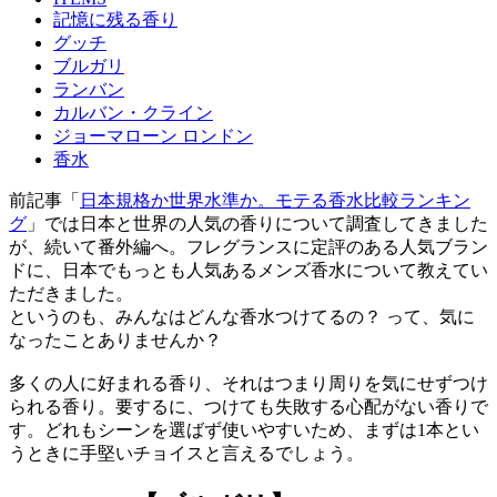
記憶に残る香り
グッチ
ブルガリ
ランバン
カルバン・クライン
ジョーマローン ロンドン
香水
前記事「
日本規格か世界水準か。モテる香水比較ランキン
グ
」では日本と世界の人気の香りについて調査してきました
が、続いて番外編へ。フレグランスに定評のある人気ブラン
ドに、日本でもっとも人気あるメンズ香水について教えてい
ただきました。
というのも、みんなはどんな香水つけてるの？ って、気に
なったことありませんか？
多くの人に好まれる香り、それはつまり周りを気にせずつけ
られる香り。要するに、つけても失敗する心配がない香りで
す。どれもシーンを選ばず使いやすいため、まずは1本とい
うときに手堅いチョイスと言えるでしょう。