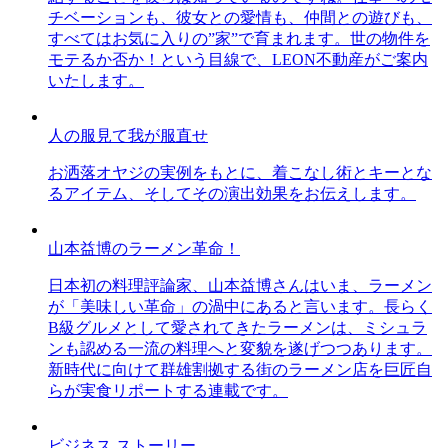
チベーションも、彼女との愛情も、仲間との遊びも、
すべてはお気に入りの”家”で育まれます。世の物件を
モテるか否か！という目線で、LEON不動産がご案内
いたします。
人の服見て我が服直せ
お洒落オヤジの実例をもとに、着こなし術とキーとな
るアイテム、そしてその演出効果をお伝えします。
山本益博のラーメン革命！
日本初の料理評論家、山本益博さんはいま、ラーメン
が「美味しい革命」の渦中にあると言います。長らく
B級グルメとして愛されてきたラーメンは、ミシュラ
ンも認める一流の料理へと変貌を遂げつつあります。
新時代に向けて群雄割拠する街のラーメン店を巨匠自
らが実食リポートする連載です。
ビジネス ストーリー