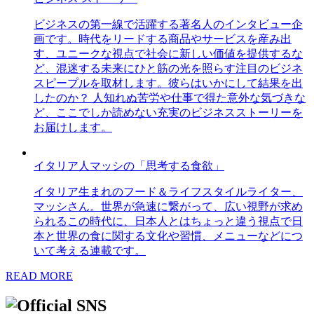
ビジネスの第一線で活躍する著名人のインタビュー企
画です。時代をリードする商品やサービスを産み出
す、ユニークな視点で社会に新しい価値を提供するな
ど、混迷する未来にひと筋の光を照らす注目のビジネ
スピープルを取材します。彼らはいかにして結果を出
したのか？ 人知れぬ苦労や仕事で得た意外な気づきな
ど、ここでしか読めない充実のビジネスストーリーを
お届けします。
イタリア人マッシの「思考する食欲」
イタリア生まれのフード＆ライフスタイルライター、
マッシさん。世界が急速に繋がって、広い視野が求め
られるこの時代に、日本人とはちょっと違う視点で日
本と世界の食に関する文化や習慣、メニューなどにつ
いて考える連載です。
READ MORE