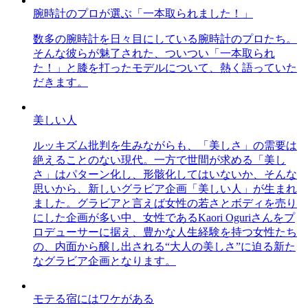
腕時計のプロが選ぶ「一本取られました！」
数多の腕時計を日々目にしている腕時計のプロたち。
そんな彼らが魅了された、ついつい「一本取られ
た！」と膝を打ったモデルについて、熱く語っていた
だきます。
美しい人
ルッキズム批判を生みながらも、「美しさ」の需要は
絶えることのない現代。一方で世間が求める「美し
さ」はパターン化し、形骸化してはいないか、そんな
思いから、新しいグラビア企画「美しい人」が生まれ
ました。グラビアと言えば女性の若さとボディを売り
にした企画が多い中、女性であるKaori Oguriさんをプ
ロデューサーに据え、豊かな人生経験を持つ女性たち
の、内面から醸し出される“大人の美しさ”に迫る新た
なグラビア企画となります。
モテる宿にはワケがある