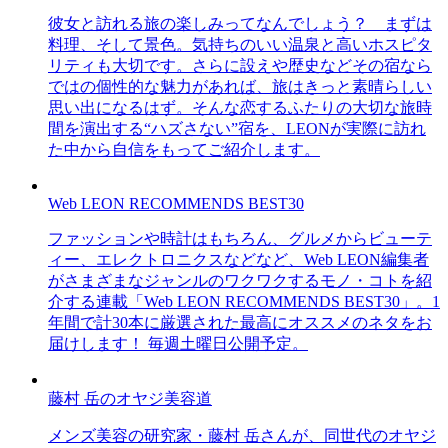
彼女と訪れる旅の楽しみってなんでしょう？ まずは
料理、そして景色。気持ちのいい温泉と高いホスピタ
リティも大切です。さらに設えや歴史などその宿なら
ではの個性的な魅力があれば、旅はきっと素晴らしい
思い出になるはず。そんな恋するふたりの大切な旅時
間を演出する“ハズさない”宿を、LEONが実際に訪れ
た中から自信をもってご紹介します。
Web LEON RECOMMENDS BEST30
ファッションや時計はもちろん、グルメからビューテ
ィー、エレクトロニクスなどなど、Web LEON編集者
がさまざまなジャンルのワクワクするモノ・コトを紹
介する連載「Web LEON RECOMMENDS BEST30」。1
年間で計30本に厳選された最高にオススメのネタをお
届けします！ 毎週土曜日公開予定。
藤村 岳のオヤジ美容道
メンズ美容の研究家・藤村 岳さんが、同世代のオヤジ