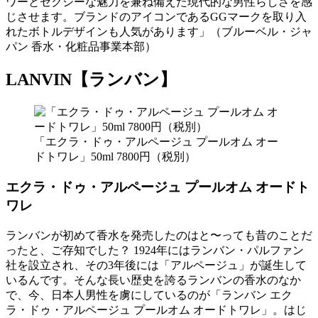
ワーとセクシーな魅力を兼ね備えた現代的な男性らしさを感
じさせます。ブランドのアイコンであるGGマークを取り入
れたボトルデザインも人気があります」（ブルーベル・ジャ
パン 香水・化粧品事業本部）
LANVIN【ランバン】
「エクラ・ドゥ・アルページュ プールオム オー
ドトワレ」50ml 7800円（税別）
エクラ・ドゥ・アルページュ プールオム オードト
ワレ
ランバンが初めて香水を発売したのはと〜っても昔のことだ
ったと、ご存知でした？ 1924年にはランバン・パルファン
社を設立され、その3年後には「アルページュ」が誕生して
いるんです。そんな長い歴史を誇るランバンの香水のなか
で、今、日本人男性を虜にしているのが「ランバン エク
ラ・ドゥ・アルページュ プールオム オードトワレ」。はじ