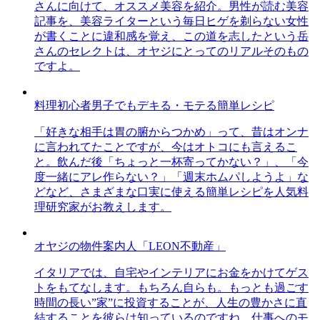
さんに向けて、オススメ美容を紹介。男性が読む美容
記事を、美容ライターという毎日ヒゲを剃らない女性
が書くことに違和感を覚え、この道を志したという岳
さんのセレクトは、オヤジにとってのリアルそのもの
ですよ。
料理初心者男子でもデキる・モテる簡単レシピ
「好きな相手は胃の腑からつかめ」って、昔はオンナ
に言われてたことですが、今はオトコにも言えるこ
と。飲んだ後「ちょっと一杯寄ってかない？」、「今
度一緒にアレ作らない？」「週末ホムパしようよ」な
どなど、さまざまな口実に使える簡単レシピを人気料
理研究家がお教えします。
オヤジの物件案内人「LEON不動産」
イタリアでは、自宅やインテリアにお金をかけてゲス
トをもてなします。もちろん自らも。もっとも過ごす
時間の長い”家”に投資することが、人生の豊かさに直
結することを彼らは知っているのですね。仕事へのモ