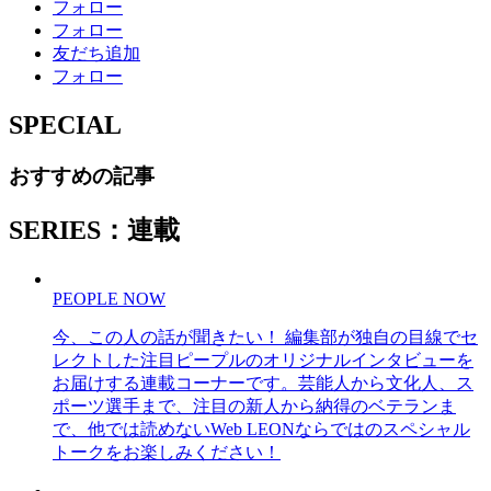
フォロー
フォロー
友だち追加
フォロー
SPECIAL
おすすめの記事
SERIES：連載
PEOPLE NOW
今、この人の話が聞きたい！ 編集部が独自の目線でセ
レクトした注目ピープルのオリジナルインタビューを
お届けする連載コーナーです。芸能人から文化人、ス
ポーツ選手まで、注目の新人から納得のベテランま
で、他では読めないWeb LEONならではのスペシャル
トークをお楽しみください！