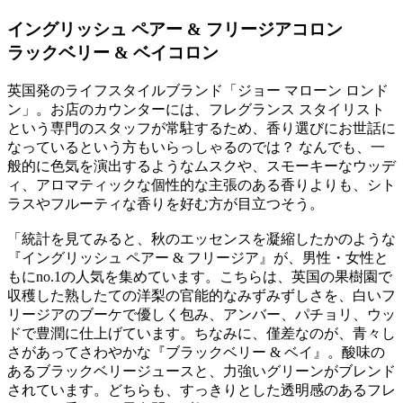
イングリッシュ ペアー & フリージアコロン
ラックベリー & ベイコロン
英国発のライフスタイルブランド「ジョー マローン ロンド
ン」。お店のカウンターには、フレグランス スタイリスト
という専門のスタッフが常駐するため、香り選びにお世話に
なっているという方もいらっしゃるのでは？ なんでも、一
般的に色気を演出するようなムスクや、スモーキーなウッデ
ィ、アロマティックな個性的な主張のある香りよりも、シト
ラスやフルーティな香りを好む方が目立つそう。
「統計を見てみると、秋のエッセンスを凝縮したかのような
『イングリッシュ ペアー & フリージア』が、男性・女性と
もにno.1の人気を集めています。こちらは、英国の果樹園で
収穫した熟したての洋梨の官能的なみずみずしさを、白いフ
リージアのブーケで優しく包み、アンバー、パチョリ、ウッ
ドで豊潤に仕上げています。ちなみに、僅差なのが、青々し
さがあってさわやかな『ブラックベリー & ベイ』。酸味の
あるブラックベリージュースと、力強いグリーンがブレンド
されています。どちらも、すっきりとした透明感のあるフレ