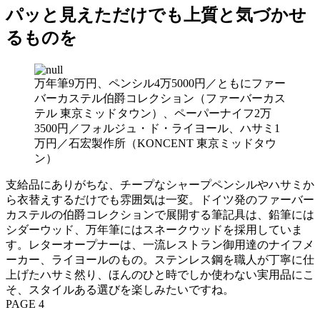
パッと見えただけでも上質と気づかせ
るものを
万年筆9万円、ペンシル4万5000円／ともにファー
バーカステル伯爵コレクション（ファーバーカス
テル 東京ミッドタウン）、ペーパーナイフ2万
3500円／フォルジュ・ド・ライヨール、ハサミ1
万円／石宏製作所（KONCENT 東京ミッドタウ
ン）
支給品にありがちな、チープなシャープペンシルやハサミか
ら衣替えするだけでも雰囲気は一変。ドイツ発のファーバー
カステルの伯爵コレクションで展開する筆記具は、鉛筆には
シダーウッド、万年筆にはスネークウッドを採用していま
す。レターオープナーは、一流レストラン御用達のナイフメ
ーカー、ライヨールのもの。ステンレス鋼を職人が丁寧に仕
上げたハサミ然り、ほんのひと時でしか使わない実用品にこ
そ、スタイルある選びを楽しみたいですね。
PAGE 4