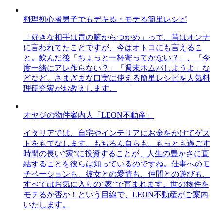
料理初心者男子でもデキる・モテる簡単レシピ
「好きな相手は胃の腑からつかめ」って、昔はオンナ
に言われてたことですが、今はオトコにも言えるこ
と。飲んだ後「ちょっと一杯寄ってかない？」、「今
度一緒にアレ作らない？」「週末ホムパしようよ」な
どなど、さまざまな口実に使える簡単レシピを人気料
理研究家がお教えします。
オヤジの物件案内人「LEON不動産」
イタリアでは、自宅やインテリアにお金をかけてゲス
トをもてなします。もちろん自らも。もっとも過ごす
時間の長い”家”に投資することが、人生の豊かさに直
結することを彼らは知っているのですね。仕事へのモ
チベーションも、彼女との愛情も、仲間との遊びも、
すべてはお気に入りの”家”で育まれます。世の物件を
モテるか否か！という目線で、LEON不動産がご案内
いたします。