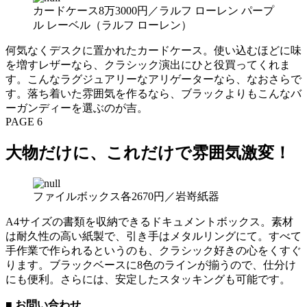
カードケース8万3000円／ラルフ ローレン パープ
ル レーベル（ラルフ ローレン）
何気なくデスクに置かれたカードケース。使い込むほどに味
を増すレザーなら、クラシック演出にひと役買ってくれま
す。こんなラグジュアリーなアリゲーターなら、なおさらで
す。落ち着いた雰囲気を作るなら、ブラックよりもこんなバ
ーガンディーを選ぶのが吉。
PAGE 6
大物だけに、これだけで雰囲気激変！
ファイルボックス各2670円／岩嵜紙器
A4サイズの書類を収納できるドキュメントボックス。素材
は耐久性の高い紙製で、引き手はメタルリングにて。すべて
手作業で作られるというのも、クラシック好きの心をくすぐ
ります。ブラックベースに8色のラインが揃うので、仕分け
にも便利。さらには、安定したスタッキングも可能です。
■ お問い合わせ