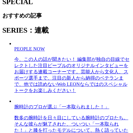
SPECIAL
おすすめの記事
SERIES：連載
PEOPLE NOW
今、この人の話が聞きたい！ 編集部が独自の目線でセ
レクトした注目ピープルのオリジナルインタビューを
お届けする連載コーナーです。芸能人から文化人、ス
ポーツ選手まで、注目の新人から納得のベテランま
で、他では読めないWeb LEONならではのスペシャル
トークをお楽しみください！
腕時計のプロが選ぶ「一本取られました！」
数多の腕時計を日々目にしている腕時計のプロたち。
そんな彼らが魅了された、ついつい「一本取られ
た！」と膝を打ったモデルについて、熱く語っていた