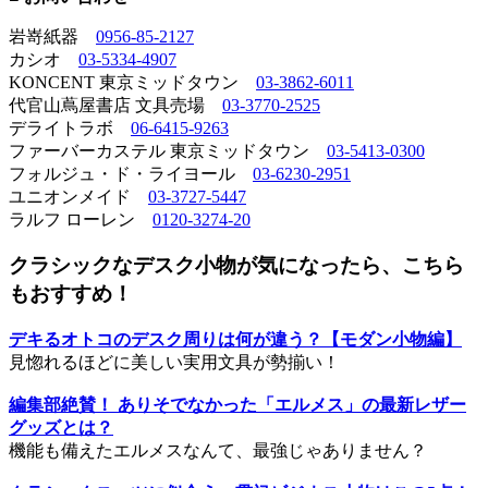
岩嵜紙器
0956-85-2127
カシオ
03-5334-4907
KONCENT 東京ミッドタウン
03-3862-6011
代官山蔦屋書店 文具売場
03-3770-2525
デライトラボ
06-6415-9263
ファーバーカステル 東京ミッドタウン
03-5413-0300
フォルジュ・ド・ライヨール
03-6230-2951
ユニオンメイド
03-3727-5447
ラルフ ローレン
0120-3274-20
クラシックなデスク小物が気になったら、こちら
もおすすめ！
デキるオトコのデスク周りは何が違う？【モダン小物編】
見惚れるほどに美しい実用文具が勢揃い！
編集部絶賛！ ありそでなかった「エルメス」の最新レザー
グッズとは？
機能も備えたエルメスなんて、最強じゃありません？