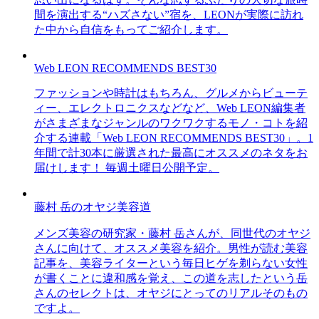
間を演出する“ハズさない”宿を、LEONが実際に訪れ
た中から自信をもってご紹介します。
Web LEON RECOMMENDS BEST30
ファッションや時計はもちろん、グルメからビューテ
ィー、エレクトロニクスなどなど、Web LEON編集者
がさまざまなジャンルのワクワクするモノ・コトを紹
介する連載「Web LEON RECOMMENDS BEST30」。1
年間で計30本に厳選された最高にオススメのネタをお
届けします！ 毎週土曜日公開予定。
藤村 岳のオヤジ美容道
メンズ美容の研究家・藤村 岳さんが、同世代のオヤジ
さんに向けて、オススメ美容を紹介。男性が読む美容
記事を、美容ライターという毎日ヒゲを剃らない女性
が書くことに違和感を覚え、この道を志したという岳
さんのセレクトは、オヤジにとってのリアルそのもの
ですよ。