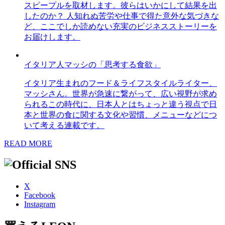
スピープルを取材します。彼らはいかにして結果を出
したのか？ 人知れぬ苦労や仕事で得た意外な気づきな
ど、ここでしか読めない充実のビジネスストーリーを
お届けします。
イタリア人マッシの「思考する食欲」
イタリア生まれのフード＆ライフスタイルライター、
マッシさん。世界が急速に繋がって、広い視野が求め
られるこの時代に、日本人とはちょっと違う視点で日
本と世界の食に関する文化や習慣、メニューなどにつ
いて考える連載です。
READ MORE
X
Facebook
Instagram