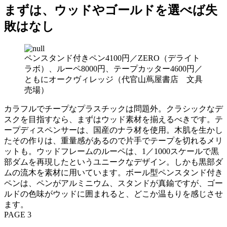
まずは、ウッドやゴールドを選べば失
敗はなし
ペンスタンド付きペン4100円／ZERO（デライト
ラボ）、ルーペ8000円、テープカッター4600円／
ともにオークヴィレッジ（代官山蔦屋書店 文具
売場）
カラフルでチープなプラスチックは問題外。クラシックなデ
スクを目指すなら、まずはウッド素材を揃えるべきです。テ
ープディスペンサーは、国産のナラ材を使用。木肌を生かし
たその作りは、重量感があるので片手でテープを切れるメリ
ットも。ウッドフレームのルーペは、1／1000スケールで黒
部ダムを再現したというユニークなデザイン。しかも黒部ダ
ムの流木を素材に用いています。ボール型ペンスタンド付き
ペンは、ペンがアルミニウム、スタンドが真鍮ですが、ゴー
ルドの色味がウッドに囲まれると、どこか温もりを感じさせ
ます。
PAGE 3