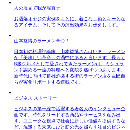
人の服見て我が服直せ
お洒落オヤジの実例をもとに、着こなし術とキーとな
るアイテム、そしてその演出効果をお伝えします。
山本益博のラーメン革命！
日本初の料理評論家、山本益博さんはいま、ラーメン
が「美味しい革命」の渦中にあると言います。長らく
B級グルメとして愛されてきたラーメンは、ミシュラ
ンも認める一流の料理へと変貌を遂げつつあります。
新時代に向けて群雄割拠する街のラーメン店を巨匠自
らが実食リポートする連載です。
ビジネス ストーリー
ビジネスの第一線で活躍する著名人のインタビュー企
画です。時代をリードする商品やサービスを産み出
す、ユニークな視点で社会に新しい価値を提供するな
ど、混迷する未来にひと筋の光を照らす注目のビジネ