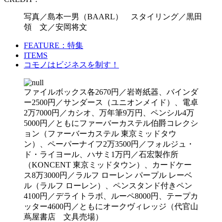
写真／島本一男（BAARL） スタイリング／黒田
領 文／安岡将文
FEATURE：特集
ITEMS
コモノはビジネスを制す！
ファイルボックス各2670円／岩嵜紙器、バインダ
ー2500円／サンダース（ユニオンメイド）、電卓
2万7000円／カシオ、万年筆9万円、ペンシル4万
5000円／ともにファーバーカステル伯爵コレクシ
ョン（ファーバーカステル 東京ミッドタウ
ン）、ペーパーナイフ2万3500円／フォルジュ・
ド・ライヨール、ハサミ1万円／石宏製作所
（KONCENT 東京ミッドタウン）、カードケー
ス8万3000円／ラルフ ローレン パープル レーベ
ル（ラルフ ローレン）、ペンスタンド付きペン
4100円／デライトラボ、ルーペ8000円、テープカ
ッター4600円／ともにオークヴィレッジ（代官山
蔦屋書店 文具売場）