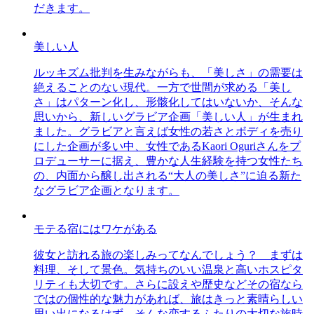
だきます。
美しい人
ルッキズム批判を生みながらも、「美しさ」の需要は
絶えることのない現代。一方で世間が求める「美し
さ」はパターン化し、形骸化してはいないか、そんな
思いから、新しいグラビア企画「美しい人」が生まれ
ました。グラビアと言えば女性の若さとボディを売り
にした企画が多い中、女性であるKaori Oguriさんをプ
ロデューサーに据え、豊かな人生経験を持つ女性たち
の、内面から醸し出される“大人の美しさ”に迫る新た
なグラビア企画となります。
モテる宿にはワケがある
彼女と訪れる旅の楽しみってなんでしょう？ まずは
料理、そして景色。気持ちのいい温泉と高いホスピタ
リティも大切です。さらに設えや歴史などその宿なら
ではの個性的な魅力があれば、旅はきっと素晴らしい
思い出になるはず。そんな恋するふたりの大切な旅時