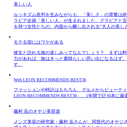
美しい人
ルッキズム批判を生みながらも、「美しさ」の需要は絶
ラビア企画「美しい人」が生まれました。グラビアと言え
を持つ女性たちの、内面から醸し出される“大人の美し
モテる宿にはワケがある
彼女と訪れる旅の楽しみってなんでしょう？ まずは料
力があれば、旅はきっと素晴らしい思い出になるはず。
す。
Web LEON RECOMMENDS BEST30
ファッションや時計はもちろん、グルメからビューティー
LEON RECOMMENDS BEST30」。1年間で計
藤村 岳のオヤジ美容道
メンズ美容の研究家・藤村 岳さんが、同世代のオヤジ