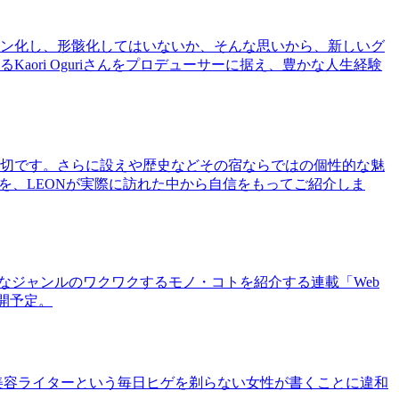
ン化し、形骸化してはいないか、そんな思いから、新しいグ
ri Oguriさんをプロデューサーに据え、豊かな人生経験
切です。さらに設えや歴史などその宿ならではの個性的な魅
を、LEONが実際に訪れた中から自信をもってご紹介しま
まなジャンルのワクワクするモノ・コトを紹介する連載「Web
公開予定。
美容ライターという毎日ヒゲを剃らない女性が書くことに違和