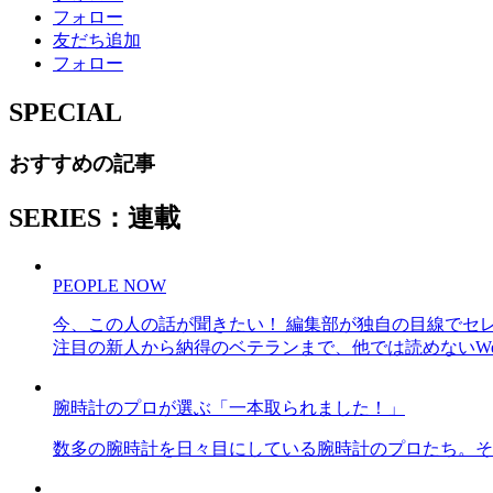
フォロー
友だち追加
フォロー
SPECIAL
おすすめの記事
SERIES：連載
PEOPLE NOW
今、この人の話が聞きたい！ 編集部が独自の目線でセ
注目の新人から納得のベテランまで、他では読めないWe
腕時計のプロが選ぶ「一本取られました！」
数多の腕時計を日々目にしている腕時計のプロたち。そ