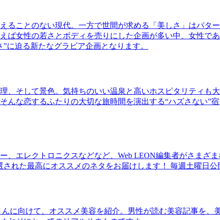
えることのない現代。一方で世間が求める「美しさ」はパター
ば女性の若さとボディを売りにした企画が多い中、女性であるKao
さ”に迫る新たなグラビア企画となります。
理、そして景色。気持ちのいい温泉と高いホスピタリティも大
そんな恋するふたりの大切な旅時間を演出する“ハズさない”宿
、エレクトロニクスなどなど、Web LEON編集者がさまざ
30本に厳選された最高にオススメのネタをお届けします！ 毎週土曜日
さんに向けて、オススメ美容を紹介。男性が読む美容記事を、