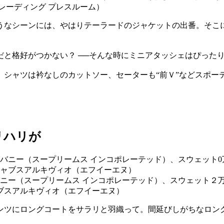
ダトレーディング プレスルーム）
うなシーンには、やはりテーラードのジャケットの出番。そこ
と格好がつかない？ ──そんな時にミニアタッシェはぴった
。シャツは衿なしのカットソー、セーターも“前Ｖ”などスポー
リハリが
0円／バニー（スープリームス インコポレーテッド）、スウェット
ジャブスアルキヴィオ（エフイーエヌ）
ンツにロングコートをサラリと羽織って。間延びしがちなロン