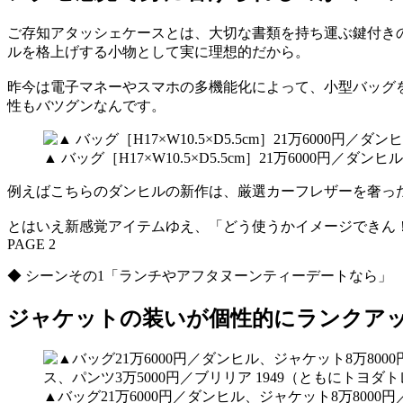
ご存知アタッシェケースとは、大切な書類を持ち運ぶ鍵付き
ルを格上げする小物として実に理想的だから。
昨今は電子マネーやスマホの多機能化によって、小型バッグ
性もバツグンなんです。
▲ バッグ［H17×W10.5×D5.5cm］21万6000円／ダンヒル
例えばこちらのダンヒルの新作は、厳選カーフレザーを奢っ
とはいえ新感覚アイテムゆえ、「どう使うかイメージできん
PAGE 2
◆ シーンその1「ランチやアフタヌーンティーデートなら」
ジャケットの装いが個性的にランクア
▲バッグ21万6000円／ダンヒル、ジャケット8万800