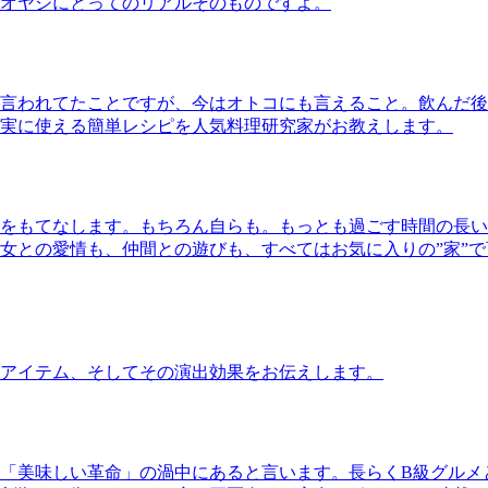
オヤジにとってのリアルそのものですよ。
言われてたことですが、今はオトコにも言えること。飲んだ後
実に使える簡単レシピを人気料理研究家がお教えします。
をもてなします。もちろん自らも。もっとも過ごす時間の長い
女との愛情も、仲間との遊びも、すべてはお気に入りの”家”
アイテム、そしてその演出効果をお伝えします。
「美味しい革命」の渦中にあると言います。長らくB級グルメ