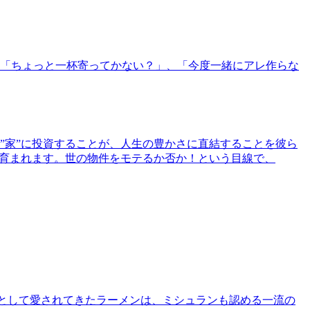
「ちょっと一杯寄ってかない？」、「今度一緒にアレ作らな
”家”に投資することが、人生の豊かさに直結することを彼ら
で育まれます。世の物件をモテるか否か！という目線で、
として愛されてきたラーメンは、ミシュランも認める一流の