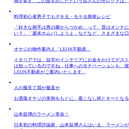
感を覚え、この道を志したという岳さんのセレクトは、
料理初心者男子でもデキる・モテる簡単レシピ
「好きな相手は胃の腑からつかめ」って、昔はオンナに
い？」「週末ホムパしようよ」などなど、さまざまな口
オヤジの物件案内人「LEON不動産」
イタリアでは、自宅やインテリアにお金をかけてゲスト
は知っているのですね。仕事へのモチベーションも、彼
LEON不動産がご案内いたします。
人の服見て我が服直せ
お洒落オヤジの実例をもとに、着こなし術とキーとなる
山本益博のラーメン革命！
日本初の料理評論家、山本益博さんはいま、ラーメンが