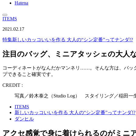
Hatena
ITEMS
2021.02.17
特集
新しいカッコいいを作る 大人の“シン定番”ってナンダ!?
注目のバッグ、ミニアタッシェの大人
コーディネートがなんだかマンネリ……。そんな方は、バッ
プできること確実です。
CREDIT :
写真／鈴木泰之（Studio Log） スタイリング／稲
ITEMS
新しいカッコいいを作る 大人の“シン定番”ってナンダ!?
ダンヒル
アクセ感覚で身に着けられるのがミニ