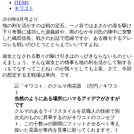
ITEMS
キワコト
2019年8月号より
地の利を活かすのは戦の定石。一ノ谷ではまさかの崖を駆け
下り奇襲に成功した源義経や、雨のなか今川氏の陣中に突撃
した織田信長。戦さのお話で恐縮ですが、ある種モテるアレ
コレも戦いのひとつととらえていいですよね。
淑女となされる数々の駆け引きはのっぴきならないものとい
えましょう。そんな淑女との情事も地の利を活かして制する
（もてなすってことね）のが我々としても上策。さて、今回
の想定する主戦場は車内、です。
当然のようにある場所にハマるアイデアがさすが
です
クルマのあるライフスタイルを京職人の技術で別
次元のものに昇華するのがキワコトのコンセプ
ト。この十数㎝の隙間にフィットさせるべく考え
抜いた花器が車内を見事に彩ってくれますぞ。3