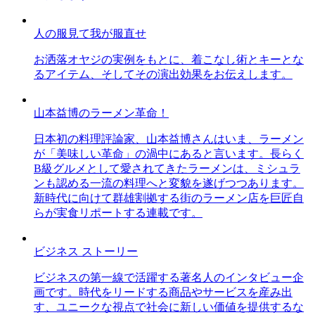
人の服見て我が服直せ
お洒落オヤジの実例をもとに、着こなし術とキーとな
るアイテム、そしてその演出効果をお伝えします。
山本益博のラーメン革命！
日本初の料理評論家、山本益博さんはいま、ラーメン
が「美味しい革命」の渦中にあると言います。長らく
B級グルメとして愛されてきたラーメンは、ミシュラ
ンも認める一流の料理へと変貌を遂げつつあります。
新時代に向けて群雄割拠する街のラーメン店を巨匠自
らが実食リポートする連載です。
ビジネス ストーリー
ビジネスの第一線で活躍する著名人のインタビュー企
画です。時代をリードする商品やサービスを産み出
す、ユニークな視点で社会に新しい価値を提供するな