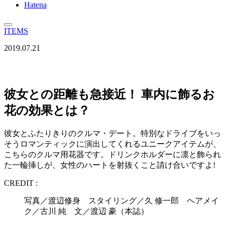
Hatena
ITEMS
2019.07.21
彼女との距離も急接近！ 車内に飾るお
花の効果とは？
彼女とふたりきりのクルマ・デート。特別なドライブをいっ
そうロマンティックに演出してくれるユニークアイテムが、
こちらのクルマ用花器です。ドリンクホルダーに凛と飾られ
た一輪挿しが、女性のハートを射抜くこと請け合いですよ!
CREDIT :
写真／渡辺修身 スタイリング／久 修一郎 ヘアメイ
ク／古川 純 文／渡辺 豪（本誌）