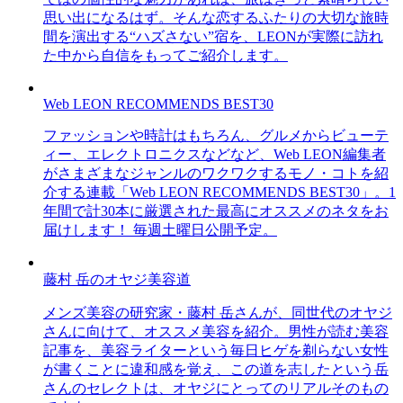
思い出になるはず。そんな恋するふたりの大切な旅時
間を演出する“ハズさない”宿を、LEONが実際に訪れ
た中から自信をもってご紹介します。
Web LEON RECOMMENDS BEST30
ファッションや時計はもちろん、グルメからビューテ
ィー、エレクトロニクスなどなど、Web LEON編集者
がさまざまなジャンルのワクワクするモノ・コトを紹
介する連載「Web LEON RECOMMENDS BEST30」。1
年間で計30本に厳選された最高にオススメのネタをお
届けします！ 毎週土曜日公開予定。
藤村 岳のオヤジ美容道
メンズ美容の研究家・藤村 岳さんが、同世代のオヤジ
さんに向けて、オススメ美容を紹介。男性が読む美容
記事を、美容ライターという毎日ヒゲを剃らない女性
が書くことに違和感を覚え、この道を志したという岳
さんのセレクトは、オヤジにとってのリアルそのもの