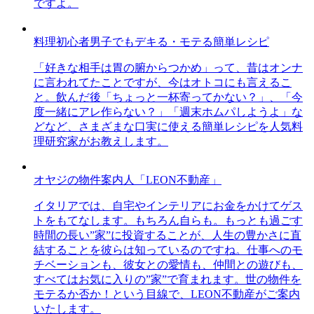
ですよ。
料理初心者男子でもデキる・モテる簡単レシピ
「好きな相手は胃の腑からつかめ」って、昔はオンナ
に言われてたことですが、今はオトコにも言えるこ
と。飲んだ後「ちょっと一杯寄ってかない？」、「今
度一緒にアレ作らない？」「週末ホムパしようよ」な
どなど、さまざまな口実に使える簡単レシピを人気料
理研究家がお教えします。
オヤジの物件案内人「LEON不動産」
イタリアでは、自宅やインテリアにお金をかけてゲス
トをもてなします。もちろん自らも。もっとも過ごす
時間の長い”家”に投資することが、人生の豊かさに直
結することを彼らは知っているのですね。仕事へのモ
チベーションも、彼女との愛情も、仲間との遊びも、
すべてはお気に入りの”家”で育まれます。世の物件を
モテるか否か！という目線で、LEON不動産がご案内
いたします。