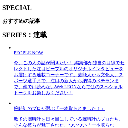
SPECIAL
おすすめの記事
SERIES：連載
PEOPLE NOW
今、この人の話が聞きたい！ 編集部が独自の目線でセ
レクトした注目ピープルのオリジナルインタビューを
お届けする連載コーナーです。芸能人から文化人、ス
ポーツ選手まで、注目の新人から納得のベテランま
で、他では読めないWeb LEONならではのスペシャル
トークをお楽しみください！
腕時計のプロが選ぶ「一本取られました！」
数多の腕時計を日々目にしている腕時計のプロたち。
そんな彼らが魅了された、ついつい「一本取られ