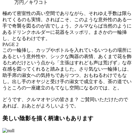
万円／キワコト
極めて密室性の高い空間でありながら、それゆえ手数は限ら
れてくるのも実情。さればこそ、このような意外性のある一
手で奇襲を図るのが吉でしょう。クルマならば当然のように
あるドリンクホルダーに花器をスッポリ。まさかの一輪挿
し、となるわけです。
PAGE 2
この一輪挿し、カップやボトルを入れているいつもの場所に
あるという意外性や、シックな陶器の表情、あくまで花を飾
るためだけという点から「主張はすれども声は荒げず」な存
在感を図ってくれると踏みました。さり気ない一輪挿しは、
助手席の淑女への気持ちでありつつ、おもねるわけでもな
し。出し手のオヤジと受け手の淑女で成立する、茶の道でい
うところの一座建立のもてなし空間になるのでは、と。
どうです、クルマオヤジの皆さま？ ご賛同いただけたので
あれば、おあとがよろしいようで。
美しい陰影を描く柄違いもあります