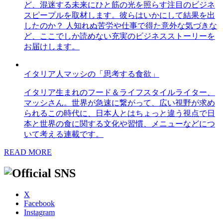
ど、混迷する未来にひと筋の光を照らす注目のビジネ
スピープルを取材します。彼らはいかにして結果を出
したのか？ 人知れぬ苦労や仕事で得た意外な気づきな
ど、ここでしか読めない充実のビジネスストーリーを
お届けします。
イタリア人マッシの「思考する食欲」
イタリア生まれのフード＆ライフスタイルライター、
マッシさん。世界が急速に繋がって、広い視野が求め
られるこの時代に、日本人とはちょっと違う視点で日
本と世界の食に関する文化や習慣、メニューなどにつ
いて考える連載です。
READ MORE
X
Facebook
Instagram