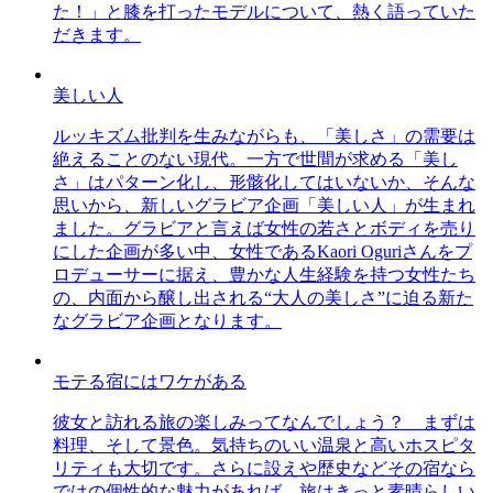
た！」と膝を打ったモデルについて、熱く語っていた
だきます。
美しい人
ルッキズム批判を生みながらも、「美しさ」の需要は
絶えることのない現代。一方で世間が求める「美し
さ」はパターン化し、形骸化してはいないか、そんな
思いから、新しいグラビア企画「美しい人」が生まれ
ました。グラビアと言えば女性の若さとボディを売り
にした企画が多い中、女性であるKaori Oguriさんをプ
ロデューサーに据え、豊かな人生経験を持つ女性たち
の、内面から醸し出される“大人の美しさ”に迫る新た
なグラビア企画となります。
モテる宿にはワケがある
彼女と訪れる旅の楽しみってなんでしょう？ まずは
料理、そして景色。気持ちのいい温泉と高いホスピタ
リティも大切です。さらに設えや歴史などその宿なら
ではの個性的な魅力があれば、旅はきっと素晴らしい