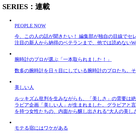
SERIES：連載
PEOPLE NOW
今、この人の話が聞きたい！ 編集部が独自の目線でセ
注目の新人から納得のベテランまで、他では読めないWe
腕時計のプロが選ぶ「一本取られました！」
数多の腕時計を日々目にしている腕時計のプロたち。そ
美しい人
ルッキズム批判を生みながらも、「美しさ」の需要は絶
ラビア企画「美しい人」が生まれました。グラビアと言え
を持つ女性たちの、内面から醸し出される“大人の美し
モテる宿にはワケがある