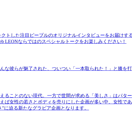
レクトした注目ピープルのオリジナルインタビューをお届けす
b LEONならではのスペシャルトークをお楽しみください！
んな彼らが魅了された、ついつい「一本取られた！」と膝を打
えることのない現代。一方で世間が求める「美しさ」はパター
ば女性の若さとボディを売りにした企画が多い中、女性であるKao
さ”に迫る新たなグラビア企画となります。