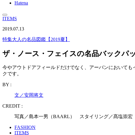
Hatena
ITEMS
2019.07.13
特集
大人の名品図鑑【2019夏】
ザ・ノース・フェイスの名品バックパッ
今やアウトドアフィールドだけでなく、アーバンにおいても
クです。
BY :
文／安岡将文
CREDIT :
写真／島本一男（BAARL） スタイリング／髙塩崇宏
FASHION
ITEMS