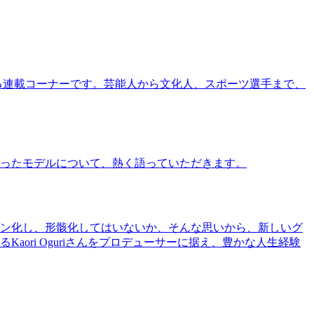
る連載コーナーです。芸能人から文化人、スポーツ選手まで、
ったモデルについて、熱く語っていただきます。
ン化し、形骸化してはいないか、そんな思いから、新しいグ
ri Oguriさんをプロデューサーに据え、豊かな人生経験