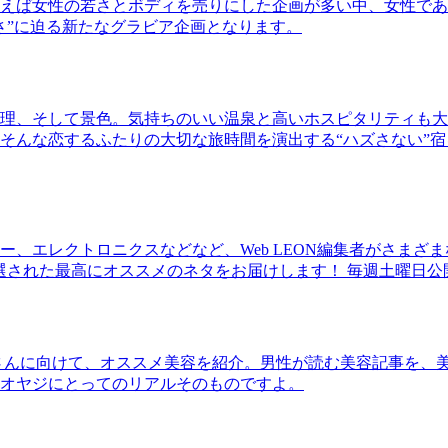
ば女性の若さとボディを売りにした企画が多い中、女性であるKao
さ”に迫る新たなグラビア企画となります。
理、そして景色。気持ちのいい温泉と高いホスピタリティも大
そんな恋するふたりの大切な旅時間を演出する“ハズさない”宿
、エレクトロニクスなどなど、Web LEON編集者がさまざ
30本に厳選された最高にオススメのネタをお届けします！ 毎週土曜日
さんに向けて、オススメ美容を紹介。男性が読む美容記事を、
オヤジにとってのリアルそのものですよ。