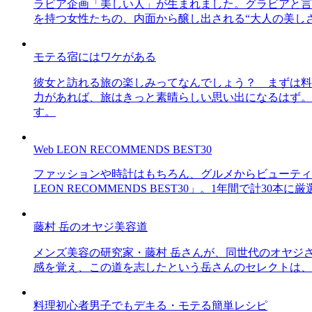
ラビア企画「美しい人」が生まれました。グラビアと言え
を持つ女性たちの、内面から醸し出される“大人の美し
モテる宿にはワケがある
彼女と訪れる旅の楽しみってなんでしょう？ まずは料
力があれば、旅はきっと素晴らしい思い出になるはず。
す。
Web LEON RECOMMENDS BEST30
ファッションや時計はもちろん、グルメからビューティー
LEON RECOMMENDS BEST30」。1年間で計
藤村 岳のオヤジ美容道
メンズ美容の研究家・藤村 岳さんが、同世代のオヤジ
感を覚え、この道を志したという岳さんのセレクトは、
料理初心者男子でもデキる・モテる簡単レシピ