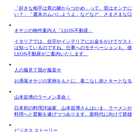
「好きな相手は胃の腑からつかめ」って、昔はオンナに
い？」「週末ホムパしようよ」などなど、さまざまな口
オヤジの物件案内人「LEON不動産」
イタリアでは、自宅やインテリアにお金をかけてゲスト
は知っているのですね。仕事へのモチベーションも、彼
LEON不動産がご案内いたします。
人の服見て我が服直せ
お洒落オヤジの実例をもとに、着こなし術とキーとなる
山本益博のラーメン革命！
日本初の料理評論家、山本益博さんはいま、ラーメンが
料理へと変貌を遂げつつあります。新時代に向けて群雄
ビジネス ストーリー