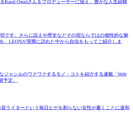
ri Oguriさんをプロデューサーに据え、豊かな人生経験
切です。さらに設えや歴史などその宿ならではの個性的な魅
を、LEONが実際に訪れた中から自信をもってご紹介しま
まなジャンルのワクワクするモノ・コトを紹介する連載「Web
公開予定。
美容ライターという毎日ヒゲを剃らない女性が書くことに違和