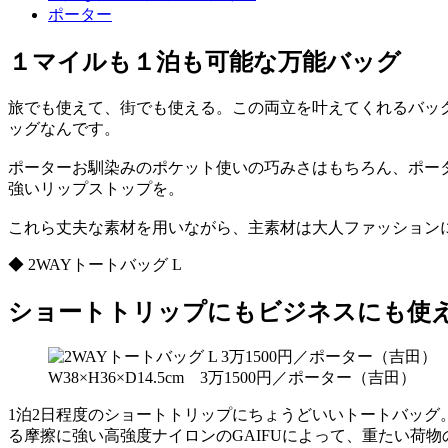
ポーター
１マイルも１泊も可能な万能バッグ
旅でも使えて、街でも使える。この両立を叶えてくれるバッ
ッグなんです。
ポーターお馴染みのポケット使いの巧みさはもちろん、ポータ
強いリップストップを。
これら丈夫な素材を用いながら、主素材は大人ファッション
◆ 2WAYトートバッグ L
ショートトリップにもビジネスにも使
W38×H36×D14.5cm 3万1500円／ポーター（吉田）
1泊2日程度のショートトリップにちょうどいいトートバッ
る摩擦に強い高強度ナイロンのGAIFUによって、重たい荷