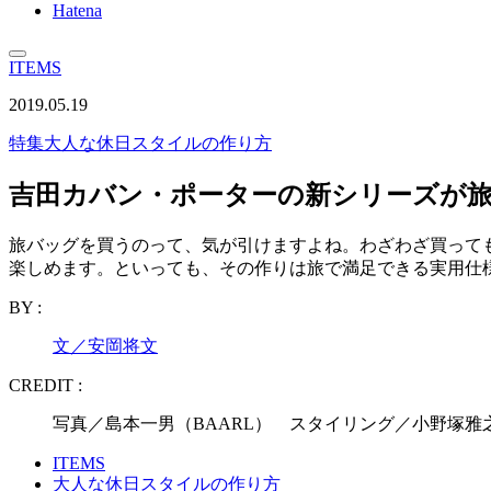
Hatena
ITEMS
2019.05.19
特集
大人な休日スタイルの作り方
吉田カバン・ポーターの新シリーズが
旅バッグを買うのって、気が引けますよね。わざわざ買って
楽しめます。といっても、その作りは旅で満足できる実用仕
BY :
文／安岡将文
CREDIT :
写真／島本一男（BAARL） スタイリング／小野塚雅
ITEMS
大人な休日スタイルの作り方