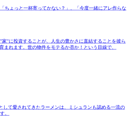
「ちょっと一杯寄ってかない？」、「今度一緒にアレ作らな
”家”に投資することが、人生の豊かさに直結することを彼ら
で育まれます。世の物件をモテるか否か！という目線で、
として愛されてきたラーメンは、ミシュランも認める一流の
す。