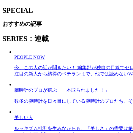
SPECIAL
おすすめの記事
SERIES：連載
PEOPLE NOW
今、この人の話が聞きたい！ 編集部が独自の目線でセ
注目の新人から納得のベテランまで、他では読めないWe
腕時計のプロが選ぶ「一本取られました！」
数多の腕時計を日々目にしている腕時計のプロたち。そ
美しい人
ルッキズム批判を生みながらも、「美しさ」の需要は絶