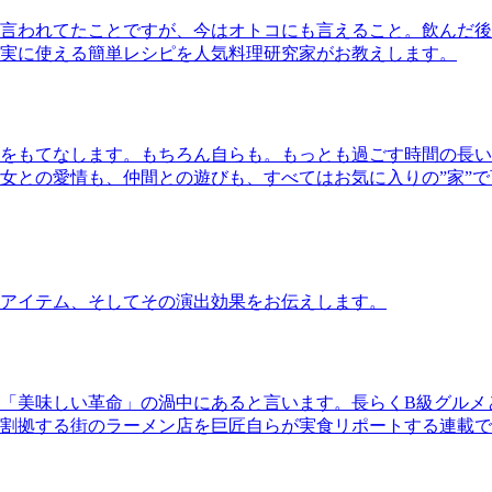
言われてたことですが、今はオトコにも言えること。飲んだ後
実に使える簡単レシピを人気料理研究家がお教えします。
をもてなします。もちろん自らも。もっとも過ごす時間の長い
女との愛情も、仲間との遊びも、すべてはお気に入りの”家”
アイテム、そしてその演出効果をお伝えします。
「美味しい革命」の渦中にあると言います。長らくB級グルメ
割拠する街のラーメン店を巨匠自らが実食リポートする連載で