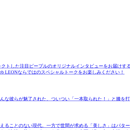
レクトした注目ピープルのオリジナルインタビューをお届けす
b LEONならではのスペシャルトークをお楽しみください！
んな彼らが魅了された、ついつい「一本取られた！」と膝を打
えることのない現代。一方で世間が求める「美しさ」はパター