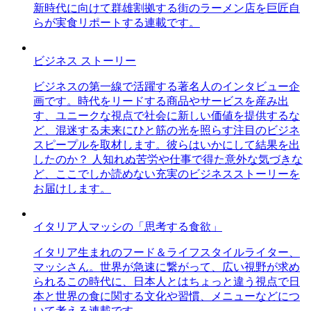
新時代に向けて群雄割拠する街のラーメン店を巨匠自
らが実食リポートする連載です。
ビジネス ストーリー
ビジネスの第一線で活躍する著名人のインタビュー企
画です。時代をリードする商品やサービスを産み出
す、ユニークな視点で社会に新しい価値を提供するな
ど、混迷する未来にひと筋の光を照らす注目のビジネ
スピープルを取材します。彼らはいかにして結果を出
したのか？ 人知れぬ苦労や仕事で得た意外な気づきな
ど、ここでしか読めない充実のビジネスストーリーを
お届けします。
イタリア人マッシの「思考する食欲」
イタリア生まれのフード＆ライフスタイルライター、
マッシさん。世界が急速に繋がって、広い視野が求め
られるこの時代に、日本人とはちょっと違う視点で日
本と世界の食に関する文化や習慣、メニューなどにつ
いて考える連載です。