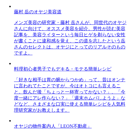
藤村 岳のオヤジ美容道
メンズ美容の研究家・藤村 岳さんが、同世代のオヤジ
さんに向けて、オススメ美容を紹介。男性が読む美容
記事を、美容ライターという毎日ヒゲを剃らない女性
が書くことに違和感を覚え、この道を志したという岳
さんのセレクトは、オヤジにとってのリアルそのもの
ですよ。
料理初心者男子でもデキる・モテる簡単レシピ
「好きな相手は胃の腑からつかめ」って、昔はオンナ
に言われてたことですが、今はオトコにも言えるこ
と。飲んだ後「ちょっと一杯寄ってかない？」、「今
度一緒にアレ作らない？」「週末ホムパしようよ」な
どなど、さまざまな口実に使える簡単レシピを人気料
理研究家がお教えします。
オヤジの物件案内人「LEON不動産」