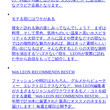
の、内面から醸し出される“大人の美しさ”に迫る新た
なグラビア企画となります。
モテる宿にはワケがある
彼女と訪れる旅の楽しみってなんでしょう？ まずは
料理、そして景色。気持ちのいい温泉と高いホスピタ
リティも大切です。さらに設えや歴史などその宿なら
ではの個性的な魅力があれば、旅はきっと素晴らしい
思い出になるはず。そんな恋するふたりの大切な旅時
間を演出する“ハズさない”宿を、LEONが実際に訪れ
た中から自信をもってご紹介します。
Web LEON RECOMMENDS BEST30
ファッションや時計はもちろん、グルメからビューテ
ィー、エレクトロニクスなどなど、Web LEON編集者
がさまざまなジャンルのワクワクするモノ・コトを紹
介する連載「Web LEON RECOMMENDS BEST30」。1
年間で計30本に厳選された最高にオススメのネタをお
届けします！ 毎週土曜日公開予定。