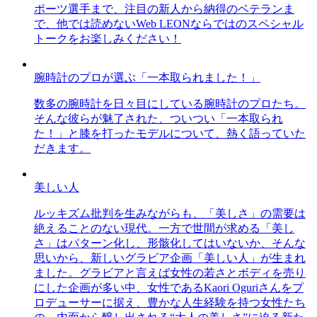
ポーツ選手まで、注目の新人から納得のベテランま
で、他では読めないWeb LEONならではのスペシャル
トークをお楽しみください！
腕時計のプロが選ぶ「一本取られました！」
数多の腕時計を日々目にしている腕時計のプロたち。
そんな彼らが魅了された、ついつい「一本取られ
た！」と膝を打ったモデルについて、熱く語っていた
だきます。
美しい人
ルッキズム批判を生みながらも、「美しさ」の需要は
絶えることのない現代。一方で世間が求める「美し
さ」はパターン化し、形骸化してはいないか、そんな
思いから、新しいグラビア企画「美しい人」が生まれ
ました。グラビアと言えば女性の若さとボディを売り
にした企画が多い中、女性であるKaori Oguriさんをプ
ロデューサーに据え、豊かな人生経験を持つ女性たち