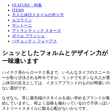
FEATURE：特集
ITEMS
大人な休日スタイルの作り方
ルコライン
サントーニ
アトランティック スターズ
ボイル ブランシェ
パチョッティ フォーアス
シュッとしたフォルムとデザイン力が
一味違います
ハイテク系からローテク系まで、いろんなタイプのスニーカ
ーが取り沙汰される昨今ですが、リッチでモダンな大人が選
ぶ休日の足元としては、イタリアブランドのものが間違いの
ない選択です。
なぜなら、常に最先端のスタイルを追い求めるブランドが集
結していますし、程よく品格も備わっているので子供っぽい
ストリートスタイルに陥る心配がないからです。