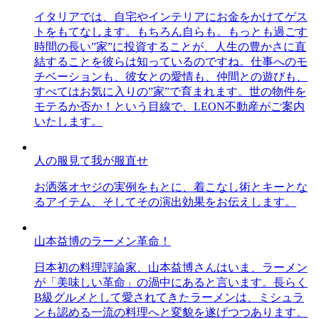
イタリアでは、自宅やインテリアにお金をかけてゲス
トをもてなします。もちろん自らも。もっとも過ごす
時間の長い”家”に投資することが、人生の豊かさに直
結することを彼らは知っているのですね。仕事へのモ
チベーションも、彼女との愛情も、仲間との遊びも、
すべてはお気に入りの”家”で育まれます。世の物件を
モテるか否か！という目線で、LEON不動産がご案内
いたします。
人の服見て我が服直せ
お洒落オヤジの実例をもとに、着こなし術とキーとな
るアイテム、そしてその演出効果をお伝えします。
山本益博のラーメン革命！
日本初の料理評論家、山本益博さんはいま、ラーメン
が「美味しい革命」の渦中にあると言います。長らく
B級グルメとして愛されてきたラーメンは、ミシュラ
ンも認める一流の料理へと変貌を遂げつつあります。