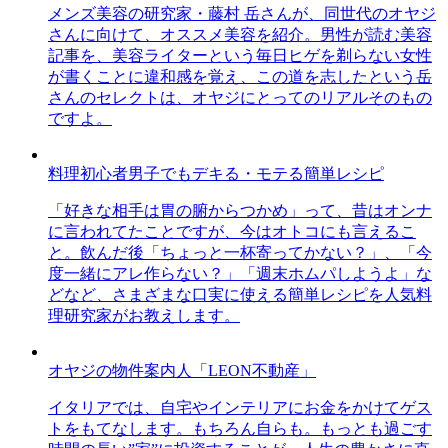
メンズ美容の研究家・藤村 岳さんが、同世代のオヤジ
さんに向けて、オススメ美容を紹介。男性が読む美容
記事を、美容ライターという毎日ヒゲを剃らない女性
が書くことに違和感を覚え、この道を志したという岳
さんのセレクトは、オヤジにとってのリアルそのもの
ですよ。
料理初心者男子でもデキる・モテる簡単レシピ
「好きな相手は胃の腑からつかめ」って、昔はオンナ
に言われてたことですが、今はオトコにも言えるこ
と。飲んだ後「ちょっと一杯寄ってかない？」、「今
度一緒にアレ作らない？」「週末ホムパしようよ」な
どなど、さまざまな口実に使える簡単レシピを人気料
理研究家がお教えします。
オヤジの物件案内人「LEON不動産」
イタリアでは、自宅やインテリアにお金をかけてゲス
トをもてなします。もちろん自らも。もっとも過ごす