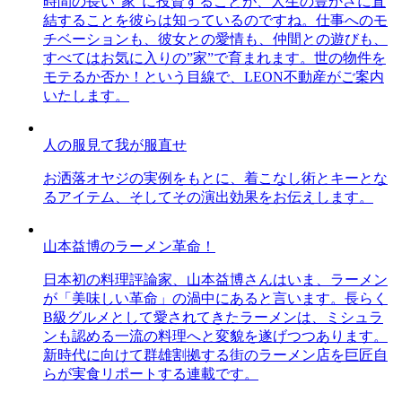
時間の長い”家”に投資することが、人生の豊かさに直
結することを彼らは知っているのですね。仕事へのモ
チベーションも、彼女との愛情も、仲間との遊びも、
すべてはお気に入りの”家”で育まれます。世の物件を
モテるか否か！という目線で、LEON不動産がご案内
いたします。
人の服見て我が服直せ
お洒落オヤジの実例をもとに、着こなし術とキーとな
るアイテム、そしてその演出効果をお伝えします。
山本益博のラーメン革命！
日本初の料理評論家、山本益博さんはいま、ラーメン
が「美味しい革命」の渦中にあると言います。長らく
B級グルメとして愛されてきたラーメンは、ミシュラ
ンも認める一流の料理へと変貌を遂げつつあります。
新時代に向けて群雄割拠する街のラーメン店を巨匠自
らが実食リポートする連載です。