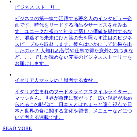
ビジネス ストーリー
ビジネスの第一線で活躍する著名人のインタビュー企
画です。時代をリードする商品やサービスを産み出
す、ユニークな視点で社会に新しい価値を提供するな
ど、混迷する未来にひと筋の光を照らす注目のビジネ
スピープルを取材します。彼らはいかにして結果を出
したのか？ 人知れぬ苦労や仕事で得た意外な気づきな
ど、ここでしか読めない充実のビジネスストーリーを
お届けします。
イタリア人マッシの「思考する食欲」
イタリア生まれのフード＆ライフスタイルライター、
マッシさん。世界が急速に繋がって、広い視野が求め
られるこの時代に、日本人とはちょっと違う視点で日
本と世界の食に関する文化や習慣、メニューなどにつ
いて考える連載です。
READ MORE