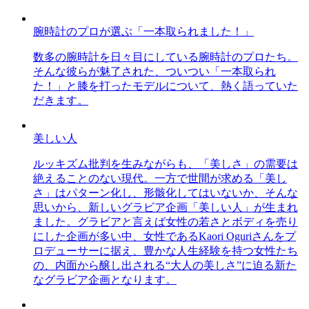
腕時計のプロが選ぶ「一本取られました！」
数多の腕時計を日々目にしている腕時計のプロたち。
そんな彼らが魅了された、ついつい「一本取られ
た！」と膝を打ったモデルについて、熱く語っていた
だきます。
美しい人
ルッキズム批判を生みながらも、「美しさ」の需要は
絶えることのない現代。一方で世間が求める「美し
さ」はパターン化し、形骸化してはいないか、そんな
思いから、新しいグラビア企画「美しい人」が生まれ
ました。グラビアと言えば女性の若さとボディを売り
にした企画が多い中、女性であるKaori Oguriさんをプ
ロデューサーに据え、豊かな人生経験を持つ女性たち
の、内面から醸し出される“大人の美しさ”に迫る新た
なグラビア企画となります。