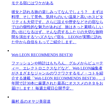
モテる宿にはワケがある
彼女と訪れる旅の楽しみってなんでしょう？ まずは
料理、そして景色。気持ちのいい温泉と高いホスピタ
リティも大切です。さらに設えや歴史などその宿なら
ではの個性的な魅力があれば、旅はきっと素晴らしい
思い出になるはず。そんな恋するふたりの大切な旅時
間を演出する“ハズさない”宿を、LEONが実際に訪れ
た中から自信をもってご紹介します。
Web LEON RECOMMENDS BEST30
ファッションや時計はもちろん、グルメからビューテ
ィー、エレクトロニクスなどなど、Web LEON編集者
がさまざまなジャンルのワクワクするモノ・コトを紹
介する連載「Web LEON RECOMMENDS BEST30」。1
年間で計30本に厳選された最高にオススメのネタをお
届けします！ 毎週土曜日公開予定。
藤村 岳のオヤジ美容道