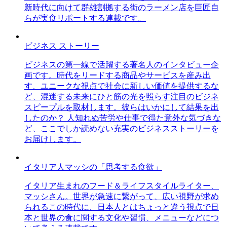
新時代に向けて群雄割拠する街のラーメン店を巨匠自
らが実食リポートする連載です。
ビジネス ストーリー
ビジネスの第一線で活躍する著名人のインタビュー企
画です。時代をリードする商品やサービスを産み出
す、ユニークな視点で社会に新しい価値を提供するな
ど、混迷する未来にひと筋の光を照らす注目のビジネ
スピープルを取材します。彼らはいかにして結果を出
したのか？ 人知れぬ苦労や仕事で得た意外な気づきな
ど、ここでしか読めない充実のビジネスストーリーを
お届けします。
イタリア人マッシの「思考する食欲」
イタリア生まれのフード＆ライフスタイルライター、
マッシさん。世界が急速に繋がって、広い視野が求め
られるこの時代に、日本人とはちょっと違う視点で日
本と世界の食に関する文化や習慣、メニューなどにつ