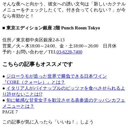
そんな夜へと向かう、彼女への誘い文句は「新しいカクテル
メニューをチェックしたくて。付き合ってくれない？」が今
なら有効かと！
■ 東京エディション銀座 2階 Punch Room Tokyo
住所／東京都中央区銀座2-8-13
営業／火～木18:00～24:00、金・土18:00～26:00 日月休
予約・お問い合わせ／TEL
03-6228-7400
こちらの記事もオススメです
●
ジローラモが造った世界で勝負できる日本ワイン
『CORE（クォーレ）』とは？
●
イタリア人がパイナップルのピッツァを食べさせられるよ
り許せないことは!?
●
旬に敏感な甘党女子を歓泣させる表参道のテッパンカフェ
メニューとは？
PAGE 7
この記事が気に入ったら「いいね！」しよう