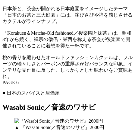
日本茶と、茶会が開かれる日本庭園をイメージしたテーマ
「日本のお茶と三大庭園」には、詫びさびや禅を感じさせる
カクテルがラインナップ。
『Korakuen＆Matcha-Old fashioned／後楽園と抹茶』は、昭和
8年から続く、禅宗の僧侶・栄西を称える茶会が後楽園で開
催されていることに着想を得た一杯です。
桃の香りを纏わせたオールドファッションカクテルは、フル
ーツの瑞々しさとバーボンの重厚さが好バランスな印象。イ
ンテリな見た目に反した、しっかりとした味わいをご賞味あ
れ。
PAGE 6
■ 日本のスパイスと居酒屋
Wasabi Sonic／音速のワサビ
▲ 『Wasabi Sonic／音速のワサビ』2600円