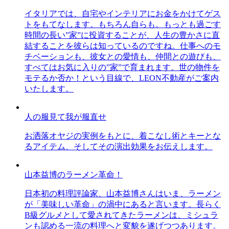
イタリアでは、自宅やインテリアにお金をかけてゲス
トをもてなします。もちろん自らも。もっとも過ごす
時間の長い”家”に投資することが、人生の豊かさに直
結することを彼らは知っているのですね。仕事へのモ
チベーションも、彼女との愛情も、仲間との遊びも、
すべてはお気に入りの”家”で育まれます。世の物件を
モテるか否か！という目線で、LEON不動産がご案内
いたします。
人の服見て我が服直せ
お洒落オヤジの実例をもとに、着こなし術とキーとな
るアイテム、そしてその演出効果をお伝えします。
山本益博のラーメン革命！
日本初の料理評論家、山本益博さんはいま、ラーメン
が「美味しい革命」の渦中にあると言います。長らく
B級グルメとして愛されてきたラーメンは、ミシュラ
ンも認める一流の料理へと変貌を遂げつつあります。