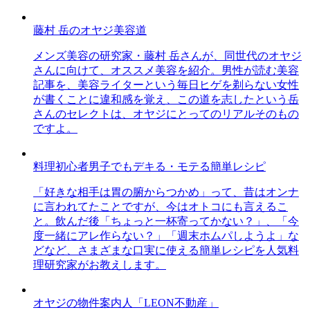
藤村 岳のオヤジ美容道
メンズ美容の研究家・藤村 岳さんが、同世代のオヤジ
さんに向けて、オススメ美容を紹介。男性が読む美容
記事を、美容ライターという毎日ヒゲを剃らない女性
が書くことに違和感を覚え、この道を志したという岳
さんのセレクトは、オヤジにとってのリアルそのもの
ですよ。
料理初心者男子でもデキる・モテる簡単レシピ
「好きな相手は胃の腑からつかめ」って、昔はオンナ
に言われてたことですが、今はオトコにも言えるこ
と。飲んだ後「ちょっと一杯寄ってかない？」、「今
度一緒にアレ作らない？」「週末ホムパしようよ」な
どなど、さまざまな口実に使える簡単レシピを人気料
理研究家がお教えします。
オヤジの物件案内人「LEON不動産」