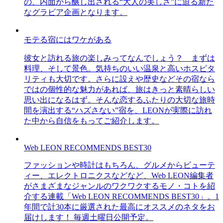
の、内面から醸し出される“大人の美しさ”に迫る新た
なグラビア企画となります。
モテる宿にはワケがある
彼女と訪れる旅の楽しみってなんでしょう？ まずは
料理、そして景色。気持ちのいい温泉と高いホスピタ
リティも大切です。さらに設えや歴史などその宿なら
ではの個性的な魅力があれば、旅はきっと素晴らしい
思い出になるはず。そんな恋するふたりの大切な旅時
間を演出する“ハズさない”宿を、LEONが実際に訪れ
た中から自信をもってご紹介します。
Web LEON RECOMMENDS BEST30
ファッションや時計はもちろん、グルメからビューテ
ィー、エレクトロニクスなどなど、Web LEON編集者
がさまざまなジャンルのワクワクするモノ・コトを紹
介する連載「Web LEON RECOMMENDS BEST30」。1
年間で計30本に厳選された最高にオススメのネタをお
届けします！ 毎週土曜日公開予定。