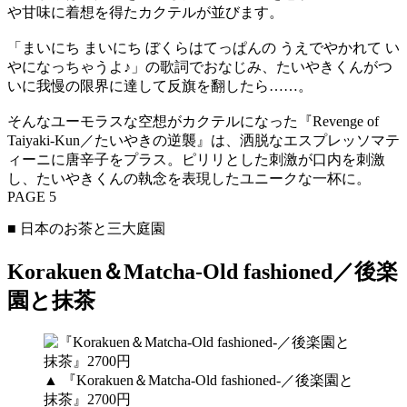
や甘味に着想を得たカクテルが並びます。
「まいにち まいにち ぼくらはてっぱんの うえでやかれて い
やになっちゃうよ♪」の歌詞でおなじみ、たいやきくんがつ
いに我慢の限界に達して反旗を翻したら……。
そんなユーモラスな空想がカクテルになった『Revenge of
Taiyaki-Kun／たいやきの逆襲』は、洒脱なエスプレッソマテ
ィーニに唐辛子をプラス。ピリリとした刺激が口内を刺激
し、たいやきくんの執念を表現したユニークな一杯に。
PAGE 5
■ 日本のお茶と三大庭園
Korakuen＆Matcha-Old fashioned／後楽
園と抹茶
▲ 『Korakuen＆Matcha-Old fashioned-／後楽園と
抹茶』2700円