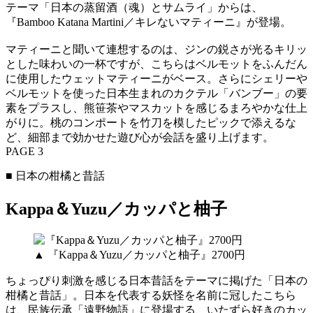
テーマ「日本の蒸留酒（魂）とサムライ」からは、
『Bamboo Katana Martini／キレないマティーニ』が登場。
マティーニと聞いて連想するのは、ジンの鋭さが光るキリッ
とした味わいの一杯ですが、こちらはベルモットをふんだん
に使用したウェットマティーニがベース。さらにシェリーや
ベルモットを使った日本生まれのカクテル「バンブー」の要
素をプラスし、熊笹茶やマスカットを感じるまろやかな仕上
がりに。桃のコンポートを竹刀を模したピックで添えるな
ど、細部まで効かせた遊び心が会話を盛り上げます。
PAGE 3
■ 日本の柑橘と昔話
Kappa＆Yuzu／カッパと柚子
▲ 『Kappa＆Yuzu／カッパと柚子』2700円
ちょっぴり刺激を感じる日本昔話をテーマに掲げた「日本の
柑橘と昔話」。日本を代表する妖怪を名前に冠したこちら
は、民族伝承「遠野物語」に登場する、いたずら好きのカッ