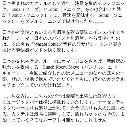
日本生まれのカクテルとして近年、注目を集めるジンソニッ
ク。Soda（ソーダ）とTonic（トニック）をかけ合わせた造
語「Sonic（ソニック）」に、音速を意味する「Sonic（ソニ
ック）」をダブルミーニングで掛け合ったら……。
日本の社交場ともいえる居酒屋を彩る薬味にインスパイアさ
れた、テーマ「日本のスパイスと居酒屋」から登場したの
は、その名も『Wasabi Sonic／音速のワサビ』。ツンと突き
抜ける爽快感がノドを快く潤します。
日本の文化や歴史、ルーツにオマージュをささげ、新解釈の
味わいを提供する「Punch Room Tokyo（パンチ ルーム トー
キョー）」。今回ご紹介したのはメニューのなかのほんの一
部。ぜひ、現地で飲んでいただくとともに、ほかのカクテル
もチェックしていただければ、と。
……ちなみに、こちらのバーは金曜と土曜にはDJが入り、
ミュージックバー仕様に様変わりいたします。オーセンティ
ックなバーよりも盛り上がれて、クラブよりも大人に楽しめ
る。カクテルは最高に美味しくて、疲れちゃったらそのまま
泊まっていく？てなムーブも可能かも、しれません。