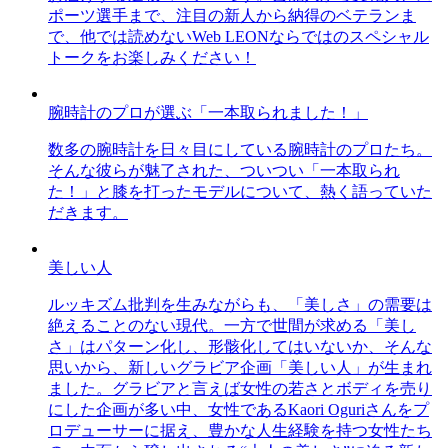
ポーツ選手まで、注目の新人から納得のベテランま
で、他では読めないWeb LEONならではのスペシャル
トークをお楽しみください！
腕時計のプロが選ぶ「一本取られました！」
数多の腕時計を日々目にしている腕時計のプロたち。
そんな彼らが魅了された、ついつい「一本取られ
た！」と膝を打ったモデルについて、熱く語っていた
だきます。
美しい人
ルッキズム批判を生みながらも、「美しさ」の需要は
絶えることのない現代。一方で世間が求める「美し
さ」はパターン化し、形骸化してはいないか、そんな
思いから、新しいグラビア企画「美しい人」が生まれ
ました。グラビアと言えば女性の若さとボディを売り
にした企画が多い中、女性であるKaori Oguriさんをプ
ロデューサーに据え、豊かな人生経験を持つ女性たち