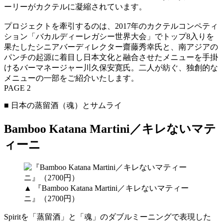
ーリーがカクテルに凝縮されています。
プロジェクトを牽引するのは、2017年のカクテルコンペティ
ション「バカルディーレガシー世界大会」でトップ8入りを
果たしたシニアバーディレクター齋藤秀幸氏と、南アジアの
パンチの起源に着目し日本文化と融合させたメニューを手掛
けるバーマネージャー川久保安寛氏。二人が紡ぐ、独創的な
メニューの一部をご紹介いたします。
PAGE 2
■ 日本の蒸留酒（魂）とサムライ
Bamboo Katana Martini／キレないマテ
ィーニ
▲ 『Bamboo Katana Martini／キレないマティー
ニ』（2700円）
Spiritを「蒸留酒」と「魂」のダブルミーニングで表現した