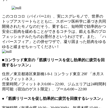
このコロコロ（バイパー2.0）、実にスグレモノで、世界の
トップアスリートらとともに、スポーツ医科学に基づき共同
開発されたモノなのだそう。要するに、短時間で効率的かつ
安全に筋肉を緩めることができるコチラは、鍛える系のプロ
フェッショナルたちのお墨付きというわけです。また、「ハ
イパースフィア」との併せワザで、凝り固まった筋肉をゆる
ゆると緩ませちゃってください！
■コンラッド東京の「筋膜リリースを促し効果的に疲労を回
復するレッスン」
住所／東京都港区東新橋1-9-1 コンラッド東京 29F 「水月ス
パ＆フィットネス」
営業時間／フィットネス6:00～22:00、ジムエリアは24時間利
用可能（宿泊のゲスト限定）、プール6:00～22:00
●
「筋膜リリースを促し効果的に疲労を回復するレッスン」
実施時間／毎週火曜 19:30～20:00(30分)、毎週木曜 15:00～