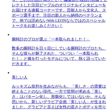
レクトした注目ピープルのオリジナルインタビューを
お届けする連載コーナーです。芸能人から文化人、ス
ポーツ選手まで、注目の新人から納得のベテランま
で、他では読めないWeb LEONならではのスペシャル
トークをお楽しみください！
腕時計のプロが選ぶ「一本取られました！」
数多の腕時計を日々目にしている腕時計のプロたち。
そんな彼らが魅了された、ついつい「一本取られ
た！」と膝を打ったモデルについて、熱く語っていた
だきます。
美しい人
ルッキズム批判を生みながらも、「美しさ」の需要は
絶えることのない現代。一方で世間が求める「美し
さ」はパターン化し、形骸化してはいないか、そんな
思いから、新しいグラビア企画「美しい人」が生まれ
ました。グラビアと言えば女性の若さとボディを売り