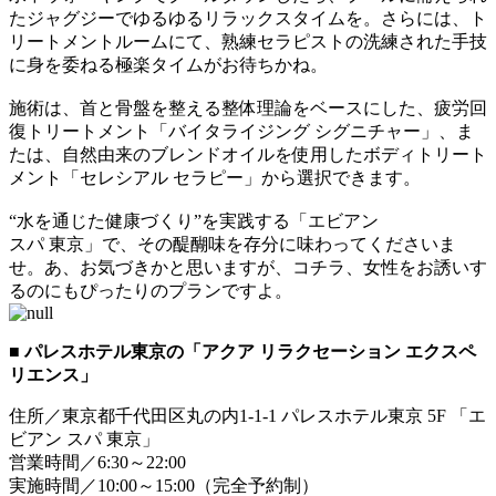
たジャグジーでゆるゆるリラックスタイムを。さらには、ト
リートメントルームにて、熟練セラピストの洗練された手技
に身を委ねる極楽タイムがお待ちかね。
施術は、首と骨盤を整える整体理論をベースにした、疲労回
復トリートメント「バイタライジング シグニチャー」、ま
たは、自然由来のブレンドオイルを使用したボディトリート
メント「セレシアル セラピー」から選択できます。
“水を通じた健康づくり”を実践する「エビアン
スパ 東京」で、その醍醐味を存分に味わってくださいま
せ。あ、お気づきかと思いますが、コチラ、女性をお誘いす
るのにもぴったりのプランですよ。
■ パレスホテル東京の「アクア リラクセーション エクスペ
リエンス」
住所／東京都千代田区丸の内1-1-1 パレスホテル東京 5F 「エ
ビアン スパ 東京」
営業時間／6:30～22:00
実施時間／10:00～15:00（完全予約制）