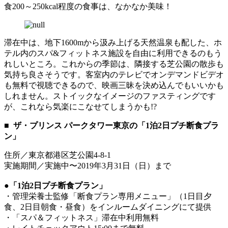
食200～250kcal程度の食事は、なかなか美味！
滞在中は、地下1600mから汲み上げる天然温泉も配した、ホ
テル内のスパ&フィットネス施設を自由に利用できるのもう
れしいところ。これからの季節は、隣接する芝公園の散歩も
気持ち良さそうです。客室内のテレビでオンデマンドビデオ
も無料で視聴できるので、映画三昧を決め込んでもいいかも
しれません。ストイックなイメージのファスティングです
が、これなら気楽にこなせてしまうかも!?
■ ザ・プリンス パークタワー東京の「1泊2日プチ断食プラ
ン」
住所／東京都港区芝公園4-8-1
実施期間／実施中〜2019年3月31日（日）まで
●
「1泊2日プチ断食プラン」
・管理栄養士監修「断食プラン専用メニュー」（1日目夕
食、2日目朝食・昼食）をインルームダイニングにて提供
・「スパ＆フィットネス」滞在中利用無料