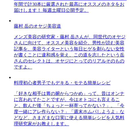
年間で計30本に厳選された最高にオススメのネタをお
届けします！ 毎週土曜日公開予定。
藤村 岳のオヤジ美容道
メンズ美容の研究家・藤村 岳さんが、同世代のオヤジ
さんに向けて、オススメ美容を紹介。男性が読む美容
記事を、美容ライターという毎日ヒゲを剃らない女性
が書くことに違和感を覚え、この道を志したという岳
さんのセレクトは、オヤジにとってのリアルそのもの
ですよ。
料理初心者男子でもデキる・モテる簡単レシピ
「好きな相手は胃の腑からつかめ」って、昔はオンナ
に言われてたことですが、今はオトコにも言えるこ
と。飲んだ後「ちょっと一杯寄ってかない？」、「今
度一緒にアレ作らない？」「週末ホムパしようよ」な
どなど、さまざまな口実に使える簡単レシピを人気料
理研究家がお教えします。