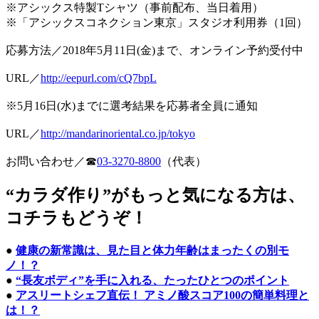
※アシックス特製Tシャツ（事前配布、当日着用）
※「アシックスコネクション東京」スタジオ利用券（1回）
応募方法／2018年5月11日(金)まで、オンライン予約受付中
URL／
http://eepurl.com/cQ7bpL
※5月16日(水)までに選考結果を応募者全員に通知
URL／
http://mandarinoriental.co.jp/tokyo
お問い合わせ／☎
03-3270-8800
（代表）
“カラダ作り”がもっと気になる方は、
コチラもどうぞ！
●
健康の新常識は、見た目と体力年齢はまったくの別モ
ノ！？
●
“長友ボディ”を手に入れる、たったひとつのポイント
●
アスリートシェフ直伝！ アミノ酸スコア100の簡単料理と
は！？