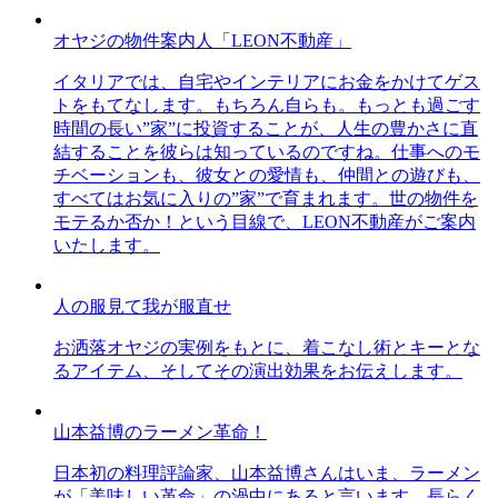
オヤジの物件案内人「LEON不動産」
イタリアでは、自宅やインテリアにお金をかけてゲス
トをもてなします。もちろん自らも。もっとも過ごす
時間の長い”家”に投資することが、人生の豊かさに直
結することを彼らは知っているのですね。仕事へのモ
チベーションも、彼女との愛情も、仲間との遊びも、
すべてはお気に入りの”家”で育まれます。世の物件を
モテるか否か！という目線で、LEON不動産がご案内
いたします。
人の服見て我が服直せ
お洒落オヤジの実例をもとに、着こなし術とキーとな
るアイテム、そしてその演出効果をお伝えします。
山本益博のラーメン革命！
日本初の料理評論家、山本益博さんはいま、ラーメン
が「美味しい革命」の渦中にあると言います。長らく