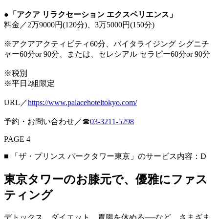
●
「アクア リラクセーション エクスペリエンス」
料金／2万9000円(120分)、3万5000円(150分)
※アクアアクティビティ60分、バイタライジング シグニチ
ャー60分or 90分、または、セレシアル セラピー60分or 90分
※税別
※平日2組限定
URL／
https://www.palacehoteltokyo.com/
予約・お問い合わせ／☎︎
03-3211-5298
PAGE 4
■ 「ザ・プリンス パークタワー東京」のサービス内容：D
東京タワーのお膝元で、優雅にファス
ティング
デトックス、ダイエット、胃腸を休める──など、さまざま