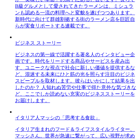
B級グルメとして愛されてきたラーメンは、ミシュラ
ンも認める一流の料理へと変貌を遂げつつあります。
新時代に向けて群雄割拠する街のラーメン店を巨匠自
らが実食リポートする連載です。
ビジネス ストーリー
ビジネスの第一線で活躍する著名人のインタビュー企
画です。時代をリードする商品やサービスを産み出
す、ユニークな視点で社会に新しい価値を提供するな
ど、混迷する未来にひと筋の光を照らす注目のビジネ
スピープルを取材します。彼らはいかにして結果を出
したのか？ 人知れぬ苦労や仕事で得た意外な気づきな
ど、ここでしか読めない充実のビジネスストーリーを
お届けします。
イタリア人マッシの「思考する食欲」
イタリア生まれのフード＆ライフスタイルライター、
マッシさん。世界が急速に繋がって、広い視野が求め