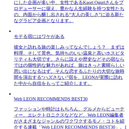
にした企画が多い中、女性であるKaori Oguriさんをプ
ロデューサーに据え、豊かな人生経験を持つ女性たち
の、内面から醸し出される“大人の美しさ”に迫る新た
なグラビア企画となります。
モテる宿にはワケがある
彼女と訪れる旅の楽しみってなんでしょう？ まずは
料理、そして景色。気持ちのいい温泉と高いホスピタ
リティも大切です。さらに設えや歴史などその宿なら
ではの個性的な魅力があれば、旅はきっと素晴らしい
思い出になるはず。そんな恋するふたりの大切な旅時
間を演出する“ハズさない”宿を、LEONが実際に訪れ
た中から自信をもってご紹介します。
Web LEON RECOMMENDS BEST30
ファッションや時計はもちろん、グルメからビューテ
ィー、エレクトロニクスなどなど、Web LEON編集者
がさまざまなジャンルのワクワクするモノ・コトを紹
介する連載「Web LEON RECOMMENDS BEST30」。1