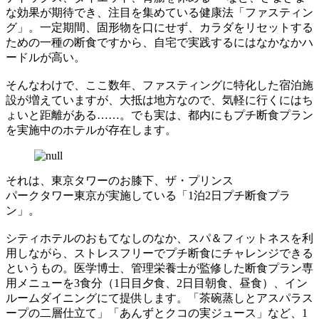
な効果が期待でき、注目を集めている健康法「ファスティン
グ」。一定期間、固形物を口にせず、カラダをリセットする
ための一種の断食ですから、自宅で実践するにはなかなかハ
ードルが高い。
そんなわけで、ここ数年、ファスティングに特化した宿泊施
設が増えていますが、大抵は地方なので、気軽に行くにはち
ょいと距離がある……。でも実は、都内にもプチ断食プラン
を実施中のホテルが存在します。
それは、東京タワーのお膝下、ザ・プリンス
パークタワー東京が実施している「1泊2日プチ断食プラ
ン」。
シティホテルのおもてなしのなか、スパ＆フィットネスを利
用しながら、ストレスフリーでプチ断食にチャレンジできる
というもの。医学博士、管理栄養士が監修した断食プラン専
用メニューを3食分（1日目夕食、2日目朝食、昼食）、イン
ルームダイニングにて提供します。「茶碗蒸しとアスパラス
ープの二層仕立て」「あんずとクコの実ジュース」など、1