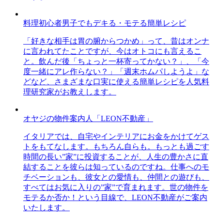
料理初心者男子でもデキる・モテる簡単レシピ
「好きな相手は胃の腑からつかめ」って、昔はオンナ
に言われてたことですが、今はオトコにも言えるこ
と。飲んだ後「ちょっと一杯寄ってかない？」、「今
度一緒にアレ作らない？」「週末ホムパしようよ」な
どなど、さまざまな口実に使える簡単レシピを人気料
理研究家がお教えします。
オヤジの物件案内人「LEON不動産」
イタリアでは、自宅やインテリアにお金をかけてゲス
トをもてなします。もちろん自らも。もっとも過ごす
時間の長い”家”に投資することが、人生の豊かさに直
結することを彼らは知っているのですね。仕事へのモ
チベーションも、彼女との愛情も、仲間との遊びも、
すべてはお気に入りの”家”で育まれます。世の物件を
モテるか否か！という目線で、LEON不動産がご案内
いたします。