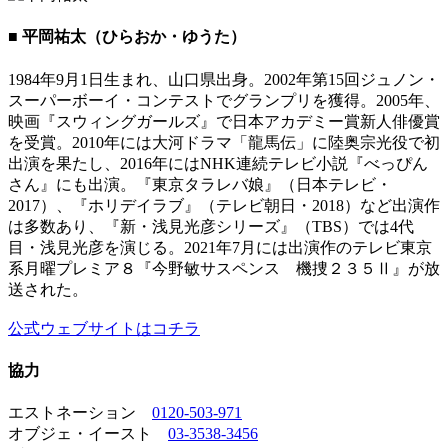
■ 平岡祐太（ひらおか・ゆうた）
1984年9月1日生まれ、山口県出身。2002年第15回ジュノン・
スーパーボーイ・コンテストでグランプリを獲得。2005年、
映画『スウィングガールズ』で日本アカデミー賞新人俳優賞
を受賞。2010年には大河ドラマ「龍馬伝」に陸奥宗光役で初
出演を果たし、2016年にはNHK連続テレビ小説『べっぴん
さん』にも出演。『東京タラレバ娘』（日本テレビ・
2017）、『ホリデイラブ』（テレビ朝日・2018）など出演作
は多数あり、『新・浅見光彦シリーズ』（TBS）では4代
目・浅見光彦を演じる。2021年7月には出演作のテレビ東京
系月曜プレミア８『今野敏サスペンス 機捜２３５Ⅱ』が放
送された。
公式ウェブサイトはコチラ
協力
エストネーション
0120-503-971
オブジェ・イースト
03-3538-3456