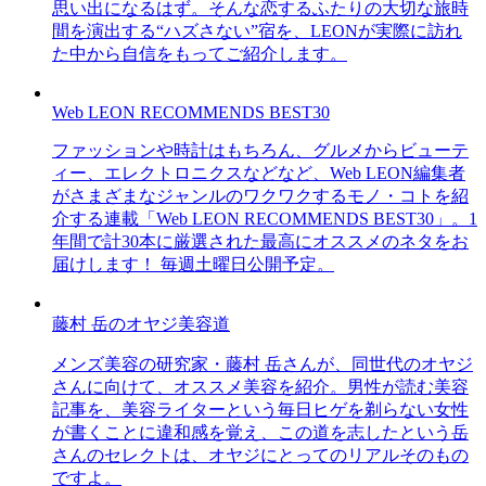
思い出になるはず。そんな恋するふたりの大切な旅時
間を演出する“ハズさない”宿を、LEONが実際に訪れ
た中から自信をもってご紹介します。
Web LEON RECOMMENDS BEST30
ファッションや時計はもちろん、グルメからビューテ
ィー、エレクトロニクスなどなど、Web LEON編集者
がさまざまなジャンルのワクワクするモノ・コトを紹
介する連載「Web LEON RECOMMENDS BEST30」。1
年間で計30本に厳選された最高にオススメのネタをお
届けします！ 毎週土曜日公開予定。
藤村 岳のオヤジ美容道
メンズ美容の研究家・藤村 岳さんが、同世代のオヤジ
さんに向けて、オススメ美容を紹介。男性が読む美容
記事を、美容ライターという毎日ヒゲを剃らない女性
が書くことに違和感を覚え、この道を志したという岳
さんのセレクトは、オヤジにとってのリアルそのもの
ですよ。