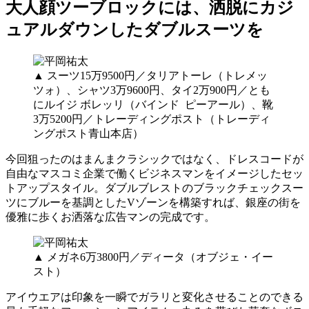
大人顔ツーブロックには、洒脱にカジ
ュアルダウンしたダブルスーツを
▲ スーツ15万9500円／タリアトーレ（トレメッ
ツォ）、シャツ3万9600円、タイ2万900円／とも
にルイジ ボレッリ（バインド ピーアール）、靴
3万5200円／トレーディングポスト（トレーディ
ングポスト青山本店）
今回狙ったのはまんまクラシックではなく、ドレスコードが
自由なマスコミ企業で働くビジネスマンをイメージしたセッ
トアップスタイル。ダブルブレストのブラックチェックスー
ツにブルーを基調としたVゾーンを構築すれば、銀座の街を
優雅に歩くお洒落な広告マンの完成です。
▲ メガネ6万3800円／ディータ（オブジェ・イー
スト）
アイウエアは印象を一瞬でガラリと変化させることのできる