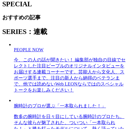
SPECIAL
おすすめの記事
SERIES：連載
PEOPLE NOW
今、この人の話が聞きたい！ 編集部が独自の目線でセ
レクトした注目ピープルのオリジナルインタビューを
お届けする連載コーナーです。芸能人から文化人、ス
ポーツ選手まで、注目の新人から納得のベテランま
で、他では読めないWeb LEONならではのスペシャル
トークをお楽しみください！
腕時計のプロが選ぶ「一本取られました！」
数多の腕時計を日々目にしている腕時計のプロたち。
そんな彼らが魅了された、ついつい「一本取られ
た！」と膝を打ったモデルについて、熱く語っていた