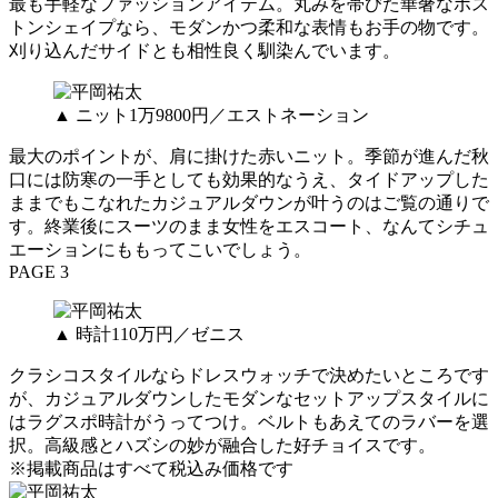
最も手軽なファッションアイテム。丸みを帯びた華奢なボス
トンシェイプなら、モダンかつ柔和な表情もお手の物です。
刈り込んだサイドとも相性良く馴染んでいます。
▲ ニット1万9800円／エストネーション
最大のポイントが、肩に掛けた赤いニット。季節が進んだ秋
口には防寒の一手としても効果的なうえ、タイドアップした
ままでもこなれたカジュアルダウンが叶うのはご覧の通りで
す。終業後にスーツのまま女性をエスコート、なんてシチュ
エーションにももってこいでしょう。
PAGE 3
▲ 時計110万円／ゼニス
クラシコスタイルならドレスウォッチで決めたいところです
が、カジュアルダウンしたモダンなセットアップスタイルに
はラグスポ時計がうってつけ。ベルトもあえてのラバーを選
択。高級感とハズシの妙が融合した好チョイスです。
※掲載商品はすべて税込み価格です