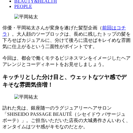
BEAUTY&HEALTH
PEOPLE
俳優・平岡祐太さんが変身を遂げた髪型企画（
前回はコチ
ラ
）。大人顔のツーブロックは、長めに残したトップの髪を
下ろせばカジュアルに、分けて後ろに流せばキレイめな雰囲
気に仕上がるという二面性がポイントです。
今回は、都会で働くモテるビジネスマンをイメージしたヘア
アレンジとコーディネートをお見せしましょう。
キッチリとした分け目と、ウェットなツヤ感でデ
キそな雰囲気倍増！
訪れた先は、銀座随一のラグジュアリーヘアサロン
「SHISEIDO PASSAGE BEAUTÉ（シセイドウ パサージュ
ボーテ）」。ご担当いただいた店長の大城勇作さんいわく、
オンタイムはツヤ感がキモなのだとか。