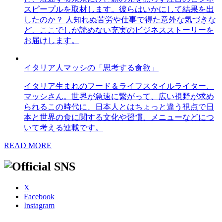
スピープルを取材します。彼らはいかにして結果を出
したのか？ 人知れぬ苦労や仕事で得た意外な気づきな
ど、ここでしか読めない充実のビジネスストーリーを
お届けします。
イタリア人マッシの「思考する食欲」
イタリア生まれのフード＆ライフスタイルライター、
マッシさん。世界が急速に繋がって、広い視野が求め
られるこの時代に、日本人とはちょっと違う視点で日
本と世界の食に関する文化や習慣、メニューなどにつ
いて考える連載です。
READ MORE
X
Facebook
Instagram