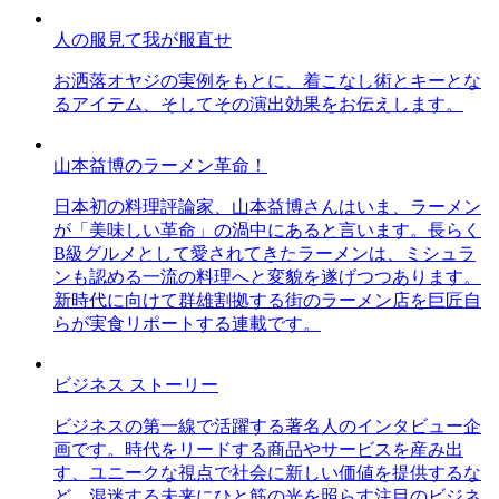
人の服見て我が服直せ
お洒落オヤジの実例をもとに、着こなし術とキーとな
るアイテム、そしてその演出効果をお伝えします。
山本益博のラーメン革命！
日本初の料理評論家、山本益博さんはいま、ラーメン
が「美味しい革命」の渦中にあると言います。長らく
B級グルメとして愛されてきたラーメンは、ミシュラ
ンも認める一流の料理へと変貌を遂げつつあります。
新時代に向けて群雄割拠する街のラーメン店を巨匠自
らが実食リポートする連載です。
ビジネス ストーリー
ビジネスの第一線で活躍する著名人のインタビュー企
画です。時代をリードする商品やサービスを産み出
す、ユニークな視点で社会に新しい価値を提供するな
ど、混迷する未来にひと筋の光を照らす注目のビジネ