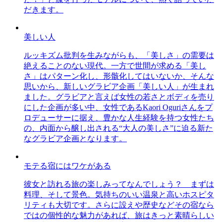
だきます。
美しい人
ルッキズム批判を生みながらも、「美しさ」の需要は
絶えることのない現代。一方で世間が求める「美し
さ」はパターン化し、形骸化してはいないか、そんな
思いから、新しいグラビア企画「美しい人」が生まれ
ました。グラビアと言えば女性の若さとボディを売り
にした企画が多い中、女性であるKaori Oguriさんをプ
ロデューサーに据え、豊かな人生経験を持つ女性たち
の、内面から醸し出される“大人の美しさ”に迫る新た
なグラビア企画となります。
モテる宿にはワケがある
彼女と訪れる旅の楽しみってなんでしょう？ まずは
料理、そして景色。気持ちのいい温泉と高いホスピタ
リティも大切です。さらに設えや歴史などその宿なら
ではの個性的な魅力があれば、旅はきっと素晴らしい