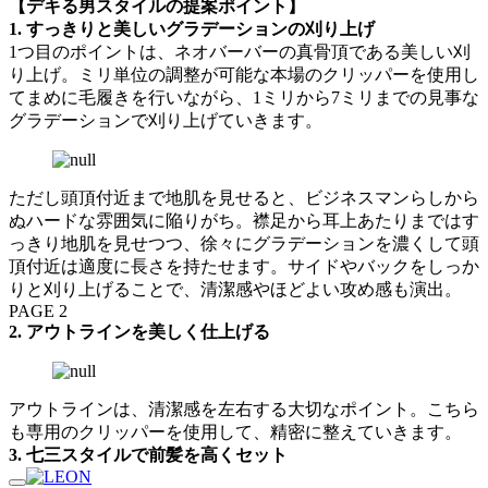
【デキる男スタイルの提案ポイント】
1. すっきりと美しいグラデーションの刈り上げ
1つ目のポイントは、ネオバーバーの真骨頂である美しい刈
り上げ。ミリ単位の調整が可能な本場のクリッパーを使用し
てまめに毛履きを行いながら、1ミリから7ミリまでの見事な
グラデーションで刈り上げていきます。
ただし頭頂付近まで地肌を見せると、ビジネスマンらしから
ぬハードな雰囲気に陥りがち。襟足から耳上あたりまではす
っきり地肌を見せつつ、徐々にグラデーションを濃くして頭
頂付近は適度に長さを持たせます。サイドやバックをしっか
りと刈り上げることで、清潔感やほどよい攻め感も演出。
PAGE 2
2. アウトラインを美しく仕上げる
アウトラインは、清潔感を左右する大切なポイント。こちら
も専用のクリッパーを使用して、精密に整えていきます。
3. 七三スタイルで前髪を高くセット