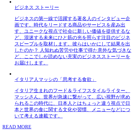
ビジネス ストーリー
ビジネスの第一線で活躍する著名人のインタビュー企
画です。時代をリードする商品やサービスを産み出
す、ユニークな視点で社会に新しい価値を提供するな
ど、混迷する未来にひと筋の光を照らす注目のビジネ
スピープルを取材します。彼らはいかにして結果を出
したのか？ 人知れぬ苦労や仕事で得た意外な気づきな
ど、ここでしか読めない充実のビジネスストーリーを
お届けします。
イタリア人マッシの「思考する食欲」
イタリア生まれのフード＆ライフスタイルライター、
マッシさん。世界が急速に繋がって、広い視野が求め
られるこの時代に、日本人とはちょっと違う視点で日
本と世界の食に関する文化や習慣、メニューなどにつ
いて考える連載です。
READ MORE