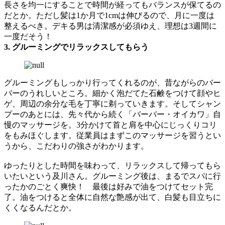
長さを均一にすることで時間が経ってもバランスが保てるの
だとか。ただし髪は1か月で1cmは伸びるので、月に一度は
整えるべき。デキる男は清潔感が必須ゆえ、理想は3週間に
一度だそう！
3. グルーミングでリラックスしてもらう
グルーミングもしっかり行ってくれるのが、昔ながらのバー
バーのうれしいところ。細かく泡だてた石鹸をつけて顔やヒ
ゲ、周辺の余分な毛を丁寧に剃っていきます。そしてシャン
プーのあとには、先々代から続く「バーバー・オイカワ」自
慢のマッサージを。3分かけて首と肩を中心にじっくりコリ
をもみほぐします。従業員はまずこのマッサージを習うとい
うから、こだわりの強さがわかります。
ゆったりとした時間を味わって、リラックスして帰ってもら
いたいという及川さん。グルーミング後は、まるでスパに行
ったかのごとく爽快！ 最後は好みで油をつけてセット完
了。油をつけると全体に自然な艶感が出て、白髪も目立ちに
くくなるんだとか。