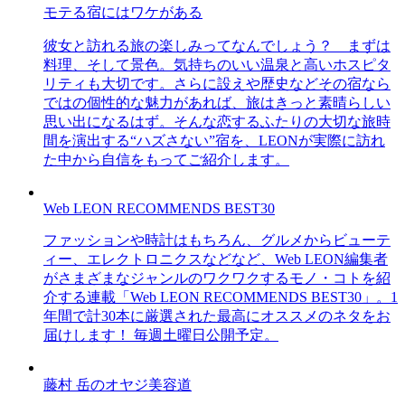
モテる宿にはワケがある
彼女と訪れる旅の楽しみってなんでしょう？ まずは
料理、そして景色。気持ちのいい温泉と高いホスピタ
リティも大切です。さらに設えや歴史などその宿なら
ではの個性的な魅力があれば、旅はきっと素晴らしい
思い出になるはず。そんな恋するふたりの大切な旅時
間を演出する“ハズさない”宿を、LEONが実際に訪れ
た中から自信をもってご紹介します。
Web LEON RECOMMENDS BEST30
ファッションや時計はもちろん、グルメからビューテ
ィー、エレクトロニクスなどなど、Web LEON編集者
がさまざまなジャンルのワクワクするモノ・コトを紹
介する連載「Web LEON RECOMMENDS BEST30」。1
年間で計30本に厳選された最高にオススメのネタをお
届けします！ 毎週土曜日公開予定。
藤村 岳のオヤジ美容道