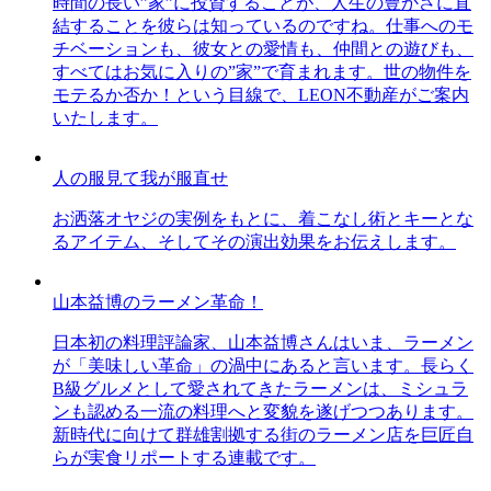
時間の長い”家”に投資することが、人生の豊かさに直
結することを彼らは知っているのですね。仕事へのモ
チベーションも、彼女との愛情も、仲間との遊びも、
すべてはお気に入りの”家”で育まれます。世の物件を
モテるか否か！という目線で、LEON不動産がご案内
いたします。
人の服見て我が服直せ
お洒落オヤジの実例をもとに、着こなし術とキーとな
るアイテム、そしてその演出効果をお伝えします。
山本益博のラーメン革命！
日本初の料理評論家、山本益博さんはいま、ラーメン
が「美味しい革命」の渦中にあると言います。長らく
B級グルメとして愛されてきたラーメンは、ミシュラ
ンも認める一流の料理へと変貌を遂げつつあります。
新時代に向けて群雄割拠する街のラーメン店を巨匠自
らが実食リポートする連載です。