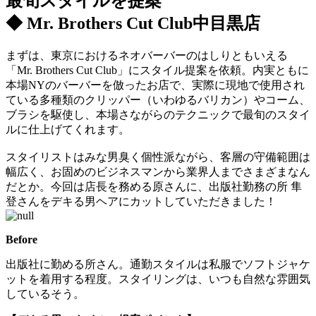
最旬スタイルを提案
◆ Mr. Brothers Cut Club中目黒店
まずは、東京におけるネオバーバーのはしりともいえる
「Mr. Brothers Cut Club」にスタイル提案を依頼。内実ともに
本場NYのバーバーを倣ったお店で、実際に現地で使用され
ている多種類のクリッパー（いわゆるバリカン）やコーム、
ブラシを駆使し、本場さながらのテクニックで最旬のスタイ
ルに仕上げてくれます。
スタイリストはみな男臭く個性派ながら、客層の守備範囲は
幅広く、お固めのビジネスマンから業界人までさまざまなん
だとか。今回は店長を務める原さんに、出版社勤務の所 隼
登さんをデキる男ヘアにカットしていただきました！
Before
出版社に勤める所さん。通勤スタイルは私服でソフトジャケ
ットを着用する程度。スタイリングは、いつも自然な雰囲気
しているそう。