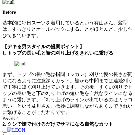
Before
基本的に毎日スーツを着用しているという有山さん。髪型
は、すっきりとオールバックにすることがほとんど。少し伸
びてきています。
【デキる男スタイルの提案ポイント】
1. トップの長い毛と裾の刈り上げをきれいに繋げる
まず、トップの長い毛は指間（シカン）刈りで髪の長さが同
じになるように注意深くカット。裾から中間までは連続刈り
で丁寧に短く刈り上げていきます。その後、すくい刈りでト
ップの長い毛と下の刈り上げの短い毛を自然なラインになる
ように繋げます。「刈り上げのラインが出ているのはカッコ
悪い」という及川さん。微妙に調整しながらあくまできれい
に繋げることがこだわりです。
PAGE 4
2. クシで撫で付けるだけでサマになる自然なカット