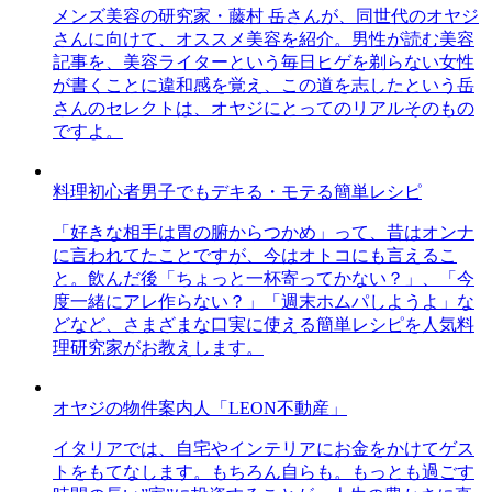
メンズ美容の研究家・藤村 岳さんが、同世代のオヤジ
さんに向けて、オススメ美容を紹介。男性が読む美容
記事を、美容ライターという毎日ヒゲを剃らない女性
が書くことに違和感を覚え、この道を志したという岳
さんのセレクトは、オヤジにとってのリアルそのもの
ですよ。
料理初心者男子でもデキる・モテる簡単レシピ
「好きな相手は胃の腑からつかめ」って、昔はオンナ
に言われてたことですが、今はオトコにも言えるこ
と。飲んだ後「ちょっと一杯寄ってかない？」、「今
度一緒にアレ作らない？」「週末ホムパしようよ」な
どなど、さまざまな口実に使える簡単レシピを人気料
理研究家がお教えします。
オヤジの物件案内人「LEON不動産」
イタリアでは、自宅やインテリアにお金をかけてゲス
トをもてなします。もちろん自らも。もっとも過ごす