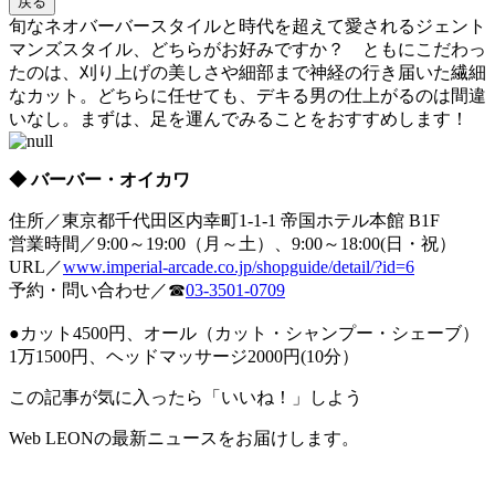
戻る
旬なネオバーバースタイルと時代を超えて愛されるジェント
マンズスタイル、どちらがお好みですか？ ともにこだわっ
たのは、刈り上げの美しさや細部まで神経の行き届いた繊細
なカット。どちらに任せても、デキる男の仕上がるのは間違
いなし。まずは、足を運んでみることをおすすめします！
◆ バーバー・オイカワ
住所／東京都千代田区内幸町1-1-1 帝国ホテル本館 B1F
営業時間／9:00～19:00（月～土）、9:00～18:00(日・祝）
URL／
www.imperial-arcade.co.jp/shopguide/detail/?id=6
予約・問い合わせ／☎
03-3501-0709
●カット4500円、オール（カット・シャンプー・シェーブ）
1万1500円、ヘッドマッサージ2000円(10分）
この記事が気に入ったら「いいね！」しよう
Web LEONの最新ニュースをお届けします。