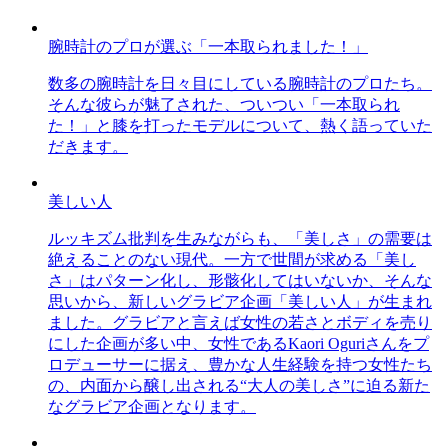
腕時計のプロが選ぶ「一本取られました！」
数多の腕時計を日々目にしている腕時計のプロたち。
そんな彼らが魅了された、ついつい「一本取られ
た！」と膝を打ったモデルについて、熱く語っていた
だきます。
美しい人
ルッキズム批判を生みながらも、「美しさ」の需要は
絶えることのない現代。一方で世間が求める「美し
さ」はパターン化し、形骸化してはいないか、そんな
思いから、新しいグラビア企画「美しい人」が生まれ
ました。グラビアと言えば女性の若さとボディを売り
にした企画が多い中、女性であるKaori Oguriさんをプ
ロデューサーに据え、豊かな人生経験を持つ女性たち
の、内面から醸し出される“大人の美しさ”に迫る新た
なグラビア企画となります。