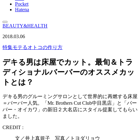
Pocket
Hatena
BEAUTY&HEALTH
2018.03.06
特集
モテるオトコの作り方
デキる男は床屋でカット。最旬＆トラ
ディショナルバーバーのオススメカッ
トとは？
デキる男のグルーミングサロンとして世界的に再燃する床屋
＝バーバー人気。「Mr. Brothers Cut Club中目黒店」と「バー
バー・オイカワ」の新旧２大名店にスタイル提案してもらい
ました。
CREDIT :
文／井上真規子 写真／トヨダリョウ