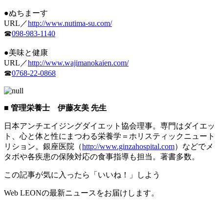
●ぬちまーす
URL／
http://www.nutima-su.com/
☎
098-983-1140
●美味と健康
URL／
http://www.wajimanokaien.com/
☎
0768-22-0868
■ 管理栄養士 伊藤友美 先生
日本アンチエイジングダイエット協会理事。専門はダイエッ
ト、心と体と性にまつわる栄養学＝ホリスティックニュート
リション。銀座医院（
http://www.ginzahospital.com
）などでメ
タボや各疾患の保険対応の食事指導も担当。著書多数。
この記事が気に入ったら「いいね！」しよう
Web LEONの最新ニュースをお届けします。