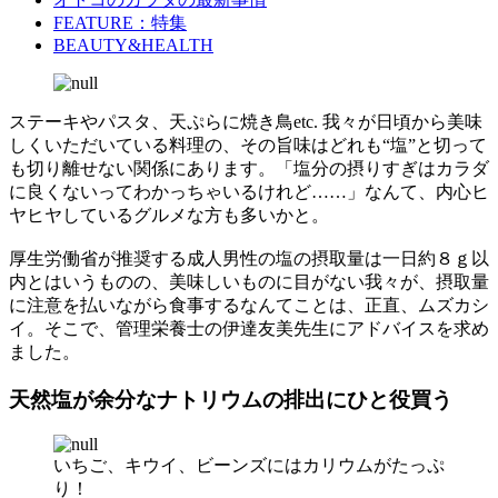
FEATURE：特集
BEAUTY&HEALTH
ステーキやパスタ、天ぷらに焼き鳥etc. 我々が日頃から美味
しくいただいている料理の、その旨味はどれも“塩”と切って
も切り離せない関係にあります。「塩分の摂りすぎはカラダ
に良くないってわかっちゃいるけれど……」なんて、内心ヒ
ヤヒヤしているグルメな方も多いかと。
厚生労働省が推奨する成人男性の塩の摂取量は一日約８ｇ以
内とはいうものの、美味しいものに目がない我々が、摂取量
に注意を払いながら食事するなんてことは、正直、ムズカシ
イ。そこで、管理栄養士の伊達友美先生にアドバイスを求め
ました。
天然塩が余分なナトリウムの排出にひと役買う
いちご、キウイ、ビーンズにはカリウムがたっぷ
り！