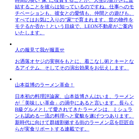
時間の長い”家”に投資することが、人生の豊かさに直
結することを彼らは知っているのですね。仕事へのモ
チベーションも、彼女との愛情も、仲間との遊びも、
すべてはお気に入りの”家”で育まれます。世の物件を
モテるか否か！という目線で、LEON不動産がご案内
いたします。
人の服見て我が服直せ
お洒落オヤジの実例をもとに、着こなし術とキーとな
るアイテム、そしてその演出効果をお伝えします。
山本益博のラーメン革命！
日本初の料理評論家、山本益博さんはいま、ラーメン
が「美味しい革命」の渦中にあると言います。長らく
B級グルメとして愛されてきたラーメンは、ミシュラ
ンも認める一流の料理へと変貌を遂げつつあります。
新時代に向けて群雄割拠する街のラーメン店を巨匠自
らが実食リポートする連載です。