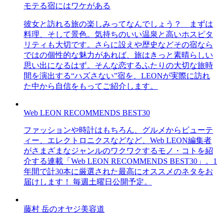
モテる宿にはワケがある
彼女と訪れる旅の楽しみってなんでしょう？ まずは
料理、そして景色。気持ちのいい温泉と高いホスピタ
リティも大切です。さらに設えや歴史などその宿なら
ではの個性的な魅力があれば、旅はきっと素晴らしい
思い出になるはず。そんな恋するふたりの大切な旅時
間を演出する“ハズさない”宿を、LEONが実際に訪れ
た中から自信をもってご紹介します。
Web LEON RECOMMENDS BEST30
ファッションや時計はもちろん、グルメからビューテ
ィー、エレクトロニクスなどなど、Web LEON編集者
がさまざまなジャンルのワクワクするモノ・コトを紹
介する連載「Web LEON RECOMMENDS BEST30」。1
年間で計30本に厳選された最高にオススメのネタをお
届けします！ 毎週土曜日公開予定。
藤村 岳のオヤジ美容道