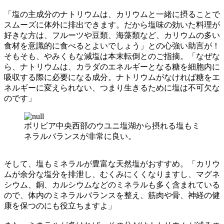
「塩の主成分のナトリウムは、カリウムと一緒に摂ることで
スムーズに体外に排出できます。だから塩味の効いた料理が
好きな方は、フルーツや豆類、海藻類など、カリウムの多い
食材を意識的に食べるとよいでしょう」との心強い助言が！
そもそも、やみくもな減塩は本末転倒とのご指摘。「なぜな
ら、ナトリウムは、カラダのエネルギーとなる糖を細胞内に
吸収する際に必要になる成分。ナトリウムがなければ糖をエ
ネルギーに変えられない、つまり生きるために塩は不可欠な
のです」
ボリビア中央西部のウユニ塩湖から摂れる塩もミ
ネラルバランスが非常に良い。
そして、塩もミネラルが豊富な天然塩がおすすめ。「カリウ
ムが余分な塩分を排泄し、むくみにくくなりますし、マグネ
シウム、銅、カルシウムなどのミネラルも多く含まれている
ので、体内のミネラルバランスを整え、筋肉や骨、神経の健
康を保つのにも役立ちますよ」