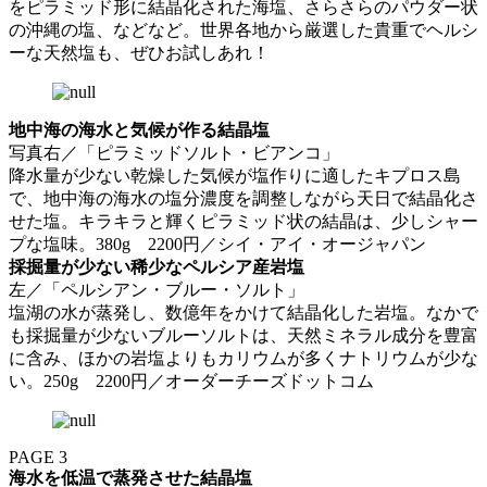
をピラミッド形に結晶化された海塩、さらさらのパウダー状
の沖縄の塩、などなど。世界各地から厳選した貴重でヘルシ
ーな天然塩も、ぜひお試しあれ！
地中海の海水と気候が作る結晶塩
写真右／「ピラミッドソルト・ビアンコ」
降水量が少ない乾燥した気候が塩作りに適したキプロス島
で、地中海の海水の塩分濃度を調整しながら天日で結晶化さ
せた塩。キラキラと輝くピラミッド状の結晶は、少しシャー
プな塩味。380g 2200円／シイ・アイ・オージャパン
採掘量が少ない稀少なペルシア産岩塩
左／「ペルシアン・ブルー・ソルト」
塩湖の水が蒸発し、数億年をかけて結晶化した岩塩。なかで
も採掘量が少ないブルーソルトは、天然ミネラル成分を豊富
に含み、ほかの岩塩よりもカリウムが多くナトリウムが少な
い。250g 2200円／オーダーチーズドットコム
PAGE 3
海水を低温で蒸発させた結晶塩