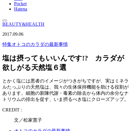
Pocket
Hatena
BEAUTY&HEALTH
2017.09.06
特集
オトコのカラダの最新事情
塩は摂ってもいいんです!? カラダが
欲しがる天然塩６選
とかく塩には悪者のイメージがつきがちですが、実はミネラ
ルたっぷりの天然塩は、我々の生体保持機能を助ける役割が
あります。細胞の新陳代謝・毒素の除去から体内の余分なナ
トリウムの排出を促す、いま摂るべき塩にクローズアップ。
CREDIT :
文／松家寛子
オトコのカラダの最新事情