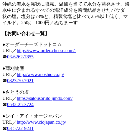
沖縄の海水を霧状に噴霧。温風を当てて水分を蒸発させ、海
水中に含まれるすべての海洋成分を瞬間結晶させたパウダー
状の塩。塩分は73%と、精製食塩と比べて25%以上低く、マ
イルド。250g 1000円／ぬちまーす
【お問い合わせ一覧】
●オーダーチーズドットコム
URL／
https://www.order-cheese.com/
☎
03-6262-7855
●蒲刈物産
URL／
http://www.moshio.co.jp/
☎
0823-70-7021
●さとうの塩
URL／
https://satousoruto.jimdo.com/
☎
0532-25-3724
●シイ・アイ・オージャパン
URL／
http://www.ciojapan.co.jp/
☎
03-5722-9231