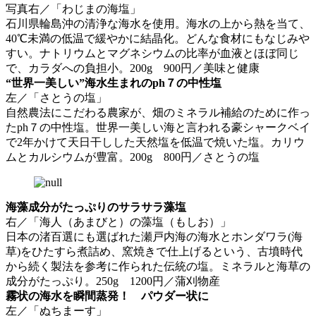
写真右／「わじまの海塩」
石川県輪島沖の清浄な海水を使用。海水の上から熱を当て、
40℃未満の低温で緩やかに結晶化。どんな食材にもなじみや
すい。ナトリウムとマグネシウムの比率が血液とほぼ同じ
で、カラダへの負担小。200g 900円／美味と健康
“世界一美しい”海水生まれのph７の中性塩
左／「さとうの塩」
自然農法にこだわる農家が、畑のミネラル補給のために作っ
たph７の中性塩。世界一美しい海と言われる豪シャークベイ
で2年かけて天日干しした天然塩を低温で焼いた塩。カリウ
ムとカルシウムが豊富。200g 800円／さとうの塩
海藻成分がたっぷりのサラサラ藻塩
右／「海人（あまびと）の藻塩（もしお）」
日本の渚百選にも選ばれた瀬戸内海の海水とホンダワラ(海
草)をひたすら煮詰め、窯焼きで仕上げるという、古墳時代
から続く製法を参考に作られた伝統の塩。ミネラルと海草の
成分がたっぷり。250g 1200円／蒲刈物産
霧状の海水を瞬間蒸発！ パウダー状に
左／「ぬちまーす」