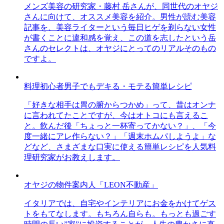
メンズ美容の研究家・藤村 岳さんが、同世代のオヤジ
さんに向けて、オススメ美容を紹介。男性が読む美容
記事を、美容ライターという毎日ヒゲを剃らない女性
が書くことに違和感を覚え、この道を志したという岳
さんのセレクトは、オヤジにとってのリアルそのもの
ですよ。
料理初心者男子でもデキる・モテる簡単レシピ
「好きな相手は胃の腑からつかめ」って、昔はオンナ
に言われてたことですが、今はオトコにも言えるこ
と。飲んだ後「ちょっと一杯寄ってかない？」、「今
度一緒にアレ作らない？」「週末ホムパしようよ」な
どなど、さまざまな口実に使える簡単レシピを人気料
理研究家がお教えします。
オヤジの物件案内人「LEON不動産」
イタリアでは、自宅やインテリアにお金をかけてゲス
トをもてなします。もちろん自らも。もっとも過ごす