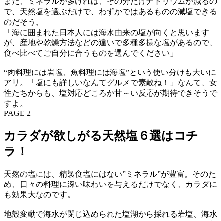
また、ミネラルが多ければ、その分だけナトリウムが減るの
で、天然塩を選ぶだけで、わずかではあるものの減塩できる
のだそう。
「海に囲まれた日本人には海水由来の塩が向くと思います
が、産地や乾燥方法などの違いで多種多様な塩があるので、
食べ比べてご自分に合うものを選んでください」
“肉料理には岩塩、魚料理には海塩”という使い分けも大いに
アリ。「塩にも詳しいなんてグルメで素敵ね！」なんて、女
性たちからも、塩対応どころか甘～い反応が期待できそうで
すよ。
PAGE 2
カラダが欲しがる天然塩６選はコチ
ラ！
天然の塩には、精製食塩にはない”ミネラル”が豊富。そのた
め、日々の料理に深い味わいを与えるだけでなく、カラダに
も効果大なのです。
地殻変動で海水が閉じ込められた塩湖から採れる岩塩、海水