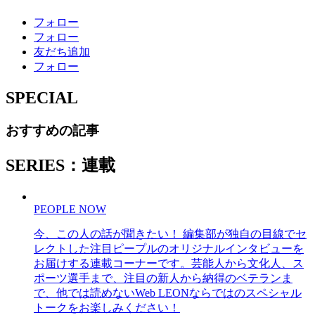
フォロー
フォロー
友だち追加
フォロー
SPECIAL
おすすめの記事
SERIES：連載
PEOPLE NOW
今、この人の話が聞きたい！ 編集部が独自の目線でセ
レクトした注目ピープルのオリジナルインタビューを
お届けする連載コーナーです。芸能人から文化人、ス
ポーツ選手まで、注目の新人から納得のベテランま
で、他では読めないWeb LEONならではのスペシャル
トークをお楽しみください！