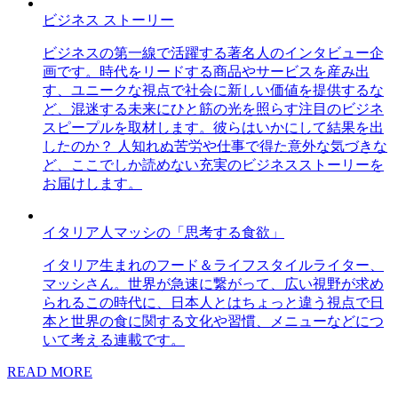
ビジネス ストーリー
ビジネスの第一線で活躍する著名人のインタビュー企
画です。時代をリードする商品やサービスを産み出
す、ユニークな視点で社会に新しい価値を提供するな
ど、混迷する未来にひと筋の光を照らす注目のビジネ
スピープルを取材します。彼らはいかにして結果を出
したのか？ 人知れぬ苦労や仕事で得た意外な気づきな
ど、ここでしか読めない充実のビジネスストーリーを
お届けします。
イタリア人マッシの「思考する食欲」
イタリア生まれのフード＆ライフスタイルライター、
マッシさん。世界が急速に繋がって、広い視野が求め
られるこの時代に、日本人とはちょっと違う視点で日
本と世界の食に関する文化や習慣、メニューなどにつ
いて考える連載です。
READ MORE