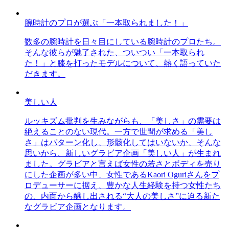
腕時計のプロが選ぶ「一本取られました！」
数多の腕時計を日々目にしている腕時計のプロたち。
そんな彼らが魅了された、ついつい「一本取られ
た！」と膝を打ったモデルについて、熱く語っていた
だきます。
美しい人
ルッキズム批判を生みながらも、「美しさ」の需要は
絶えることのない現代。一方で世間が求める「美し
さ」はパターン化し、形骸化してはいないか、そんな
思いから、新しいグラビア企画「美しい人」が生まれ
ました。グラビアと言えば女性の若さとボディを売り
にした企画が多い中、女性であるKaori Oguriさんをプ
ロデューサーに据え、豊かな人生経験を持つ女性たち
の、内面から醸し出される“大人の美しさ”に迫る新た
なグラビア企画となります。