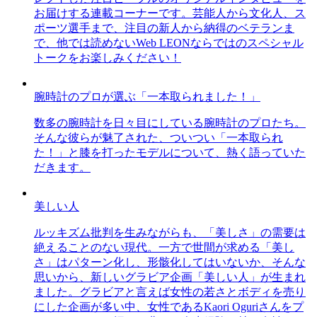
お届けする連載コーナーです。芸能人から文化人、ス
ポーツ選手まで、注目の新人から納得のベテランま
で、他では読めないWeb LEONならではのスペシャル
トークをお楽しみください！
腕時計のプロが選ぶ「一本取られました！」
数多の腕時計を日々目にしている腕時計のプロたち。
そんな彼らが魅了された、ついつい「一本取られ
た！」と膝を打ったモデルについて、熱く語っていた
だきます。
美しい人
ルッキズム批判を生みながらも、「美しさ」の需要は
絶えることのない現代。一方で世間が求める「美し
さ」はパターン化し、形骸化してはいないか、そんな
思いから、新しいグラビア企画「美しい人」が生まれ
ました。グラビアと言えば女性の若さとボディを売り
にした企画が多い中、女性であるKaori Oguriさんをプ