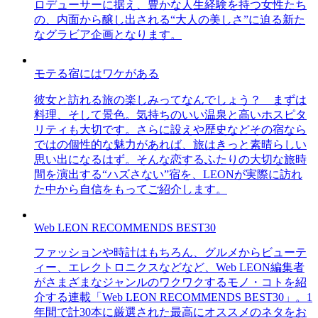
ロデューサーに据え、豊かな人生経験を持つ女性たち
の、内面から醸し出される“大人の美しさ”に迫る新た
なグラビア企画となります。
モテる宿にはワケがある
彼女と訪れる旅の楽しみってなんでしょう？ まずは
料理、そして景色。気持ちのいい温泉と高いホスピタ
リティも大切です。さらに設えや歴史などその宿なら
ではの個性的な魅力があれば、旅はきっと素晴らしい
思い出になるはず。そんな恋するふたりの大切な旅時
間を演出する“ハズさない”宿を、LEONが実際に訪れ
た中から自信をもってご紹介します。
Web LEON RECOMMENDS BEST30
ファッションや時計はもちろん、グルメからビューテ
ィー、エレクトロニクスなどなど、Web LEON編集者
がさまざまなジャンルのワクワクするモノ・コトを紹
介する連載「Web LEON RECOMMENDS BEST30」。1
年間で計30本に厳選された最高にオススメのネタをお