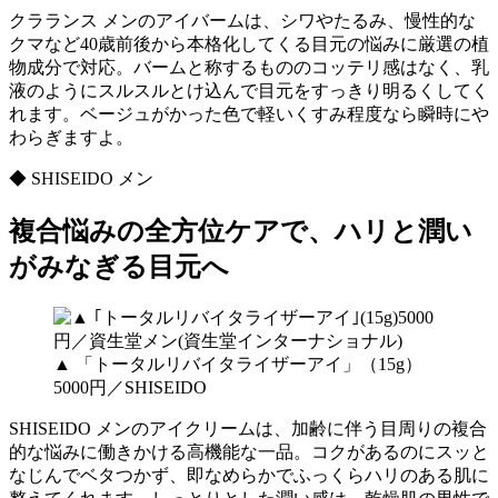
クラランス メンのアイバームは、シワやたるみ、慢性的な
クマなど40歳前後から本格化してくる目元の悩みに厳選の植
物成分で対応。バームと称するもののコッテリ感はなく、乳
液のようにスルスルとけ込んで目元をすっきり明るくしてく
れます。ベージュがかった色で軽いくすみ程度なら瞬時にや
わらぎますよ。
◆ SHISEIDO メン
複合悩みの全方位ケアで、ハリと潤い
がみなぎる目元へ
▲ 「トータルリバイタライザーアイ」（15g）
5000円／SHISEIDO
SHISEIDO メンのアイクリームは、加齢に伴う目周りの複合
的な悩みに働きかける高機能な一品。コクがあるのにスッと
なじんでベタつかず、即なめらかでふっくらハリのある肌に