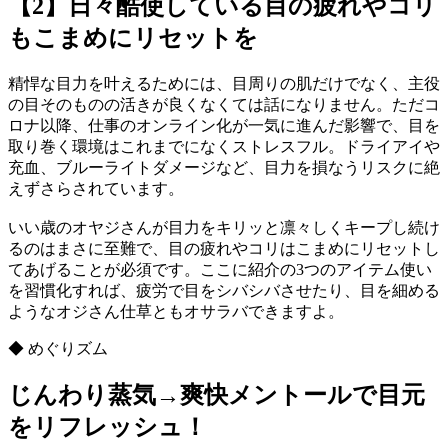
【2】日々酷使している目の疲れやコリ
もこまめにリセットを
精悍な目力を叶えるためには、目周りの肌だけでなく、主役
の目そのものの活きが良くなくては話になりません。ただコ
ロナ以降、仕事のオンライン化が一気に進んだ影響で、目を
取り巻く環境はこれまでになくストレスフル。ドライアイや
充血、ブルーライトダメージなど、目力を損なうリスクに絶
えずさらされています。
いい歳のオヤジさんが目力をキリッと凛々しくキープし続け
るのはまさに至難で、目の疲れやコリはこまめにリセットし
てあげることが必須です。ここに紹介の3つのアイテム使い
を習慣化すれば、疲労で目をシバシバさせたり、目を細める
ようなオジさん仕草ともオサラバできますよ。
◆ めぐりズム
じんわり蒸気→爽快メントールで目元
をリフレッシュ！