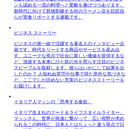
ンも認める一流の料理へと変貌を遂げつつあります。
新時代に向けて群雄割拠する街のラーメン店を巨匠自
らが実食リポートする連載です。
ビジネス ストーリー
ビジネスの第一線で活躍する著名人のインタビュー企
画です。時代をリードする商品やサービスを産み出
す、ユニークな視点で社会に新しい価値を提供するな
ど、混迷する未来にひと筋の光を照らす注目のビジネ
スピープルを取材します。彼らはいかにして結果を出
したのか？ 人知れぬ苦労や仕事で得た意外な気づきな
ど、ここでしか読めない充実のビジネスストーリーを
お届けします。
イタリア人マッシの「思考する食欲」
イタリア生まれのフード＆ライフスタイルライター、
マッシさん。世界が急速に繋がって、広い視野が求め
られるこの時代に、日本人とはちょっと違う視点で日