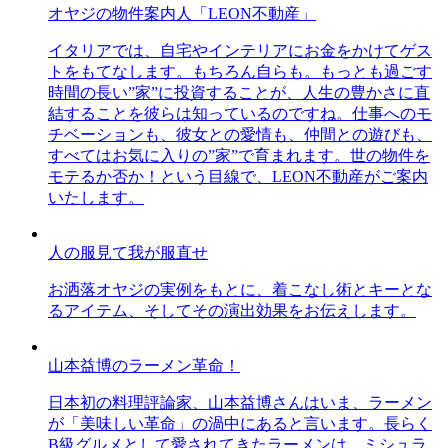
オヤジの物件案内人「LEON不動産」
イタリアでは、自宅やインテリアにお金をかけてゲス
トをもてなします。もちろん自らも。もっとも過ごす
時間の長い”家”に投資することが、人生の豊かさに直
結することを彼らは知っているのですね。仕事へのモ
チベーションも、彼女との愛情も、仲間との遊びも、
すべてはお気に入りの”家”で育まれます。世の物件を
モテるか否か！という目線で、LEON不動産がご案内
いたします。
人の服見て我が服直せ
お洒落オヤジの実例をもとに、着こなし術とキーとな
るアイテム、そしてその演出効果をお伝えします。
山本益博のラーメン革命！
日本初の料理評論家、山本益博さんはいま、ラーメン
が「美味しい革命」の渦中にあると言います。長らく
B級グルメとして愛されてきたラーメンは、ミシュラ