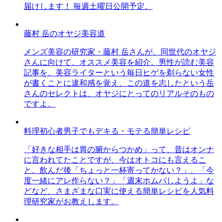
届けします！ 毎週土曜日公開予定。
藤村 岳のオヤジ美容道
メンズ美容の研究家・藤村 岳さんが、同世代のオヤジ
さんに向けて、オススメ美容を紹介。男性が読む美容
記事を、美容ライターという毎日ヒゲを剃らない女性
が書くことに違和感を覚え、この道を志したという岳
さんのセレクトは、オヤジにとってのリアルそのもの
ですよ。
料理初心者男子でもデキる・モテる簡単レシピ
「好きな相手は胃の腑からつかめ」って、昔はオンナ
に言われてたことですが、今はオトコにも言えるこ
と。飲んだ後「ちょっと一杯寄ってかない？」、「今
度一緒にアレ作らない？」「週末ホムパしようよ」な
どなど、さまざまな口実に使える簡単レシピを人気料
理研究家がお教えします。