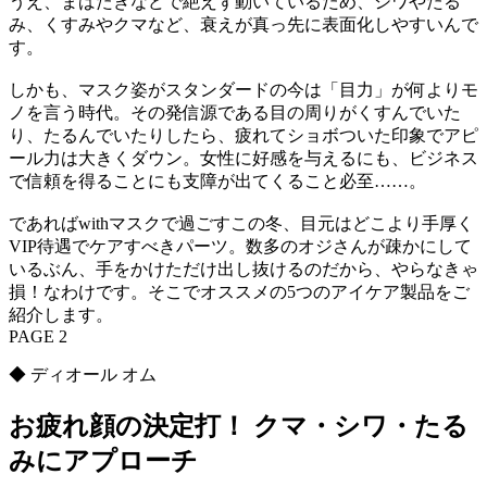
うえ、まばたきなどで絶えず動いているため、シワやたる
み、くすみやクマなど、衰えが真っ先に表面化しやすいんで
す。
しかも、マスク姿がスタンダードの今は「目力」が何よりモ
ノを言う時代。その発信源である目の周りがくすんでいた
り、たるんでいたりしたら、疲れてショボついた印象でアピ
ール力は大きくダウン。女性に好感を与えるにも、ビジネス
で信頼を得ることにも支障が出てくること必至……。
であればwithマスクで過ごすこの冬、目元はどこより手厚く
VIP待遇でケアすべきパーツ。数多のオジさんが疎かにして
いるぶん、手をかけただけ出し抜けるのだから、やらなきゃ
損！なわけです。そこでオススメの5つのアイケア製品をご
紹介します。
PAGE 2
◆ ディオール オム
お疲れ顔の決定打！ クマ・シワ・たる
みにアプローチ