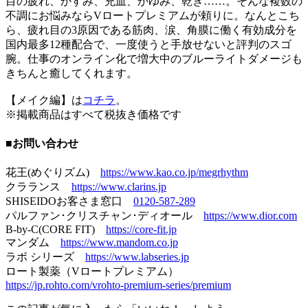
目の疲れ、かすみ、充血、かゆみ、乾き……。そんな複数の
不調にお悩みならVロートプレミアムが頼りに。なんとこち
ら、疲れ目の3原因である筋肉、涙、角膜に働く有効成分を
国内最多12種配合で、一度使うと手放せないと評判のスゴ
腕。仕事のオンライン化で増大中のブルーライトダメージも
きちんと癒してくれます。
【メイク編】は
コチラ
。
※掲載商品はすべて税抜き価格です
■お問い合わせ
花王(めぐりズム)
https://www.kao.co.jp/megrhythm
クラランス
https://www.clarins.jp
SHISEIDOお客さま窓口
0120-587-289
パルファン･クリスチャン･ディオール
https://www.dior.com
B-by-C(CORE FIT)
https://core-fit.jp
マンダム
https://www.mandom.co.jp
ラボ シリーズ
https://www.labseries.jp
ロート製薬（Vロートプレミアム）
https://jp.rohto.com/vrohto-premium-series/premium