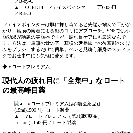
▲ 「CORE FIT フェイスポインター」1万6800円
／B-by-C
フェイスポインターは肌に押し当てると先端が縮んで圧がか
かり、筋膜の癒着による顔のコリにアプローチ。SNSでは小
顔効果が話題の美顔器ですが、疲れ目ケアにも最適なんで
す。方法は、眉頭の骨の下、耳横の延長線上の後頭部のくぼ
みをプッシュするだけで簡単。ペンと見紛う細身のスティッ
クでお仕事中にも気軽に使えます。
◆ Vロートプレミアム
現代人の疲れ目に「全集中」なロート
の最高峰目薬
▲ 「Vロートプレミアム（第2類医薬品）」
（15ml）1500円／ロート製薬