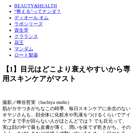
BEAUTY&HEALTH
“整える”ってナンダ？
ディオール オム
ラボシリーズ
資生堂
クラランス
花王
マンダム
ロート製薬
【1】目元はどこより衰えやすいから専
用スキンケアがマスト
撮影／蜂谷哲実（hachiya studio）
肌がカサつきがちなこの時季、毎日スキンケアに余念のない
オヤジさんも、顔全体に化粧水や乳液をつけるくらいでアイ
ケアまで手が回らない人がほとんどでは？ でも目元って、
実は顔の中で最も皮膚が薄く、潤いを保てず乾きがち。その