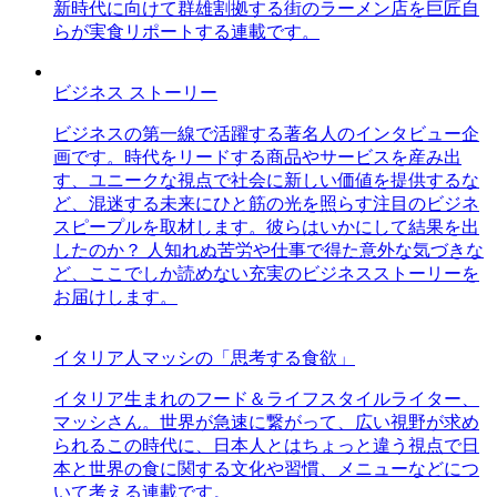
新時代に向けて群雄割拠する街のラーメン店を巨匠自
らが実食リポートする連載です。
ビジネス ストーリー
ビジネスの第一線で活躍する著名人のインタビュー企
画です。時代をリードする商品やサービスを産み出
す、ユニークな視点で社会に新しい価値を提供するな
ど、混迷する未来にひと筋の光を照らす注目のビジネ
スピープルを取材します。彼らはいかにして結果を出
したのか？ 人知れぬ苦労や仕事で得た意外な気づきな
ど、ここでしか読めない充実のビジネスストーリーを
お届けします。
イタリア人マッシの「思考する食欲」
イタリア生まれのフード＆ライフスタイルライター、
マッシさん。世界が急速に繋がって、広い視野が求め
られるこの時代に、日本人とはちょっと違う視点で日
本と世界の食に関する文化や習慣、メニューなどにつ
いて考える連載です。