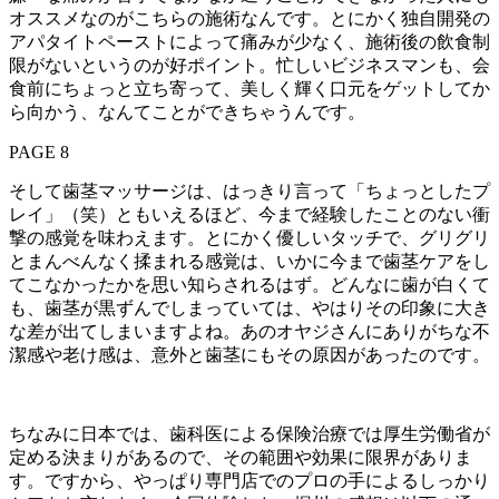
オススメなのがこちらの施術なんです。とにかく独自開発の
アパタイトペーストによって痛みが少なく、施術後の飲食制
限がないというのが好ポイント。忙しいビジネスマンも、会
食前にちょっと立ち寄って、美しく輝く口元をゲットしてか
ら向かう、なんてことができちゃうんです。
PAGE 8
そして歯茎マッサージは、はっきり言って「ちょっとしたプ
レイ」（笑）ともいえるほど、今まで経験したことのない衝
撃の感覚を味わえます。とにかく優しいタッチで、グリグリ
とまんべんなく揉まれる感覚は、いかに今まで歯茎ケアをし
てこなかったかを思い知らされるはず。どんなに歯が白くて
も、歯茎が黒ずんでしまっていては、やはりその印象に大き
な差が出てしまいますよね。あのオヤジさんにありがちな不
潔感や老け感は、意外と歯茎にもその原因があったのです。
ちなみに日本では、歯科医による保険治療では厚生労働省が
定める決まりがあるので、その範囲や効果に限界がありま
す。ですから、やっぱり専門店でのプロの手によるしっかり