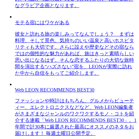
なグラビア企画となります。
モテる宿にはワケがある
彼女と訪れる旅の楽しみってなんでしょう？ まずは
料理、そして景色。気持ちのいい温泉と高いホスピタ
リティも大切です。さらに設えや歴史などその宿なら
ではの個性的な魅力があれば、旅はきっと素晴らしい
思い出になるはず。そんな恋するふたりの大切な旅時
間を演出する“ハズさない”宿を、LEONが実際に訪れ
た中から自信をもってご紹介します。
Web LEON RECOMMENDS BEST30
ファッションや時計はもちろん、グルメからビューテ
ィー、エレクトロニクスなどなど、Web LEON編集者
がさまざまなジャンルのワクワクするモノ・コトを紹
介する連載「Web LEON RECOMMENDS BEST30」。1
年間で計30本に厳選された最高にオススメのネタをお
届けします！ 毎週土曜日公開予定。