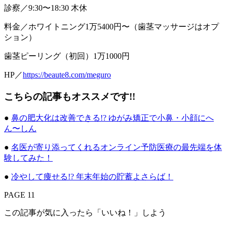
診察／9:30〜18:30 木休
料金／ホワイトニング1万5400円〜（歯茎マッサージはオプ
ション）
歯茎ピーリング（初回）1万1000円
HP／
https://beaute8.com/meguro
こちらの記事もオススメです!!
●
鼻の肥大化は改善できる!? ゆがみ矯正で小鼻・小顔にへ
ん〜しん
●
名医が寄り添ってくれるオンライン予防医療の最先端を体
験してみた！
●
冷やして痩せる!? 年末年始の貯蓄よさらば！
PAGE 11
この記事が気に入ったら「いいね！」しよう