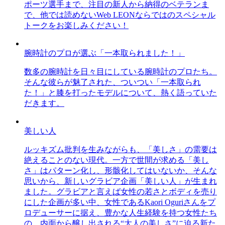
ポーツ選手まで、注目の新人から納得のベテランま
で、他では読めないWeb LEONならではのスペシャル
トークをお楽しみください！
腕時計のプロが選ぶ「一本取られました！」
数多の腕時計を日々目にしている腕時計のプロたち。
そんな彼らが魅了された、ついつい「一本取られ
た！」と膝を打ったモデルについて、熱く語っていた
だきます。
美しい人
ルッキズム批判を生みながらも、「美しさ」の需要は
絶えることのない現代。一方で世間が求める「美し
さ」はパターン化し、形骸化してはいないか、そんな
思いから、新しいグラビア企画「美しい人」が生まれ
ました。グラビアと言えば女性の若さとボディを売り
にした企画が多い中、女性であるKaori Oguriさんをプ
ロデューサーに据え、豊かな人生経験を持つ女性たち
の、内面から醸し出される“大人の美しさ”に迫る新た