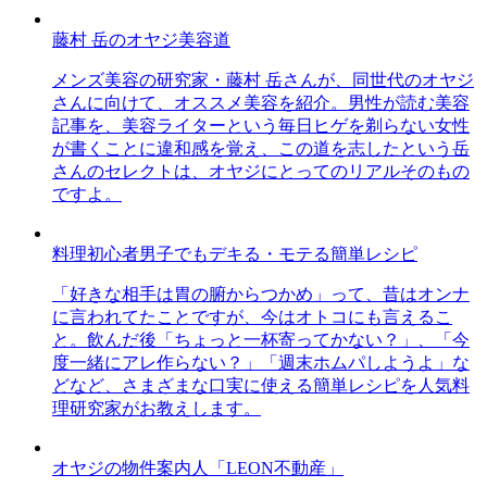
藤村 岳のオヤジ美容道
メンズ美容の研究家・藤村 岳さんが、同世代のオヤジ
さんに向けて、オススメ美容を紹介。男性が読む美容
記事を、美容ライターという毎日ヒゲを剃らない女性
が書くことに違和感を覚え、この道を志したという岳
さんのセレクトは、オヤジにとってのリアルそのもの
ですよ。
料理初心者男子でもデキる・モテる簡単レシピ
「好きな相手は胃の腑からつかめ」って、昔はオンナ
に言われてたことですが、今はオトコにも言えるこ
と。飲んだ後「ちょっと一杯寄ってかない？」、「今
度一緒にアレ作らない？」「週末ホムパしようよ」な
どなど、さまざまな口実に使える簡単レシピを人気料
理研究家がお教えします。
オヤジの物件案内人「LEON不動産」