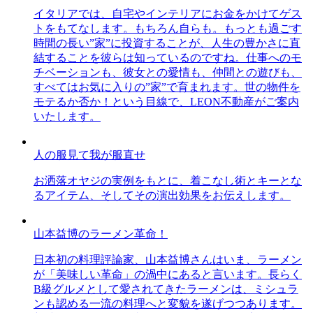
イタリアでは、自宅やインテリアにお金をかけてゲス
トをもてなします。もちろん自らも。もっとも過ごす
時間の長い”家”に投資することが、人生の豊かさに直
結することを彼らは知っているのですね。仕事へのモ
チベーションも、彼女との愛情も、仲間との遊びも、
すべてはお気に入りの”家”で育まれます。世の物件を
モテるか否か！という目線で、LEON不動産がご案内
いたします。
人の服見て我が服直せ
お洒落オヤジの実例をもとに、着こなし術とキーとな
るアイテム、そしてその演出効果をお伝えします。
山本益博のラーメン革命！
日本初の料理評論家、山本益博さんはいま、ラーメン
が「美味しい革命」の渦中にあると言います。長らく
B級グルメとして愛されてきたラーメンは、ミシュラ
ンも認める一流の料理へと変貌を遂げつつあります。