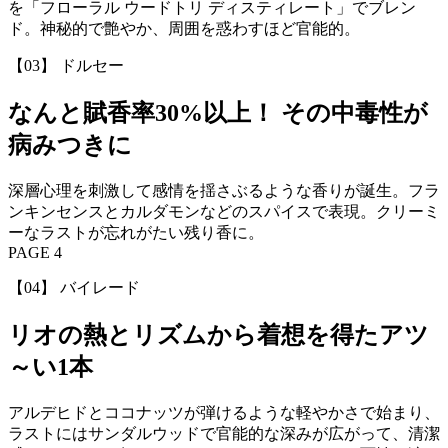
を「フローラル ウードトリ ディスティレート」でブレン
ド。神秘的で艶やか、周囲を惑わすほど官能的。
【03】 ドルセー
なんと賦香率30%以上！ その中毒性が
病みつきに
深層心理を刺激して感情を揺さぶるような香りが誕生。フラ
ンキンセンスとカルダモンなどのスパイスで表現。クリーミ
ーなラストが忘れがたい残り香に。
PAGE 4
【04】 バイレード
リオの熱とリズムから着想を得たアツ
～い1本
アルデヒドとココナッツが弾けるような軽やかさで始まり、
ラストにはサンダルウッドで官能的な深みが広がって、清潔