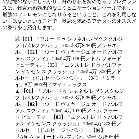
の記憶のなかにしっかり自分の存在を留めちゃうフレグラン
スは、物言わぬ効果的なコミュニケーションツールであり、
最強のフェロモンにもなりうるということ。これを利用しな
い手はないということで、秋恋を求めるアナタへのオススメ
の香りをご紹介します。
▲
【01】
『ブルー ドゥ シャネル レゼクスクルジ
フ（パルファム）』 100㎖ 3万8280円／シャネ
ル、
【02】
『ウード ヴォヤージュ オード パルフ
ァム スプレィ』 50㎖ 4万1030円／トム フォー
ド ビューティ、
【03】
『エクストレ ドゥ パルフ
ァン インセンス クラッシュ』 50㎖ 4万1800円／
ドルセー（ドルセー ジャパン）、
【04】
『Alto Astralオードパルファン』50㎖ 2万8050円