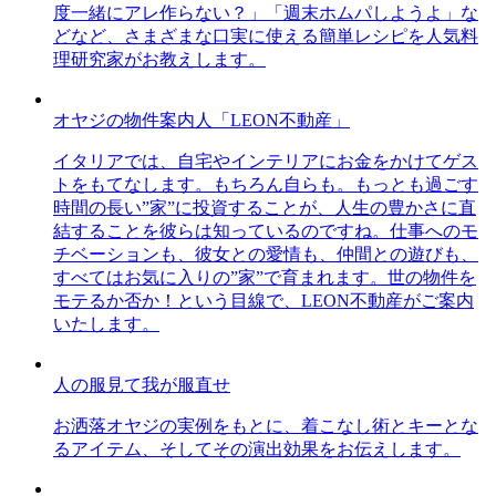
度一緒にアレ作らない？」「週末ホムパしようよ」な
どなど、さまざまな口実に使える簡単レシピを人気料
理研究家がお教えします。
オヤジの物件案内人「LEON不動産」
イタリアでは、自宅やインテリアにお金をかけてゲス
トをもてなします。もちろん自らも。もっとも過ごす
時間の長い”家”に投資することが、人生の豊かさに直
結することを彼らは知っているのですね。仕事へのモ
チベーションも、彼女との愛情も、仲間との遊びも、
すべてはお気に入りの”家”で育まれます。世の物件を
モテるか否か！という目線で、LEON不動産がご案内
いたします。
人の服見て我が服直せ
お洒落オヤジの実例をもとに、着こなし術とキーとな
るアイテム、そしてその演出効果をお伝えします。