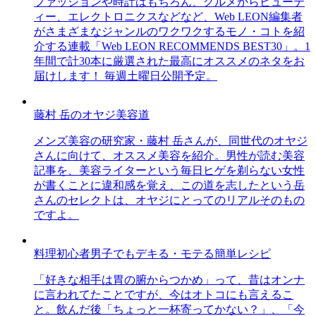
ファッションや時計はもちろん、グルメからビューテ
ィー、エレクトロニクスなどなど、Web LEON編集者
がさまざまなジャンルのワクワクするモノ・コトを紹
介する連載「Web LEON RECOMMENDS BEST30」。1
年間で計30本に厳選された最高にオススメのネタをお
届けします！ 毎週土曜日公開予定。
藤村 岳のオヤジ美容道
メンズ美容の研究家・藤村 岳さんが、同世代のオヤジ
さんに向けて、オススメ美容を紹介。男性が読む美容
記事を、美容ライターという毎日ヒゲを剃らない女性
が書くことに違和感を覚え、この道を志したという岳
さんのセレクトは、オヤジにとってのリアルそのもの
ですよ。
料理初心者男子でもデキる・モテる簡単レシピ
「好きな相手は胃の腑からつかめ」って、昔はオンナ
に言われてたことですが、今はオトコにも言えるこ
と。飲んだ後「ちょっと一杯寄ってかない？」、「今