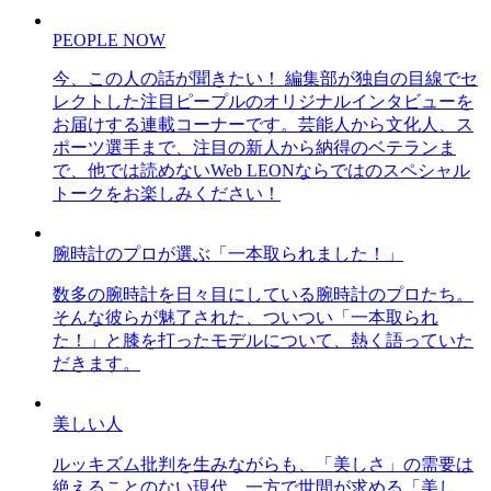
PEOPLE NOW
今、この人の話が聞きたい！ 編集部が独自の目線でセ
レクトした注目ピープルのオリジナルインタビューを
お届けする連載コーナーです。芸能人から文化人、ス
ポーツ選手まで、注目の新人から納得のベテランま
で、他では読めないWeb LEONならではのスペシャル
トークをお楽しみください！
腕時計のプロが選ぶ「一本取られました！」
数多の腕時計を日々目にしている腕時計のプロたち。
そんな彼らが魅了された、ついつい「一本取られ
た！」と膝を打ったモデルについて、熱く語っていた
だきます。
美しい人
ルッキズム批判を生みながらも、「美しさ」の需要は
絶えることのない現代。一方で世間が求める「美し