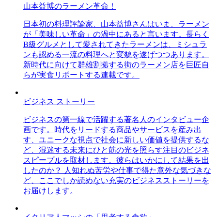
山本益博のラーメン革命！
日本初の料理評論家、山本益博さんはいま、ラーメン
が「美味しい革命」の渦中にあると言います。長らく
B級グルメとして愛されてきたラーメンは、ミシュラ
ンも認める一流の料理へと変貌を遂げつつあります。
新時代に向けて群雄割拠する街のラーメン店を巨匠自
らが実食リポートする連載です。
ビジネス ストーリー
ビジネスの第一線で活躍する著名人のインタビュー企
画です。時代をリードする商品やサービスを産み出
す、ユニークな視点で社会に新しい価値を提供するな
ど、混迷する未来にひと筋の光を照らす注目のビジネ
スピープルを取材します。彼らはいかにして結果を出
したのか？ 人知れぬ苦労や仕事で得た意外な気づきな
ど、ここでしか読めない充実のビジネスストーリーを
お届けします。