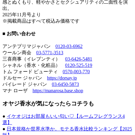
感とぬくもり、軽やかさとセクシュアリティの二面性を演
出。
2025年11月号より
※掲載商品はすべて税込み価格です
■ お問い合わせ
アンテプリマジャパン
0120-03-6962
ウールン商会
03-5771-3513
三喜商事（イレブンティ）
03-6426-5481
シャネル（香水・化粧品）
0120-525-519
トム フォード ビューティ
0570-003-770
ドルセー ジャパン
https://dorsay.jp
バイレード ジャパン
03-6450-5873
マナ ローザ
https://manarosa.base.shop
オヤジ香水が気になったらコチラも
●
イケオジはお部屋もいい匂い♡【ルームフレグランス4
選】
●
日本規格か世界水準か。モテる香水比較ランキング【2025