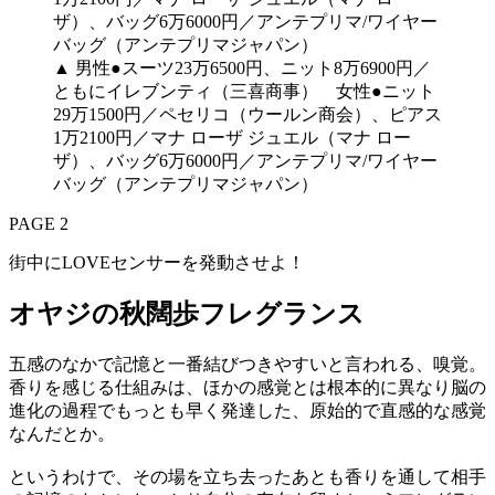
▲
男性●スーツ23万6500円、ニット8万6900円／
ともにイレブンティ（三喜商事） 女性●ニット
29万1500円／ペセリコ（ウールン商会）、ピアス
1万2100円／マナ ローザ ジュエル（マナ ロー
ザ）、バッグ6万6000円／アンテプリマ/ワイヤー
バッグ（アンテプリマジャパン）
PAGE 2
街中にLOVEセンサーを発動させよ！
オヤジの秋闊歩フレグランス
五感のなかで記憶と一番結びつきやすいと言われる、嗅覚。
香りを感じる仕組みは、ほかの感覚とは根本的に異なり脳の
進化の過程でもっとも早く発達した、原始的で直感的な感覚
なんだとか。
というわけで、その場を立ち去ったあとも香りを通して相手