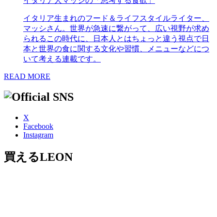
イタリア人マッシの「思考する食欲」
イタリア生まれのフード＆ライフスタイルライター、
マッシさん。世界が急速に繋がって、広い視野が求め
られるこの時代に、日本人とはちょっと違う視点で日
本と世界の食に関する文化や習慣、メニューなどにつ
いて考える連載です。
READ MORE
X
Facebook
Instagram
買えるLEON