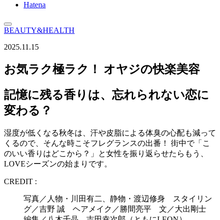
Hatena
BEAUTY&HEALTH
2025.11.15
お気ラク極ラク！ オヤジの快楽美容
記憶に残る香りは、忘れられない恋に
変わる？
湿度が低くなる秋冬は、汗や皮脂による体臭の心配も減って
くるので、そんな時こそフレグランスの出番！ 街中で「こ
のいい香りはどこから？」と女性を振り返らせたらもう、
LOVEシーズンの始まりです。
CREDIT :
写真／人物・川田有二、静物・渡辺修身 スタイリン
グ／吉野 誠 ヘアメイク／勝間亮平 文／大出剛士
編集／八木千晶、吉田幸次郎（ともにLEON）