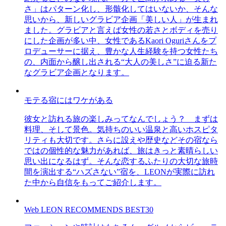
さ」はパターン化し、形骸化してはいないか、そんな
思いから、新しいグラビア企画「美しい人」が生まれ
ました。グラビアと言えば女性の若さとボディを売り
にした企画が多い中、女性であるKaori Oguriさんをプ
ロデューサーに据え、豊かな人生経験を持つ女性たち
の、内面から醸し出される“大人の美しさ”に迫る新た
なグラビア企画となります。
モテる宿にはワケがある
彼女と訪れる旅の楽しみってなんでしょう？ まずは
料理、そして景色。気持ちのいい温泉と高いホスピタ
リティも大切です。さらに設えや歴史などその宿なら
ではの個性的な魅力があれば、旅はきっと素晴らしい
思い出になるはず。そんな恋するふたりの大切な旅時
間を演出する“ハズさない”宿を、LEONが実際に訪れ
た中から自信をもってご紹介します。
Web LEON RECOMMENDS BEST30