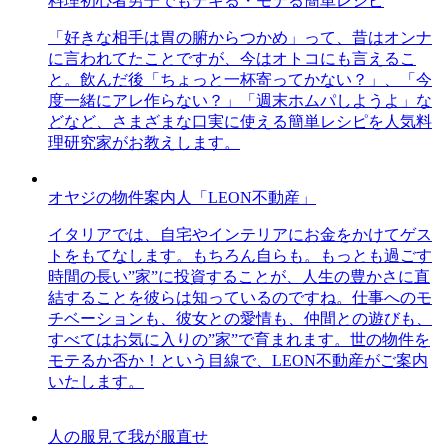
料理初心者男子でもデキる・モテる簡単レシピ
「好きな相手は胃の腑からつかめ」って、昔はオンナ
に言われてたことですが、今はオトコにも言えるこ
と。飲んだ後「ちょっと一杯寄ってかない？」、「今
度一緒にアレ作らない？」「週末ホムパしようよ」な
どなど、さまざまな口実に使える簡単レシピを人気料
理研究家がお教えします。
オヤジの物件案内人「LEON不動産」
イタリアでは、自宅やインテリアにお金をかけてゲス
トをもてなします。もちろん自らも。もっとも過ごす
時間の長い”家”に投資することが、人生の豊かさに直
結することを彼らは知っているのですね。仕事へのモ
チベーションも、彼女との愛情も、仲間との遊びも、
すべてはお気に入りの”家”で育まれます。世の物件を
モテるか否か！という目線で、LEON不動産がご案内
いたします。
人の服見て我が服直せ