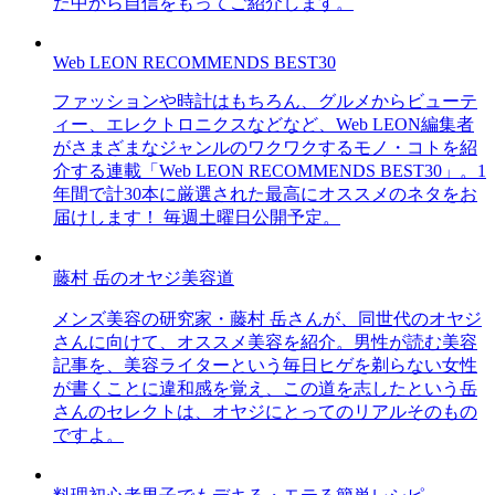
た中から自信をもってご紹介します。
Web LEON RECOMMENDS BEST30
ファッションや時計はもちろん、グルメからビューテ
ィー、エレクトロニクスなどなど、Web LEON編集者
がさまざまなジャンルのワクワクするモノ・コトを紹
介する連載「Web LEON RECOMMENDS BEST30」。1
年間で計30本に厳選された最高にオススメのネタをお
届けします！ 毎週土曜日公開予定。
藤村 岳のオヤジ美容道
メンズ美容の研究家・藤村 岳さんが、同世代のオヤジ
さんに向けて、オススメ美容を紹介。男性が読む美容
記事を、美容ライターという毎日ヒゲを剃らない女性
が書くことに違和感を覚え、この道を志したという岳
さんのセレクトは、オヤジにとってのリアルそのもの
ですよ。