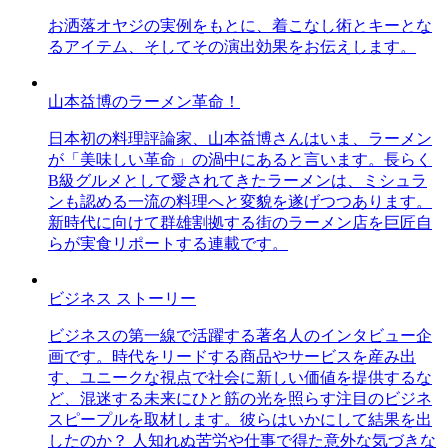
お洒落オヤジの実例をもとに、着こなし術とキーとな
るアイテム、そしてその演出効果をお伝えします。
山本益博のラーメン革命！
日本初の料理評論家、山本益博さんはいま、ラーメン
が「美味しい革命」の渦中にあると言います。長らく
B級グルメとして愛されてきたラーメンは、ミシュラ
ンも認める一流の料理へと変貌を遂げつつあります。
新時代に向けて群雄割拠する街のラーメン店を巨匠自
らが実食リポートする連載です。
ビジネス ストーリー
ビジネスの第一線で活躍する著名人のインタビュー企
画です。時代をリードする商品やサービスを産み出
す、ユニークな視点で社会に新しい価値を提供するな
ど、混迷する未来にひと筋の光を照らす注目のビジネ
スピープルを取材します。彼らはいかにして結果を出
したのか？ 人知れぬ苦労や仕事で得た意外な気づきな