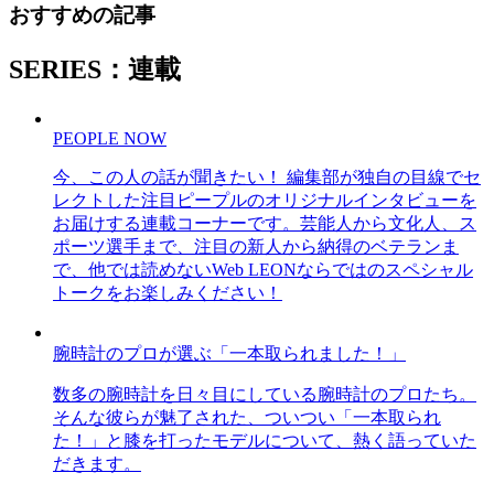
おすすめの記事
SERIES：連載
PEOPLE NOW
今、この人の話が聞きたい！ 編集部が独自の目線でセ
レクトした注目ピープルのオリジナルインタビューを
お届けする連載コーナーです。芸能人から文化人、ス
ポーツ選手まで、注目の新人から納得のベテランま
で、他では読めないWeb LEONならではのスペシャル
トークをお楽しみください！
腕時計のプロが選ぶ「一本取られました！」
数多の腕時計を日々目にしている腕時計のプロたち。
そんな彼らが魅了された、ついつい「一本取られ
た！」と膝を打ったモデルについて、熱く語っていた
だきます。