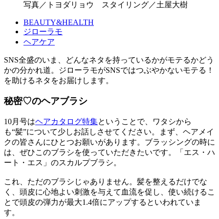
写真／トヨダリョウ スタイリング／土屋大樹
BEAUTY&HEALTH
ジローラモ
ヘアケア
SNS全盛のいま、どんなネタを持っているかがモテるかどう
かの分かれ道。ジローラモがSNSではつぶやかないモテる！
を助けるネタをお届けします。
秘密♡のヘアブラシ
10月号は
ヘアカタログ特集
ということで、ワタシから
も“髪”について少しお話しさせてください。まず、ヘアメイ
クの皆さんにひとつお願いがあります。ブラッシングの時に
は、ぜひこのブラシを使っていただきたいです。「エス・ハ
ート・エス」のスカルプブラシ。
これ、ただのブラシじゃありません。髪を整えるだけでな
く、頭皮に心地よい刺激を与えて血流を促し、使い続けるこ
とで頭皮の弾力が最大1.4倍にアップするといわれていま
す。