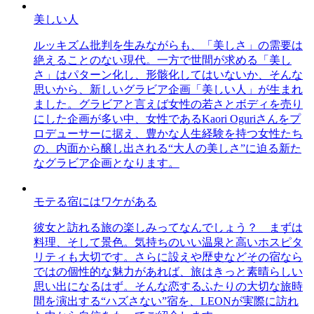
美しい人
ルッキズム批判を生みながらも、「美しさ」の需要は
絶えることのない現代。一方で世間が求める「美し
さ」はパターン化し、形骸化してはいないか、そんな
思いから、新しいグラビア企画「美しい人」が生まれ
ました。グラビアと言えば女性の若さとボディを売り
にした企画が多い中、女性であるKaori Oguriさんをプ
ロデューサーに据え、豊かな人生経験を持つ女性たち
の、内面から醸し出される“大人の美しさ”に迫る新た
なグラビア企画となります。
モテる宿にはワケがある
彼女と訪れる旅の楽しみってなんでしょう？ まずは
料理、そして景色。気持ちのいい温泉と高いホスピタ
リティも大切です。さらに設えや歴史などその宿なら
ではの個性的な魅力があれば、旅はきっと素晴らしい
思い出になるはず。そんな恋するふたりの大切な旅時
間を演出する“ハズさない”宿を、LEONが実際に訪れ