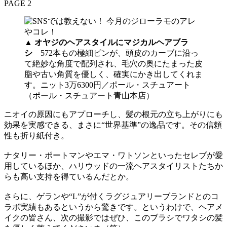
PAGE 2
▲
オヤジのヘアスタイルにマジカルヘアブラ
シ
572本もの極細ピンが、頭皮のカーブに沿っ
て絶妙な角度で配列され、毛穴の奥にたまった皮
脂や古い角質を優しく、確実にかき出してくれま
す。ニット3万6300円／ポール・スチュアート
（ポール・スチュアート青山本店）
ニオイの原因にもアプローチし、髪の根元の立ち上がりにも
効果を実感できる、まさに“世界基準”の逸品です。その信頼
性も折り紙付き。
ナタリー・ポートマンやエマ・ワトソンといったセレブが愛
用しているほか、ハリウッドの一流ヘアスタイリストたちか
らも高い支持を得ているんだとか。
さらに、ゲランや“L”が付くラグジュアリーブランドとのコ
ラボ実績もあるというから驚きです。というわけで、ヘアメ
イクの皆さん、次の撮影ではぜひ、このブラシでワタシの髪