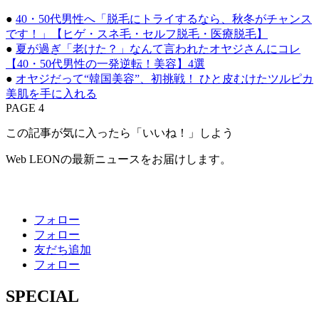
●
40・50代男性へ「脱毛にトライするなら、秋冬がチャンス
です！」【ヒゲ・スネ毛・セルフ脱毛・医療脱毛】
●
夏が過ぎ「老けた？」なんて言われたオヤジさんにコレ
【40・50代男性の一発逆転！美容】4選
●
オヤジだって“韓国美容”、初挑戦！ ひと皮むけたツルピカ
美肌を手に入れる
PAGE 4
この記事が気に入ったら「いいね！」しよう
Web LEONの最新ニュースをお届けします。
フォロー
フォロー
友だち追加
フォロー
SPECIAL