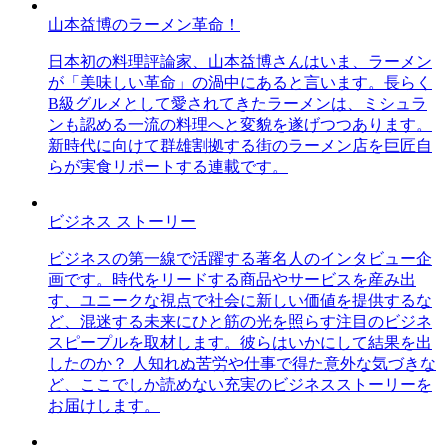
山本益博のラーメン革命！
日本初の料理評論家、山本益博さんはいま、ラーメン
が「美味しい革命」の渦中にあると言います。長らく
B級グルメとして愛されてきたラーメンは、ミシュラ
ンも認める一流の料理へと変貌を遂げつつあります。
新時代に向けて群雄割拠する街のラーメン店を巨匠自
らが実食リポートする連載です。
ビジネス ストーリー
ビジネスの第一線で活躍する著名人のインタビュー企
画です。時代をリードする商品やサービスを産み出
す、ユニークな視点で社会に新しい価値を提供するな
ど、混迷する未来にひと筋の光を照らす注目のビジネ
スピープルを取材します。彼らはいかにして結果を出
したのか？ 人知れぬ苦労や仕事で得た意外な気づきな
ど、ここでしか読めない充実のビジネスストーリーを
お届けします。