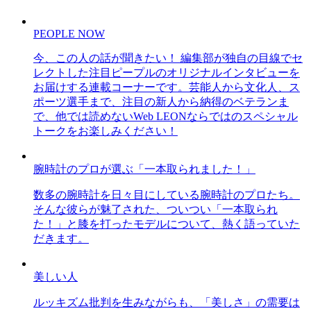
PEOPLE NOW
今、この人の話が聞きたい！ 編集部が独自の目線でセ
レクトした注目ピープルのオリジナルインタビューを
お届けする連載コーナーです。芸能人から文化人、ス
ポーツ選手まで、注目の新人から納得のベテランま
で、他では読めないWeb LEONならではのスペシャル
トークをお楽しみください！
腕時計のプロが選ぶ「一本取られました！」
数多の腕時計を日々目にしている腕時計のプロたち。
そんな彼らが魅了された、ついつい「一本取られ
た！」と膝を打ったモデルについて、熱く語っていた
だきます。
美しい人
ルッキズム批判を生みながらも、「美しさ」の需要は