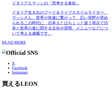
イタリア人マッシの「思考する食欲」
イタリア生まれのフード＆ライフスタイルライター、
マッシさん。世界が急速に繋がって、広い視野が求め
られるこの時代に、日本人とはちょっと違う視点で日
本と世界の食に関する文化や習慣、メニューなどにつ
いて考える連載です。
READ MORE
X
Facebook
Instagram
買えるLEON