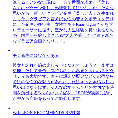
絶えることのない現代。一方で世間が求める「美し
さ」はパターン化し、形骸化してはいないか、そんな
思いから、新しいグラビア企画「美しい人」が生まれ
ました。グラビアと言えば女性の若さとボディを売り
にした企画が多い中、女性であるKaori Oguriさんをプ
ロデューサーに据え、豊かな人生経験を持つ女性たち
の、内面から醸し出される“大人の美しさ”に迫る新た
なグラビア企画となります。
モテる宿にはワケがある
彼女と訪れる旅の楽しみってなんでしょう？ まずは
料理、そして景色。気持ちのいい温泉と高いホスピタ
リティも大切です。さらに設えや歴史などその宿なら
ではの個性的な魅力があれば、旅はきっと素晴らしい
思い出になるはず。そんな恋するふたりの大切な旅時
間を演出する“ハズさない”宿を、LEONが実際に訪れ
た中から自信をもってご紹介します。
Web LEON RECOMMENDS BEST30