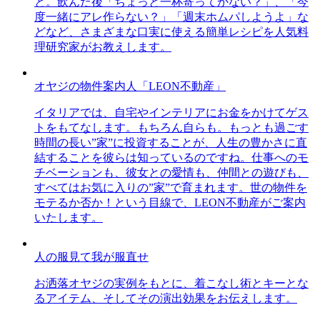
と。飲んだ後「ちょっと一杯寄ってかない？」、「今
度一緒にアレ作らない？」「週末ホムパしようよ」な
どなど、さまざまな口実に使える簡単レシピを人気料
理研究家がお教えします。
オヤジの物件案内人「LEON不動産」
イタリアでは、自宅やインテリアにお金をかけてゲス
トをもてなします。もちろん自らも。もっとも過ごす
時間の長い”家”に投資することが、人生の豊かさに直
結することを彼らは知っているのですね。仕事へのモ
チベーションも、彼女との愛情も、仲間との遊びも、
すべてはお気に入りの”家”で育まれます。世の物件を
モテるか否か！という目線で、LEON不動産がご案内
いたします。
人の服見て我が服直せ
お洒落オヤジの実例をもとに、着こなし術とキーとな
るアイテム、そしてその演出効果をお伝えします。