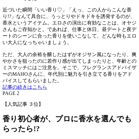
近づいた瞬間「いい香り♡」「えっ、この人からこんな香
り!?」なんて具合に、うっとりやドキドキを誘発するのが、
香水というアイテム。エロさの演出に有効なことは、オヤジ
さんもご存知かと。であれば、仕事と休日、昼デートと夜デ
ートのシーンに合った香りを使いこなして、どんな時もエロ
い大人になっちゃいましょう。
ただ、大人の余裕を醸したはずがオジサン風になったり、爽
やかさを狙ったのに若作り感が出てしまったりと、年齢との
ミスマッチにはご注意を。そこで、フレグランスアドバイザ
ーのMAHOさんに、年代別に魅力を引き立てる香りをアド
バイスしてもらいました。
記事の続きはこちら
PAGE 2
【人気記事 ３位】
香り初心者が、プロに香水を選んでも
らったら!?