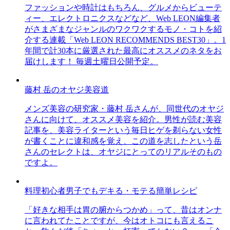
ファッションや時計はもちろん、グルメからビューテ
ィー、エレクトロニクスなどなど、Web LEON編集者
がさまざまなジャンルのワクワクするモノ・コトを紹
介する連載「Web LEON RECOMMENDS BEST30」。1
年間で計30本に厳選された最高にオススメのネタをお
届けします！ 毎週土曜日公開予定。
藤村 岳のオヤジ美容道
メンズ美容の研究家・藤村 岳さんが、同世代のオヤジ
さんに向けて、オススメ美容を紹介。男性が読む美容
記事を、美容ライターという毎日ヒゲを剃らない女性
が書くことに違和感を覚え、この道を志したという岳
さんのセレクトは、オヤジにとってのリアルそのもの
ですよ。
料理初心者男子でもデキる・モテる簡単レシピ
「好きな相手は胃の腑からつかめ」って、昔はオンナ
に言われてたことですが、今はオトコにも言えるこ