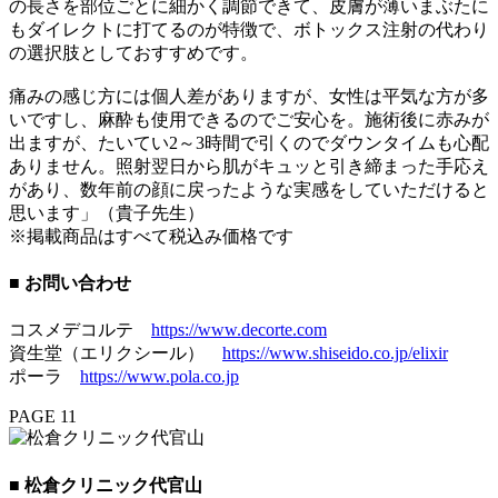
の長さを部位ごとに細かく調節できて、皮膚が薄いまぶたに
もダイレクトに打てるのが特徴で、ボトックス注射の代わり
の選択肢としておすすめです。
痛みの感じ方には個人差がありますが、女性は平気な方が多
いですし、麻酔も使用できるのでご安心を。施術後に赤みが
出ますが、たいてい2～3時間で引くのでダウンタイムも心配
ありません。照射翌日から肌がキュッと引き締まった手応え
があり、数年前の顔に戻ったような実感をしていただけると
思います」（貴子先生）
※掲載商品はすべて税込み価格です
■ お問い合わせ
コスメデコルテ
https://www.decorte.com
資生堂（エリクシール）
https://www.shiseido.co.jp/elixir
ポーラ
https://www.pola.co.jp
PAGE 11
■ 松倉クリニック代官山