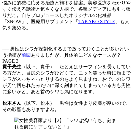
悩みに的確に応える治療と施術を提案。美容医療をわかりや
すく伝える話術と気さくな人柄で、各種メディアにも引っ張
りだこ。自らプロデュースしたオリジナルの化粧品
「SNOW」、医療用サプリメント「
TAKAKO STYLE
」も人
気を集める。
── 男性はシワが深刻化するまで放っておくことが多いとい
う指摘が
前回
ありましたが、具体的にどんなケースが？
PAGE 3
貴子先生
（以下、貴子） たとえばサーフィンを長くしてい
る方だと、目尻のシワがひどくて、ニッと笑った時に頬まで
シワが入っちゃったりするのをよく見ますね。おでこのシワ
が刀で切られたみたいに深く刻まれてしまっている方も男性
に多いかと。あと首のシワも気になります。
松本さん
（以下、松本） 男性は女性より皮膚が厚いので、
その影響もありますよね。