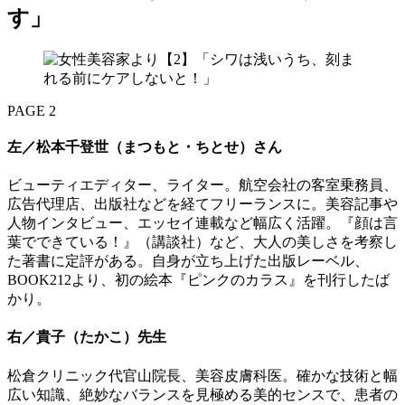
す」
PAGE 2
左／松本千登世（まつもと・ちとせ）さん
ビューティエディター、ライター。航空会社の客室乗務員、
広告代理店、出版社などを経てフリーランスに。美容記事や
人物インタビュー、エッセイ連載など幅広く活躍。『顔は言
葉でできている！』（講談社）など、大人の美しさを考察し
た著書に定評がある。自身が立ち上げた出版レーベル、
BOOK212より、初の絵本『ピンクのカラス』を刊行したば
かり。
右／貴子（たかこ）先生
松倉クリニック代官山院長、美容皮膚科医。確かな技術と幅
広い知識、絶妙なバランスを見極める美的センスで、患者の