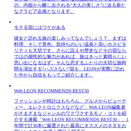
の、内面から醸し出される“大人の美しさ”に迫る新た
なグラビア企画となります。
モテる宿にはワケがある
彼女と訪れる旅の楽しみってなんでしょう？ まずは
料理、そして景色。気持ちのいい温泉と高いホスピタ
リティも大切です。さらに設えや歴史などその宿なら
ではの個性的な魅力があれば、旅はきっと素晴らしい
思い出になるはず。そんな恋するふたりの大切な旅時
間を演出する“ハズさない”宿を、LEONが実際に訪れ
た中から自信をもってご紹介します。
Web LEON RECOMMENDS BEST30
ファッションや時計はもちろん、グルメからビューテ
ィー、エレクトロニクスなどなど、Web LEON編集者
がさまざまなジャンルのワクワクするモノ・コトを紹
介する連載「Web LEON RECOMMENDS BEST30」。1
年間で計30本に厳選された最高にオススメのネタをお