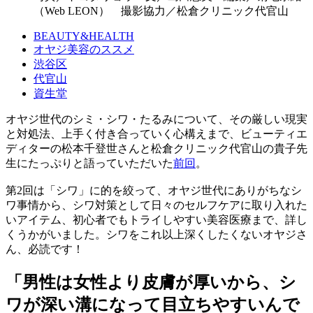
（Web LEON） 撮影協力／松倉クリニック代官山
BEAUTY&HEALTH
オヤジ美容のススメ
渋谷区
代官山
資生堂
オヤジ世代のシミ・シワ・たるみについて、その厳しい現実
と対処法、上手く付き合っていく心構えまで、ビューティエ
ディターの松本千登世さんと松倉クリニック代官山の貴子先
生にたっぷりと語っていただいた
前回
。
第2回は「シワ」に的を絞って、オヤジ世代にありがちなシ
ワ事情から、シワ対策として日々のセルフケアに取り入れた
いアイテム、初心者でもトライしやすい美容医療まで、詳し
くうかがいました。シワをこれ以上深くしたくないオヤジさ
ん、必読です！
「男性は女性より皮膚が厚いから、シ
ワが深い溝になって目立ちやすいんで