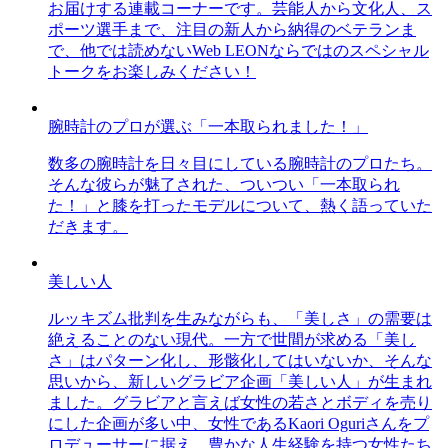
お届けする連載コーナーです。芸能人から文化人、ス
ポーツ選手まで、注目の新人から納得のベテランま
で、他では読めないWeb LEONならではのスペシャル
トークをお楽しみください！
腕時計のプロが選ぶ「一本取られました！」
数多の腕時計を日々目にしている腕時計のプロたち。
そんな彼らが魅了された、ついつい「一本取られ
た！」と膝を打ったモデルについて、熱く語っていた
だきます。
美しい人
ルッキズム批判を生みながらも、「美しさ」の需要は
絶えることのない現代。一方で世間が求める「美し
さ」はパターン化し、形骸化してはいないか、そんな
思いから、新しいグラビア企画「美しい人」が生まれ
ました。グラビアと言えば女性の若さとボディを売り
にした企画が多い中、女性であるKaori Oguriさんをプ
ロデューサーに据え、豊かな人生経験を持つ女性たち