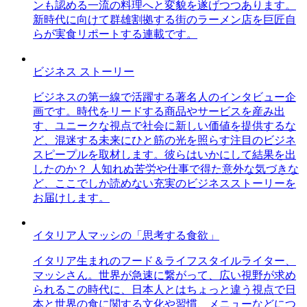
ンも認める一流の料理へと変貌を遂げつつあります。
新時代に向けて群雄割拠する街のラーメン店を巨匠自
らが実食リポートする連載です。
ビジネス ストーリー
ビジネスの第一線で活躍する著名人のインタビュー企
画です。時代をリードする商品やサービスを産み出
す、ユニークな視点で社会に新しい価値を提供するな
ど、混迷する未来にひと筋の光を照らす注目のビジネ
スピープルを取材します。彼らはいかにして結果を出
したのか？ 人知れぬ苦労や仕事で得た意外な気づきな
ど、ここでしか読めない充実のビジネスストーリーを
お届けします。
イタリア人マッシの「思考する食欲」
イタリア生まれのフード＆ライフスタイルライター、
マッシさん。世界が急速に繋がって、広い視野が求め
られるこの時代に、日本人とはちょっと違う視点で日
本と世界の食に関する文化や習慣、メニューなどにつ