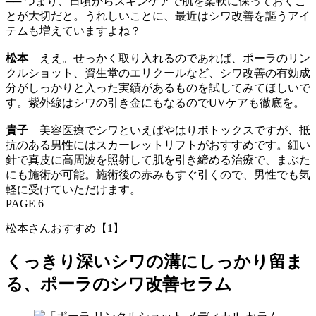
── つまり、日頃からスキンケアで肌を柔軟に保っておくこ
とが大切だと。うれしいことに、最近はシワ改善を謳うアイ
テムも増えていますよね？
松本
ええ。せっかく取り入れるのであれば、ポーラのリン
クルショット、資生堂のエリクールなど、シワ改善の有効成
分がしっかりと入った実績があるものを試してみてほしいで
す。紫外線はシワの引き金にもなるのでUVケアも徹底を。
貴子
美容医療でシワといえばやはりボトックスですが、抵
抗のある男性にはスカーレットリフトがおすすめです。細い
針で真皮に高周波を照射して肌を引き締める治療で、まぶた
にも施術が可能。施術後の赤みもすぐ引くので、男性でも気
軽に受けていただけます。
PAGE 6
松本さんおすすめ【1】
くっきり深いシワの溝にしっかり留ま
る、ポーラのシワ改善セラム