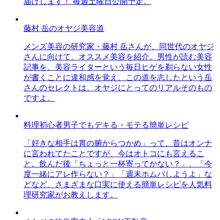
届けします！ 毎週土曜日公開予定。
藤村 岳のオヤジ美容道
メンズ美容の研究家・藤村 岳さんが、同世代のオヤジ
さんに向けて、オススメ美容を紹介。男性が読む美容
記事を、美容ライターという毎日ヒゲを剃らない女性
が書くことに違和感を覚え、この道を志したという岳
さんのセレクトは、オヤジにとってのリアルそのもの
ですよ。
料理初心者男子でもデキる・モテる簡単レシピ
「好きな相手は胃の腑からつかめ」って、昔はオンナ
に言われてたことですが、今はオトコにも言えるこ
と。飲んだ後「ちょっと一杯寄ってかない？」、「今
度一緒にアレ作らない？」「週末ホムパしようよ」な
どなど、さまざまな口実に使える簡単レシピを人気料
理研究家がお教えします。