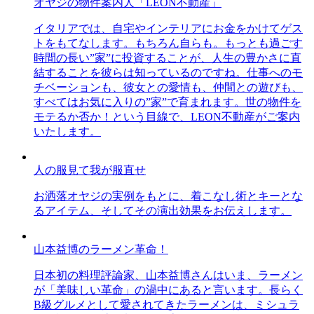
オヤジの物件案内人「LEON不動産」
イタリアでは、自宅やインテリアにお金をかけてゲス
トをもてなします。もちろん自らも。もっとも過ごす
時間の長い”家”に投資することが、人生の豊かさに直
結することを彼らは知っているのですね。仕事へのモ
チベーションも、彼女との愛情も、仲間との遊びも、
すべてはお気に入りの”家”で育まれます。世の物件を
モテるか否か！という目線で、LEON不動産がご案内
いたします。
人の服見て我が服直せ
お洒落オヤジの実例をもとに、着こなし術とキーとな
るアイテム、そしてその演出効果をお伝えします。
山本益博のラーメン革命！
日本初の料理評論家、山本益博さんはいま、ラーメン
が「美味しい革命」の渦中にあると言います。長らく
B級グルメとして愛されてきたラーメンは、ミシュラ