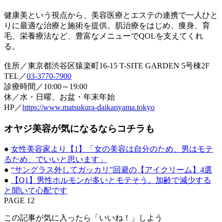
健康美という視点から、美容医療とエステの連携で一人ひと
りに最適な治療と施術を提供。肌治療をはじめ、痩身、育
毛、栄養療法など、豊富なメニューでQOLを支えてくれ
る。
住所／東京都渋谷区猿楽町16-15 T-SITE GARDEN 5号棟2F
TEL／
03-3770-7900
診療時間／10:00～19:00
休／水・日曜、お盆・年末年始
HP／
https://www.matsukura-daikanyama.tokyo
オヤジ美容が気になるならコチラも
●
女性美容家より【1】「女の美容は自分のため、男はモテ
るため、でいいと思います」
●
“サングラス外してガッカリ”回避の【アイクリーム】4選
●
【Q1】男性ホルモンが多いとモテそう。加齢で減少する
と聞いて心配です
PAGE 12
この記事が気に入ったら「いいね！」しよう