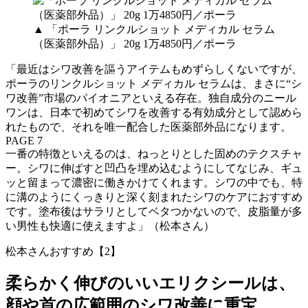
▲ 「ポーラ リンクルショット メディカル セラム
（医薬部外品）」 20g 1万4850円／ポーラ
「最近はシワ改善を謳うアイテムもめずらしくないですが、
ポーラのリンクルショット メディカル セラムは、まさに“シ
ワ改善”市場のパイオニアといえる存在。独自成分のニール
ワンは、日本で初めてシワを改善する有効成分として認めら
れたもので、それを唯一配合した医薬部外品になります。
PAGE 7
一番の特徴といえるのは、ねっとりとした固めのテクスチャ
ー。シワに伸ばすと凹凸を埋め込むようにしてなじみ、ギュ
ッと留まって濃密に働きかけてくれます。シワの中でも、特
に溝のようにくっきりと深く刻まれたシワのケアにおすすめ
です。塗布後はサラリとしてベタつかないので、皮脂量が多
い男性も快適に使えますよ」（松本さん）
松本さんおすすめ【2】
柔らかく伸びのいいエリクシールは、
顔や首の広範囲のシワ改善に重宝