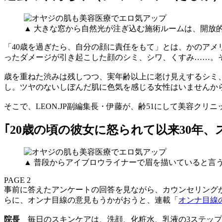
▲ 大きな窓から自然光が注ぎ込む施術ルームは、開放
「40歳を過ぎたら、自分の顔に責任をもて」とは、かのア
ったダメージが引き起こした顔のシミ、シワ、くすみ……。
歳を重ねた渋みは残しつつ、実年齢以上に老け見えするシミ
し。ツヤのないしぼんだ肌に色気を感じる女性はいませんか
そこで、LEON.JP副編集長・伊藤が、齢51にして美容ク
｢20歳の頃の彼女に怒られて以来30年、
▲ 普段からアイブロウライナーで眉を描いていると言う、
PAGE 2
事前に答えたアンケートの回答を見ながら、カウンセリング
らに、オンナ目線の意見もうかがおうと、連載「
オンナ目線
院長
毎日のスキンケアは、洗顔、化粧水、乳液の3ステップ