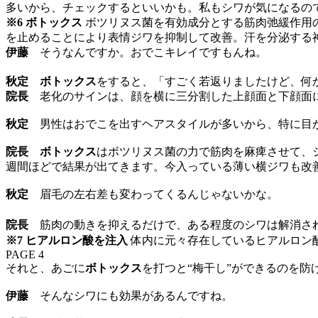
多いから、チェックするといいかも。私もシワが気になるの
※6 ボトックス
ボツリヌス菌を有効成分とする筋肉弛緩作用
を止めることにより表情ジワを抑制して改善。汗を分泌する
伊藤
そうなんですか。おでこキレイですもんね。
秋定
ボトックス
をすると、「すごく若返りましたけど、何
院長
老化のサインは、顔を横に三分割した上顔面と下顔面に
秋定
男性はおでこを出すヘアスタイルが多いから、特に目
院長
ボトックス
はボツリヌス菌の力で筋肉を麻痺させて、
週間ほどで結果が出てきます。今入っている薄い横ジワも改
秋定
眉毛の左右差も変わってくるんじゃないかな。
院長
筋肉の動きを抑えるだけで、ある程度のシワは解消さ
※7 ヒアルロン酸を注入
体内に元々存在しているヒアルロン
PAGE 4
それと、あごに
ボトックス
を打つと“梅干し”ができるのを
伊藤
そんなシワにも効果があるんですね。