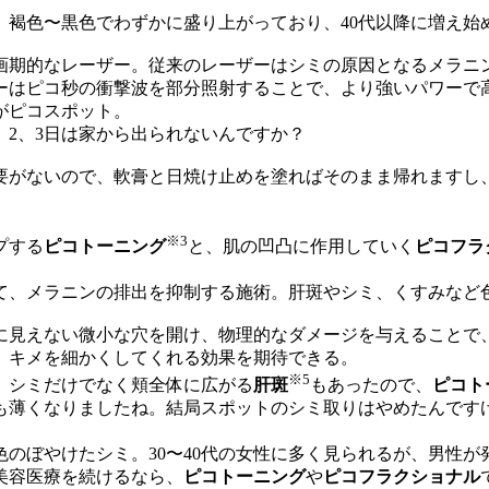
褐色〜黒色でわずかに盛り上がっており、40代以降に増え始
画期的なレーザー。従来のレーザーはシミの原因となるメラニ
ーはピコ秒の衝撃波を部分照射することで、より強いパワーで
がピコスポット。
2、3日は家から出られないんですか？
要がないので、軟膏と日焼け止めを塗ればそのまま帰れますし、
※3
プする
ピコトーニング
と、肌の凹凸に作用していく
ピコフラ
て、メラニンの排出を抑制する施術。肝斑やシミ、くすみなど
に見えない微小な穴を開け、物理的なダメージを与えることで
、キメを細かくしてくれる効果を期待できる。
※5
、シミだけでなく頬全体に広がる
肝斑
もあったので、
ピコト
も薄くなりましたね。結局スポットのシミ取りはやめたんです
のぼやけたシミ。30〜40代の女性に多く見られるが、男性が
美容医療を続けるなら、
ピコトーニング
や
ピコフラクショナル