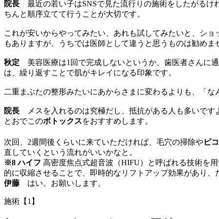
院長
最近の若い子はSNSで見た流行りの施術をしたがるけ
ちんと順序立てて行うことが大切です。
これが安いからやってみたい、あれも試してみたいと、ショ
もありますが、うちでは医師として違うと思うものは勧めま
秋定
美容医療は1回で完成しないというか、歯医者さんに通
は、繰り返すことで肌がキレイになる印象です。
二重まぶたの整形みたいにあからさまに変わるよりも、「な
院長
メスを入れるのは究極だし、抵抗がある人も多いですよ
とおでこの
ボトックス
をおすすめします。
次回、2週間後くらいに来ていただければ、毛穴の掃除や
ピコ
直していくという流れがいいかなと。
※8 ハイフ
高密度焦点式超音波（HIFU）と呼ばれる技術を
的に収縮させることで、即時的なリフトアップ効果があり、
伊藤
はい。お願いします。
施術【1】