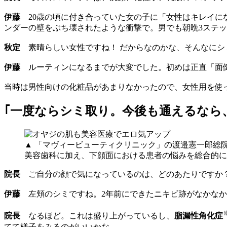
伊藤
20歳の頃に付き合っていた女の子に「女性はキレイに
ンダーの壁をぶち壊されたような衝撃で。男でも朝晩3ステッ
秋定
素晴らしい女性ですね！ だからなのかな、そんなにシ
伊藤
ルーティンになるまでが大変でした。初めは正直「面倒
当時は男性向けの化粧品があまりなかったので、女性用を使
｢一度ならシミ取り。今後も通えるなら、
▲ 「マヴィービューティクリニック」の渡邉憲一郎総
美容歯科に加え、下顔面における患者の悩みを総合的に
院長
ご自分の顔で気になっているのは、どのあたりですか
伊藤
左頬のシミですね。2年前にできたニキビ跡がなかなか
院長
なるほど。これは盛り上がっているし、
脂漏性角化症
てて様子をみるのがいいかな。