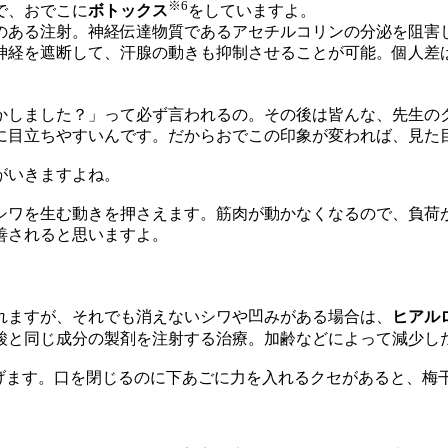
※6
で、おでこに
ボトックス
をしていますよ。
のある注射。神経伝達物質であるアセチルコリンの分泌を阻害
神経を遮断して、汗腺の動きも抑制させることが可能。個人差
かしました？」って必ず言われるの。その後は皆んな、先生
目立ちやすいんです。だからおでこの印象が変われば、見た
がいきますよね。
シワを生む動きを押さえます。筋肉が動かなくなるので、負荷
善されると思いますよ。
れますが、それでも消えないシワや凹みがある場合は、
ヒアル
酸と同じ成分の製剤を注射する治療。加齢などによって減少し
防げます。口を閉じるのに下あごに力を入れるクセがあると、梅