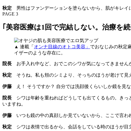
秋定
男性はファンデーションを塗らないから、肌がキレイ
PAGE 3
｢美容医療は1回で完結しない。治療を続
▲ 連載「
オンナ目線のオトコ美容」
でおなじみの秋定
イザーのような存在に。
院長
お手入れ中など、おでこのシワが気になってきません
秋定
そうね。私も頬のシミより、そっちのほうが老けて見
伊藤
え！ そうですか？ 自分では洗顔後くらいしか鏡を見
院長
シワは年齢を重ねればどうしても出てくるもの。きっと
いますね。
伊藤
いつも鏡の中の真顔しか見ていないから、ここで言われ
秋定
シワは表情で出るから、会話をしている時のほうが目立