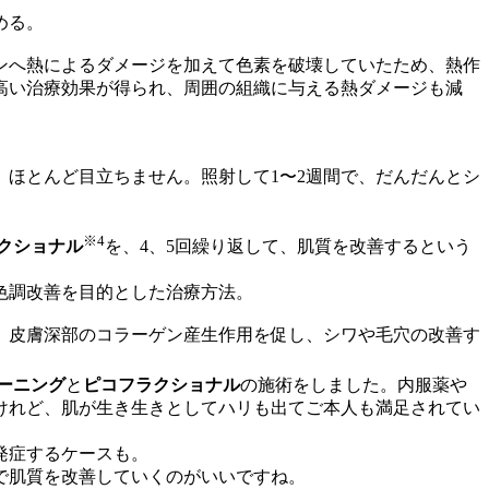
める。
ンへ熱によるダメージを加えて色素を破壊していたため、熱作
高い治療効果が得られ、周囲の組織に与える熱ダメージも減
ほとんど目立ちません。照射して1〜2週間で、だんだんとシ
※4
クショナル
を、4、5回繰り返して、肌質を改善するという
色調改善を目的とした治療方法。
、皮膚深部のコラーゲン産生作用を促し、シワや毛穴の改善す
ーニング
と
ピコフラクショナル
の施術をしました。内服薬や
けれど、肌が生き生きとしてハリも出てご本人も満足されてい
発症するケースも。
で肌質を改善していくのがいいですね。