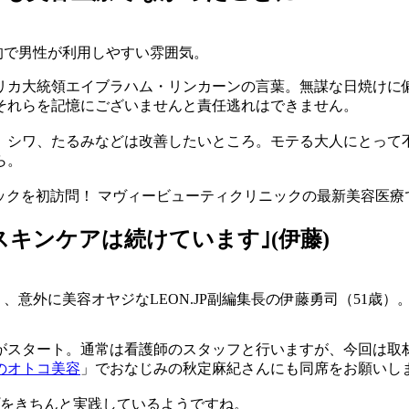
的で男性が利用しやすい雰囲気。
メリカ大統領エイブラハム・リンカーンの言葉。無謀な日焼けに
それらを記憶にございませんと責任逃れはできません。
、シワ、たるみなどは改善したいところ。モテる大人にとって
ら。
リニックを初訪問！ マヴィービューティクリニックの最新美容医
スキンケアは続けています｣(伊藤)
意外に美容オヤジなLEON.JP副編集長の伊藤勇司（51歳）
がスタート。通常は看護師のスタッフと行いますが、今回は取
のオトコ美容
」でおなじみの秋定麻紀さんにも同席をお願いし
をきちんと実践しているようですね。