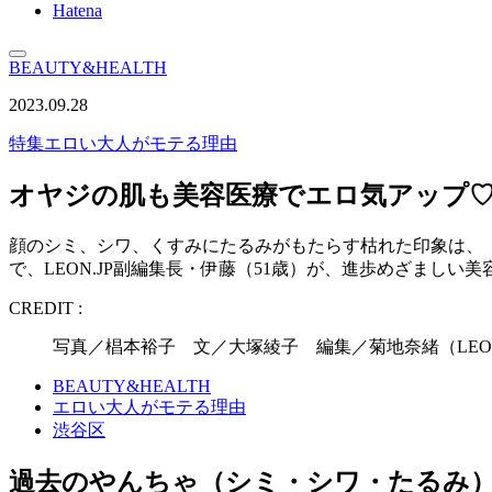
Hatena
BEAUTY&HEALTH
2023.09.28
特集
エロい大人がモテる理由
オヤジの肌も美容医療でエロ気アップ♡
顔のシミ、シワ、くすみにたるみがもたらす枯れた印象は、
で、LEON.JP副編集長・伊藤（51歳）が、進歩めざましい
CREDIT :
写真／椙本裕子 文／大塚綾子 編集／菊地奈緒（LEON
BEAUTY&HEALTH
エロい大人がモテる理由
渋谷区
過去のやんちゃ（シミ・シワ・たるみ）